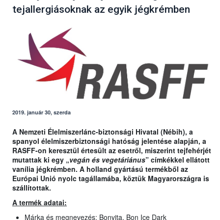
tejallergiásoknak az egyik jégkrémben
2019. január 30, szerda
A Nemzeti Élelmiszerlánc-biztonsági Hivatal (Nébih), a
spanyol élelmiszerbiztonsági hatóság jelentése alapján, a
RASFF-on keresztül értesült az esetről, miszerint tejfehérjét
mutattak ki egy „
vegán és vegetáriánus
” címkékkel ellátott
vanília jégkrémben. A holland gyártású termékből az
Európai Unió nyolc tagállamába, köztük Magyarországra is
szállítottak.
A termék adatai:
Márka és megnevezés: Bonvita, Bon Ice Dark