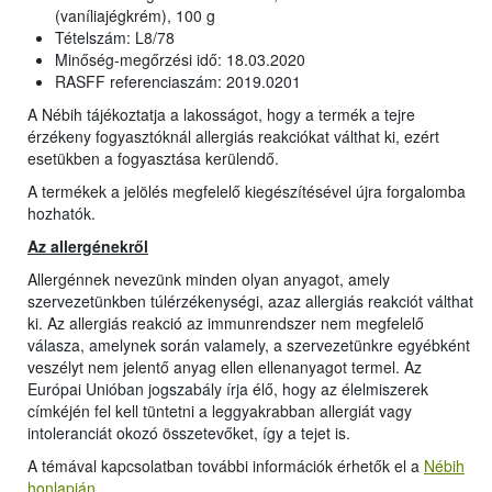
(vaníliajégkrém), 100 g
Tételszám: L8/78
Minőség-megőrzési idő: 18.03.2020
RASFF referenciaszám: 2019.0201
A Nébih tájékoztatja a lakosságot, hogy a termék a tejre
érzékeny fogyasztóknál allergiás reakciókat válthat ki, ezért
esetükben a fogyasztása kerülendő.
A termékek a jelölés megfelelő kiegészítésével újra forgalomba
hozhatók.
Az allergénekről
Allergénnek nevezünk minden olyan anyagot, amely
szervezetünkben túlérzékenységi, azaz allergiás reakciót válthat
ki. Az allergiás reakció az immunrendszer nem megfelelő
válasza, amelynek során valamely, a szervezetünkre egyébként
veszélyt nem jelentő anyag ellen ellenanyagot termel. Az
Európai Unióban jogszabály írja élő, hogy az élelmiszerek
címkéjén fel kell tüntetni a leggyakrabban allergiát vagy
intoleranciát okozó összetevőket, így a tejet is.
A témával kapcsolatban további információk érhetők el a
Nébih
honlapján
.