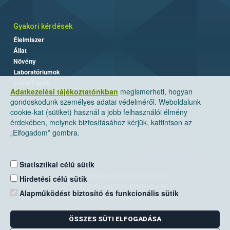
Gyakori kérdések
Élelmiszer
Állat
Növény
Laboratóriumok
Labor/Egyéb
Adatkezelési tájékoztatónkban
megismerheti, hogyan
gondoskodunk személyes adatai védelméről. Weboldalunk
cookie-kat (sütiket) használ a jobb felhasználói élmény
érdekében, melynek biztosításához kérjük, kattintson az
„Elfogadom” gombra.
Statisztikai célú sütik
Nemzeti Élelmiszerlánc-biztonsági Hivatal
Hirdetési célú sütik
Cím: 1024 Budapest, Keleti Károly utca. 24.
Alapműködést biztosító és funkcionális sütik
Levelezési cím: 1525 Budapest. Pf. 30.
ÖSSZES SÜTI ELFOGADÁSA
E-mail:
ugyfelszolgalat@nebih.gov.hu