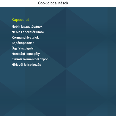
Cookie beállítások
Kapcsolat
Nébih Igazgatóságok
Nébih Laboratóriumok
Kormányhivatalok
Sajtókapcsolat
Ügyfélszolgálat
Hatósági jogsegély
Élelmiszermentő Központ
Hírlevél feliratkozás