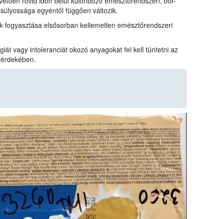
övetően rövid időn belül különböző emésztőrendszeri, bőr-
 súlyossága egyéntől függően változik.
k fogyasztása elsősorban kellemetlen emésztőrendszeri
iát vagy intoleranciát okozó anyagokat fel kell tüntetni az
 érdekében.