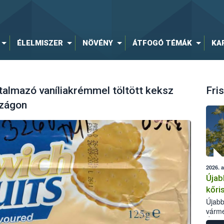
ÉLELMISZER
NÖVÉNY
ÁTFOGÓ TÉMÁK
KA
rtalmazó vaníliakrémmel töltött keksz
Fris
szágon
2026. 
Újab
kőri
Újabb
várme
Élelm