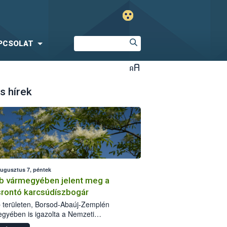
PCSOLAT
s hírek
augusztus 7, péntek
b vármegyében jelent meg a
srontó karcsúdíszbogár
 területen, Borsod-Abaúj-Zemplén
gyében is igazolta a Nemzeti
iszerlánc-biztonsági Hivatal (Nébih) a