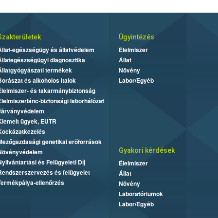
Szakterületek
Ügyintézés
Állat-egészségügy és állatvédelem
Élelmiszer
Állategészségügyi diagnosztika
Állat
Állatgyógyászati termékek
Növény
Borászat és alkoholos italok
Labor/Egyéb
Élelmiszer- és takarmánybiztonság
Élelmiszerlánc-biztonsági laborhálózat
Járványvédelem
Kiemelt ügyek, EUTR
Kockázatkezelés
Mezőgazdasági genetikai erőforrások
Gyakori kérdések
Növényvédelem
Nyilvántartási és Felügyeleti Díj
Élelmiszer
Rendszerszervezés és felügyelet
Állat
Termékpálya-ellenőrzés
Növény
Laboratóriumok
Labor/Egyéb