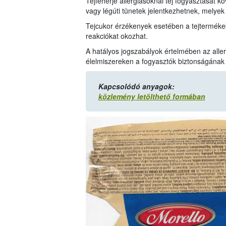
Tejfehérje allergiásoknál tej fogyasztását k
vagy légúti tünetek jelentkezhetnek, melyek
Tejcukor érzékenyek esetében a tejterméke
reakciókat okozhat.
A hatályos jogszabályok értelmében az allerg
élelmiszereken a fogyasztók biztonságának
Kapcsolódó anyagok:
közlemény letölthető formában