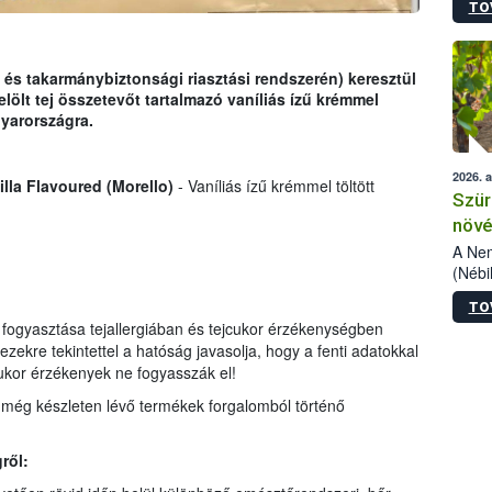
TO
kőris
jelen
talál
azono
 és takarmánybiztonsági riasztási rendszerén) keresztül
folyta
elölt tej összetevőt tartalmazó vaníliás ízű krémmel
intéz
gyarországra.
össze
érdek
2026. 
lla Flavoured (Morello)
- Vaníliás ízű krémmel töltött
Szür
növé
szől
A Nem
(Nébi
Klart
TO
módos
z fogyasztása tejallergiában és tejcukor érzékenységben
egész
kre tekintettel a hatóság javasolja, hogy a fenti adatokkal
felha
cukor érzékenyek ne fogyasszák el!
célja
lehet
még készleten lévő termékek forgalomból történő
Az Or
felha
terme
ről: