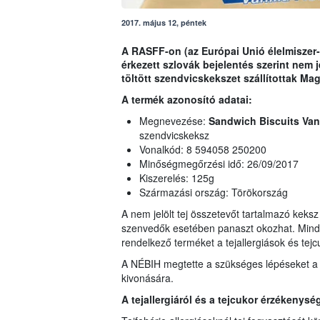
2017. május 12, péntek
A RASFF-on (az Európai Unió élelmiszer-
érkezett szlovák bejelentés szerint nem j
töltött szendvicskekszet szállítottak Ma
A termék azonosító adatai:
Megnevezése:
Sandwich Biscuits Vani
szendvicskeksz
Vonalkód: 8 594058 250200
Minőségmegőrzési idő: 26/09/2017
Kiszerelés: 125g
Származási ország: Törökország
A nem jelölt tej összetevőt tartalmazó keks
szenvedők esetében panaszt okozhat. Mindeze
rendelkező terméket a tejallergiások és tej
A NÉBIH megtette a szükséges lépéseket a 
kivonására.
A tejallergiáról és a tejcukor érzékenység