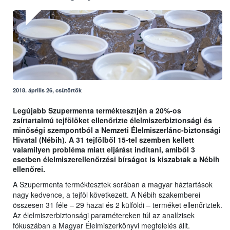
2018. április 26, csütörtök
Legújabb Szupermenta terméktesztjén a 20%-os
zsírtartalmú tejfölöket ellenőrizte élelmiszerbiztonsági és
minőségi szempontból a Nemzeti Élelmiszerlánc-biztonsági
Hivatal (Nébih). A 31 tejfölből 15-tel szemben kellett
valamilyen probléma miatt eljárást indítani, amiből 3
esetben élelmiszerellenőrzési bírságot is kiszabtak a Nébih
ellenőrei.
A Szupermenta terméktesztek sorában a magyar háztartások
nagy kedvence, a tejföl következett. A Nébih szakemberei
összesen 31 féle – 29 hazai és 2 külföldi – terméket ellenőriztek.
Az élelmiszerbiztonsági paramétereken túl az analízisek
fókuszában a Magyar Élelmiszerkönyvi megfelelés állt.