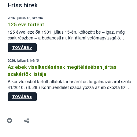
Friss hírek
2026. július 15, szerda
125 éve történt
125 évvel ezelőtt 1901. július 15-én, költözött be – igaz, még
csak részben – a budapesti m. kir. állami vetőmagvizsgáló
állomás a Kis Rókus utca 15. szám alatti, Czigler Győző által
TOVÁBB >
tervezett új épületébe.
2026. július 6, hétfő
Az ebek viselkedésének megítélésében jártas
szakértők listája
A kedvtelésből tartott állatok tartásáról és forgalmazásáról szóló
41/2010. (II. 26.) Korm.rendelet szabályozza az eb okozta fizikai
sérülés, illetve ennek veszélye keletkezésekor felmerülő
TOVÁBB >
hatósági feladatokat, valamint a veszélyes eb tartását és annak
engedélyezését. Ezen eljárások során szükség esetén be kell
vonni az ebek viselkedésének megítélésében jártas szakértőt.