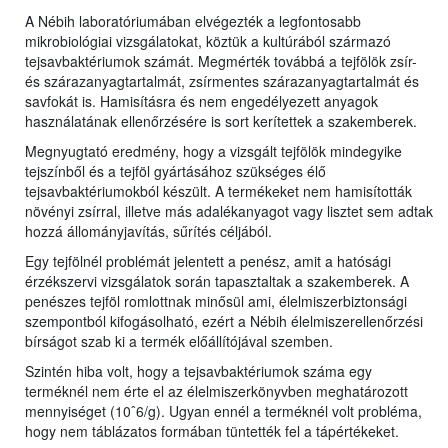
A Nébih laboratóriumában elvégezték a legfontosabb
mikrobiológiai vizsgálatokat, köztük a kultúrából származó
tejsavbaktériumok számát. Megmérték továbbá a tejfölök zsír-
és szárazanyagtartalmát, zsírmentes szárazanyagtartalmát és
savfokát is. Hamisításra és nem engedélyezett anyagok
használatának ellenőrzésére is sort kerítettek a szakemberek.
Megnyugtató eredmény, hogy a vizsgált tejfölök mindegyike
tejszínből és a tejföl gyártásához szükséges élő
tejsavbaktériumokból készült. A termékeket nem hamisították
növényi zsírral, illetve más adalékanyagot vagy lisztet sem adtak
hozzá állományjavítás, sűrítés céljából.
Egy tejfölnél problémát jelentett a penész, amit a hatósági
érzékszervi vizsgálatok során tapasztaltak a szakemberek. A
penészes tejföl romlottnak minősül ami, élelmiszerbiztonsági
szempontból kifogásolható, ezért a Nébih élelmiszerellenőrzési
bírságot szab ki a termék előállítójával szemben.
Szintén hiba volt, hogy a tejsavbaktériumok száma egy
terméknél nem érte el az élelmiszerkönyvben meghatározott
mennyiséget (10ˆ6/g). Ugyan ennél a terméknél volt probléma,
hogy nem táblázatos formában tüntették fel a tápértékeket.