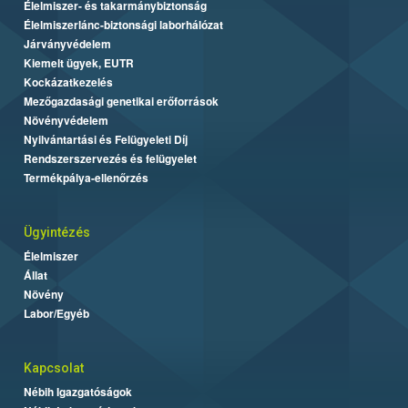
Élelmiszer- és takarmánybiztonság
Élelmiszerlánc-biztonsági laborhálózat
Járványvédelem
Kiemelt ügyek, EUTR
Kockázatkezelés
Mezőgazdasági genetikai erőforrások
Növényvédelem
Nyilvántartási és Felügyeleti Díj
Rendszerszervezés és felügyelet
Termékpálya-ellenőrzés
Ügyintézés
Élelmiszer
Állat
Növény
Labor/Egyéb
Kapcsolat
Nébih Igazgatóságok