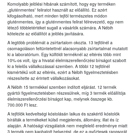
Komolyabb jelölési hibának számított, hogy egy terméken
„gluténmentes” feliratot használt az előállító. Ez azért
kifogásolható, mert minden tejföl természetes módon
gluténmentes, így a gluténmentes felirat félrevezető, egy nem
létező többletértéket sugall a vásárlók számára. A Nébih
kötelezte az előállítót a jelölés javítására.
A legtöbb problémát a zsírtartalom okozta. 13 tejfölnél a
csomagoláson feltüntetettnél alacsonyabb zsírtartalmat mutatott
ki a laboratórium. Egy külföldi terméknél az eltérés több mint
10%-os volt, így a hivatal élelmiszerellenőrzési bírságot szabott
ki a felelős vállalkozással szemben. A többi 12 tejfölnél
kismértékű volt az eltérés, ezért a Nébih figyelmeztetésben
részesítette az érintett vállalkozásokat.
A Nébih 15 termékkel szemben indított eljárást. 12 termék
gyártói figyelmeztetésben részesülnek, míg 3 termék előállítója
élelmiszerellenőrzési bírságot kap, melynek összege kb.
700.000 Ft lesz.
A tejfölök kedveltségi kóstolásán laikus és szakértő kóstolók
bírálták a termékeket külső megjelenés, állomány, illat és íz
alapján. A hatósági vizsgálatok nem megfelelő eredménye miatt
3 termék nem kaphatott helyezést, de ez a győztesek rangsorát