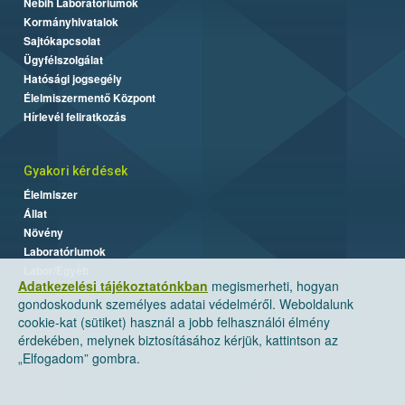
Nébih Laboratóriumok
Kormányhivatalok
Sajtókapcsolat
Ügyfélszolgálat
Hatósági jogsegély
Élelmiszermentő Központ
Hírlevél feliratkozás
Gyakori kérdések
Élelmiszer
Állat
Növény
Laboratóriumok
Labor/Egyéb
Adatkezelési tájékoztatónkban
megismerheti, hogyan
gondoskodunk személyes adatai védelméről. Weboldalunk
cookie-kat (sütiket) használ a jobb felhasználói élmény
érdekében, melynek biztosításához kérjük, kattintson az
„Elfogadom” gombra.