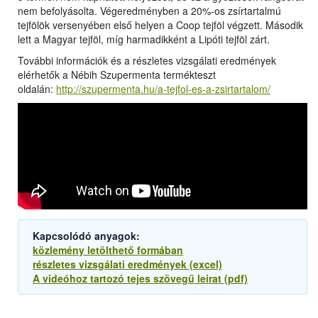
nem befolyásolta. Végeredményben a 20%-os zsírtartalmú
tejfölök versenyében első helyen a Coop tejföl végzett. Második
lett a Magyar tejföl, míg harmadikként a Lipóti tejföl zárt.
További információk és a részletes vizsgálati eredmények
elérhetők a Nébih Szupermenta termékteszt
oldalán:
http://szupermenta.hu/a-tejfol-es-a-zsirtartalom/
Kapcsolódó anyagok:
közlemény letölthető formában
részletes vizsgálati eredmények (excel)
A videóhoz tartozó tejes szövegű leirat (pdf)