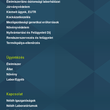
Élelmiszerlánc-biztonsági laborhálózat
Járványvédelem
Kiemelt ügyek, EUTR
Kockázatkezelés
Mezőgazdasági genetikai erőforrások
Növényvédelem
Nyilvántartási és Felügyeleti Díj
Rendszerszervezés és felügyelet
Termékpálya-ellenőrzés
Ügyintézés
Élelmiszer
Állat
Növény
Labor/Egyéb
Kapcsolat
Nébih Igazgatóságok
Nébih Laboratóriumok