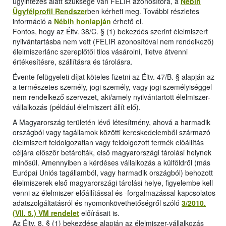
ügyintézés alatt szüksége van FELIR azonosítóra, a
Nébih
Ügyfélprofil Rendszer
ben kérheti meg. További részletes
információ a
Nébih honlapján
érhető el.
Fontos, hogy az Éltv. 38/C. § (1) bekezdés szerint élelmiszert
nyilvántartásba nem vett (FELIR azonosítóval nem rendelkező)
élelmiszerlánc szereplőtől tilos vásárolni, illetve átvenni
értékesítésre, szállításra és tárolásra.
Évente felügyeleti díjat köteles fizetni az Éltv. 47/B. § alapján az
a természetes személy, jogi személy, vagy jogi személyiséggel
nem rendelkező szervezet, aki/amely nyilvántartott élelmiszer-
vállalkozás (például élelmiszert állít elő).
A Magyarország területén lévő létesítmény, ahová a harmadik
országból vagy tagállamok közötti kereskedelemből származó
élelmiszert feldolgozatlan vagy feldolgozott termék előállítás
céljára először betárolták, első magyarországi tárolási helynek
minősül. Amennyiben a kérdéses vállalkozás a külföldről (más
Európai Uniós tagállamból, vagy harmadik országból) behozott
élelmiszerek első magyarországi tárolási helye, figyelembe kell
venni az élelmiszer-előállítással és -forgalmazással kapcsolatos
adatszolgáltatásról és nyomonkövethetőségről szóló
3/2010.
(VII. 5.) VM rendelet
előírásait is.
Az Éltv. 8. § (1) bekezdése alapján az élelmiszer-vállalkozás