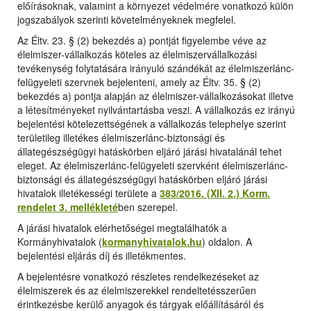
előírásoknak, valamint a környezet védelmére vonatkozó külön
jogszabályok szerinti követelményeknek megfelel.
Az Éltv. 23. § (2) bekezdés a) pontját figyelembe véve az
élelmiszer-vállalkozás köteles az élelmiszervállalkozási
tevékenység folytatására irányuló szándékát az élelmiszerlánc-
felügyeleti szervnek bejelenteni, amely az Éltv. 35. § (2)
bekezdés a) pontja alapján az élelmiszer-vállalkozásokat illetve
a létesítményeket nyilvántartásba veszi. A vállalkozás ez irányú
bejelentési kötelezettségének a vállalkozás telephelye szerint
területileg illetékes élelmiszerlánc-biztonsági és
állategészségügyi hatáskörben eljáró járási hivatalánál tehet
eleget. Az élelmiszerlánc-felügyeleti szervként élelmiszerlánc-
biztonsági és állategészségügyi hatáskörben eljáró járási
hivatalok illetékességi területe a
383/2016. (XII. 2.) Korm.
rendelet 3. mellékleté
ben szerepel.
A járási hivatalok elérhetőségei megtalálhatók a
Kormányhivatalok (
kormanyhivatalok.hu
) oldalon. A
bejelentési eljárás díj és illetékmentes.
A bejelentésre vonatkozó részletes rendelkezéseket az
élelmiszerek és az élelmiszerekkel rendeltetésszerűen
érintkezésbe kerülő anyagok és tárgyak előállításáról és