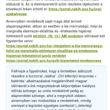
státuszát is. Az új élelmiszerekről szóló részletes tájékoztató a
következő linken érhető el:
https://portal.nebih.gov.hu/jogi-
szabalyozas
Amennyiben rendelkezik saját maga által termelt
alapanyagokkal, abban az esetben a kis mennyiségű, helyi és
marginális élelmiszer-előállítás és -értékesítés higiéniai
feltételeiről szóló
60/2023. (XI. 15.) AM rendelet
e előírásait kell
figyelembe venni:
https://portal.nebih.gov.hu/-/megjelent-a-kis-mennyisegu-
helyi-es-marginalis-elelmiszer-eloallitas-es-ertekesites-
higieniai-felteteleirol-szolo-rendelet
https://portal.nebih.gov.hu/gyik-kistermeloi-tevekenyseg
Felhívjuk a figyelmüket, hogy a fentiekben aláhúzott
részekre a kurzorral „ráállva” „Ctrl billentyű lenyomás +
kattintás” alkalmazásával megjeleníthető magyar
előírásnál a link megnyitásának időpontjában hatályos
előírás szövege; az uniós rendeletnél pedig az
alaprendelet szövege, ahol a megnyitott oldalon,
amennyiben van módosítása a rendeletnek, mindig
szerepel a legutolsó egységes szerkezet („Jelenlegi