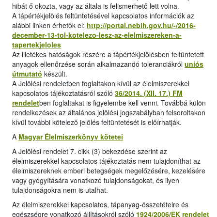
hibát ő okozta, vagy az általa is felismerhető lett volna.
A tápértékjelölés feltüntetésével kapcsolatos információk az
alábbi linken érhetők el:
http://portal.nebih.gov.hu/-/2016-
december-13-tol-kotelezo-lesz-az-elelmiszereken-a-
tapertekjeloles
Az illetékes hatóságok részére a tápértékjelölésben feltüntetett
anyagok ellenőrzése során alkalmazandó toleranciákról
uniós
útmutató
készült.
A Jelölési rendeletben foglaltakon kívül az élelmiszerekkel
kapcsolatos tájékoztatásról szóló
36/2014. (XII. 17.) FM
rendelet
ben foglaltakat is figyelembe kell venni. Továbbá külön
rendelkezések az általános jelölési jogszabályban felsoroltakon
kívül további kötelező jelölés feltüntetését is előírhatják.
A
Magyar Élelmiszerkönyv kötetei
A Jelölési rendelet 7. cikk (3) bekezdése szerint az
élelmiszerekkel kapcsolatos tájékoztatás nem tulajdoníthat az
élelmiszereknek emberi betegségek megelőzésére, kezelésére
vagy gyógyítására vonatkozó tulajdonságokat, és ilyen
tulajdonságokra nem is utalhat.
Az élelmiszerekkel kapcsolatos, tápanyag-összetételre és
egészségre vonatkozó állításokról szóló
1924/2006/EK rendelet