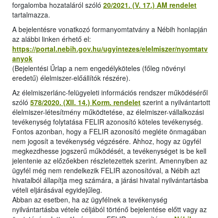
forgalomba hozataláról szóló
20/2021. (V. 17.) AM rendelet
tartalmazza.
A bejelentésre vonatkozó formanyomtatvány a Nébih honlapján
az alábbi linken érhető el:
https://portal.nebih.gov.hu/ugyintezes/elelmiszer/nyomtatv
anyok
(Bejelentési Űrlap a nem engedélyköteles (főleg növényi
eredetű) élelmiszer-előállítók részére).
Az élelmiszerlánc-felügyeleti információs rendszer működéséről
szóló
578/2020. (XII. 14.) Korm. rendelet
szerint a nyilvántartott
élelmiszer-létesítmény működtetése, az élelmiszer-vállalkozási
tevékenység folytatása FELIR azonosító köteles tevékenység.
Fontos azonban, hogy a FELIR azonosító megléte önmagában
nem jogosít a tevékenység végzésére. Ahhoz, hogy az ügyfél
megkezdhesse jogszerű működését, a tevékenységet is be kell
jelentenie az előzőekben részletezettek szerint. Amennyiben az
ügyfél még nem rendelkezik FELIR azonosítóval, a Nébih azt
hivatalból állapítja meg számára, a járási hivatal nyilvántartásba
vételi eljárásával egyidejűleg.
Abban az esetben, ha az ügyfélnek a tevékenység
nyilvántartásba vétele céljából történő bejelentése előtt vagy az