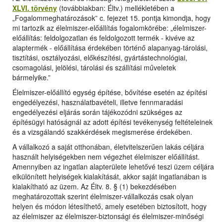
XLVI. törvény
(továbbiakban: Éltv.) mellékletében a
„Fogalommeghatározások” c. fejezet 15. pontja kimondja, hogy
mi tartozik az élelmiszer-előállítás fogalomkörébe: „élelmiszer-
előállítás: feldolgozatlan és feldolgozott termék - kivéve az
alaptermék - előállítása érdekében történő alapanyag-tárolási,
tisztítási, osztályozási, előkészítési, gyártástechnológiai,
csomagolási, jelölési, tárolási és szállítási műveletek
bármelyike.”
Élelmiszer-előállító egység építése, bővítése esetén az építési
engedélyezési, használatbavételi, illetve fennmaradási
engedélyezési eljárás során tájékozódni szükséges az
építésügyi hatóságnál az adott építési tevékenység feltételeinek
és a vizsgálandó szakkérdések megismerése érdekében.
A vállalkozó a saját otthonában, életvitelszerűen lakás céljára
használt helyiségekben nem végezhet élelmiszer előállítást.
Amennyiben az ingatlan alapterülete lehetővé teszi üzem céljára
elkülönített helyiségek kialakítását, akkor saját ingatlanában is
kialakítható az üzem. Az Éltv. 8. § (1) bekezdésében
meghatározottak szerint élelmiszer-vállalkozás csak olyan
helyen és módon létesíthető, amely esetében biztosított, hogy
az élelmiszer az élelmiszer-biztonsági és élelmiszer-minőségi