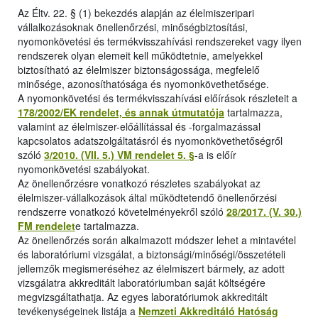
Az Éltv. 22. § (1) bekezdés alapján az élelmiszeripari
vállalkozásoknak önellenőrzési, minőségbiztosítási,
nyomonkövetési és termékvisszahívási rendszereket vagy ilyen
rendszerek olyan elemeit kell működtetnie, amelyekkel
biztosítható az élelmiszer biztonságossága, megfelelő
minősége, azonosíthatósága és nyomonkövethetősége.
A nyomonkövetési és termékvisszahívási előírások részleteit a
178/2002/EK rendelet, és annak útmutatója
tartalmazza,
valamint az élelmiszer-előállítással és -forgalmazással
kapcsolatos adatszolgáltatásról és nyomonkövethetőségről
szóló
3/2010. (VII. 5.) VM rendelet 5. §
-a is előír
nyomonkövetési szabályokat.
Az önellenőrzésre vonatkozó részletes szabályokat az
élelmiszer-vállalkozások által működtetendő önellenőrzési
rendszerre vonatkozó követelményekről szóló
28/2017. (V. 30.)
FM rendelet
e tartalmazza.
Az önellenőrzés során alkalmazott módszer lehet a mintavétel
és laboratóriumi vizsgálat, a biztonsági/minőségi/összetételi
jellemzők megismeréséhez az élelmiszert bármely, az adott
vizsgálatra akkreditált laboratóriumban saját költségére
megvizsgáltathatja. Az egyes laboratóriumok akkreditált
tevékenységeinek listája a
Nemzeti Akkreditáló Hatóság