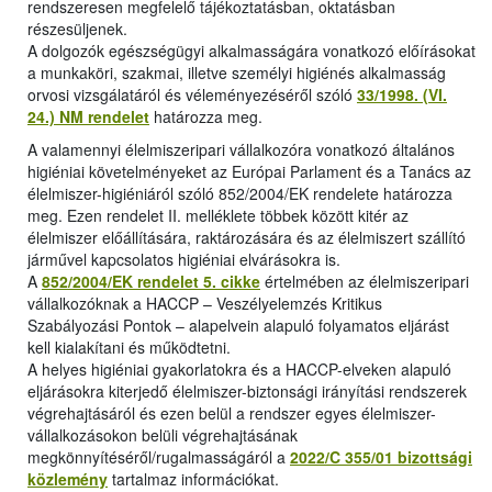
rendszeresen megfelelő tájékoztatásban, oktatásban
részesüljenek.
A dolgozók egészségügyi alkalmasságára vonatkozó előírásokat
a munkaköri, szakmai, illetve személyi higiénés alkalmasság
orvosi vizsgálatáról és véleményezéséről szóló
33/1998. (VI.
24.) NM rendelet
határozza meg.
A valamennyi élelmiszeripari vállalkozóra vonatkozó általános
higiéniai követelményeket az Európai Parlament és a Tanács az
élelmiszer-higiéniáról szóló 852/2004/EK rendelete határozza
meg. Ezen rendelet II. melléklete többek között kitér az
élelmiszer előállítására, raktározására és az élelmiszert szállító
járművel kapcsolatos higiéniai elvárásokra is.
A
852/2004/EK rendelet 5. cikke
értelmében az élelmiszeripari
vállalkozóknak a HACCP – Veszélyelemzés Kritikus
Szabályozási Pontok – alapelvein alapuló folyamatos eljárást
kell kialakítani és működtetni.
A helyes higiéniai gyakorlatokra és a HACCP-elveken alapuló
eljárásokra kiterjedő élelmiszer-biztonsági irányítási rendszerek
végrehajtásáról és ezen belül a rendszer egyes élelmiszer-
vállalkozásokon belüli végrehajtásának
megkönnyítéséről/rugalmasságáról a
2022/C 355/01 bizottsági
közlemény
tartalmaz információkat.