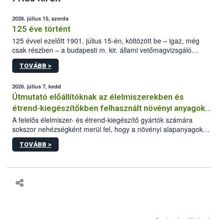
2026. július 15, szerda
125 éve történt
125 évvel ezelőtt 1901. július 15-én, költözött be – igaz, még
csak részben – a budapesti m. kir. állami vetőmagvizsgáló
állomás a Kis Rókus utca 15. szám alatti, Czigler Győző által
TOVÁBB >
tervezett új épületébe.
2026. július 7, kedd
Útmutató előállítóknak az élelmiszerekben és
étrend-kiegészítőkben felhasznált növényi anyagok,
növényi kivonatok élelmiszer-biztonsági
A felelős élelmiszer- és étrend-kiegészítő gyártók számára
sokszor nehézségként merül fel, hogy a növényi alapanyagok
kockázatértékeléséhez szükséges adatbázisokról
és kivonatok, melyek jelenleg uniós szinten nem szabályozottak,
TOVÁBB >
milyen tisztasági, minőségi és biztonsági paramétereknek
feleljenek meg. Mivel a termékért a gyártó a felelős, neki kell
minden adatot összevetve dönteni arról, hogy egy alapanyagot
végül felhasznál vagy nem a termékében. Ebben a döntési
folyamatban szeretnénk segítséget nyújtani a vállalkozásnak az
alábbi, adatbázisokat, útmutatókat, segédanyagokat tartalmazó
összefoglaló anyaggal.