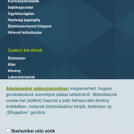
Kormányhivatalok
Sajtókapcsolat
Ügyfélszolgálat
Hatósági jogsegély
Élelmiszermentő Központ
Hírlevél feliratkozás
Gyakori kérdések
Élelmiszer
Állat
Növény
Laboratóriumok
Labor/Egyéb
Adatkezelési tájékoztatónkban
megismerheti, hogyan
gondoskodunk személyes adatai védelméről. Weboldalunk
cookie-kat (sütiket) használ a jobb felhasználói élmény
érdekében, melynek biztosításához kérjük, kattintson az
„Elfogadom” gombra.
Statisztikai célú sütik