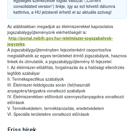
egységes szerkezetbe foglalt változat”/„Current
consolidated version”) linkje, így az ezt követő dátumra
kattintva, a HU jelzésnél érhető el az aktuális szöveg!
Az alábbiakban megadjuk az élelmiszerekkel kapcsolatos
jogszabálygyűjteményünk elérhetőségét is:
http://portal.nebih.gov.hu/-/elelmiszer-jogszabalyok-
jegyzeke
.
A jogszabálygyűjteményben fejezetenként csoportosítva
megtalálhatók az egyes területeket érintő jogszabályok, hasznos
linkek és útmutatók, a jogszabálygyűjtemény fő fejezetei:
I. Az élelmiszer-előállítás, forgalmazás és a hatósági ellenőrzés
legfőbb szabályai
II. Termékspecifikus szabályok
III. Élelmiszer-feldolgozás során (fel)használt
anyagokra/tárgyakra vonatkozó szabályok
IV. Élelmiszerekben előforduló szennyezőanyagokra vonatkozó
előírások
V. Termékvédelem, terméktanúsítás, eredetvédelem
VI. Speciális területekre vonatkozó előírások
Friss hírek