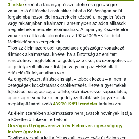
3. cikke
szerint a tápanyag-összetételre és egészségre
vonatkozó állításokat csak akkor lehet a Közösségen belül
forgalomba hozott élelmiszerek címkézésén, megjelenítésén
vagy reklámjában alkalmazni, amennyiben az adott állítások
megfelelnek e rendelet előírásainak. A tápanyag-összetételre
vonatkozó állítások felsorolása az 1924/2006/EK rendelet
Mellékletében szerepelnek.
Tilos az élelmiszerekkel kapcsolatos egészségre vonatkozó
állítások alkalmazása, kivéve, ha a Bizottság az említett
rendeletnek megfelelően engedélyezte őket, és szerepelnek az
engedélyezett állítások listáján vagy még az EFSA általi
értékelésük folyamatban van.
Az engedélyezett állítások listáját – többek között – a nem a
betegségek kockázatának csökkentését, illetve a gyermekek
fejlődését és egészségét érintő, élelmiszerekkel kapcsolatos,
egészségre vonatkozó, engedélyezett állítások jegyzékének
megállapításáról szóló
432/2012/EU rendelet
tartalmazza.
Az élelmiszerekben alkalmazásra nem javasolt növények listája
a következő linkeken érhető el:
Országos Gyógyszerészeti és Élelmezés-egészségügyi
Intézet (gov.hu)
Továbbá vizsgálni kell a felhasznált összetevők új élelmiszer