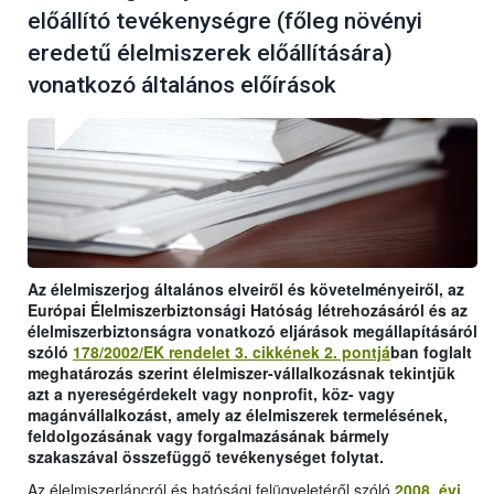
előállító tevékenységre (főleg növényi
eredetű élelmiszerek előállítására)
vonatkozó általános előírások
Az élelmiszerjog általános elveiről és követelményeiről, az
Európai Élelmiszerbiztonsági Hatóság létrehozásáról és az
élelmiszerbiztonságra vonatkozó eljárások megállapításáról
szóló
178/2002/EK rendelet 3. cikkének 2. pontjá
ban foglalt
meghatározás szerint élelmiszer-vállalkozásnak tekintjük
azt a nyereségérdekelt vagy nonprofit, köz- vagy
magánvállalkozást, amely az élelmiszerek termelésének,
feldolgozásának vagy forgalmazásának bármely
szakaszával összefüggő tevékenységet folytat.
Az élelmiszerláncról és hatósági felügyeletéről szóló
2008. évi