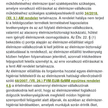
működtetéséhez élelmiszer-ipari szakképesítés szükséges,
amelyre vonatkozó előírásokat az élelmiszer-vállalkozás
működéséhez szükséges szakképesítésekről szóló
34/2018.
(XII. 3.) AM rendelet
tartalmazza. A rendelet hatálya nem terjed
ki a feldolgozatlan termékek termelésével kapcsolatos
tevékenységre és az azt folytató élelmiszer-vállalkozásra,
valamint az alacsony élelmiszerbiztonsági kockázatú, hűtést
nem igénylő élelmiszerek csomagolására. Az Éltv. 22. § (1)
bekezdés c) pontja alapján az élelmiszer-előállítást végző
élelmiszer-vállalkozónak ki kell jelölnie az élelmiszer-biztonsági
szaktudással is rendelkező, az élelmiszer-előállító tevékenység
közben helyben folyamatosan jelenlévő, azonnali intézkedésre
feljogosított felelős személyt is, az erre vonatkozó előírásokat is
a fenti AM rendelet tartalmazza.
Az élelmiszer előállítás és forgalomba hozatal egyes élelmiszer-
higiéniai feltételeiről és az élelmiszerek hatósági ellenőrzéséről
szóló
68/2007. (VII. 26.) FVM-EüM-SzMM együttes rendelet
4.§
-a értelmében valamennyi élelmiszer-vállalkozónak
gondoskodnia kell arról, hogy az élelmiszerekkel foglalkozó
dolgozók tevékenységüknek megfelelő módon higiéniai
szempontból felügyelet alatt álljanak, és azokban az élelmiszer-
higiéniai kérdésekben, amelyek munkájuk során érintik őket,