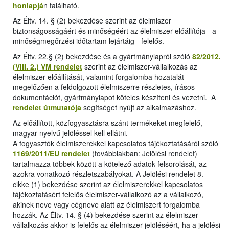
honlapjá
n található.
Az Éltv. 14. § (2) bekezdése szerint az élelmiszer
biztonságosságáért és minőségéért az élelmiszer előállítója - a
minőségmegőrzési időtartam lejártáig - felelős.
Az Éltv. 22.§ (2) bekezdése és a gyártmánylapról szóló
82/2012.
(VIII. 2.) VM rendelet
szerint az élelmiszer-vállalkozás az
élelmiszer előállítását, valamint forgalomba hozatalát
megelőzően a feldolgozott élelmiszerre részletes, írásos
dokumentációt, gyártmánylapot köteles készíteni és vezetni. A
rendelet útmutatója
segítséget nyújt az alkalmazáshoz.
Az előállított, közfogyasztásra szánt termékeket megfelelő,
magyar nyelvű jelöléssel kell ellátni.
A fogyasztók élelmiszerekkel kapcsolatos tájékoztatásáról szóló
1169/2011/EU rendelet
(továbbiakban: Jelölési rendelet)
tartalmazza többek között a kötelező adatok felsorolását, az
azokra vonatkozó részletszabályokat. A Jelölési rendelet 8.
cikke (1) bekezdése szerint az élelmiszerekkel kapcsolatos
tájékoztatásért felelős élelmiszer-vállalkozó az a vállalkozó,
akinek neve vagy cégneve alatt az élelmiszert forgalomba
hozzák. Az Éltv. 14. § (4) bekezdése szerint az élelmiszer-
vállalkozás akkor is felelős az élelmiszer jelöléséért, ha a jelölési