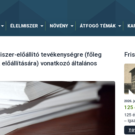
ÉLELMISZER
NÖVÉNY
ÁTFOGÓ TÉMÁK
KA
szer-előállító tevékenységre (főleg
Fris
előállítására) vonatkozó általános
2026. j
125 
125 é
– iga
állam
TO
15. sz