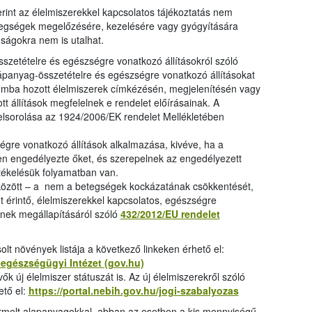
erint az élelmiszerekkel kapcsolatos tájékoztatás nem
etegségek megelőzésére, kezelésére vagy gyógyítására
nságokra nem is utalhat.
szetételre és egészségre vonatkozó állításokról szóló
tápanyag-összetételre és egészségre vonatkozó állításokat
lomba hozott élelmiszerek címkézésén, megjelenítésén vagy
 állítások megfelelnek e rendelet előírásainak. A
felsorolása az 1924/2006/EK rendelet Mellékletében
égre vonatkozó állítások alkalmazása, kivéve, ha a
ően engedélyezte őket, és szerepelnek az engedélyezett
értékelésük folyamatban van.
ek között – a nem a betegségek kockázatának csökkentését,
t érintő, élelmiszerekkel kapcsolatos, egészségre
ének megállapításáról szóló
432/2012/EU rendelet
t növények listája a következő linkeken érhető el:
egészségügyi Intézet (gov.hu)
ők új élelmiszer státuszát is. Az új élelmiszerekről szóló
ető el:
https://portal.nebih.gov.hu/jogi-szabalyozas
ermelt alapanyagokkal, abban az esetben a kis mennyiségű,