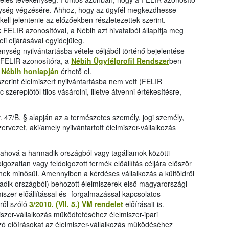
ység végzésére. Ahhoz, hogy az ügyfél megkezdhesse
ell jelentenie az előzőekben részletezettek szerint.
ELIR azonosítóval, a Nébih azt hivatalból állapítja meg
eli eljárásával egyidejűleg.
ység nyilvántartásba vétele céljából történő bejelentése
n FELIR azonosítóra, a
Nébih Ügyfélprofil Rendszer
ben
a
Nébih honlapján
érhető el.
szerint élelmiszert nyilvántartásba nem vett (FELIR
zereplőtől tilos vásárolni, illetve átvenni értékesítésre,
ltv. 47/B. § alapján az a természetes személy, jogi személy,
rvezet, aki/amely nyilvántartott élelmiszer-vállalkozás
 ahová a harmadik országból vagy tagállamok közötti
gozatlan vagy feldolgozott termék előállítás céljára először
ynek minősül. Amennyiben a kérdéses vállalkozás a külföldről
adik országból) behozott élelmiszerek első magyarországi
miszer-előállítással és -forgalmazással kapcsolatos
ről szóló
3/2010. (VII. 5.) VM rendelet
előírásait is.
iszer-vállalkozás működtetéséhez élelmiszer-ipari
ó előírásokat az élelmiszer-vállalkozás működéséhez