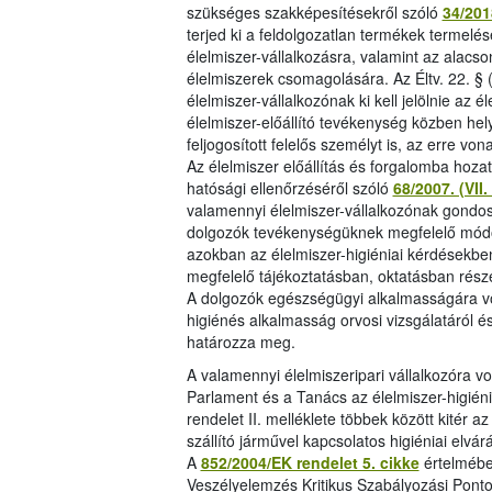
szükséges szakképesítésekről szóló
34/2018
terjed ki a feldolgozatlan termékek termelé
élelmiszer-vállalkozásra, valamint az alacs
élelmiszerek csomagolására. Az Éltv. 22. § (
élelmiszer-vállalkozónak ki kell jelölnie az 
élelmiszer-előállító tevékenység közben hel
feljogosított felelős személyt is, az erre vo
Az élelmiszer előállítás és forgalomba hozata
hatósági ellenőrzéséről szóló
68/2007. (VI
valamennyi élelmiszer-vállalkozónak gondosk
dolgozók tevékenységüknek megfelelő módon 
azokban az élelmiszer-higiéniai kérdésekbe
megfelelő tájékoztatásban, oktatásban rész
A dolgozók egészségügyi alkalmasságára von
higiénés alkalmasság orvosi vizsgálatáról 
határozza meg.
A valamennyi élelmiszeripari vállalkozóra v
Parlament és a Tanács az élelmiszer-higién
rendelet II. melléklete többek között kitér a
szállító járművel kapcsolatos higiéniai elvár
A
852/2004/EK rendelet 5. cikke
értelmébe
Veszélyelemzés Kritikus Szabályozási Pontok 