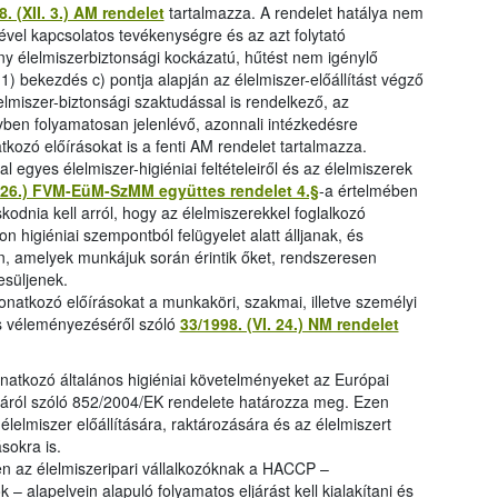
. (XII. 3.) AM rendelet
tartalmazza. A rendelet hatálya nem
sével kapcsolatos tevékenységre és az azt folytató
ony élelmiszerbiztonsági kockázatú, hűtést nem igénylő
1) bekezdés c) pontja alapján az élelmiszer-előállítást végző
élelmiszer-biztonsági szaktudással is rendelkező, az
yben folyamatosan jelenlévő, azonnali intézkedésre
natkozó előírásokat is a fenti AM rendelet tartalmazza.
l egyes élelmiszer-higiéniai feltételeiről és az élelmiszerek
I. 26.) FVM-EüM-SzMM együttes rendelet 4.§
-a értelmében
odnia kell arról, hogy az élelmiszerekkel foglalkozó
higiéniai szempontból felügyelet alatt álljanak, és
n, amelyek munkájuk során érintik őket, rendszeresen
esüljenek.
atkozó előírásokat a munkaköri, szakmai, illetve személyi
és véleményezéséről szóló
33/1998. (VI. 24.) NM rendelet
onatkozó általános higiéniai követelményeket az Európai
iáról szóló 852/2004/EK rendelete határozza meg. Ezen
z élelmiszer előállítására, raktározására és az élelmiszert
ásokra is.
n az élelmiszeripari vállalkozóknak a HACCP –
– alapelvein alapuló folyamatos eljárást kell kialakítani és