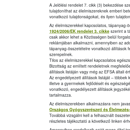
A Jelölési rendelet 7. cikk (3) bekezdése sz
tulajdoníthat az élelmiszereknek emberi b
vonatkozó tulajdonságokat, és ilyen tulajdo
Az élelmiszerekkel kapcsolatos, tápanyag-ös
1924/2006/EK rendelet 3. cikke
szerint a 
csak akkor lehet a Közösségen belül forga
reklámjában alkalmazni, amennyiben az adott
tápanyag-összetételre vonatkozó állítások 
szerepelnek.
Tilos az élelmiszerekkel kapcsolatos egészs
Bizottság az említett rendeletnek megfelel
állítások listáján vagy még az EFSA általi 
Az engedélyezett állítások listáját – több
illetve a gyermekek fejlődését és egészségé
vonatkozó, engedélyezett állítások jegyzék
tartalmazza.
Az élelmiszerekben alkalmazásra nem javasol
Országos Gyógyszerészeti és Élelmezés-
Továbbá vizsgálni kell a felhasznált összetev
részletes tájékoztató a következő linken érh
Amennyiben rendelkezik saját maga által t