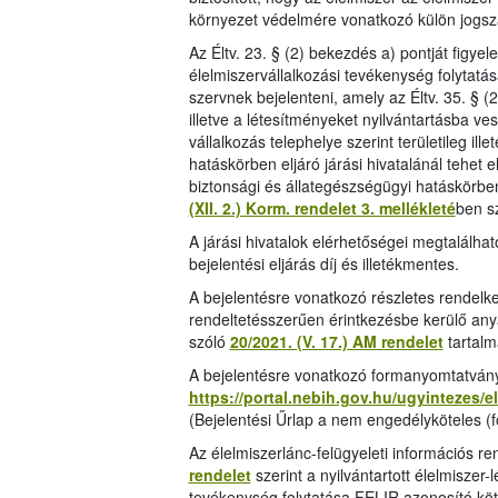
környezet védelmére vonatkozó külön jogsz
Az Éltv. 23. § (2) bekezdés a) pontját figye
élelmiszervállalkozási tevékenység folytatás
szervnek bejelenteni, amely az Éltv. 35. § (
illetve a létesítményeket nyilvántartásba ves
vállalkozás telephelye szerint területileg il
hatáskörben eljáró járási hivatalánál tehet e
biztonsági és állategészségügyi hatáskörben e
(XII. 2.) Korm. rendelet 3. mellékleté
ben s
A járási hivatalok elérhetőségei megtalálha
bejelentési eljárás díj és illetékmentes.
A bejelentésre vonatkozó részletes rendelk
rendeltetésszerűen érintkezésbe kerülő anya
szóló
20/2021. (V. 17.) AM rendelet
tartalm
A bejelentésre vonatkozó formanyomtatvány 
https://portal.nebih.gov.hu/ugyintezes/
(Bejelentési Űrlap a nem engedélyköteles (fő
Az élelmiszerlánc-felügyeleti információs 
rendelet
szerint a nyilvántartott élelmiszer
tevékenység folytatása FELIR azonosító kö