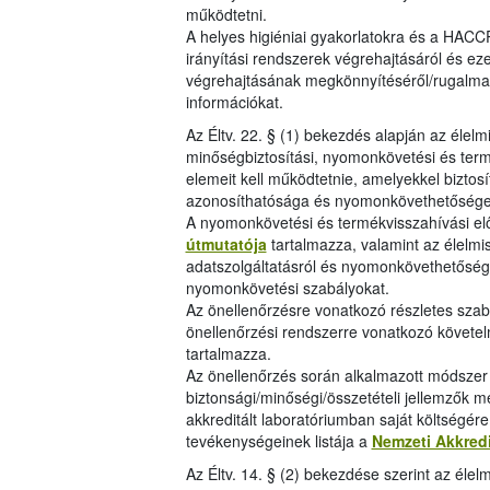
működtetni.
A helyes higiéniai gyakorlatokra és a HACCP
irányítási rendszerek végrehajtásáról és eze
végrehajtásának megkönnyítéséről/rugalma
információkat.
Az Éltv. 22. § (1) bekezdés alapján az élelm
minőségbiztosítási, nyomonkövetési és term
elemeit kell működtetnie, amelyekkel biztos
azonosíthatósága és nyomonkövethetősége
A nyomonkövetési és termékvisszahívási elő
útmutatója
tartalmazza, valamint az élelmis
adatszolgáltatásról és nyomonkövethetőség
nyomonkövetési szabályokat.
Az önellenőrzésre vonatkozó részletes szab
önellenőrzési rendszerre vonatkozó követe
tartalmazza.
Az önellenőrzés során alkalmazott módszer l
biztonsági/minőségi/összetételi jellemzők m
akkreditált laboratóriumban saját költségér
tevékenységeinek listája a
Nemzeti Akkred
Az Éltv. 14. § (2) bekezdése szerint az éle