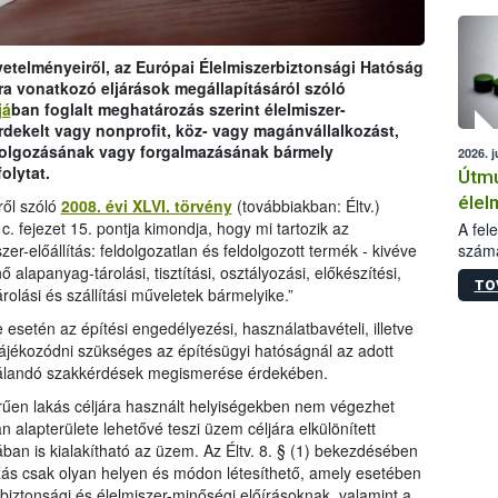
épüle
övetelményeiről, az Európai Élelmiszerbiztonsági Hatóság
ra vonatkozó eljárások megállapításáról szóló
já
ban foglalt meghatározás szerint élelmiszer-
rdekelt vagy nonprofit, köz- vagy magánvállalkozást,
ldolgozásának vagy forgalmazásának bármely
2026. j
olytat.
Útmu
élel
ről szóló
2008. évi XLVI. törvény
(továbbiakban: Éltv.)
kieg
 fejezet 15. pontja kimondja, hogy mi tartozik az
A fel
számá
zer-előállítás: feldolgozatlan és feldolgozott termék - kivéve
anya
növén
 alapanyag-tárolási, tisztítási, osztályozási, előkészítési,
bizt
TO
jelen
árolási és szállítási műveletek bármelyike.”
szük
tiszt
e esetén az építési engedélyezési, használatbavételi, illetve
param
ájékozódni szükséges az építésügyi hatóságnál az adott
termé
zsgálandó szakkérdések megismerése érdekében.
adato
alapa
zerűen lakás céljára használt helyiségekben nem végezhet
termé
n alapterülete lehetővé teszi üzem céljára elkülönített
szere
nában is kialakítható az üzem. Az Éltv. 8. § (1) bekezdésében
az al
ozás csak olyan helyen és módon létesíthető, amely esetében
segéd
r-biztonsági és élelmiszer-minőségi előírásoknak, valamint a