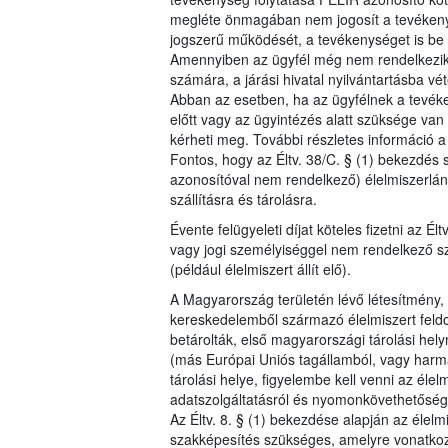
megléte önmagában nem jogosít a tevéken
jogszerű működését, a tevékenységet is be k
Amennyiben az ügyfél még nem rendelkezik F
számára, a járási hivatal nyilvántartásba vét
Abban az esetben, ha az ügyfélnek a tevéken
előtt vagy az ügyintézés alatt szüksége va
kérheti meg. További részletes információ 
Fontos, hogy az Éltv. 38/C. § (1) bekezdés 
azonosítóval nem rendelkező) élelmiszerlánc s
szállításra és tárolásra.
Évente felügyeleti díjat köteles fizetni az É
vagy jogi személyiséggel nem rendelkező sze
(például élelmiszert állít elő).
A Magyarország területén lévő létesítmény,
kereskedelemből származó élelmiszert feldol
betárolták, első magyarországi tárolási hel
(más Európai Uniós tagállamból, vagy harm
tárolási helye, figyelembe kell venni az élel
adatszolgáltatásról és nyomonkövethetőség
Az Éltv. 8. § (1) bekezdése alapján az élelm
szakképesítés szükséges, amelyre vonatkoz