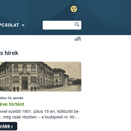
PCSOLAT
s hírek
úlius 15, szerda
éve történt
vvel ezelőtt 1901. július 15-én, költözött be
z, még csak részben – a budapesti m. kir.
i vetőmagvizsgáló állomás a Kis Rókus utca
VÁBB >
ám alatti, Czigler Győző által tervezett új