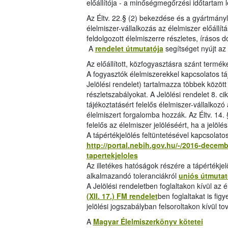
előállítója - a minőségmegőrzési időtartam le
Az Éltv. 22.§ (2) bekezdése és a gyártmány
élelmiszer-vállalkozás az élelmiszer előáll
feldolgozott élelmiszerre részletes, írásos 
A
rendelet útmutatója
segítséget nyújt az
Az előállított, közfogyasztásra szánt terméke
A fogyasztók élelmiszerekkel kapcsolatos tá
Jelölési rendelet) tartalmazza többek között
részletszabályokat. A Jelölési rendelet 8. c
tájékoztatásért felelős élelmiszer-vállalkoz
élelmiszert forgalomba hozzák. Az Éltv. 14. 
felelős az élelmiszer jelöléséért, ha a jelölés
A tápértékjelölés feltüntetésével kapcsolatos
http://portal.nebih.gov.hu/-/2016-decemb
tapertekjeloles
Az illetékes hatóságok részére a tápértékje
alkalmazandó toleranciákról
uniós útmutat
A Jelölési rendeletben foglaltakon kívül az 
(XII. 17.) FM rendelet
ben foglaltakat is fi
jelölési jogszabályban felsoroltakon kívül tov
A
Magyar Élelmiszerkönyv kötetei