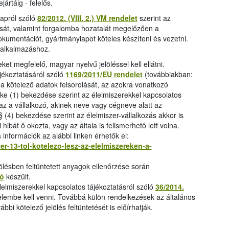
jártáig - felelős.
lapról szóló
82/2012. (VIII. 2.) VM rendelet
szerint az
ítását, valamint forgalomba hozatalát megelőzően a
dokumentációt, gyártmánylapot köteles készíteni és vezetni.
 alkalmazáshoz.
ket megfelelő, magyar nyelvű jelöléssel kell ellátni.
jékoztatásáról szóló
1169/2011/EU rendelet
(továbbiakban:
 a kötelező adatok felsorolását, az azokra vonatkozó
ikke (1) bekezdése szerint az élelmiszerekkel kapcsolatos
ó az a vállalkozó, akinek neve vagy cégneve alatt az
§ (4) bekezdése szerint az élelmiszer-vállalkozás akkor is
i hibát ő okozta, vagy az általa is felismerhető lett volna.
 információk az alábbi linken érhetők el:
er-13-tol-kotelezo-lesz-az-elelmiszereken-a-
lölésben feltüntetett anyagok ellenőrzése során
ó
készült.
élelmiszerekkel kapcsolatos tájékoztatásról szóló
36/2014.
gyelembe kell venni. Továbbá külön rendelkezések az általános
ábbi kötelező jelölés feltüntetését is előírhatják.