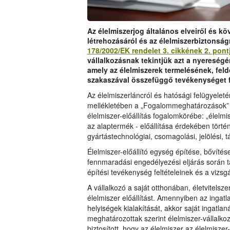
Az élelmiszerjog általános elveiről és k
létrehozásáról és az élelmiszerbiztonság
178/2002/EK rendelet 3. cikkének 2. pont
vállalkozásnak tekintjük azt a nyereségé
amely az élelmiszerek termelésének, fe
szakaszával összefüggő tevékenységet f
Az élelmiszerláncról és hatósági felügyeleté
mellékletében a „Fogalommeghatározások” c.
élelmiszer-előállítás fogalomkörébe: „élelmis
az alaptermék - előállítása érdekében történő
gyártástechnológiai, csomagolási, jelölési, t
Élelmiszer-előállító egység építése, bővítés
fennmaradási engedélyezési eljárás során t
építési tevékenység feltételeinek és a vi
A vállalkozó a saját otthonában, életvitels
élelmiszer előállítást. Amennyiben az ingatla
helyiségek kialakítását, akkor saját ingatla
meghatározottak szerint élelmiszer-vállalk
biztosított, hogy az élelmiszer az élelmisze