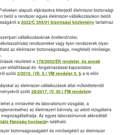
-elveken alapuló eljárásokra kiterjedő élelmiszer-biztonsági
n belül a rendszer egyes élelmiszer-vállalkozásokon belüli
sságáról a
2022/C 355/01 bizottsági közlemény
tartalmaz
iszeripari vállalkozásoknak önellenőrzési,
ékvisszahívási rendszereket vagy ilyen rendszerek olyan
ítható az élelmiszer biztonságossága, megfelelő minősége,
.
írások részleteit a
178/2002/EK rendelet, és annak
zer-előállítással és -forgalmazással kapcsolatos
ről szóló
3/2010. (VII. 5.) VM rendelet 5. §
-a is előír
ályokat az élelmiszer-vállalkozások által működtetendő
lményekről szóló
28/2017. (V. 30.) FM rendelet
e
ehet a mintavétel és laboratóriumi vizsgálat, a
egismeréséhez az élelmiszert bármely, az adott vizsgálatra
e megvizsgáltathatja. Az egyes laboratóriumok akkreditált
itáló Hatóság honlapjá
n található.
lmiszer biztonságosságáért és minőségéért az élelmiszer