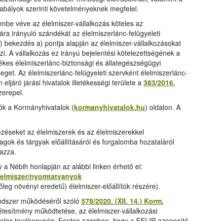
anyag
abályok szerinti követelményeknek megfelel.
lembe véve az élelmiszer-vállalkozás köteles az
ára irányuló szándékát az élelmiszerlánc-felügyeleti
2) bekezdés a) pontja alapján az élelmiszer-vállalkozásokat
zi. A vállalkozás ez irányú bejelentési kötelezettségének a
letékes élelmiszerlánc-biztonsági és állategészségügyi
leget. Az élelmiszerlánc-felügyeleti szervként élelmiszerlánc-
ljáró járási hivatalok illetékességi területe a
383/2016.
zerepel.
tók a Kormányhivatalok (
kormanyhivatalok.hu
) oldalon. A
ezéseket az élelmiszerek és az élelmiszerekkel
gok és tárgyak előállításáról és forgalomba hozataláról
azza.
a Nébih honlapján az alábbi linken érhető el:
elelmiszer/nyomtatvanyok
leg növényi eredetű) élelmiszer-előállítók részére).
rendszer működéséről szóló
578/2020. (XII. 14.) Korm.
-létesítmény működtetése, az élelmiszer-vállalkozási
teles tevékenység. Fontos azonban, hogy a FELIR azonosító