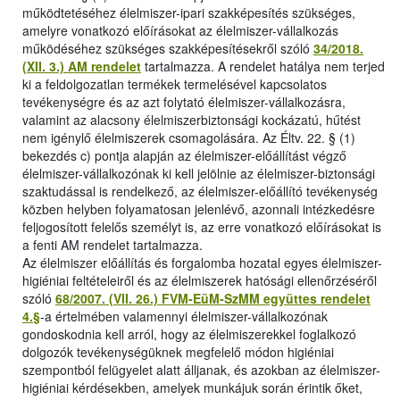
működtetéséhez élelmiszer-ipari szakképesítés szükséges,
amelyre vonatkozó előírásokat az élelmiszer-vállalkozás
működéséhez szükséges szakképesítésekről szóló
34/2018.
(XII. 3.) AM rendelet
tartalmazza. A rendelet hatálya nem terjed
ki a feldolgozatlan termékek termelésével kapcsolatos
tevékenységre és az azt folytató élelmiszer-vállalkozásra,
valamint az alacsony élelmiszerbiztonsági kockázatú, hűtést
nem igénylő élelmiszerek csomagolására. Az Éltv. 22. § (1)
bekezdés c) pontja alapján az élelmiszer-előállítást végző
élelmiszer-vállalkozónak ki kell jelölnie az élelmiszer-biztonsági
szaktudással is rendelkező, az élelmiszer-előállító tevékenység
közben helyben folyamatosan jelenlévő, azonnali intézkedésre
feljogosított felelős személyt is, az erre vonatkozó előírásokat is
a fenti AM rendelet tartalmazza.
Az élelmiszer előállítás és forgalomba hozatal egyes élelmiszer-
higiéniai feltételeiről és az élelmiszerek hatósági ellenőrzéséről
szóló
68/2007. (VII. 26.) FVM-EüM-SzMM együttes rendelet
4.§
-a értelmében valamennyi élelmiszer-vállalkozónak
gondoskodnia kell arról, hogy az élelmiszerekkel foglalkozó
dolgozók tevékenységüknek megfelelő módon higiéniai
szempontból felügyelet alatt álljanak, és azokban az élelmiszer-
higiéniai kérdésekben, amelyek munkájuk során érintik őket,