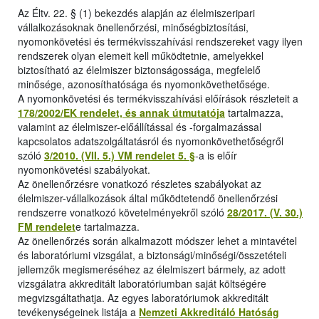
Az Éltv. 22. § (1) bekezdés alapján az élelmiszeripari
vállalkozásoknak önellenőrzési, minőségbiztosítási,
nyomonkövetési és termékvisszahívási rendszereket vagy ilyen
rendszerek olyan elemeit kell működtetnie, amelyekkel
biztosítható az élelmiszer biztonságossága, megfelelő
minősége, azonosíthatósága és nyomonkövethetősége.
A nyomonkövetési és termékvisszahívási előírások részleteit a
178/2002/EK rendelet, és annak útmutatója
tartalmazza,
valamint az élelmiszer-előállítással és -forgalmazással
kapcsolatos adatszolgáltatásról és nyomonkövethetőségről
szóló
3/2010. (VII. 5.) VM rendelet 5. §
-a is előír
nyomonkövetési szabályokat.
Az önellenőrzésre vonatkozó részletes szabályokat az
élelmiszer-vállalkozások által működtetendő önellenőrzési
rendszerre vonatkozó követelményekről szóló
28/2017. (V. 30.)
FM rendelet
e tartalmazza.
Az önellenőrzés során alkalmazott módszer lehet a mintavétel
és laboratóriumi vizsgálat, a biztonsági/minőségi/összetételi
jellemzők megismeréséhez az élelmiszert bármely, az adott
vizsgálatra akkreditált laboratóriumban saját költségére
megvizsgáltathatja. Az egyes laboratóriumok akkreditált
tevékenységeinek listája a
Nemzeti Akkreditáló Hatóság