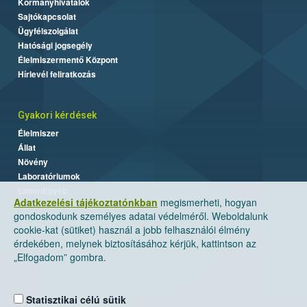
Kormányhivatalok
Sajtókapcsolat
Ügyfélszolgálat
Hatósági jogsegély
Élelmiszermentő Központ
Hírlevél feliratkozás
Gyakori kérdések
Élelmiszer
Állat
Növény
Laboratóriumok
Labor/Egyéb
Adatkezelési tájékoztatónkban
megismerheti, hogyan
gondoskodunk személyes adatai védelméről. Weboldalunk
cookie-kat (sütiket) használ a jobb felhasználói élmény
érdekében, melynek biztosításához kérjük, kattintson az
„Elfogadom” gombra.
Statisztikai célú sütik