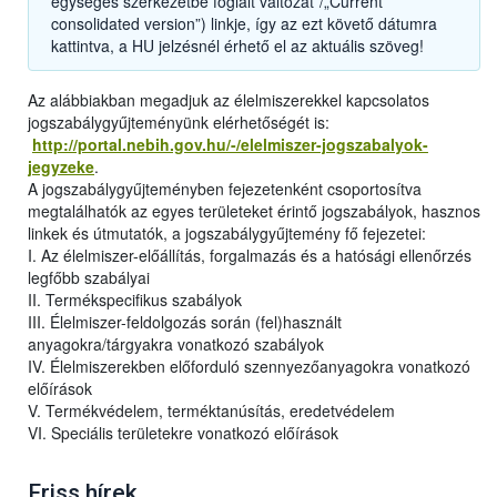
egységes szerkezetbe foglalt változat”/„Current
consolidated version”) linkje, így az ezt követő dátumra
kattintva, a HU jelzésnél érhető el az aktuális szöveg!
Az alábbiakban megadjuk az élelmiszerekkel kapcsolatos
jogszabálygyűjteményünk elérhetőségét is:
http://portal.nebih.gov.hu/-/elelmiszer-jogszabalyok-
jegyzeke
.
A jogszabálygyűjteményben fejezetenként csoportosítva
megtalálhatók az egyes területeket érintő jogszabályok, hasznos
linkek és útmutatók, a jogszabálygyűjtemény fő fejezetei:
I. Az élelmiszer-előállítás, forgalmazás és a hatósági ellenőrzés
legfőbb szabályai
II. Termékspecifikus szabályok
III. Élelmiszer-feldolgozás során (fel)használt
anyagokra/tárgyakra vonatkozó szabályok
IV. Élelmiszerekben előforduló szennyezőanyagokra vonatkozó
előírások
V. Termékvédelem, terméktanúsítás, eredetvédelem
VI. Speciális területekre vonatkozó előírások
Friss hírek