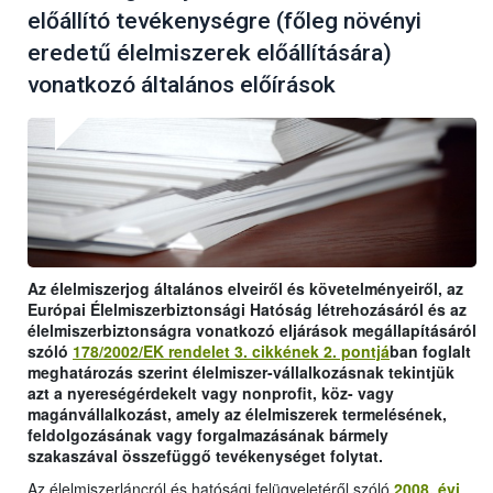
előállító tevékenységre (főleg növényi
eredetű élelmiszerek előállítására)
vonatkozó általános előírások
Az élelmiszerjog általános elveiről és követelményeiről, az
Európai Élelmiszerbiztonsági Hatóság létrehozásáról és az
élelmiszerbiztonságra vonatkozó eljárások megállapításáról
szóló
178/2002/EK rendelet 3. cikkének 2. pontjá
ban foglalt
meghatározás szerint élelmiszer-vállalkozásnak tekintjük
azt a nyereségérdekelt vagy nonprofit, köz- vagy
magánvállalkozást, amely az élelmiszerek termelésének,
feldolgozásának vagy forgalmazásának bármely
szakaszával összefüggő tevékenységet folytat.
Az élelmiszerláncról és hatósági felügyeletéről szóló
2008. évi