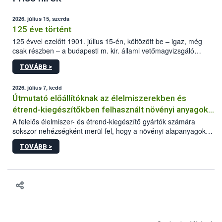
2026. július 15, szerda
125 éve történt
125 évvel ezelőtt 1901. július 15-én, költözött be – igaz, még
csak részben – a budapesti m. kir. állami vetőmagvizsgáló
állomás a Kis Rókus utca 15. szám alatti, Czigler Győző által
TOVÁBB >
tervezett új épületébe.
2026. július 7, kedd
Útmutató előállítóknak az élelmiszerekben és
étrend-kiegészítőkben felhasznált növényi anyagok,
növényi kivonatok élelmiszer-biztonsági
A felelős élelmiszer- és étrend-kiegészítő gyártók számára
sokszor nehézségként merül fel, hogy a növényi alapanyagok
kockázatértékeléséhez szükséges adatbázisokról
és kivonatok, melyek jelenleg uniós szinten nem szabályozottak,
TOVÁBB >
milyen tisztasági, minőségi és biztonsági paramétereknek
feleljenek meg. Mivel a termékért a gyártó a felelős, neki kell
minden adatot összevetve dönteni arról, hogy egy alapanyagot
végül felhasznál vagy nem a termékében. Ebben a döntési
folyamatban szeretnénk segítséget nyújtani a vállalkozásnak az
alábbi, adatbázisokat, útmutatókat, segédanyagokat tartalmazó
összefoglaló anyaggal.