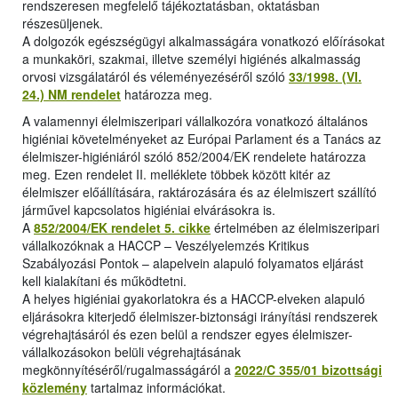
rendszeresen megfelelő tájékoztatásban, oktatásban
részesüljenek.
A dolgozók egészségügyi alkalmasságára vonatkozó előírásokat
a munkaköri, szakmai, illetve személyi higiénés alkalmasság
orvosi vizsgálatáról és véleményezéséről szóló
33/1998. (VI.
24.) NM rendelet
határozza meg.
A valamennyi élelmiszeripari vállalkozóra vonatkozó általános
higiéniai követelményeket az Európai Parlament és a Tanács az
élelmiszer-higiéniáról szóló 852/2004/EK rendelete határozza
meg. Ezen rendelet II. melléklete többek között kitér az
élelmiszer előállítására, raktározására és az élelmiszert szállító
járművel kapcsolatos higiéniai elvárásokra is.
A
852/2004/EK rendelet 5. cikke
értelmében az élelmiszeripari
vállalkozóknak a HACCP – Veszélyelemzés Kritikus
Szabályozási Pontok – alapelvein alapuló folyamatos eljárást
kell kialakítani és működtetni.
A helyes higiéniai gyakorlatokra és a HACCP-elveken alapuló
eljárásokra kiterjedő élelmiszer-biztonsági irányítási rendszerek
végrehajtásáról és ezen belül a rendszer egyes élelmiszer-
vállalkozásokon belüli végrehajtásának
megkönnyítéséről/rugalmasságáról a
2022/C 355/01 bizottsági
közlemény
tartalmaz információkat.