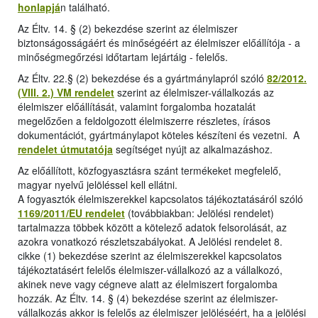
honlapjá
n található.
Az Éltv. 14. § (2) bekezdése szerint az élelmiszer
biztonságosságáért és minőségéért az élelmiszer előállítója - a
minőségmegőrzési időtartam lejártáig - felelős.
Az Éltv. 22.§ (2) bekezdése és a gyártmánylapról szóló
82/2012.
(VIII. 2.) VM rendelet
szerint az élelmiszer-vállalkozás az
élelmiszer előállítását, valamint forgalomba hozatalát
megelőzően a feldolgozott élelmiszerre részletes, írásos
dokumentációt, gyártmánylapot köteles készíteni és vezetni. A
rendelet útmutatója
segítséget nyújt az alkalmazáshoz.
Az előállított, közfogyasztásra szánt termékeket megfelelő,
magyar nyelvű jelöléssel kell ellátni.
A fogyasztók élelmiszerekkel kapcsolatos tájékoztatásáról szóló
1169/2011/EU rendelet
(továbbiakban: Jelölési rendelet)
tartalmazza többek között a kötelező adatok felsorolását, az
azokra vonatkozó részletszabályokat. A Jelölési rendelet 8.
cikke (1) bekezdése szerint az élelmiszerekkel kapcsolatos
tájékoztatásért felelős élelmiszer-vállalkozó az a vállalkozó,
akinek neve vagy cégneve alatt az élelmiszert forgalomba
hozzák. Az Éltv. 14. § (4) bekezdése szerint az élelmiszer-
vállalkozás akkor is felelős az élelmiszer jelöléséért, ha a jelölési