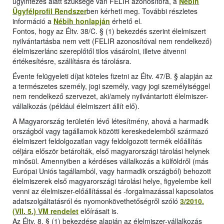
ügyintézés alatt szüksége van FELIR azonosítóra, a
Nébih
Ügyfélprofil Rendszer
ben kérheti meg. További részletes
információ a
Nébih honlapján
érhető el.
Fontos, hogy az Éltv. 38/C. § (1) bekezdés szerint élelmiszert
nyilvántartásba nem vett (FELIR azonosítóval nem rendelkező)
élelmiszerlánc szereplőtől tilos vásárolni, illetve átvenni
értékesítésre, szállításra és tárolásra.
Évente felügyeleti díjat köteles fizetni az Éltv. 47/B. § alapján az
a természetes személy, jogi személy, vagy jogi személyiséggel
nem rendelkező szervezet, aki/amely nyilvántartott élelmiszer-
vállalkozás (például élelmiszert állít elő).
A Magyarország területén lévő létesítmény, ahová a harmadik
országból vagy tagállamok közötti kereskedelemből származó
élelmiszert feldolgozatlan vagy feldolgozott termék előállítás
céljára először betárolták, első magyarországi tárolási helynek
minősül. Amennyiben a kérdéses vállalkozás a külföldről (más
Európai Uniós tagállamból, vagy harmadik országból) behozott
élelmiszerek első magyarországi tárolási helye, figyelembe kell
venni az élelmiszer-előállítással és -forgalmazással kapcsolatos
adatszolgáltatásról és nyomonkövethetőségről szóló
3/2010.
(VII. 5.) VM rendelet
előírásait is.
Az Éltv. 8. § (1) bekezdése alapján az élelmiszer-vállalkozás