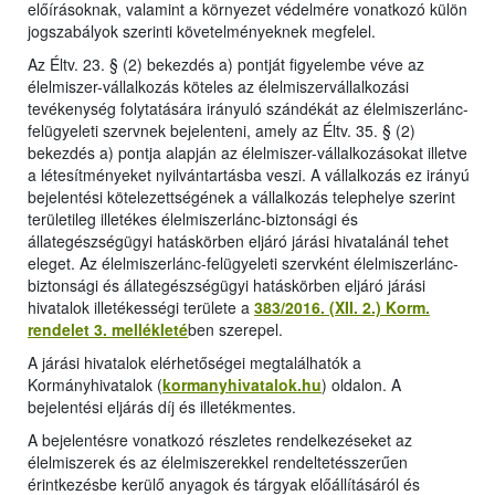
előírásoknak, valamint a környezet védelmére vonatkozó külön
jogszabályok szerinti követelményeknek megfelel.
Az Éltv. 23. § (2) bekezdés a) pontját figyelembe véve az
élelmiszer-vállalkozás köteles az élelmiszervállalkozási
tevékenység folytatására irányuló szándékát az élelmiszerlánc-
felügyeleti szervnek bejelenteni, amely az Éltv. 35. § (2)
bekezdés a) pontja alapján az élelmiszer-vállalkozásokat illetve
a létesítményeket nyilvántartásba veszi. A vállalkozás ez irányú
bejelentési kötelezettségének a vállalkozás telephelye szerint
területileg illetékes élelmiszerlánc-biztonsági és
állategészségügyi hatáskörben eljáró járási hivatalánál tehet
eleget. Az élelmiszerlánc-felügyeleti szervként élelmiszerlánc-
biztonsági és állategészségügyi hatáskörben eljáró járási
hivatalok illetékességi területe a
383/2016. (XII. 2.) Korm.
rendelet 3. mellékleté
ben szerepel.
A járási hivatalok elérhetőségei megtalálhatók a
Kormányhivatalok (
kormanyhivatalok.hu
) oldalon. A
bejelentési eljárás díj és illetékmentes.
A bejelentésre vonatkozó részletes rendelkezéseket az
élelmiszerek és az élelmiszerekkel rendeltetésszerűen
érintkezésbe kerülő anyagok és tárgyak előállításáról és