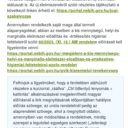
státuszát is. Az új élelmiszerekről szóló részletes tájékoztató a
következő linken érhető el:
https://portal.nebih.gov.hu/jogi-
szabalyozas
Amennyiben rendelkezik saját maga által termelt
alapanyagokkal, abban az esetben a kis mennyiségű, helyi és
marginális élelmiszer-előállítás és -értékesítés higiéniai
feltételeiről szóló
60/2023. (XI. 15.) AM rendelet
e előírásait kell
figyelembe venni:
https://portal.nebih.gov.hu/-/megjelent-a-kis-mennyisegu-
helyi-es-marginalis-elelmiszer-eloallitas-es-ertekesites-
higieniai-felteteleirol-szolo-rendelet
https://portal.nebih.gov.hu/gyik-kistermeloi-tevekenyseg
Felhívjuk a figyelmüket, hogy a fentiekben aláhúzott
részekre a kurzorral „ráállva” „Ctrl billentyű lenyomás +
kattintás” alkalmazásával megjeleníthető magyar
előírásnál a link megnyitásának időpontjában hatályos
előírás szövege; az uniós rendeletnél pedig az
alaprendelet szövege, ahol a megnyitott oldalon,
amennyiben van módosítása a rendeletnek, mindig
szerepel a legutolsó egységes szerkezet („Jelenlegi