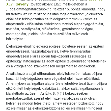
XLVI. törvény
(továbbiakban: Éltv.) mellékletében a
„Fogalommeghatározások” c. fejezet 15. pontja kimondja, hogy
mi tartozik az élelmiszer-előállítás fogalomkörébe: „élelmiszer-
előállítás: feldolgozatlan és feldolgozott termék - kivéve az
alaptermék - előállítása érdekében történő alapanyag-tárolási,
tisztítási, osztályozási, előkészítési, gyártástechnológiai,
csomagolási, jelölési, tárolási és szállítási műveletek
bármelyike.”
Élelmiszer-előállító egység építése, bővítése esetén az építési
engedélyezési, használatbavételi, illetve fennmaradási
engedélyezési eljárás során tájékozódni szükséges az
építésügyi hatóságnál az adott építési tevékenység feltételeinek
és a vizsgálandó szakkérdések megismerése érdekében.
A vállalkozó a saját otthonában, életvitelszerűen lakás céljára
használt helyiségekben nem végezhet élelmiszer előállítást.
Amennyiben az ingatlan alapterülete lehetővé teszi üzem céljára
elkülönített helyiségek kialakítását, akkor saját ingatlanában is
kialakítható az üzem. Az Éltv. 8. § (1) bekezdésében
meghatározottak szerint élelmiszer-vállalkozás csak olyan
helyen és módon létesíthető, amely esetében biztosított, hogy
az élelmiszer az élelmiszer-biztonsági és élelmiszer-minőségi