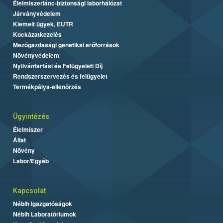
Élelmiszerlánc-biztonsági laborhálózat
Járványvédelem
Kiemelt ügyek, EUTR
Kockázatkezelés
Mezőgazdasági genetikai erőforrások
Növényvédelem
Nyilvántartási és Felügyeleti Díj
Rendszerszervezés és felügyelet
Termékpálya-ellenőrzés
Ügyintézés
Élelmiszer
Állat
Növény
Labor/Egyéb
Kapcsolat
Nébih Igazgatóságok
Nébih Laboratóriumok