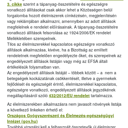
3. cikke
szerint a tápanyag-összetételre és egészségre
vonatkozó állításokat csak akkor lehet a Közösségen belül
forgalomba hozott élelmiszerek címkézésén, megjelenítésén
vagy reklámjában alkalmazni, amennyiben az adott állítások
megfelelnek e rendelet előírásainak. A tápanyag-összetételre
vonatkozó állítások felsorolása az 1924/2006/EK rendelet
Mellékletében szerepelnek.
Tilos az élelmiszerekkel kapcsolatos egészségre vonatkozó
állítások alkalmazása, kivéve, ha a Bizottság az említett
rendeletnek megfelelően engedélyezte őket, és szerepelnek az
engedélyezett állítások listáján vagy még az EFSA általi
értékelésük folyamatban van.
Az engedélyezett állítások listáját – többek között – a nem a
betegségek kockázatának csökkentését, illetve a gyermekek
fejlődését és egészségét érintő, élelmiszerekkel kapcsolatos,
egészségre vonatkozó, engedélyezett állítások jegyzékének
megállapításáról szóló
432/2012/EU rendelet
tartalmazza.
Az élelmiszerekben alkalmazásra nem javasolt növények listája
a következő linkeken érhető el:
Országos Gyógyszerészeti és Élelmezés-egészségügyi
Intézet (gov.hu)
Továbbá vizsgálni kell a felhasznált összetevők új élelmiszer