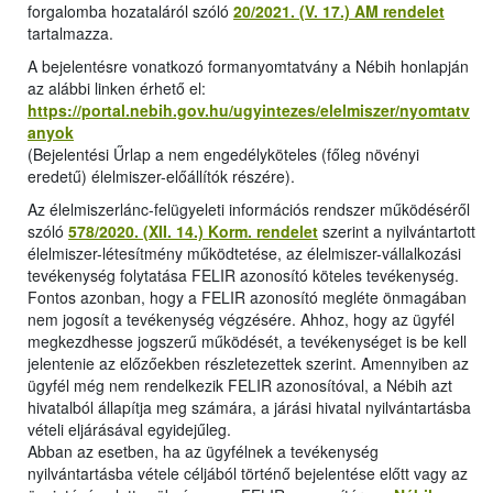
forgalomba hozataláról szóló
20/2021. (V. 17.) AM rendelet
tartalmazza.
A bejelentésre vonatkozó formanyomtatvány a Nébih honlapján
az alábbi linken érhető el:
https://portal.nebih.gov.hu/ugyintezes/elelmiszer/nyomtatv
anyok
(Bejelentési Űrlap a nem engedélyköteles (főleg növényi
eredetű) élelmiszer-előállítók részére).
Az élelmiszerlánc-felügyeleti információs rendszer működéséről
szóló
578/2020. (XII. 14.) Korm. rendelet
szerint a nyilvántartott
élelmiszer-létesítmény működtetése, az élelmiszer-vállalkozási
tevékenység folytatása FELIR azonosító köteles tevékenység.
Fontos azonban, hogy a FELIR azonosító megléte önmagában
nem jogosít a tevékenység végzésére. Ahhoz, hogy az ügyfél
megkezdhesse jogszerű működését, a tevékenységet is be kell
jelentenie az előzőekben részletezettek szerint. Amennyiben az
ügyfél még nem rendelkezik FELIR azonosítóval, a Nébih azt
hivatalból állapítja meg számára, a járási hivatal nyilvántartásba
vételi eljárásával egyidejűleg.
Abban az esetben, ha az ügyfélnek a tevékenység
nyilvántartásba vétele céljából történő bejelentése előtt vagy az