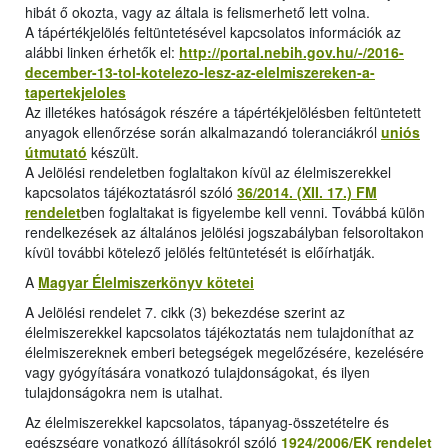
hibát ő okozta, vagy az általa is felismerhető lett volna.
A tápértékjelölés feltüntetésével kapcsolatos információk az
alábbi linken érhetők el:
http://portal.nebih.gov.hu/-/2016-
december-13-tol-kotelezo-lesz-az-elelmiszereken-a-
tapertekjeloles
Az illetékes hatóságok részére a tápértékjelölésben feltüntetett
anyagok ellenőrzése során alkalmazandó toleranciákról
uniós
útmutató
készült.
A Jelölési rendeletben foglaltakon kívül az élelmiszerekkel
kapcsolatos tájékoztatásról szóló
36/2014. (XII. 17.) FM
rendelet
ben foglaltakat is figyelembe kell venni. Továbbá külön
rendelkezések az általános jelölési jogszabályban felsoroltakon
kívül további kötelező jelölés feltüntetését is előírhatják.
A
Magyar Élelmiszerkönyv kötetei
A Jelölési rendelet 7. cikk (3) bekezdése szerint az
élelmiszerekkel kapcsolatos tájékoztatás nem tulajdoníthat az
élelmiszereknek emberi betegségek megelőzésére, kezelésére
vagy gyógyítására vonatkozó tulajdonságokat, és ilyen
tulajdonságokra nem is utalhat.
Az élelmiszerekkel kapcsolatos, tápanyag-összetételre és
egészségre vonatkozó állításokról szóló
1924/2006/EK rendelet