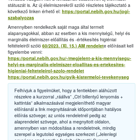
státuszát is. Az új élelmiszerekről szóló részletes tájékoztató a
következő linken érhető el:
https://portal.nebih.gov.hu/jogi-
szabalyozas
Amennyiben rendelkezik saját maga által termelt
alapanyagokkal, abban az esetben a kis mennyiségű, helyi és
marginális élelmiszer-előállítás és -értékesítés higiéniai
feltételeiről szóló
60/2023. (XI. 15.) AM rendelet
e előírásait kell
figyelembe venni:
https://portal.nebih.gov.hu/-/megjelent-a-kis-mennyisegu-
helyi-es-marginalis-elelmiszer-eloallitas-es-ertekesites-
higieniai-felteteleirol-szolo-rendelet
https://portal.nebih.gov.hu/gyik-kistermeloi-tevekenyseg
Felhívjuk a figyelmüket, hogy a fentiekben aláhúzott
részekre a kurzorral „ráállva” „Ctrl billentyű lenyomás +
kattintás” alkalmazásával megjeleníthető magyar
előírásnál a link megnyitásának időpontjában hatályos
előírás szövege; az uniós rendeletnél pedig az
alaprendelet szövege, ahol a megnyitott oldalon,
amennyiben van módosítása a rendeletnek, mindig
szerepel a legutolsó egységes szerkezet („Jelenlegi