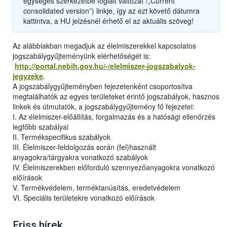
egységes szerkezetbe foglalt változat”/„Current
consolidated version”) linkje, így az ezt követő dátumra
kattintva, a HU jelzésnél érhető el az aktuális szöveg!
Az alábbiakban megadjuk az élelmiszerekkel kapcsolatos
jogszabálygyűjteményünk elérhetőségét is:
http://portal.nebih.gov.hu/-/elelmiszer-jogszabalyok-
jegyzeke
.
A jogszabálygyűjteményben fejezetenként csoportosítva
megtalálhatók az egyes területeket érintő jogszabályok, hasznos
linkek és útmutatók, a jogszabálygyűjtemény fő fejezetei:
I. Az élelmiszer-előállítás, forgalmazás és a hatósági ellenőrzés
legfőbb szabályai
II. Termékspecifikus szabályok
III. Élelmiszer-feldolgozás során (fel)használt
anyagokra/tárgyakra vonatkozó szabályok
IV. Élelmiszerekben előforduló szennyezőanyagokra vonatkozó
előírások
V. Termékvédelem, terméktanúsítás, eredetvédelem
VI. Speciális területekre vonatkozó előírások
Friss hírek