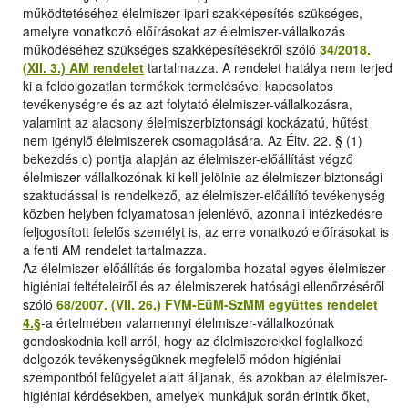
működtetéséhez élelmiszer-ipari szakképesítés szükséges,
amelyre vonatkozó előírásokat az élelmiszer-vállalkozás
működéséhez szükséges szakképesítésekről szóló
34/2018.
(XII. 3.) AM rendelet
tartalmazza. A rendelet hatálya nem terjed
ki a feldolgozatlan termékek termelésével kapcsolatos
tevékenységre és az azt folytató élelmiszer-vállalkozásra,
valamint az alacsony élelmiszerbiztonsági kockázatú, hűtést
nem igénylő élelmiszerek csomagolására. Az Éltv. 22. § (1)
bekezdés c) pontja alapján az élelmiszer-előállítást végző
élelmiszer-vállalkozónak ki kell jelölnie az élelmiszer-biztonsági
szaktudással is rendelkező, az élelmiszer-előállító tevékenység
közben helyben folyamatosan jelenlévő, azonnali intézkedésre
feljogosított felelős személyt is, az erre vonatkozó előírásokat is
a fenti AM rendelet tartalmazza.
Az élelmiszer előállítás és forgalomba hozatal egyes élelmiszer-
higiéniai feltételeiről és az élelmiszerek hatósági ellenőrzéséről
szóló
68/2007. (VII. 26.) FVM-EüM-SzMM együttes rendelet
4.§
-a értelmében valamennyi élelmiszer-vállalkozónak
gondoskodnia kell arról, hogy az élelmiszerekkel foglalkozó
dolgozók tevékenységüknek megfelelő módon higiéniai
szempontból felügyelet alatt álljanak, és azokban az élelmiszer-
higiéniai kérdésekben, amelyek munkájuk során érintik őket,