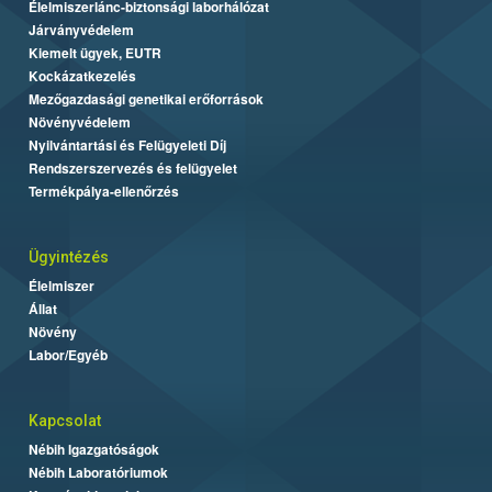
Élelmiszerlánc-biztonsági laborhálózat
Járványvédelem
Kiemelt ügyek, EUTR
Kockázatkezelés
Mezőgazdasági genetikai erőforrások
Növényvédelem
Nyilvántartási és Felügyeleti Díj
Rendszerszervezés és felügyelet
Termékpálya-ellenőrzés
Ügyintézés
Élelmiszer
Állat
Növény
Labor/Egyéb
Kapcsolat
Nébih Igazgatóságok
Nébih Laboratóriumok