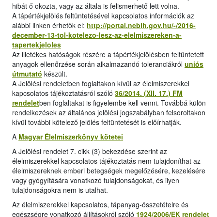
hibát ő okozta, vagy az általa is felismerhető lett volna.
A tápértékjelölés feltüntetésével kapcsolatos információk az
alábbi linken érhetők el:
http://portal.nebih.gov.hu/-/2016-
december-13-tol-kotelezo-lesz-az-elelmiszereken-a-
tapertekjeloles
Az illetékes hatóságok részére a tápértékjelölésben feltüntetett
anyagok ellenőrzése során alkalmazandó toleranciákról
uniós
útmutató
készült.
A Jelölési rendeletben foglaltakon kívül az élelmiszerekkel
kapcsolatos tájékoztatásról szóló
36/2014. (XII. 17.) FM
rendelet
ben foglaltakat is figyelembe kell venni. Továbbá külön
rendelkezések az általános jelölési jogszabályban felsoroltakon
kívül további kötelező jelölés feltüntetését is előírhatják.
A
Magyar Élelmiszerkönyv kötetei
A Jelölési rendelet 7. cikk (3) bekezdése szerint az
élelmiszerekkel kapcsolatos tájékoztatás nem tulajdoníthat az
élelmiszereknek emberi betegségek megelőzésére, kezelésére
vagy gyógyítására vonatkozó tulajdonságokat, és ilyen
tulajdonságokra nem is utalhat.
Az élelmiszerekkel kapcsolatos, tápanyag-összetételre és
egészségre vonatkozó állításokról szóló
1924/2006/EK rendelet