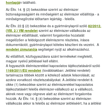
honlapjá
n található.
Az Éltv. 14. § (2) bekezdése szerint az élelmiszer
biztonságosságáért és minőségéért az élelmiszer előállítója - a
minőségmegőrzési időtartam lejártáig - felelős.
Az Éltv. 22.§ (2) bekezdése és a gyártmánylapról szóló
82/2012.
(VIII. 2.) VM rendelet
szerint az élelmiszer-vállalkozás az
élelmiszer előállítását, valamint forgalomba hozatalát
megelőzően a feldolgozott élelmiszerre részletes, írásos
dokumentációt, gyártmánylapot köteles készíteni és vezetni. A
rendelet útmutatója
segítséget nyújt az alkalmazáshoz.
Az előállított, közfogyasztásra szánt termékeket megfelelő,
magyar nyelvű jelöléssel kell ellátni.
A fogyasztók élelmiszerekkel kapcsolatos tájékoztatásáról szóló
1169/2011/EU rendelet
(továbbiakban: Jelölési rendelet)
tartalmazza többek között a kötelező adatok felsorolását, az
azokra vonatkozó részletszabályokat. A Jelölési rendelet 8.
cikke (1) bekezdése szerint az élelmiszerekkel kapcsolatos
tájékoztatásért felelős élelmiszer-vállalkozó az a vállalkozó,
akinek neve vagy cégneve alatt az élelmiszert forgalomba
hozzák. Az Éltv. 14. § (4) bekezdése szerint az élelmiszer-
vállalkozás akkor is felelős az élelmiszer jelöléséért, ha a jelölési