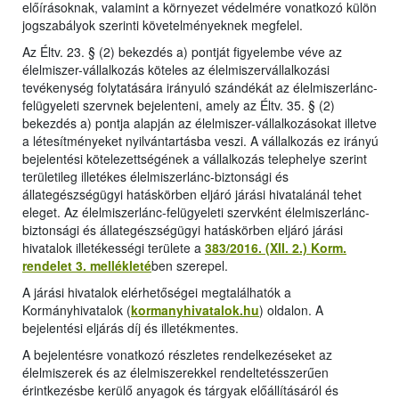
előírásoknak, valamint a környezet védelmére vonatkozó külön
jogszabályok szerinti követelményeknek megfelel.
Az Éltv. 23. § (2) bekezdés a) pontját figyelembe véve az
élelmiszer-vállalkozás köteles az élelmiszervállalkozási
tevékenység folytatására irányuló szándékát az élelmiszerlánc-
felügyeleti szervnek bejelenteni, amely az Éltv. 35. § (2)
bekezdés a) pontja alapján az élelmiszer-vállalkozásokat illetve
a létesítményeket nyilvántartásba veszi. A vállalkozás ez irányú
bejelentési kötelezettségének a vállalkozás telephelye szerint
területileg illetékes élelmiszerlánc-biztonsági és
állategészségügyi hatáskörben eljáró járási hivatalánál tehet
eleget. Az élelmiszerlánc-felügyeleti szervként élelmiszerlánc-
biztonsági és állategészségügyi hatáskörben eljáró járási
hivatalok illetékességi területe a
383/2016. (XII. 2.) Korm.
rendelet 3. mellékleté
ben szerepel.
A járási hivatalok elérhetőségei megtalálhatók a
Kormányhivatalok (
kormanyhivatalok.hu
) oldalon. A
bejelentési eljárás díj és illetékmentes.
A bejelentésre vonatkozó részletes rendelkezéseket az
élelmiszerek és az élelmiszerekkel rendeltetésszerűen
érintkezésbe kerülő anyagok és tárgyak előállításáról és