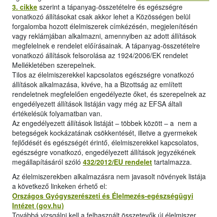
3. cikke
szerint a tápanyag-összetételre és egészségre
vonatkozó állításokat csak akkor lehet a Közösségen belül
forgalomba hozott élelmiszerek címkézésén, megjelenítésén
vagy reklámjában alkalmazni, amennyiben az adott állítások
megfelelnek e rendelet előírásainak. A tápanyag-összetételre
vonatkozó állítások felsorolása az 1924/2006/EK rendelet
Mellékletében szerepelnek.
Tilos az élelmiszerekkel kapcsolatos egészségre vonatkozó
állítások alkalmazása, kivéve, ha a Bizottság az említett
rendeletnek megfelelően engedélyezte őket, és szerepelnek az
engedélyezett állítások listáján vagy még az EFSA általi
értékelésük folyamatban van.
Az engedélyezett állítások listáját – többek között – a nem a
betegségek kockázatának csökkentését, illetve a gyermekek
fejlődését és egészségét érintő, élelmiszerekkel kapcsolatos,
egészségre vonatkozó, engedélyezett állítások jegyzékének
megállapításáról szóló
432/2012/EU rendelet
tartalmazza.
Az élelmiszerekben alkalmazásra nem javasolt növények listája
a következő linkeken érhető el:
Országos Gyógyszerészeti és Élelmezés-egészségügyi
Intézet (gov.hu)
Továbbá vizsgálni kell a felhasznált összetevők új élelmiszer