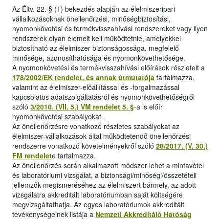
Az Éltv. 22. § (1) bekezdés alapján az élelmiszeripari
vállalkozásoknak önellenőrzési, minőségbiztosítási,
nyomonkövetési és termékvisszahívási rendszereket vagy ilyen
rendszerek olyan elemeit kell működtetnie, amelyekkel
biztosítható az élelmiszer biztonságossága, megfelelő
minősége, azonosíthatósága és nyomonkövethetősége.
A nyomonkövetési és termékvisszahívási előírások részleteit a
178/2002/EK rendelet, és annak útmutatója
tartalmazza,
valamint az élelmiszer-előállítással és -forgalmazással
kapcsolatos adatszolgáltatásról és nyomonkövethetőségről
szóló
3/2010. (VII. 5.) VM rendelet 5. §
-a is előír
nyomonkövetési szabályokat.
Az önellenőrzésre vonatkozó részletes szabályokat az
élelmiszer-vállalkozások által működtetendő önellenőrzési
rendszerre vonatkozó követelményekről szóló
28/2017. (V. 30.)
FM rendelet
e tartalmazza.
Az önellenőrzés során alkalmazott módszer lehet a mintavétel
és laboratóriumi vizsgálat, a biztonsági/minőségi/összetételi
jellemzők megismeréséhez az élelmiszert bármely, az adott
vizsgálatra akkreditált laboratóriumban saját költségére
megvizsgáltathatja. Az egyes laboratóriumok akkreditált
tevékenységeinek listája a
Nemzeti Akkreditáló Hatóság