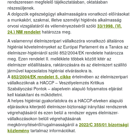
rendszeresen megfelelő tájékoztatásban, oktatásban
részesüljenek.
A dolgozók egészségügyi alkalmasságára vonatkozó előírásokat
a munkaköri, szakmai, illetve személyi higiénés alkalmasság
orvosi vizsgálatáról és véleményezéséről szóló
33/1998. (VI.
24.) NM rendelet
határozza meg.
A valamennyi élelmiszeripari vállalkozóra vonatkozó általános
higiéniai követelményeket az Európai Parlament és a Tanács az
élelmiszer-higiéniáról szóló 852/2004/EK rendelete határozza
meg. Ezen rendelet II. melléklete többek között kitér az
élelmiszer előállítására, raktározására és az élelmiszert szállító
járművel kapcsolatos higiéniai elvárásokra is.
A
852/2004/EK rendelet 5. cikke
értelmében az élelmiszeripari
vállalkozóknak a HACCP – Veszélyelemzés Kritikus
Szabályozási Pontok – alapelvein alapuló folyamatos eljárást
kell kialakítani és működtetni.
A helyes higiéniai gyakorlatokra és a HACCP-elveken alapuló
eljárásokra kiterjedő élelmiszer-biztonsági irányítási rendszerek
végrehajtásáról és ezen belül a rendszer egyes élelmiszer-
vállalkozásokon belüli végrehajtásának
megkönnyítéséről/rugalmasságáról a
2022/C 355/01 bizottsági
közlemény
tartalmaz információkat.