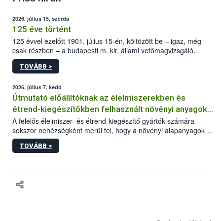
2026. július 15, szerda
125 éve történt
125 évvel ezelőtt 1901. július 15-én, költözött be – igaz, még
csak részben – a budapesti m. kir. állami vetőmagvizsgáló
állomás a Kis Rókus utca 15. szám alatti, Czigler Győző által
TOVÁBB >
tervezett új épületébe.
2026. július 7, kedd
Útmutató előállítóknak az élelmiszerekben és
étrend-kiegészítőkben felhasznált növényi anyagok,
növényi kivonatok élelmiszer-biztonsági
A felelős élelmiszer- és étrend-kiegészítő gyártók számára
sokszor nehézségként merül fel, hogy a növényi alapanyagok
kockázatértékeléséhez szükséges adatbázisokról
és kivonatok, melyek jelenleg uniós szinten nem szabályozottak,
TOVÁBB >
milyen tisztasági, minőségi és biztonsági paramétereknek
feleljenek meg. Mivel a termékért a gyártó a felelős, neki kell
minden adatot összevetve dönteni arról, hogy egy alapanyagot
végül felhasznál vagy nem a termékében. Ebben a döntési
folyamatban szeretnénk segítséget nyújtani a vállalkozásnak az
alábbi, adatbázisokat, útmutatókat, segédanyagokat tartalmazó
összefoglaló anyaggal.