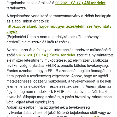
forgalomba hozataláról szóló
20/2021. (V. 17.) AM rendelet
tartalmazza.
A bejelentésre vonatkozó formanyomtatvány a Nébih honlapján
az alábbi linken érhető el:
https://portal.nebih.gov.hu/ugyintezes/elelmiszer/nyomtatv
anyok
(Bejelentési Űrlap a nem engedélyköteles (főleg növényi
eredetű) élelmiszer-előállítók részére).
Az élelmiszerlánc-felügyeleti információs rendszer működéséről
szóló
578/2020. (XII. 14.) Korm. rendelet
szerint a nyilvántartott
élelmiszer-létesítmény működtetése, az élelmiszer-vállalkozási
tevékenység folytatása FELIR azonosító köteles tevékenység.
Fontos azonban, hogy a FELIR azonosító megléte önmagában
nem jogosít a tevékenység végzésére. Ahhoz, hogy az ügyfél
megkezdhesse jogszerű működését, a tevékenységet is be kell
jelentenie az előzőekben részletezettek szerint. Amennyiben az
ügyfél még nem rendelkezik FELIR azonosítóval, a Nébih azt
hivatalból állapítja meg számára, a járási hivatal nyilvántartásba
vételi eljárásával egyidejűleg.
Abban az esetben, ha az ügyfélnek a tevékenység
nyilvántartásba vétele céljából történő bejelentése előtt vagy az