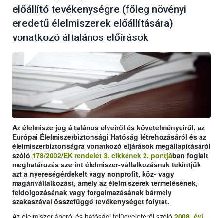
előállító tevékenységre (főleg növényi
eredetű élelmiszerek előállítására)
vonatkozó általános előírások
Az élelmiszerjog általános elveiről és követelményeiről, az
Európai Élelmiszerbiztonsági Hatóság létrehozásáról és az
élelmiszerbiztonságra vonatkozó eljárások megállapításáról
szóló
178/2002/EK rendelet 3. cikkének 2. pontjá
ban foglalt
meghatározás szerint élelmiszer-vállalkozásnak tekintjük
azt a nyereségérdekelt vagy nonprofit, köz- vagy
magánvállalkozást, amely az élelmiszerek termelésének,
feldolgozásának vagy forgalmazásának bármely
szakaszával összefüggő tevékenységet folytat.
Az élelmiszerláncról és hatósági felügyeletéről szóló
2008. évi