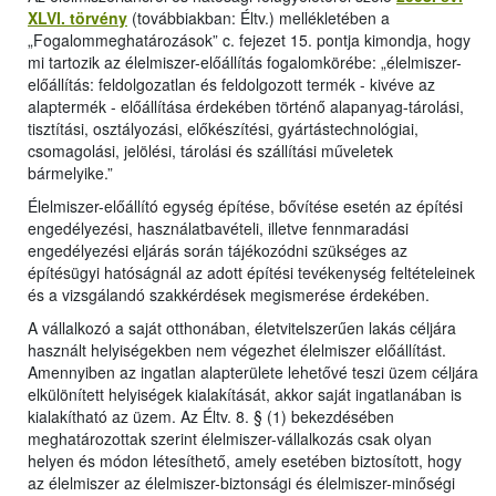
XLVI. törvény
(továbbiakban: Éltv.) mellékletében a
„Fogalommeghatározások” c. fejezet 15. pontja kimondja, hogy
mi tartozik az élelmiszer-előállítás fogalomkörébe: „élelmiszer-
előállítás: feldolgozatlan és feldolgozott termék - kivéve az
alaptermék - előállítása érdekében történő alapanyag-tárolási,
tisztítási, osztályozási, előkészítési, gyártástechnológiai,
csomagolási, jelölési, tárolási és szállítási műveletek
bármelyike.”
Élelmiszer-előállító egység építése, bővítése esetén az építési
engedélyezési, használatbavételi, illetve fennmaradási
engedélyezési eljárás során tájékozódni szükséges az
építésügyi hatóságnál az adott építési tevékenység feltételeinek
és a vizsgálandó szakkérdések megismerése érdekében.
A vállalkozó a saját otthonában, életvitelszerűen lakás céljára
használt helyiségekben nem végezhet élelmiszer előállítást.
Amennyiben az ingatlan alapterülete lehetővé teszi üzem céljára
elkülönített helyiségek kialakítását, akkor saját ingatlanában is
kialakítható az üzem. Az Éltv. 8. § (1) bekezdésében
meghatározottak szerint élelmiszer-vállalkozás csak olyan
helyen és módon létesíthető, amely esetében biztosított, hogy
az élelmiszer az élelmiszer-biztonsági és élelmiszer-minőségi