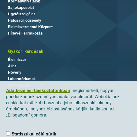
Kormányhivatalok
Sajtókapcsolat
Ügyfélszolgálat
Hatósági jogsegély
Élelmiszermentő Központ
Hírlevél feliratkozás
Gyakori kérdések
Élelmiszer
Állat
Növény
Laboratóriumok
Labor/Egyéb
Adatkezelési tájékoztatónkban
megismerheti, hogyan
gondoskodunk személyes adatai védelméről. Weboldalunk
cookie-kat (sütiket) használ a jobb felhasználói élmény
érdekében, melynek biztosításához kérjük, kattintson az
„Elfogadom” gombra.
Statisztikai célú sütik