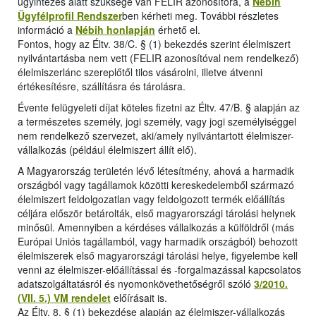
ügyintézés alatt szüksége van FELIR azonosítóra, a
Nébih
Ügyfélprofil Rendszer
ben kérheti meg. További részletes
információ a
Nébih honlapján
érhető el.
Fontos, hogy az Éltv. 38/C. § (1) bekezdés szerint élelmiszert
nyilvántartásba nem vett (FELIR azonosítóval nem rendelkező)
élelmiszerlánc szereplőtől tilos vásárolni, illetve átvenni
értékesítésre, szállításra és tárolásra.
Évente felügyeleti díjat köteles fizetni az Éltv. 47/B. § alapján az
a természetes személy, jogi személy, vagy jogi személyiséggel
nem rendelkező szervezet, aki/amely nyilvántartott élelmiszer-
vállalkozás (például élelmiszert állít elő).
A Magyarország területén lévő létesítmény, ahová a harmadik
országból vagy tagállamok közötti kereskedelemből származó
élelmiszert feldolgozatlan vagy feldolgozott termék előállítás
céljára először betárolták, első magyarországi tárolási helynek
minősül. Amennyiben a kérdéses vállalkozás a külföldről (más
Európai Uniós tagállamból, vagy harmadik országból) behozott
élelmiszerek első magyarországi tárolási helye, figyelembe kell
venni az élelmiszer-előállítással és -forgalmazással kapcsolatos
adatszolgáltatásról és nyomonkövethetőségről szóló
3/2010.
(VII. 5.) VM rendelet
előírásait is.
Az Éltv. 8. § (1) bekezdése alapján az élelmiszer-vállalkozás