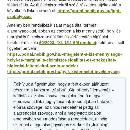
státuszát is. Az új élelmiszerekről szóló részletes tájékoztató a
következő linken érhető el:
https://portal.nebih.gov.hu/jogi-
szabalyozas
Amennyiben rendelkezik saját maga által termelt
alapanyagokkal, abban az esetben a kis mennyiségű, helyi és
marginális élelmiszer-előállítás és -értékesítés higiéniai
feltételeiről szóló
60/2023. (XI. 15.) AM rendelet
e előírásait kell
figyelembe venni:
https://portal.nebih.gov.hu/-/megjelent-a-kis-mennyisegu-
helyi-es-marginalis-elelmiszer-eloallitas-es-ertekesites-
higieniai-felteteleirol-szolo-rendelet
https://portal.nebih.gov.hu/gyik-kistermeloi-tevekenyseg
Felhívjuk a figyelmüket, hogy a fentiekben aláhúzott
részekre a kurzorral „ráállva” „Ctrl billentyű lenyomás +
kattintás” alkalmazásával megjeleníthető magyar
előírásnál a link megnyitásának időpontjában hatályos
előírás szövege; az uniós rendeletnél pedig az
alaprendelet szövege, ahol a megnyitott oldalon,
amennyiben van módosítása a rendeletnek, mindig
szerepel a legutolsó egységes szerkezet („Jelenlegi