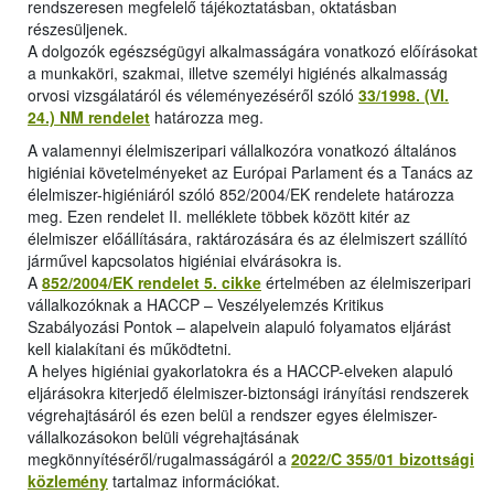
rendszeresen megfelelő tájékoztatásban, oktatásban
részesüljenek.
A dolgozók egészségügyi alkalmasságára vonatkozó előírásokat
a munkaköri, szakmai, illetve személyi higiénés alkalmasság
orvosi vizsgálatáról és véleményezéséről szóló
33/1998. (VI.
24.) NM rendelet
határozza meg.
A valamennyi élelmiszeripari vállalkozóra vonatkozó általános
higiéniai követelményeket az Európai Parlament és a Tanács az
élelmiszer-higiéniáról szóló 852/2004/EK rendelete határozza
meg. Ezen rendelet II. melléklete többek között kitér az
élelmiszer előállítására, raktározására és az élelmiszert szállító
járművel kapcsolatos higiéniai elvárásokra is.
A
852/2004/EK rendelet 5. cikke
értelmében az élelmiszeripari
vállalkozóknak a HACCP – Veszélyelemzés Kritikus
Szabályozási Pontok – alapelvein alapuló folyamatos eljárást
kell kialakítani és működtetni.
A helyes higiéniai gyakorlatokra és a HACCP-elveken alapuló
eljárásokra kiterjedő élelmiszer-biztonsági irányítási rendszerek
végrehajtásáról és ezen belül a rendszer egyes élelmiszer-
vállalkozásokon belüli végrehajtásának
megkönnyítéséről/rugalmasságáról a
2022/C 355/01 bizottsági
közlemény
tartalmaz információkat.