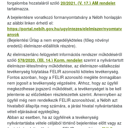
forgalomba hozataláról szóló
20/2021. (V. 17.) AM rendelet
tartalmazza.
A bejelentésre vonatkozó formanyomtatvány a Nébih honlapján
az alábbi linken érhető el:
https://portal.nebih.gov.hu/ugyintezes/elelmiszer/nyomtatv
anyok
(Bejelentési Űrlap a nem engedélyköteles (főleg növényi
eredetű) élelmiszer-előállítók részére).
Az élelmiszerlánc-felügyeleti információs rendszer működéséről
szóló
578/2020. (XII. 14.) Korm. rendelet
szerint a nyilvántartott
élelmiszer-létesítmény működtetése, az élelmiszer-vállalkozási
tevékenység folytatása FELIR azonosító köteles tevékenység.
Fontos azonban, hogy a FELIR azonosító megléte önmagában
nem jogosít a tevékenység végzésére. Ahhoz, hogy az ügyfél
megkezdhesse jogszerű működését, a tevékenységet is be kell
jelentenie az előzőekben részletezettek szerint. Amennyiben az
ügyfél még nem rendelkezik FELIR azonosítóval, a Nébih azt
hivatalból állapítja meg számára, a járási hivatal nyilvántartásba
vételi eljárásával egyidejűleg.
Abban az esetben, ha az ügyfélnek a tevékenység
nyilvántartásba vétele céljából történő bejelentése előtt vagy az