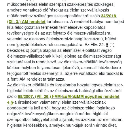
működtetéséhez élelmiszer-ipari szakképesítés szükséges,
amelyre vonatkozó előírásokat az élelmiszer-vállalkozás
működéséhez szükséges szakképesítésekről szóló
34/2018.
(XII. 3.) AM rendelet
tartalmazza. A rendelet hatálya nem terjed
ki a feldolgozatlan termékek termelésével kapcsolatos
tevékenységre és az azt folytató élelmiszer-vállalkozásra,
valamint az alacsony élelmiszerbiztonsági kockázatú, hűtést
nem igénylő élelmiszerek csomagolására. Az Éltv. 22. § (1)
bekezdés c) pontja alapján az élelmiszer-előállítást végző
élelmiszer-vállalkozónak ki kell jelölnie az élelmiszer-biztonsági
szaktudással is rendelkező, az élelmiszer-előállító tevékenység
közben helyben folyamatosan jelenlévő, azonnali intézkedésre
feljogosított felelős személyt is, az erre vonatkozó előírásokat is
a fenti AM rendelet tartalmazza.
Az élelmiszer előállítás és forgalomba hozatal egyes élelmiszer-
higiéniai feltételeiről és az élelmiszerek hatósági ellenőrzéséről
szóló
68/2007. (VII. 26.) FVM-EüM-SzMM együttes rendelet
4.§
-a értelmében valamennyi élelmiszer-vállalkozónak
gondoskodnia kell arról, hogy az élelmiszerekkel foglalkozó
dolgozók tevékenységüknek megfelelő módon higiéniai
szempontból felügyelet alatt álljanak, és azokban az élelmiszer-
higiéniai kérdésekben, amelyek munkájuk során érintik őket,