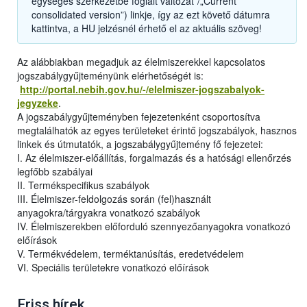
egységes szerkezetbe foglalt változat”/„Current
consolidated version”) linkje, így az ezt követő dátumra
kattintva, a HU jelzésnél érhető el az aktuális szöveg!
Az alábbiakban megadjuk az élelmiszerekkel kapcsolatos
jogszabálygyűjteményünk elérhetőségét is:
http://portal.nebih.gov.hu/-/elelmiszer-jogszabalyok-
jegyzeke
.
A jogszabálygyűjteményben fejezetenként csoportosítva
megtalálhatók az egyes területeket érintő jogszabályok, hasznos
linkek és útmutatók, a jogszabálygyűjtemény fő fejezetei:
I. Az élelmiszer-előállítás, forgalmazás és a hatósági ellenőrzés
legfőbb szabályai
II. Termékspecifikus szabályok
III. Élelmiszer-feldolgozás során (fel)használt
anyagokra/tárgyakra vonatkozó szabályok
IV. Élelmiszerekben előforduló szennyezőanyagokra vonatkozó
előírások
V. Termékvédelem, terméktanúsítás, eredetvédelem
VI. Speciális területekre vonatkozó előírások
Friss hírek