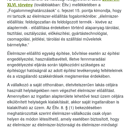
XLVI. törvény
(továbbiakban: Éltv.) mellékletében a
„Fogalommeghatározások” c. fejezet 15. pontja kimondja, hogy
mi tartozik az élelmiszer-előállítás fogalomkörébe: „élelmiszer-
előállítás: feldolgozatlan és feldolgozott termék - kivéve az
alaptermék - előállítása érdekében történő alapanyag-tárolási,
tisztítási, osztályozási, előkészítési, gyártástechnológiai,
csomagolási, jelölési, tárolási és szállítási műveletek
bármelyike.”
Élelmiszer-előállító egység építése, bővítése esetén az építési
engedélyezési, használatbavételi, illetve fennmaradási
engedélyezési eljárás során tájékozódni szükséges az
építésügyi hatóságnál az adott építési tevékenység feltételeinek
és a vizsgálandó szakkérdések megismerése érdekében.
A vállalkozó a saját otthonában, életvitelszerűen lakás céljára
használt helyiségekben nem végezhet élelmiszer előállítást.
Amennyiben az ingatlan alapterülete lehetővé teszi üzem céljára
elkülönített helyiségek kialakítását, akkor saját ingatlanában is
kialakítható az üzem. Az Éltv. 8. § (1) bekezdésében
meghatározottak szerint élelmiszer-vállalkozás csak olyan
helyen és módon létesíthető, amely esetében biztosított, hogy
az élelmiszer az élelmiszer-biztonsági és élelmiszer-minőségi