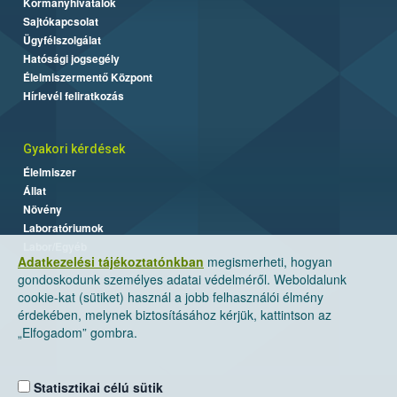
Kormányhivatalok
Sajtókapcsolat
Ügyfélszolgálat
Hatósági jogsegély
Élelmiszermentő Központ
Hírlevél feliratkozás
Gyakori kérdések
Élelmiszer
Állat
Növény
Laboratóriumok
Labor/Egyéb
Adatkezelési tájékoztatónkban
megismerheti, hogyan
gondoskodunk személyes adatai védelméről. Weboldalunk
cookie-kat (sütiket) használ a jobb felhasználói élmény
érdekében, melynek biztosításához kérjük, kattintson az
„Elfogadom” gombra.
Statisztikai célú sütik