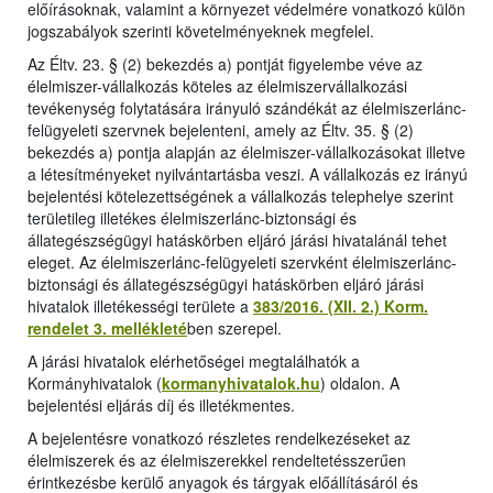
előírásoknak, valamint a környezet védelmére vonatkozó külön
jogszabályok szerinti követelményeknek megfelel.
Az Éltv. 23. § (2) bekezdés a) pontját figyelembe véve az
élelmiszer-vállalkozás köteles az élelmiszervállalkozási
tevékenység folytatására irányuló szándékát az élelmiszerlánc-
felügyeleti szervnek bejelenteni, amely az Éltv. 35. § (2)
bekezdés a) pontja alapján az élelmiszer-vállalkozásokat illetve
a létesítményeket nyilvántartásba veszi. A vállalkozás ez irányú
bejelentési kötelezettségének a vállalkozás telephelye szerint
területileg illetékes élelmiszerlánc-biztonsági és
állategészségügyi hatáskörben eljáró járási hivatalánál tehet
eleget. Az élelmiszerlánc-felügyeleti szervként élelmiszerlánc-
biztonsági és állategészségügyi hatáskörben eljáró járási
hivatalok illetékességi területe a
383/2016. (XII. 2.) Korm.
rendelet 3. mellékleté
ben szerepel.
A járási hivatalok elérhetőségei megtalálhatók a
Kormányhivatalok (
kormanyhivatalok.hu
) oldalon. A
bejelentési eljárás díj és illetékmentes.
A bejelentésre vonatkozó részletes rendelkezéseket az
élelmiszerek és az élelmiszerekkel rendeltetésszerűen
érintkezésbe kerülő anyagok és tárgyak előállításáról és