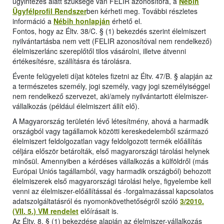
ügyintézés alatt szüksége van FELIR azonosítóra, a
Nébih
Ügyfélprofil Rendszer
ben kérheti meg. További részletes
információ a
Nébih honlapján
érhető el.
Fontos, hogy az Éltv. 38/C. § (1) bekezdés szerint élelmiszert
nyilvántartásba nem vett (FELIR azonosítóval nem rendelkező)
élelmiszerlánc szereplőtől tilos vásárolni, illetve átvenni
értékesítésre, szállításra és tárolásra.
Évente felügyeleti díjat köteles fizetni az Éltv. 47/B. § alapján az
a természetes személy, jogi személy, vagy jogi személyiséggel
nem rendelkező szervezet, aki/amely nyilvántartott élelmiszer-
vállalkozás (például élelmiszert állít elő).
A Magyarország területén lévő létesítmény, ahová a harmadik
országból vagy tagállamok közötti kereskedelemből származó
élelmiszert feldolgozatlan vagy feldolgozott termék előállítás
céljára először betárolták, első magyarországi tárolási helynek
minősül. Amennyiben a kérdéses vállalkozás a külföldről (más
Európai Uniós tagállamból, vagy harmadik országból) behozott
élelmiszerek első magyarországi tárolási helye, figyelembe kell
venni az élelmiszer-előállítással és -forgalmazással kapcsolatos
adatszolgáltatásról és nyomonkövethetőségről szóló
3/2010.
(VII. 5.) VM rendelet
előírásait is.
Az Éltv. 8. § (1) bekezdése alapján az élelmiszer-vállalkozás