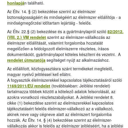
honlapjá
n található.
Az Éltv. 14. § (2) bekezdése szerint az élelmiszer
biztonságosságáért és minőségéért az élelmiszer előállítója - a
minőségmegőrzési időtartam lejártáig - felelős.
Az Éltv. 22.§ (2) bekezdése és a gyártmánylapról szóló
82/2012.
(VIII. 2.) VM rendelet
szerint az élelmiszer-vállalkozás az
élelmiszer előállítását, valamint forgalomba hozatalát
megelőzően a feldolgozott élelmiszerre részletes, írásos
dokumentációt, gyártmánylapot köteles készíteni és vezetni. A
rendelet útmutatója
segítséget nyújt az alkalmazáshoz.
Az előállított, közfogyasztásra szánt termékeket megfelelő,
magyar nyelvű jelöléssel kell ellátni.
A fogyasztók élelmiszerekkel kapcsolatos tájékoztatásáról szóló
1169/2011/EU rendelet
(továbbiakban: Jelölési rendelet)
tartalmazza többek között a kötelező adatok felsorolását, az
azokra vonatkozó részletszabályokat. A Jelölési rendelet 8.
cikke (1) bekezdése szerint az élelmiszerekkel kapcsolatos
tájékoztatásért felelős élelmiszer-vállalkozó az a vállalkozó,
akinek neve vagy cégneve alatt az élelmiszert forgalomba
hozzák. Az Éltv. 14. § (4) bekezdése szerint az élelmiszer-
vállalkozás akkor is felelős az élelmiszer jelöléséért, ha a jelölési