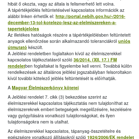
hibát ő okozta, vagy az általa is felismerhető lett volna.
A tápértékjelölés feltüntetésével kapcsolatos információk az
alábbi linken érhetők el:
http://portal.nebih.gov.hu/-/2016-
december-13-tol-kotelezo-lesz-az-elelmiszereken-a-
tapertekjeloles
Az illetékes hatóságok részére a tápértékjelölésben feltüntetett
anyagok ellenőrzése során alkalmazandó toleranciákról
uniós
útmutató
készült.
A Jelölési rendeletben foglaltakon kívül az élelmiszerekkel
kapcsolatos tájékoztatásról szóló
36/2014. (XII. 17.) FM
rendelet
ben foglaltakat is figyelembe kell venni. Továbbá külön
rendelkezések az általános jelölési jogszabályban felsoroltakon
kívül további kötelező jelölés feltüntetését is előírhatják.
A
Magyar Élelmiszerkönyv kötetei
A Jelölési rendelet 7. cikk (3) bekezdése szerint az
élelmiszerekkel kapcsolatos tájékoztatás nem tulajdoníthat az
élelmiszereknek emberi betegségek megelőzésére, kezelésére
vagy gyógyítására vonatkozó tulajdonságokat, és ilyen
tulajdonságokra nem is utalhat.
Az élelmiszerekkel kapcsolatos, tápanyag-összetételre és
egészségre vonatkozó állításokról szóló
1924/2006/EK rendelet