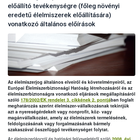
előállító tevékenységre (főleg növényi
eredetű élelmiszerek előállítására)
vonatkozó általános előírások
Az élelmiszerjog általános elveiről és követelményeiről, az
Európai Élelmiszerbiztonsági Hatóság létrehozásáról és az
élelmiszerbiztonságra vonatkozó eljárások megállapításáról
szóló
178/2002/EK rendelet 3. cikkének 2. pontjá
ban foglalt
meghatározás szerint élelmiszer-vállalkozásnak tekintjük
azt a nyereségérdekelt vagy nonprofit, köz- vagy
magánvállalkozást, amely az élelmiszerek termelésének,
feldolgozásának vagy forgalmazásának bármely
szakaszával összefüggő tevékenységet folytat.
Az élelmiszerláncról és hatósági felügyeletéről szóló
2008. évi