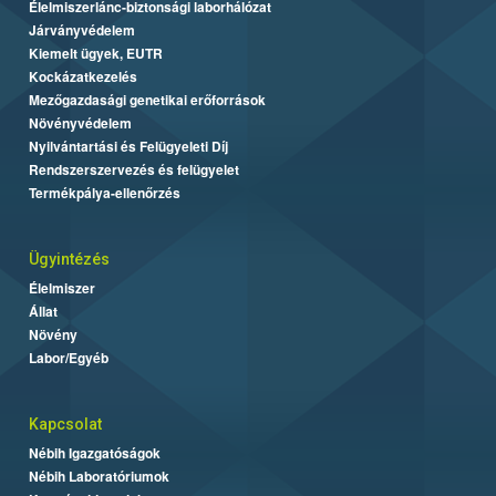
Élelmiszerlánc-biztonsági laborhálózat
Járványvédelem
Kiemelt ügyek, EUTR
Kockázatkezelés
Mezőgazdasági genetikai erőforrások
Növényvédelem
Nyilvántartási és Felügyeleti Díj
Rendszerszervezés és felügyelet
Termékpálya-ellenőrzés
Ügyintézés
Élelmiszer
Állat
Növény
Labor/Egyéb
Kapcsolat
Nébih Igazgatóságok
Nébih Laboratóriumok