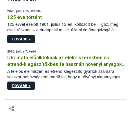
2026. július 15, szerda
125 éve történt
125 évvel ezelőtt 1901. július 15-én, költözött be – igaz, még
csak részben – a budapesti m. kir. állami vetőmagvizsgáló
állomás a Kis Rókus utca 15. szám alatti, Czigler Győző által
TOVÁBB >
tervezett új épületébe.
2026. július 7, kedd
Útmutató előállítóknak az élelmiszerekben és
étrend-kiegészítőkben felhasznált növényi anyagok,
növényi kivonatok élelmiszer-biztonsági
A felelős élelmiszer- és étrend-kiegészítő gyártók számára
sokszor nehézségként merül fel, hogy a növényi alapanyagok
kockázatértékeléséhez szükséges adatbázisokról
és kivonatok, melyek jelenleg uniós szinten nem szabályozottak,
TOVÁBB >
milyen tisztasági, minőségi és biztonsági paramétereknek
feleljenek meg. Mivel a termékért a gyártó a felelős, neki kell
minden adatot összevetve dönteni arról, hogy egy alapanyagot
végül felhasznál vagy nem a termékében. Ebben a döntési
folyamatban szeretnénk segítséget nyújtani a vállalkozásnak az
alábbi, adatbázisokat, útmutatókat, segédanyagokat tartalmazó
összefoglaló anyaggal.