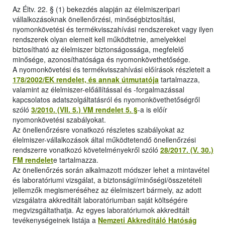
Az Éltv. 22. § (1) bekezdés alapján az élelmiszeripari
vállalkozásoknak önellenőrzési, minőségbiztosítási,
nyomonkövetési és termékvisszahívási rendszereket vagy ilyen
rendszerek olyan elemeit kell működtetnie, amelyekkel
biztosítható az élelmiszer biztonságossága, megfelelő
minősége, azonosíthatósága és nyomonkövethetősége.
A nyomonkövetési és termékvisszahívási előírások részleteit a
178/2002/EK rendelet, és annak útmutatója
tartalmazza,
valamint az élelmiszer-előállítással és -forgalmazással
kapcsolatos adatszolgáltatásról és nyomonkövethetőségről
szóló
3/2010. (VII. 5.) VM rendelet 5. §
-a is előír
nyomonkövetési szabályokat.
Az önellenőrzésre vonatkozó részletes szabályokat az
élelmiszer-vállalkozások által működtetendő önellenőrzési
rendszerre vonatkozó követelményekről szóló
28/2017. (V. 30.)
FM rendelet
e tartalmazza.
Az önellenőrzés során alkalmazott módszer lehet a mintavétel
és laboratóriumi vizsgálat, a biztonsági/minőségi/összetételi
jellemzők megismeréséhez az élelmiszert bármely, az adott
vizsgálatra akkreditált laboratóriumban saját költségére
megvizsgáltathatja. Az egyes laboratóriumok akkreditált
tevékenységeinek listája a
Nemzeti Akkreditáló Hatóság