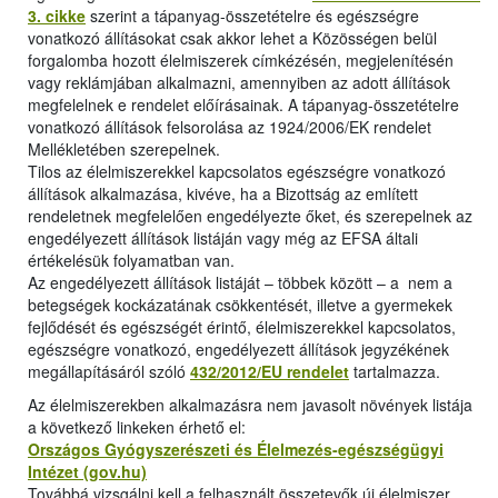
3. cikke
szerint a tápanyag-összetételre és egészségre
vonatkozó állításokat csak akkor lehet a Közösségen belül
forgalomba hozott élelmiszerek címkézésén, megjelenítésén
vagy reklámjában alkalmazni, amennyiben az adott állítások
megfelelnek e rendelet előírásainak. A tápanyag-összetételre
vonatkozó állítások felsorolása az 1924/2006/EK rendelet
Mellékletében szerepelnek.
Tilos az élelmiszerekkel kapcsolatos egészségre vonatkozó
állítások alkalmazása, kivéve, ha a Bizottság az említett
rendeletnek megfelelően engedélyezte őket, és szerepelnek az
engedélyezett állítások listáján vagy még az EFSA általi
értékelésük folyamatban van.
Az engedélyezett állítások listáját – többek között – a nem a
betegségek kockázatának csökkentését, illetve a gyermekek
fejlődését és egészségét érintő, élelmiszerekkel kapcsolatos,
egészségre vonatkozó, engedélyezett állítások jegyzékének
megállapításáról szóló
432/2012/EU rendelet
tartalmazza.
Az élelmiszerekben alkalmazásra nem javasolt növények listája
a következő linkeken érhető el:
Országos Gyógyszerészeti és Élelmezés-egészségügyi
Intézet (gov.hu)
Továbbá vizsgálni kell a felhasznált összetevők új élelmiszer