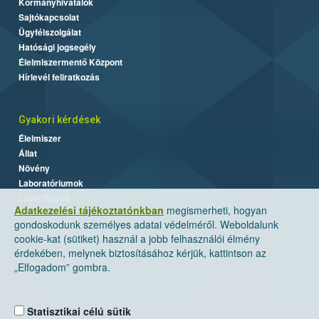
Kormányhivatalok
Sajtókapcsolat
Ügyfélszolgálat
Hatósági jogsegély
Élelmiszermentő Központ
Hírlevél feliratkozás
Gyakori kérdések
Élelmiszer
Állat
Növény
Laboratóriumok
Labor/Egyéb
Adatkezelési tájékoztatónkban
megismerheti, hogyan
gondoskodunk személyes adatai védelméről. Weboldalunk
cookie-kat (sütiket) használ a jobb felhasználói élmény
érdekében, melynek biztosításához kérjük, kattintson az
„Elfogadom” gombra.
Statisztikai célú sütik