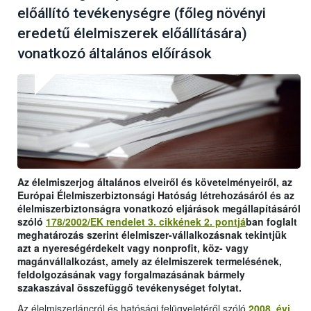
előállító tevékenységre (főleg növényi
eredetű élelmiszerek előállítására)
vonatkozó általános előírások
Az élelmiszerjog általános elveiről és követelményeiről, az
Európai Élelmiszerbiztonsági Hatóság létrehozásáról és az
élelmiszerbiztonságra vonatkozó eljárások megállapításáról
szóló
178/2002/EK rendelet 3. cikkének 2. pontjá
ban foglalt
meghatározás szerint élelmiszer-vállalkozásnak tekintjük
azt a nyereségérdekelt vagy nonprofit, köz- vagy
magánvállalkozást, amely az élelmiszerek termelésének,
feldolgozásának vagy forgalmazásának bármely
szakaszával összefüggő tevékenységet folytat.
Az élelmiszerláncról és hatósági felügyeletéről szóló
2008. évi