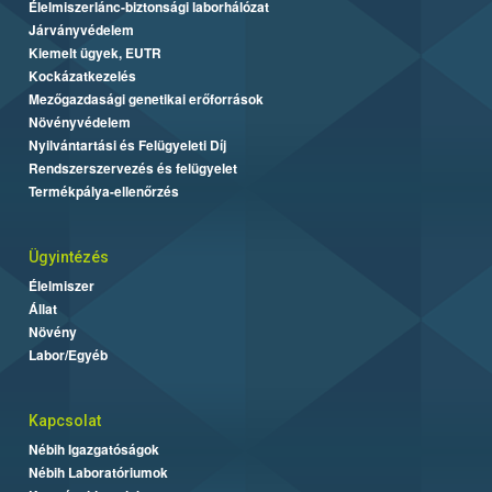
Élelmiszerlánc-biztonsági laborhálózat
Járványvédelem
Kiemelt ügyek, EUTR
Kockázatkezelés
Mezőgazdasági genetikai erőforrások
Növényvédelem
Nyilvántartási és Felügyeleti Díj
Rendszerszervezés és felügyelet
Termékpálya-ellenőrzés
Ügyintézés
Élelmiszer
Állat
Növény
Labor/Egyéb
Kapcsolat
Nébih Igazgatóságok
Nébih Laboratóriumok