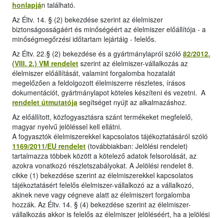
honlapjá
n található.
Az Éltv. 14. § (2) bekezdése szerint az élelmiszer
biztonságosságáért és minőségéért az élelmiszer előállítója - a
minőségmegőrzési időtartam lejártáig - felelős.
Az Éltv. 22.§ (2) bekezdése és a gyártmánylapról szóló
82/2012.
(VIII. 2.) VM rendelet
szerint az élelmiszer-vállalkozás az
élelmiszer előállítását, valamint forgalomba hozatalát
megelőzően a feldolgozott élelmiszerre részletes, írásos
dokumentációt, gyártmánylapot köteles készíteni és vezetni. A
rendelet útmutatója
segítséget nyújt az alkalmazáshoz.
Az előállított, közfogyasztásra szánt termékeket megfelelő,
magyar nyelvű jelöléssel kell ellátni.
A fogyasztók élelmiszerekkel kapcsolatos tájékoztatásáról szóló
1169/2011/EU rendelet
(továbbiakban: Jelölési rendelet)
tartalmazza többek között a kötelező adatok felsorolását, az
azokra vonatkozó részletszabályokat. A Jelölési rendelet 8.
cikke (1) bekezdése szerint az élelmiszerekkel kapcsolatos
tájékoztatásért felelős élelmiszer-vállalkozó az a vállalkozó,
akinek neve vagy cégneve alatt az élelmiszert forgalomba
hozzák. Az Éltv. 14. § (4) bekezdése szerint az élelmiszer-
vállalkozás akkor is felelős az élelmiszer jelöléséért, ha a jelölési