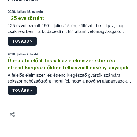
2026. július 15, szerda
125 éve történt
125 évvel ezelőtt 1901. július 15-én, költözött be – igaz, még
csak részben – a budapesti m. kir. állami vetőmagvizsgáló
állomás a Kis Rókus utca 15. szám alatti, Czigler Győző által
TOVÁBB >
tervezett új épületébe.
2026. július 7, kedd
Útmutató előállítóknak az élelmiszerekben és
étrend-kiegészítőkben felhasznált növényi anyagok,
növényi kivonatok élelmiszer-biztonsági
A felelős élelmiszer- és étrend-kiegészítő gyártók számára
sokszor nehézségként merül fel, hogy a növényi alapanyagok
kockázatértékeléséhez szükséges adatbázisokról
és kivonatok, melyek jelenleg uniós szinten nem szabályozottak,
TOVÁBB >
milyen tisztasági, minőségi és biztonsági paramétereknek
feleljenek meg. Mivel a termékért a gyártó a felelős, neki kell
minden adatot összevetve dönteni arról, hogy egy alapanyagot
végül felhasznál vagy nem a termékében. Ebben a döntési
folyamatban szeretnénk segítséget nyújtani a vállalkozásnak az
alábbi, adatbázisokat, útmutatókat, segédanyagokat tartalmazó
összefoglaló anyaggal.