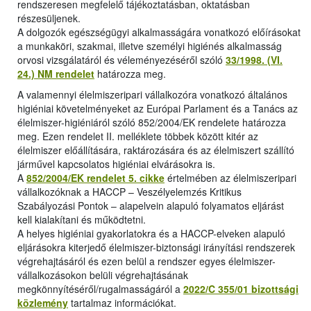
rendszeresen megfelelő tájékoztatásban, oktatásban
részesüljenek.
A dolgozók egészségügyi alkalmasságára vonatkozó előírásokat
a munkaköri, szakmai, illetve személyi higiénés alkalmasság
orvosi vizsgálatáról és véleményezéséről szóló
33/1998. (VI.
24.) NM rendelet
határozza meg.
A valamennyi élelmiszeripari vállalkozóra vonatkozó általános
higiéniai követelményeket az Európai Parlament és a Tanács az
élelmiszer-higiéniáról szóló 852/2004/EK rendelete határozza
meg. Ezen rendelet II. melléklete többek között kitér az
élelmiszer előállítására, raktározására és az élelmiszert szállító
járművel kapcsolatos higiéniai elvárásokra is.
A
852/2004/EK rendelet 5. cikke
értelmében az élelmiszeripari
vállalkozóknak a HACCP – Veszélyelemzés Kritikus
Szabályozási Pontok – alapelvein alapuló folyamatos eljárást
kell kialakítani és működtetni.
A helyes higiéniai gyakorlatokra és a HACCP-elveken alapuló
eljárásokra kiterjedő élelmiszer-biztonsági irányítási rendszerek
végrehajtásáról és ezen belül a rendszer egyes élelmiszer-
vállalkozásokon belüli végrehajtásának
megkönnyítéséről/rugalmasságáról a
2022/C 355/01 bizottsági
közlemény
tartalmaz információkat.