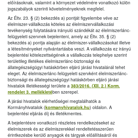
előírásoknak, valamint a környezet védelmére vonatkozó külön
jogszabályok szerinti követelményeknek megfelel.
Az Éltv. 23. § (2) bekezdés a) pontját figyelembe véve az
élelmiszer-vállalkozás köteles az élelmiszervállalkozási
tevékenység folytatására irányuló szándékát az élelmiszerlánc-
felügyeleti szervnek bejelenteni, amely az Éltv. 35. § (2)
bekezdés a) pontja alapján az élelmiszer-vállalkozásokat illetve
a létesítményeket nyilvántartásba veszi. A vállalkozás ez irányú
bejelentési kötelezettségének a vállalkozás telephelye szerint
területileg illetékes élelmiszerlánc-biztonsági és
állategészségügyi hatáskörben eljáró járási hivatalánál tehet
eleget. Az élelmiszerlánc-felügyeleti szervként élelmiszerlánc-
biztonsági és állategészségügyi hatáskörben eljáró járási
hivatalok illetékességi területe a
383/2016. (XII. 2.) Korm.
rendelet 3. mellékleté
ben szerepel.
A járási hivatalok elérhetőségei megtalálhatók a
Kormányhivatalok (
kormanyhivatalok.hu
) oldalon. A
bejelentési eljárás díj és illetékmentes.
A bejelentésre vonatkozó részletes rendelkezéseket az
élelmiszerek és az élelmiszerekkel rendeltetésszerűen
érintkezésbe kerülő anyagok és tárgyak előállításáról és