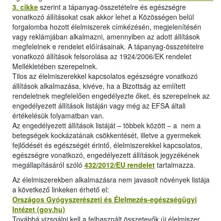
3. cikke
szerint a tápanyag-összetételre és egészségre
vonatkozó állításokat csak akkor lehet a Közösségen belül
forgalomba hozott élelmiszerek címkézésén, megjelenítésén
vagy reklámjában alkalmazni, amennyiben az adott állítások
megfelelnek e rendelet előírásainak. A tápanyag-összetételre
vonatkozó állítások felsorolása az 1924/2006/EK rendelet
Mellékletében szerepelnek.
Tilos az élelmiszerekkel kapcsolatos egészségre vonatkozó
állítások alkalmazása, kivéve, ha a Bizottság az említett
rendeletnek megfelelően engedélyezte őket, és szerepelnek az
engedélyezett állítások listáján vagy még az EFSA általi
értékelésük folyamatban van.
Az engedélyezett állítások listáját – többek között – a nem a
betegségek kockázatának csökkentését, illetve a gyermekek
fejlődését és egészségét érintő, élelmiszerekkel kapcsolatos,
egészségre vonatkozó, engedélyezett állítások jegyzékének
megállapításáról szóló
432/2012/EU rendelet
tartalmazza.
Az élelmiszerekben alkalmazásra nem javasolt növények listája
a következő linkeken érhető el:
Országos Gyógyszerészeti és Élelmezés-egészségügyi
Intézet (gov.hu)
Továbbá vizsgálni kell a felhasznált összetevők új élelmiszer