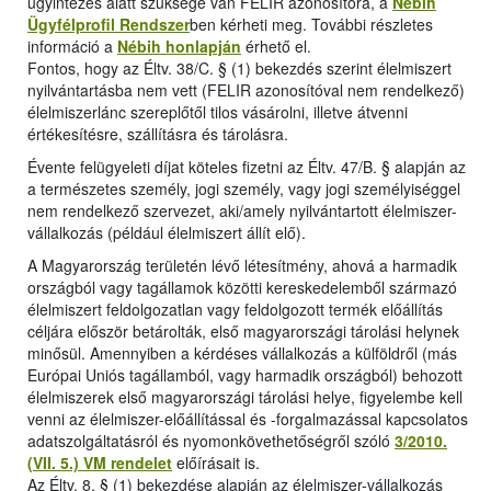
ügyintézés alatt szüksége van FELIR azonosítóra, a
Nébih
Ügyfélprofil Rendszer
ben kérheti meg. További részletes
információ a
Nébih honlapján
érhető el.
Fontos, hogy az Éltv. 38/C. § (1) bekezdés szerint élelmiszert
nyilvántartásba nem vett (FELIR azonosítóval nem rendelkező)
élelmiszerlánc szereplőtől tilos vásárolni, illetve átvenni
értékesítésre, szállításra és tárolásra.
Évente felügyeleti díjat köteles fizetni az Éltv. 47/B. § alapján az
a természetes személy, jogi személy, vagy jogi személyiséggel
nem rendelkező szervezet, aki/amely nyilvántartott élelmiszer-
vállalkozás (például élelmiszert állít elő).
A Magyarország területén lévő létesítmény, ahová a harmadik
országból vagy tagállamok közötti kereskedelemből származó
élelmiszert feldolgozatlan vagy feldolgozott termék előállítás
céljára először betárolták, első magyarországi tárolási helynek
minősül. Amennyiben a kérdéses vállalkozás a külföldről (más
Európai Uniós tagállamból, vagy harmadik országból) behozott
élelmiszerek első magyarországi tárolási helye, figyelembe kell
venni az élelmiszer-előállítással és -forgalmazással kapcsolatos
adatszolgáltatásról és nyomonkövethetőségről szóló
3/2010.
(VII. 5.) VM rendelet
előírásait is.
Az Éltv. 8. § (1) bekezdése alapján az élelmiszer-vállalkozás