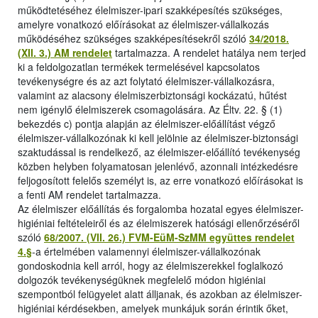
működtetéséhez élelmiszer-ipari szakképesítés szükséges,
amelyre vonatkozó előírásokat az élelmiszer-vállalkozás
működéséhez szükséges szakképesítésekről szóló
34/2018.
(XII. 3.) AM rendelet
tartalmazza. A rendelet hatálya nem terjed
ki a feldolgozatlan termékek termelésével kapcsolatos
tevékenységre és az azt folytató élelmiszer-vállalkozásra,
valamint az alacsony élelmiszerbiztonsági kockázatú, hűtést
nem igénylő élelmiszerek csomagolására. Az Éltv. 22. § (1)
bekezdés c) pontja alapján az élelmiszer-előállítást végző
élelmiszer-vállalkozónak ki kell jelölnie az élelmiszer-biztonsági
szaktudással is rendelkező, az élelmiszer-előállító tevékenység
közben helyben folyamatosan jelenlévő, azonnali intézkedésre
feljogosított felelős személyt is, az erre vonatkozó előírásokat is
a fenti AM rendelet tartalmazza.
Az élelmiszer előállítás és forgalomba hozatal egyes élelmiszer-
higiéniai feltételeiről és az élelmiszerek hatósági ellenőrzéséről
szóló
68/2007. (VII. 26.) FVM-EüM-SzMM együttes rendelet
4.§
-a értelmében valamennyi élelmiszer-vállalkozónak
gondoskodnia kell arról, hogy az élelmiszerekkel foglalkozó
dolgozók tevékenységüknek megfelelő módon higiéniai
szempontból felügyelet alatt álljanak, és azokban az élelmiszer-
higiéniai kérdésekben, amelyek munkájuk során érintik őket,