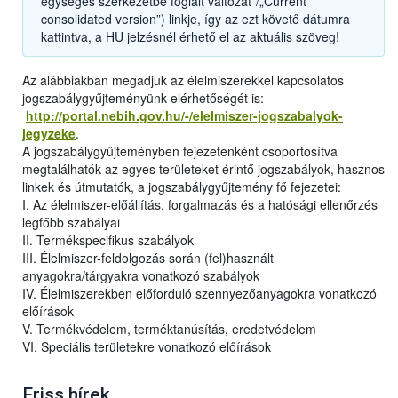
egységes szerkezetbe foglalt változat”/„Current
consolidated version”) linkje, így az ezt követő dátumra
kattintva, a HU jelzésnél érhető el az aktuális szöveg!
Az alábbiakban megadjuk az élelmiszerekkel kapcsolatos
jogszabálygyűjteményünk elérhetőségét is:
http://portal.nebih.gov.hu/-/elelmiszer-jogszabalyok-
jegyzeke
.
A jogszabálygyűjteményben fejezetenként csoportosítva
megtalálhatók az egyes területeket érintő jogszabályok, hasznos
linkek és útmutatók, a jogszabálygyűjtemény fő fejezetei:
I. Az élelmiszer-előállítás, forgalmazás és a hatósági ellenőrzés
legfőbb szabályai
II. Termékspecifikus szabályok
III. Élelmiszer-feldolgozás során (fel)használt
anyagokra/tárgyakra vonatkozó szabályok
IV. Élelmiszerekben előforduló szennyezőanyagokra vonatkozó
előírások
V. Termékvédelem, terméktanúsítás, eredetvédelem
VI. Speciális területekre vonatkozó előírások
Friss hírek