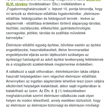
XLVI. törvény
(továbbiakban: Éltv.) mellékletében a
„Fogalommeghatározások” c. fejezet 15. pontja kimondja, hogy
mi tartozik az élelmiszer-előállítás fogalomkörébe: „élelmiszer-
előállítás: feldolgozatlan és feldolgozott termék - kivéve az
alaptermék - előállítása érdekében történő alapanyag-tárolási,
tisztítási, osztályozási, előkészítési, gyártástechnológiai,
csomagolási, jelölési, tárolási és szállítási műveletek
bármelyike.”
Élelmiszer-előállító egység építése, bővítése esetén az építési
engedélyezési, használatbavételi, illetve fennmaradási
engedélyezési eljárás során tájékozódni szükséges az
építésügyi hatóságnál az adott építési tevékenység feltételeinek
és a vizsgálandó szakkérdések megismerése érdekében.
A vállalkozó a saját otthonában, életvitelszerűen lakás céljára
használt helyiségekben nem végezhet élelmiszer előállítást.
Amennyiben az ingatlan alapterülete lehetővé teszi üzem céljára
elkülönített helyiségek kialakítását, akkor saját ingatlanában is
kialakítható az üzem. Az Éltv. 8. § (1) bekezdésében
meghatározottak szerint élelmiszer-vállalkozás csak olyan
helyen és módon létesíthető, amely esetében biztosított, hogy
az élelmiszer az élelmiszer-biztonsági és élelmiszer-minőségi