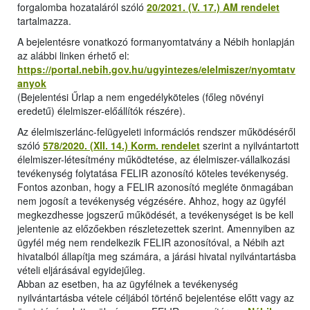
forgalomba hozataláról szóló
20/2021. (V. 17.) AM rendelet
tartalmazza.
A bejelentésre vonatkozó formanyomtatvány a Nébih honlapján
az alábbi linken érhető el:
https://portal.nebih.gov.hu/ugyintezes/elelmiszer/nyomtatv
anyok
(Bejelentési Űrlap a nem engedélyköteles (főleg növényi
eredetű) élelmiszer-előállítók részére).
Az élelmiszerlánc-felügyeleti információs rendszer működéséről
szóló
578/2020. (XII. 14.) Korm. rendelet
szerint a nyilvántartott
élelmiszer-létesítmény működtetése, az élelmiszer-vállalkozási
tevékenység folytatása FELIR azonosító köteles tevékenység.
Fontos azonban, hogy a FELIR azonosító megléte önmagában
nem jogosít a tevékenység végzésére. Ahhoz, hogy az ügyfél
megkezdhesse jogszerű működését, a tevékenységet is be kell
jelentenie az előzőekben részletezettek szerint. Amennyiben az
ügyfél még nem rendelkezik FELIR azonosítóval, a Nébih azt
hivatalból állapítja meg számára, a járási hivatal nyilvántartásba
vételi eljárásával egyidejűleg.
Abban az esetben, ha az ügyfélnek a tevékenység
nyilvántartásba vétele céljából történő bejelentése előtt vagy az