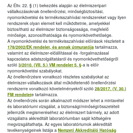
Az Éltv. 22. § (1) bekezdés alapján az élelmiszeripari
vállalkozásoknak önellenőrzési, minőségbiztosítási,
nyomonkövetési és termékvisszahívási rendszereket vagy ilyen
rendszerek olyan elemeit kell működtetnie, amelyekkel
biztosítható az élelmiszer biztonságossága, megfelelő
minősége, azonosíthatósága és nyomonkövethetősége.
A nyomonkövetési és termékvisszahívási előírások részleteit a
178/2002/EK rendelet, és annak útmutatója
tartalmazza,
valamint az élelmiszer-előállítással és -forgalmazással
kapcsolatos adatszolgáltatásról és nyomonkövethetőségről
szóló
3/2010. (VII. 5.) VM rendelet 5. §
-a is előír
nyomonkövetési szabályokat.
Az önellenőrzésre vonatkozó részletes szabályokat az
élelmiszer-vállalkozások által működtetendő önellenőrzési
rendszerre vonatkozó követelményekről szóló
28/2017. (V. 30.)
FM rendelet
e tartalmazza.
Az önellenőrzés során alkalmazott módszer lehet a mintavétel
és laboratóriumi vizsgálat, a biztonsági/minőségi/összetételi
jellemzők megismeréséhez az élelmiszert bármely, az adott
vizsgálatra akkreditált laboratóriumban saját költségére
megvizsgáltathatja. Az egyes laboratóriumok akkreditált
tevékenységeinek listája a
Nemzeti Akkreditáló Hatóság