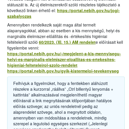
státuszát is. Az új élelmiszerekről szóló részletes tájékoztató a
következő linken érhető el:
https://portal.nebih.gov.hu/jogi-
szabalyozas
Amennyiben rendelkezik saját maga által termelt
alapanyagokkal, abban az esetben a kis mennyiségű, helyi és
marginális élelmiszer-előállítás és -értékesítés higiéniai
feltételeiről szóló
60/2023. (XI. 15.) AM rendelet
e előírásait kell
figyelembe venni:
https://portal.nebih.gov.hu/-/megjelent-a-kis-mennyisegu-
helyi-es-marginalis-elelmiszer-eloallitas-es-ertekesites-
higieniai-felteteleirol-szolo-rendelet
https://portal.nebih.gov.hu/gyik-kistermeloi-tevekenyseg
Felhívjuk a figyelmüket, hogy a fentiekben aláhúzott
részekre a kurzorral „ráállva” „Ctrl billentyű lenyomás +
kattintás” alkalmazásával megjeleníthető magyar
előírásnál a link megnyitásának időpontjában hatályos
előírás szövege; az uniós rendeletnél pedig az
alaprendelet szövege, ahol a megnyitott oldalon,
amennyiben van módosítása a rendeletnek, mindig
szerepel a legutolsó egységes szerkezet („Jelenlegi