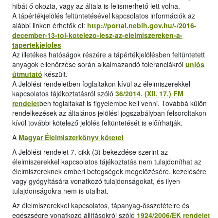
hibát ő okozta, vagy az általa is felismerhető lett volna.
A tápértékjelölés feltüntetésével kapcsolatos információk az
alábbi linken érhetők el:
http://portal.nebih.gov.hu/-/2016-
december-13-tol-kotelezo-lesz-az-elelmiszereken-a-
tapertekjeloles
Az illetékes hatóságok részére a tápértékjelölésben feltüntetett
anyagok ellenőrzése során alkalmazandó toleranciákról
uniós
útmutató
készült.
A Jelölési rendeletben foglaltakon kívül az élelmiszerekkel
kapcsolatos tájékoztatásról szóló
36/2014. (XII. 17.) FM
rendelet
ben foglaltakat is figyelembe kell venni. Továbbá külön
rendelkezések az általános jelölési jogszabályban felsoroltakon
kívül további kötelező jelölés feltüntetését is előírhatják.
A
Magyar Élelmiszerkönyv kötetei
A Jelölési rendelet 7. cikk (3) bekezdése szerint az
élelmiszerekkel kapcsolatos tájékoztatás nem tulajdoníthat az
élelmiszereknek emberi betegségek megelőzésére, kezelésére
vagy gyógyítására vonatkozó tulajdonságokat, és ilyen
tulajdonságokra nem is utalhat.
Az élelmiszerekkel kapcsolatos, tápanyag-összetételre és
egészségre vonatkozó állításokról szóló
1924/2006/EK rendelet