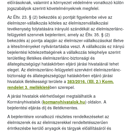
előírásoknak, valamint a környezet védelmére vonatkozó külön
jogszabályok szerinti követelményeknek megfelel.
Az Éltv. 23. § (2) bekezdés a) pontját figyelembe véve az
élelmiszer-vállalkozás köteles az élelmiszervállalkozási
tevékenység folytatására irányuló szándékát az élelmiszerlánc-
felügyeleti szervnek bejelenteni, amely az Éltv. 35. § (2)
bekezdés a) pontja alapján az élelmiszer-vállalkozásokat illetve
a létesítményeket nyilvántartásba veszi. A vállalkozás ez irányú
bejelentési kötelezettségének a vállalkozás telephelye szerint
területileg illetékes élelmiszerlánc-biztonsági és
állategészségügyi hatáskörben eljáró járási hivatalánál tehet
eleget. Az élelmiszerlánc-felügyeleti szervként élelmiszerlánc-
biztonsági és állategészségügyi hatáskörben eljáró járási
hivatalok illetékességi területe a
383/2016. (XII. 2.) Korm.
rendelet 3. mellékleté
ben szerepel.
A járási hivatalok elérhetőségei megtalálhatók a
Kormányhivatalok (
kormanyhivatalok.hu
) oldalon. A
bejelentési eljárás díj és illetékmentes.
A bejelentésre vonatkozó részletes rendelkezéseket az
élelmiszerek és az élelmiszerekkel rendeltetésszerűen
érintkezésbe kerülő anyagok és tárgyak előállításáról és