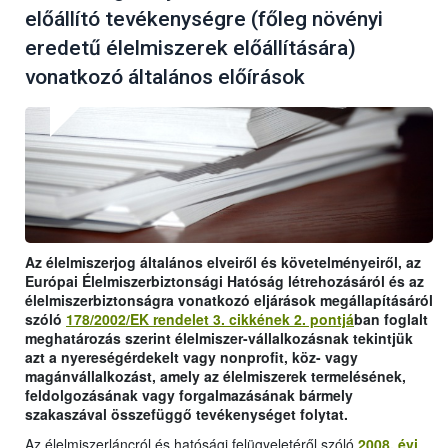
előállító tevékenységre (főleg növényi
eredetű élelmiszerek előállítására)
vonatkozó általános előírások
Az élelmiszerjog általános elveiről és követelményeiről, az
Európai Élelmiszerbiztonsági Hatóság létrehozásáról és az
élelmiszerbiztonságra vonatkozó eljárások megállapításáról
szóló
178/2002/EK rendelet 3. cikkének 2. pontjá
ban foglalt
meghatározás szerint élelmiszer-vállalkozásnak tekintjük
azt a nyereségérdekelt vagy nonprofit, köz- vagy
magánvállalkozást, amely az élelmiszerek termelésének,
feldolgozásának vagy forgalmazásának bármely
szakaszával összefüggő tevékenységet folytat.
Az élelmiszerláncról és hatósági felügyeletéről szóló
2008. évi