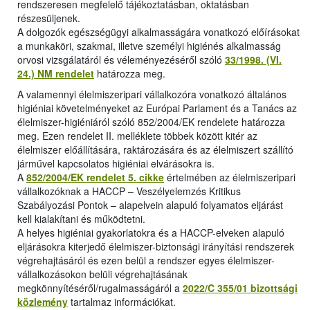
rendszeresen megfelelő tájékoztatásban, oktatásban
részesüljenek.
A dolgozók egészségügyi alkalmasságára vonatkozó előírásokat
a munkaköri, szakmai, illetve személyi higiénés alkalmasság
orvosi vizsgálatáról és véleményezéséről szóló
33/1998. (VI.
24.) NM rendelet
határozza meg.
A valamennyi élelmiszeripari vállalkozóra vonatkozó általános
higiéniai követelményeket az Európai Parlament és a Tanács az
élelmiszer-higiéniáról szóló 852/2004/EK rendelete határozza
meg. Ezen rendelet II. melléklete többek között kitér az
élelmiszer előállítására, raktározására és az élelmiszert szállító
járművel kapcsolatos higiéniai elvárásokra is.
A
852/2004/EK rendelet 5. cikke
értelmében az élelmiszeripari
vállalkozóknak a HACCP – Veszélyelemzés Kritikus
Szabályozási Pontok – alapelvein alapuló folyamatos eljárást
kell kialakítani és működtetni.
A helyes higiéniai gyakorlatokra és a HACCP-elveken alapuló
eljárásokra kiterjedő élelmiszer-biztonsági irányítási rendszerek
végrehajtásáról és ezen belül a rendszer egyes élelmiszer-
vállalkozásokon belüli végrehajtásának
megkönnyítéséről/rugalmasságáról a
2022/C 355/01 bizottsági
közlemény
tartalmaz információkat.