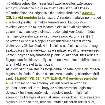
működtetéséhez élelmiszer-ipari szakképesítés szükséges,
amelyre vonatkozó előírásokat az élelmiszer-vállalkozás
működéséhez szükséges szakképesítésekről szóló
34/2018.
(XII. 3.) AM rendelet
tartalmazza. A rendelet hatálya nem terjed
ki a feldolgozatlan termékek termelésével kapcsolatos
tevékenységre és az azt folytató élelmiszer-vállalkozásra,
valamint az alacsony élelmiszerbiztonsági kockázatú, hűtést
nem igénylő élelmiszerek csomagolására. Az Éltv. 22. § (1)
bekezdés c) pontja alapján az élelmiszer-előállítást végző
élelmiszer-vállalkozónak ki kell jelölnie az élelmiszer-biztonsági
szaktudással is rendelkező, az élelmiszer-előállító tevékenység
közben helyben folyamatosan jelenlévő, azonnali intézkedésre
feljogosított felelős személyt is, az erre vonatkozó előírásokat is
a fenti AM rendelet tartalmazza.
Az élelmiszer előállítás és forgalomba hozatal egyes élelmiszer-
higiéniai feltételeiről és az élelmiszerek hatósági ellenőrzéséről
szóló
68/2007. (VII. 26.) FVM-EüM-SzMM együttes rendelet
4.§
-a értelmében valamennyi élelmiszer-vállalkozónak
gondoskodnia kell arról, hogy az élelmiszerekkel foglalkozó
dolgozók tevékenységüknek megfelelő módon higiéniai
szempontból felügyelet alatt álljanak, és azokban az élelmiszer-
higiéniai kérdésekben, amelyek munkájuk során érintik őket,