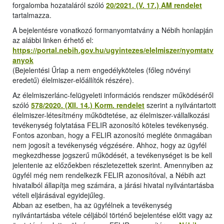
forgalomba hozataláról szóló
20/2021. (V. 17.) AM rendelet
tartalmazza.
A bejelentésre vonatkozó formanyomtatvány a Nébih honlapján
az alábbi linken érhető el:
https://portal.nebih.gov.hu/ugyintezes/elelmiszer/nyomtatv
anyok
(Bejelentési Űrlap a nem engedélyköteles (főleg növényi
eredetű) élelmiszer-előállítók részére).
Az élelmiszerlánc-felügyeleti információs rendszer működéséről
szóló
578/2020. (XII. 14.) Korm. rendelet
szerint a nyilvántartott
élelmiszer-létesítmény működtetése, az élelmiszer-vállalkozási
tevékenység folytatása FELIR azonosító köteles tevékenység.
Fontos azonban, hogy a FELIR azonosító megléte önmagában
nem jogosít a tevékenység végzésére. Ahhoz, hogy az ügyfél
megkezdhesse jogszerű működését, a tevékenységet is be kell
jelentenie az előzőekben részletezettek szerint. Amennyiben az
ügyfél még nem rendelkezik FELIR azonosítóval, a Nébih azt
hivatalból állapítja meg számára, a járási hivatal nyilvántartásba
vételi eljárásával egyidejűleg.
Abban az esetben, ha az ügyfélnek a tevékenység
nyilvántartásba vétele céljából történő bejelentése előtt vagy az