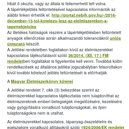
hibát ő okozta, vagy az általa is felismerhető lett volna.
A tápértékjelölés feltüntetésével kapcsolatos információk az
alábbi linken érhetők el:
http://portal.nebih.gov.hu/-/2016-
december-13-tol-kotelezo-lesz-az-elelmiszereken-a-
tapertekjeloles
Az illetékes hatóságok részére a tápértékjelölésben feltüntetett
anyagok ellenőrzése során alkalmazandó toleranciákról
uniós
útmutató
készült.
A Jelölési rendeletben foglaltakon kívül az élelmiszerekkel
kapcsolatos tájékoztatásról szóló
36/2014. (XII. 17.) FM
rendelet
ben foglaltakat is figyelembe kell venni. Továbbá külön
rendelkezések az általános jelölési jogszabályban felsoroltakon
kívül további kötelező jelölés feltüntetését is előírhatják.
A
Magyar Élelmiszerkönyv kötetei
A Jelölési rendelet 7. cikk (3) bekezdése szerint az
élelmiszerekkel kapcsolatos tájékoztatás nem tulajdoníthat az
élelmiszereknek emberi betegségek megelőzésére, kezelésére
vagy gyógyítására vonatkozó tulajdonságokat, és ilyen
tulajdonságokra nem is utalhat.
Az élelmiszerekkel kapcsolatos, tápanyag-összetételre és
egészségre vonatkozó állításokról szóló
1924/2006/EK rendelet