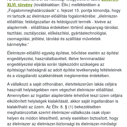
XLVI. törvény
(továbbiakban: Éltv.) mellékletében a
„Fogalommeghatározások” c. fejezet 15. pontja kimondja, hogy
mi tartozik az élelmiszer-előállítás fogalomkörébe: „élelmiszer-
előállítás: feldolgozatlan és feldolgozott termék - kivéve az
alaptermék - előállítása érdekében történő alapanyag-tárolási,
tisztítási, osztályozási, előkészítési, gyártástechnológiai,
csomagolási, jelölési, tárolási és szállítási műveletek
bármelyike.”
Élelmiszer-előállító egység építése, bővítése esetén az építési
engedélyezési, használatbavételi, illetve fennmaradási
engedélyezési eljárás során tájékozódni szükséges az
építésügyi hatóságnál az adott építési tevékenység feltételeinek
és a vizsgálandó szakkérdések megismerése érdekében.
A vállalkozó a saját otthonában, életvitelszerűen lakás céljára
használt helyiségekben nem végezhet élelmiszer előállítást.
Amennyiben az ingatlan alapterülete lehetővé teszi üzem céljára
elkülönített helyiségek kialakítását, akkor saját ingatlanában is
kialakítható az üzem. Az Éltv. 8. § (1) bekezdésében
meghatározottak szerint élelmiszer-vállalkozás csak olyan
helyen és módon létesíthető, amely esetében biztosított, hogy
az élelmiszer az élelmiszer-biztonsági és élelmiszer-minőségi