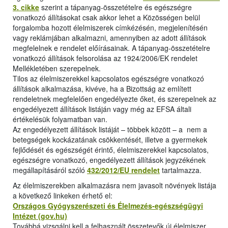
3. cikke
szerint a tápanyag-összetételre és egészségre
vonatkozó állításokat csak akkor lehet a Közösségen belül
forgalomba hozott élelmiszerek címkézésén, megjelenítésén
vagy reklámjában alkalmazni, amennyiben az adott állítások
megfelelnek e rendelet előírásainak. A tápanyag-összetételre
vonatkozó állítások felsorolása az 1924/2006/EK rendelet
Mellékletében szerepelnek.
Tilos az élelmiszerekkel kapcsolatos egészségre vonatkozó
állítások alkalmazása, kivéve, ha a Bizottság az említett
rendeletnek megfelelően engedélyezte őket, és szerepelnek az
engedélyezett állítások listáján vagy még az EFSA általi
értékelésük folyamatban van.
Az engedélyezett állítások listáját – többek között – a nem a
betegségek kockázatának csökkentését, illetve a gyermekek
fejlődését és egészségét érintő, élelmiszerekkel kapcsolatos,
egészségre vonatkozó, engedélyezett állítások jegyzékének
megállapításáról szóló
432/2012/EU rendelet
tartalmazza.
Az élelmiszerekben alkalmazásra nem javasolt növények listája
a következő linkeken érhető el:
Országos Gyógyszerészeti és Élelmezés-egészségügyi
Intézet (gov.hu)
Továbbá vizsgálni kell a felhasznált összetevők új élelmiszer