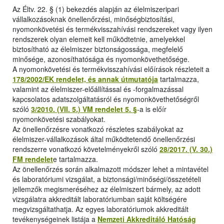
Az Éltv. 22. § (1) bekezdés alapján az élelmiszeripari
vállalkozásoknak önellenőrzési, minőségbiztosítási,
nyomonkövetési és termékvisszahívási rendszereket vagy ilyen
rendszerek olyan elemeit kell működtetnie, amelyekkel
biztosítható az élelmiszer biztonságossága, megfelelő
minősége, azonosíthatósága és nyomonkövethetősége.
A nyomonkövetési és termékvisszahívási előírások részleteit a
178/2002/EK rendelet, és annak útmutatója
tartalmazza,
valamint az élelmiszer-előállítással és -forgalmazással
kapcsolatos adatszolgáltatásról és nyomonkövethetőségről
szóló
3/2010. (VII. 5.) VM rendelet 5. §
-a is előír
nyomonkövetési szabályokat.
Az önellenőrzésre vonatkozó részletes szabályokat az
élelmiszer-vállalkozások által működtetendő önellenőrzési
rendszerre vonatkozó követelményekről szóló
28/2017. (V. 30.)
FM rendelet
e tartalmazza.
Az önellenőrzés során alkalmazott módszer lehet a mintavétel
és laboratóriumi vizsgálat, a biztonsági/minőségi/összetételi
jellemzők megismeréséhez az élelmiszert bármely, az adott
vizsgálatra akkreditált laboratóriumban saját költségére
megvizsgáltathatja. Az egyes laboratóriumok akkreditált
tevékenységeinek listája a
Nemzeti Akkreditáló Hatóság