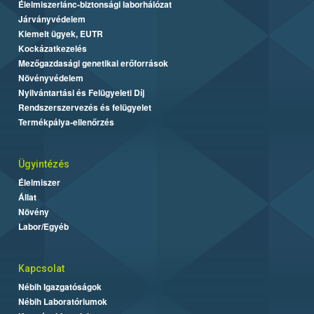
Élelmiszerlánc-biztonsági laborhálózat
Járványvédelem
Kiemelt ügyek, EUTR
Kockázatkezelés
Mezőgazdasági genetikai erőforrások
Növényvédelem
Nyilvántartási és Felügyeleti Díj
Rendszerszervezés és felügyelet
Termékpálya-ellenőrzés
Ügyintézés
Élelmiszer
Állat
Növény
Labor/Egyéb
Kapcsolat
Nébih Igazgatóságok
Nébih Laboratóriumok