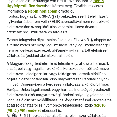
ügyintézés alatt szüksége van FELIR azonosítóra, a
Nébih
Ügyfélprofil Rendszer
ben kérheti meg. További részletes
információ a
Nébih honlapján
érhető el.
Fontos, hogy az Éltv. 38/C. § (1) bekezdés szerint élelmiszert
nyilvántartásba nem vett (FELIR azonosítóval nem rendelkező)
élelmiszerlánc szereplőtől tilos vásárolni, illetve átvenni
értékesítésre, szállításra és tárolásra.
Évente felügyeleti díjat köteles fizetni az Éltv. 47/B. § alapján az
a természetes személy, jogi személy, vagy jogi személyiséggel
nem rendelkező szervezet, aki/amely nyilvántartott élelmiszer-
vállalkozás (például élelmiszert állít elő).
A Magyarország területén lévő létesítmény, ahová a harmadik
országból vagy tagállamok közötti kereskedelemből származó
élelmiszert feldolgozatlan vagy feldolgozott termék előállítás
céljára először betárolták, első magyarországi tárolási helynek
minősül. Amennyiben a kérdéses vállalkozás a külföldről (más
Európai Uniós tagállamból, vagy harmadik országból) behozott
élelmiszerek első magyarországi tárolási helye, figyelembe kell
venni az élelmiszer-előállítással és -forgalmazással kapcsolatos
adatszolgáltatásról és nyomonkövethetőségről szóló
3/2010.
(VII. 5.) VM rendelet
előírásait is.
Az Éltv. 8. § (1) bekezdése alapján az élelmiszer-vállalkozás