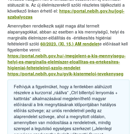
státuszát is. Az új élelmiszerekről szóló részletes tájékoztató a
következő linken érhető el:
https://portal.nebih.gov.hu/jogi-
szabalyozas
Amennyiben rendelkezik saját maga által termelt
alapanyagokkal, abban az esetben a kis mennyiségű, helyi és
marginális élelmiszer-előállítás és -értékesítés higiéniai
feltételeiről szóló
60/2023. (XI. 15.) AM rendelet
e előírásait kell
figyelembe venni:
https://portal.nebih.gov.hu/-/megjelent-a-kis-mennyisegu-
helyi-es-marginalis-elelmiszer-eloallitas-es-ertekesites-
higieniai-felteteleirol-szolo-rendelet
https://portal.nebih.gov.hu/gyik-kistermeloi-tevekenyseg
Felhívjuk a figyelmüket, hogy a fentiekben aláhúzott
részekre a kurzorral „ráállva” „Ctrl billentyű lenyomás +
kattintás” alkalmazásával megjeleníthető magyar
előírásnál a link megnyitásának időpontjában hatályos
előírás szövege; az uniós rendeletnél pedig az
alaprendelet szövege, ahol a megnyitott oldalon,
amennyiben van módosítása a rendeletnek, mindig
szerepel a legutolsó egységes szerkezet („Jelenlegi