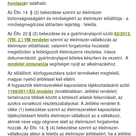
honlapjá
n található.
Az Éltv. 14. § (2) bekezdése szerint az élelmiszer
biztonságosságáért és minőségéért az élelmiszer előállítója - a
minőségmegőrzési időtartam lejártáig - felelős.
Az Éltv. 22.§ (2) bekezdése és a gyártmánylapról szóló
82/2012.
(VIII. 2.) VM rendelet
szerint az élelmiszer-vállalkozás az
élelmiszer előállítását, valamint forgalomba hozatalát
megelőzően a feldolgozott élelmiszerre részletes, írásos
dokumentációt, gyártmánylapot köteles készíteni és vezetni. A
rendelet útmutatója
segítséget nyújt az alkalmazáshoz.
Az előállított, közfogyasztásra szánt termékeket megfelelő,
magyar nyelvű jelöléssel kell ellátni.
A fogyasztók élelmiszerekkel kapcsolatos tájékoztatásáról szóló
1169/2011/EU rendelet
(továbbiakban: Jelölési rendelet)
tartalmazza többek között a kötelező adatok felsorolását, az
azokra vonatkozó részletszabályokat. A Jelölési rendelet 8.
cikke (1) bekezdése szerint az élelmiszerekkel kapcsolatos
tájékoztatásért felelős élelmiszer-vállalkozó az a vállalkozó,
akinek neve vagy cégneve alatt az élelmiszert forgalomba
hozzák. Az Éltv. 14. § (4) bekezdése szerint az élelmiszer-
vállalkozás akkor is felelős az élelmiszer jelöléséért, ha a jelölési