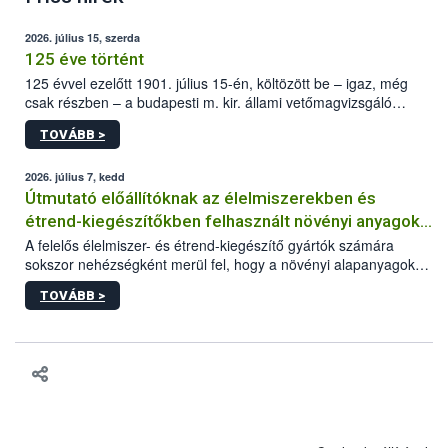
2026. július 15, szerda
125 éve történt
125 évvel ezelőtt 1901. július 15-én, költözött be – igaz, még
csak részben – a budapesti m. kir. állami vetőmagvizsgáló
állomás a Kis Rókus utca 15. szám alatti, Czigler Győző által
TOVÁBB >
tervezett új épületébe.
2026. július 7, kedd
Útmutató előállítóknak az élelmiszerekben és
étrend-kiegészítőkben felhasznált növényi anyagok,
növényi kivonatok élelmiszer-biztonsági
A felelős élelmiszer- és étrend-kiegészítő gyártók számára
sokszor nehézségként merül fel, hogy a növényi alapanyagok
kockázatértékeléséhez szükséges adatbázisokról
és kivonatok, melyek jelenleg uniós szinten nem szabályozottak,
TOVÁBB >
milyen tisztasági, minőségi és biztonsági paramétereknek
feleljenek meg. Mivel a termékért a gyártó a felelős, neki kell
minden adatot összevetve dönteni arról, hogy egy alapanyagot
végül felhasznál vagy nem a termékében. Ebben a döntési
folyamatban szeretnénk segítséget nyújtani a vállalkozásnak az
alábbi, adatbázisokat, útmutatókat, segédanyagokat tartalmazó
összefoglaló anyaggal.