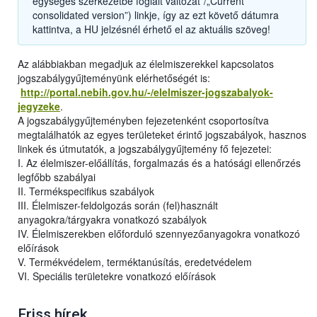
egységes szerkezetbe foglalt változat”/„Current
consolidated version”) linkje, így az ezt követő dátumra
kattintva, a HU jelzésnél érhető el az aktuális szöveg!
Az alábbiakban megadjuk az élelmiszerekkel kapcsolatos
jogszabálygyűjteményünk elérhetőségét is:
http://portal.nebih.gov.hu/-/elelmiszer-jogszabalyok-
jegyzeke
.
A jogszabálygyűjteményben fejezetenként csoportosítva
megtalálhatók az egyes területeket érintő jogszabályok, hasznos
linkek és útmutatók, a jogszabálygyűjtemény fő fejezetei:
I. Az élelmiszer-előállítás, forgalmazás és a hatósági ellenőrzés
legfőbb szabályai
II. Termékspecifikus szabályok
III. Élelmiszer-feldolgozás során (fel)használt
anyagokra/tárgyakra vonatkozó szabályok
IV. Élelmiszerekben előforduló szennyezőanyagokra vonatkozó
előírások
V. Termékvédelem, terméktanúsítás, eredetvédelem
VI. Speciális területekre vonatkozó előírások
Friss hírek