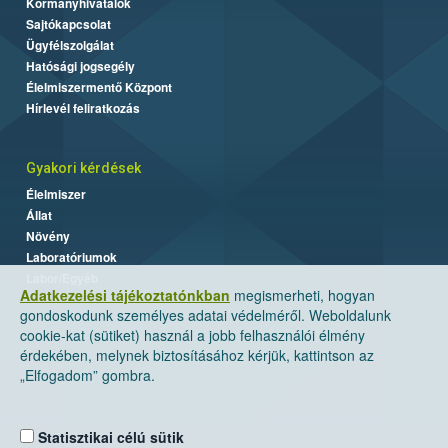
Kormányhivatalok
Sajtókapcsolat
Ügyfélszolgálat
Hatósági jogsegély
Élelmiszermentő Központ
Hírlevél feliratkozás
Gyakori kérdések
Élelmiszer
Állat
Növény
Laboratóriumok
Labor/Egyéb
Adatkezelési tájékoztatónkban
megismerheti, hogyan
gondoskodunk személyes adatai védelméről. Weboldalunk
cookie-kat (sütiket) használ a jobb felhasználói élmény
érdekében, melynek biztosításához kérjük, kattintson az
„Elfogadom” gombra.
Statisztikai célú sütik