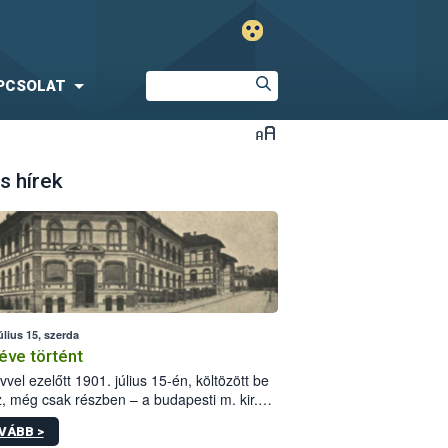
PCSOLAT
s hírek
úlius 15, szerda
éve történt
vvel ezelőtt 1901. július 15-én, költözött be
z, még csak részben – a budapesti m. kir.
i vetőmagvizsgáló állomás a Kis Rókus utca
VÁBB >
ám alatti, Czigler Győző által tervezett új