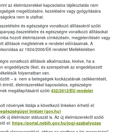
erint az élelmiszerekkel kapcsolatos tájékoztatás nem
etegségek megelőzésére, kezelésére vagy gyógyítására
nságokra nem is utalhat.
szetételre és egészségre vonatkozó állításokról szóló
tápanyag-összetételre és egészségre vonatkozó állításokat
lomba hozott élelmiszerek címkézésén, megjelenítésén vagy
 állítások megfelelnek e rendelet előírásainak. A
felsorolása az 1924/2006/EK rendelet Mellékletében
égre vonatkozó állítások alkalmazása, kivéve, ha a
ően engedélyezte őket, és szerepelnek az engedélyezett
értékelésük folyamatban van.
ek között – a nem a betegségek kockázatának csökkentését,
t érintő, élelmiszerekkel kapcsolatos, egészségre
ének megállapításáról szóló
432/2012/EU rendelet
t növények listája a következő linkeken érhető el:
egészségügyi Intézet (gov.hu)
ők új élelmiszer státuszát is. Az új élelmiszerekről szóló
ető el:
https://portal.nebih.gov.hu/jogi-szabalyozas
ermelt alapanyagokkal, abban az esetben a kis mennyiségű,