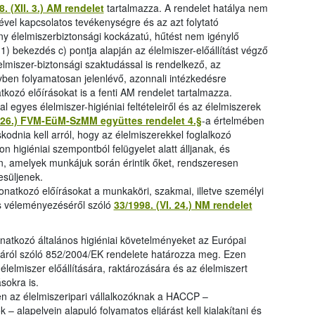
. (XII. 3.) AM rendelet
tartalmazza. A rendelet hatálya nem
sével kapcsolatos tevékenységre és az azt folytató
ony élelmiszerbiztonsági kockázatú, hűtést nem igénylő
1) bekezdés c) pontja alapján az élelmiszer-előállítást végző
élelmiszer-biztonsági szaktudással is rendelkező, az
yben folyamatosan jelenlévő, azonnali intézkedésre
natkozó előírásokat is a fenti AM rendelet tartalmazza.
l egyes élelmiszer-higiéniai feltételeiről és az élelmiszerek
I. 26.) FVM-EüM-SzMM együttes rendelet 4.§
-a értelmében
odnia kell arról, hogy az élelmiszerekkel foglalkozó
higiéniai szempontból felügyelet alatt álljanak, és
n, amelyek munkájuk során érintik őket, rendszeresen
esüljenek.
atkozó előírásokat a munkaköri, szakmai, illetve személyi
és véleményezéséről szóló
33/1998. (VI. 24.) NM rendelet
onatkozó általános higiéniai követelményeket az Európai
iáról szóló 852/2004/EK rendelete határozza meg. Ezen
z élelmiszer előállítására, raktározására és az élelmiszert
ásokra is.
n az élelmiszeripari vállalkozóknak a HACCP –
– alapelvein alapuló folyamatos eljárást kell kialakítani és