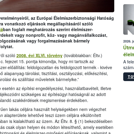
épüle
övetelményeiről, az Európai Élelmiszerbiztonsági Hatóság
ra vonatkozó eljárások megállapításáról szóló
já
ban foglalt meghatározás szerint élelmiszer-
rdekelt vagy nonprofit, köz- vagy magánvállalkozást,
ldolgozásának vagy forgalmazásának bármely
2026. j
olytat.
Útmu
élel
ről szóló
2008. évi XLVI. törvény
(továbbiakban: Éltv.)
kieg
 fejezet 15. pontja kimondja, hogy mi tartozik az
A fel
számá
zer-előállítás: feldolgozatlan és feldolgozott termék - kivéve
anya
növén
 alapanyag-tárolási, tisztítási, osztályozási, előkészítési,
bizt
TO
jelen
árolási és szállítási műveletek bármelyike.”
szük
tiszt
e esetén az építési engedélyezési, használatbavételi, illetve
param
ájékozódni szükséges az építésügyi hatóságnál az adott
termé
zsgálandó szakkérdések megismerése érdekében.
adato
alapa
zerűen lakás céljára használt helyiségekben nem végezhet
termé
n alapterülete lehetővé teszi üzem céljára elkülönített
szere
nában is kialakítható az üzem. Az Éltv. 8. § (1) bekezdésében
az al
ozás csak olyan helyen és módon létesíthető, amely esetében
segéd
r-biztonsági és élelmiszer-minőségi előírásoknak, valamint a