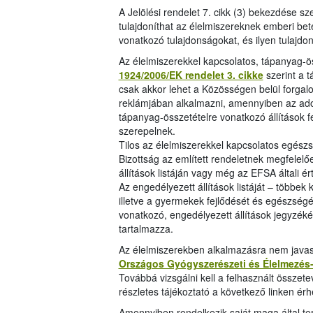
A Jelölési rendelet 7. cikk (3) bekezdése sz
tulajdoníthat az élelmiszereknek emberi b
vonatkozó tulajdonságokat, és ilyen tulajdo
Az élelmiszerekkel kapcsolatos, tápanyag-ös
1924/2006/EK rendelet 3. cikke
szerint a 
csak akkor lehet a Közösségen belül forga
reklámjában alkalmazni, amennyiben az adott
tápanyag-összetételre vonatkozó állítások 
szerepelnek.
Tilos az élelmiszerekkel kapcsolatos egészs
Bizottság az említett rendeletnek megfelel
állítások listáján vagy még az EFSA általi 
Az engedélyezett állítások listáját – több
illetve a gyermekek fejlődését és egészségé
vonatkozó, engedélyezett állítások jegyzék
tartalmazza.
Az élelmiszerekben alkalmazásra nem javasol
Országos Gyógyszerészeti és Élelmezés-
Továbbá vizsgálni kell a felhasznált összetev
részletes tájékoztató a következő linken érh
Amennyiben rendelkezik saját maga által t