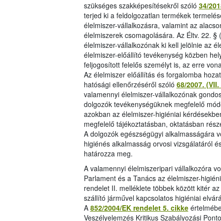
szükséges szakképesítésekről szóló
34/2018
terjed ki a feldolgozatlan termékek termelé
élelmiszer-vállalkozásra, valamint az alacs
élelmiszerek csomagolására. Az Éltv. 22. § (
élelmiszer-vállalkozónak ki kell jelölnie az 
élelmiszer-előállító tevékenység közben hel
feljogosított felelős személyt is, az erre vo
Az élelmiszer előállítás és forgalomba hozata
hatósági ellenőrzéséről szóló
68/2007. (VI
valamennyi élelmiszer-vállalkozónak gondosk
dolgozók tevékenységüknek megfelelő módon 
azokban az élelmiszer-higiéniai kérdésekbe
megfelelő tájékoztatásban, oktatásban rész
A dolgozók egészségügyi alkalmasságára von
higiénés alkalmasság orvosi vizsgálatáról 
határozza meg.
A valamennyi élelmiszeripari vállalkozóra v
Parlament és a Tanács az élelmiszer-higién
rendelet II. melléklete többek között kitér a
szállító járművel kapcsolatos higiéniai elvár
A
852/2004/EK rendelet 5. cikke
értelmébe
Veszélyelemzés Kritikus Szabályozási Pontok 