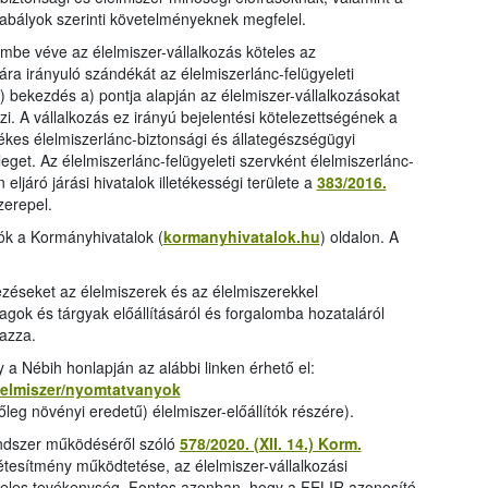
anyag
abályok szerinti követelményeknek megfelel.
lembe véve az élelmiszer-vállalkozás köteles az
ára irányuló szándékát az élelmiszerlánc-felügyeleti
2) bekezdés a) pontja alapján az élelmiszer-vállalkozásokat
zi. A vállalkozás ez irányú bejelentési kötelezettségének a
letékes élelmiszerlánc-biztonsági és állategészségügyi
leget. Az élelmiszerlánc-felügyeleti szervként élelmiszerlánc-
ljáró járási hivatalok illetékességi területe a
383/2016.
zerepel.
tók a Kormányhivatalok (
kormanyhivatalok.hu
) oldalon. A
ezéseket az élelmiszerek és az élelmiszerekkel
gok és tárgyak előállításáról és forgalomba hozataláról
azza.
a Nébih honlapján az alábbi linken érhető el:
elelmiszer/nyomtatvanyok
leg növényi eredetű) élelmiszer-előállítók részére).
rendszer működéséről szóló
578/2020. (XII. 14.) Korm.
-létesítmény működtetése, az élelmiszer-vállalkozási
teles tevékenység. Fontos azonban, hogy a FELIR azonosító