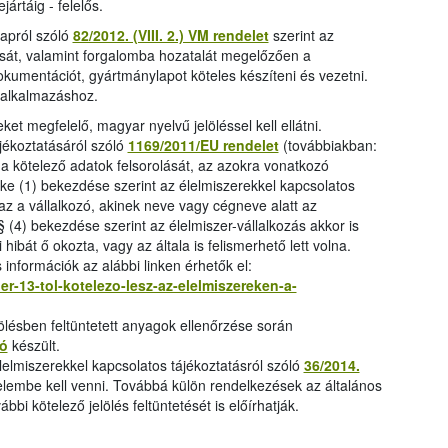
jártáig - felelős.
lapról szóló
82/2012. (VIII. 2.) VM rendelet
szerint az
ítását, valamint forgalomba hozatalát megelőzően a
dokumentációt, gyártmánylapot köteles készíteni és vezetni.
 alkalmazáshoz.
ket megfelelő, magyar nyelvű jelöléssel kell ellátni.
jékoztatásáról szóló
1169/2011/EU rendelet
(továbbiakban:
 a kötelező adatok felsorolását, az azokra vonatkozó
ikke (1) bekezdése szerint az élelmiszerekkel kapcsolatos
ó az a vállalkozó, akinek neve vagy cégneve alatt az
§ (4) bekezdése szerint az élelmiszer-vállalkozás akkor is
i hibát ő okozta, vagy az általa is felismerhető lett volna.
 információk az alábbi linken érhetők el:
er-13-tol-kotelezo-lesz-az-elelmiszereken-a-
lölésben feltüntetett anyagok ellenőrzése során
ó
készült.
élelmiszerekkel kapcsolatos tájékoztatásról szóló
36/2014.
gyelembe kell venni. Továbbá külön rendelkezések az általános
ábbi kötelező jelölés feltüntetését is előírhatják.