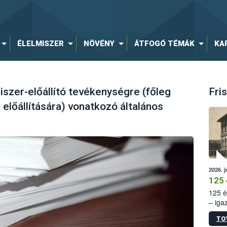
ÉLELMISZER
NÖVÉNY
ÁTFOGÓ TÉMÁK
KA
szer-előállító tevékenységre (főleg
Fris
előállítására) vonatkozó általános
2026. j
125 
125 é
– iga
állam
TO
15. sz