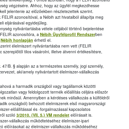
ység végzésére. Ahhoz, hogy az ügyfél megkezdhesse
ell jelentenie az előzőekben részletezettek szerint.
ELIR azonosítóval, a Nébih azt hivatalból állapítja meg
eli eljárásával egyidejűleg.
ység nyilvántartásba vétele céljából történő bejelentése
n FELIR azonosítóra, a
Nébih Ügyfélprofil Rendszer
ben
a
Nébih honlapján
érhető el.
szerint élelmiszert nyilvántartásba nem vett (FELIR
zereplőtől tilos vásárolni, illetve átvenni értékesítésre,
ltv. 47/B. § alapján az a természetes személy, jogi személy,
rvezet, aki/amely nyilvántartott élelmiszer-vállalkozás
 ahová a harmadik országból vagy tagállamok közötti
gozatlan vagy feldolgozott termék előállítás céljára először
ynek minősül. Amennyiben a kérdéses vállalkozás a külföldről
adik országból) behozott élelmiszerek első magyarországi
miszer-előállítással és -forgalmazással kapcsolatos
ről szóló
3/2010. (VII. 5.) VM rendelet
előírásait is.
iszer-vállalkozás működtetéséhez élelmiszer-ipari
ó előírásokat az élelmiszer-vállalkozás működéséhez