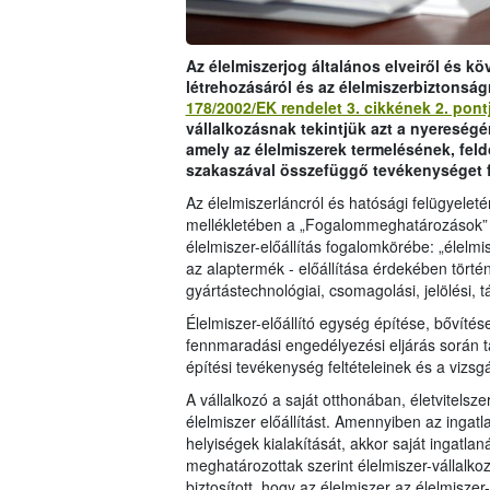
Az élelmiszerjog általános elveiről és k
létrehozásáról és az élelmiszerbiztonság
178/2002/EK rendelet 3. cikkének 2. pont
vállalkozásnak tekintjük azt a nyereségé
amely az élelmiszerek termelésének, fe
szakaszával összefüggő tevékenységet f
Az élelmiszerláncról és hatósági felügyeleté
mellékletében a „Fogalommeghatározások” c.
élelmiszer-előállítás fogalomkörébe: „élelmis
az alaptermék - előállítása érdekében történő
gyártástechnológiai, csomagolási, jelölési, t
Élelmiszer-előállító egység építése, bővítés
fennmaradási engedélyezési eljárás során t
építési tevékenység feltételeinek és a vi
A vállalkozó a saját otthonában, életvitels
élelmiszer előállítást. Amennyiben az ingatla
helyiségek kialakítását, akkor saját ingatla
meghatározottak szerint élelmiszer-vállalk
biztosított, hogy az élelmiszer az élelmisze