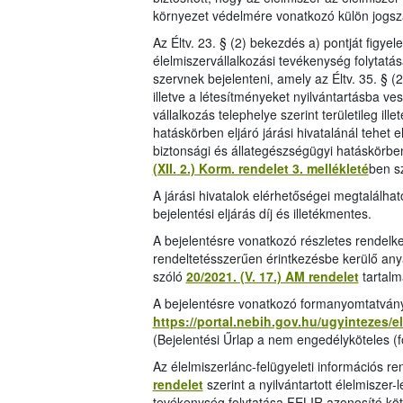
környezet védelmére vonatkozó külön jogsz
Az Éltv. 23. § (2) bekezdés a) pontját figye
élelmiszervállalkozási tevékenység folytatás
szervnek bejelenteni, amely az Éltv. 35. § (
illetve a létesítményeket nyilvántartásba ves
vállalkozás telephelye szerint területileg il
hatáskörben eljáró járási hivatalánál tehet e
biztonsági és állategészségügyi hatáskörben e
(XII. 2.) Korm. rendelet 3. mellékleté
ben s
A járási hivatalok elérhetőségei megtalálha
bejelentési eljárás díj és illetékmentes.
A bejelentésre vonatkozó részletes rendelk
rendeltetésszerűen érintkezésbe kerülő anya
szóló
20/2021. (V. 17.) AM rendelet
tartalm
A bejelentésre vonatkozó formanyomtatvány 
https://portal.nebih.gov.hu/ugyintezes/
(Bejelentési Űrlap a nem engedélyköteles (fő
Az élelmiszerlánc-felügyeleti információs 
rendelet
szerint a nyilvántartott élelmiszer
tevékenység folytatása FELIR azonosító kö