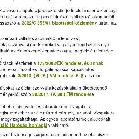
-elveken alapuló eljárásokra kiterjedő élelmiszer-biztonsági
n belül a rendszer egyes élelmiszer-vállalkozásokon belüli
sságáról a
2022/C 355/01 bizottsági közlemény
tartalmaz
iszeripari vállalkozásoknak önellenőrzési,
ékvisszahívási rendszereket vagy ilyen rendszerek olyan
ítható az élelmiszer biztonságossága, megfelelő minősége,
.
írások részleteit a
178/2002/EK rendelet, és annak
zer-előállítással és -forgalmazással kapcsolatos
ről szóló
3/2010. (VII. 5.) VM rendelet 5. §
-a is előír
ályokat az élelmiszer-vállalkozások által működtetendő
lményekről szóló
28/2017. (V. 30.) FM rendelet
e
ehet a mintavétel és laboratóriumi vizsgálat, a
egismeréséhez az élelmiszert bármely, az adott vizsgálatra
e megvizsgáltathatja. Az egyes laboratóriumok akkreditált
itáló Hatóság honlapjá
n található.
lmiszer biztonságosságáért és minőségéért az élelmiszer