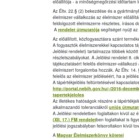
előállítója - a minőségmegőrzési időtartam le
Az Éltv. 22.§ (2) bekezdése és a gyártmány
élelmiszer-vállalkozás az élelmiszer előáll
feldolgozott élelmiszerre részletes, írásos 
A
rendelet útmutatója
segítséget nyújt az
Az előállított, közfogyasztásra szánt terméke
A fogyasztók élelmiszerekkel kapcsolatos tá
Jelölési rendelet) tartalmazza többek között
részletszabályokat. A Jelölési rendelet 8. c
tájékoztatásért felelős élelmiszer-vállalkoz
élelmiszert forgalomba hozzák. Az Éltv. 14. 
felelős az élelmiszer jelöléséért, ha a jelölés
A tápértékjelölés feltüntetésével kapcsolatos
http://portal.nebih.gov.hu/-/2016-decemb
tapertekjeloles
Az illetékes hatóságok részére a tápértékje
alkalmazandó toleranciákról
uniós útmutat
A Jelölési rendeletben foglaltakon kívül az 
(XII. 17.) FM rendelet
ben foglaltakat is fi
jelölési jogszabályban felsoroltakon kívül tov
A
Magyar Élelmiszerkönyv kötetei