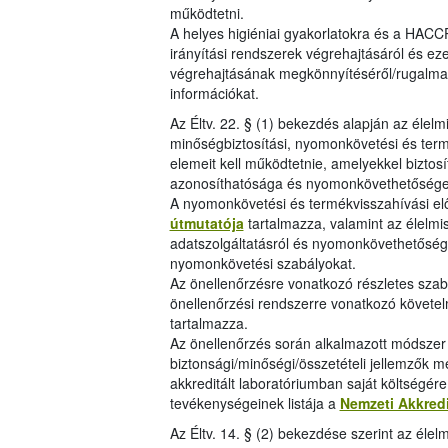
működtetni.
A helyes higiéniai gyakorlatokra és a HACCP
irányítási rendszerek végrehajtásáról és eze
végrehajtásának megkönnyítéséről/rugalma
információkat.
Az Éltv. 22. § (1) bekezdés alapján az élelm
minőségbiztosítási, nyomonkövetési és term
elemeit kell működtetnie, amelyekkel biztos
azonosíthatósága és nyomonkövethetősége
A nyomonkövetési és termékvisszahívási elő
útmutatója
tartalmazza, valamint az élelmis
adatszolgáltatásról és nyomonkövethetőség
nyomonkövetési szabályokat.
Az önellenőrzésre vonatkozó részletes szab
önellenőrzési rendszerre vonatkozó követe
tartalmazza.
Az önellenőrzés során alkalmazott módszer l
biztonsági/minőségi/összetételi jellemzők m
akkreditált laboratóriumban saját költségér
tevékenységeinek listája a
Nemzeti Akkred
Az Éltv. 14. § (2) bekezdése szerint az éle