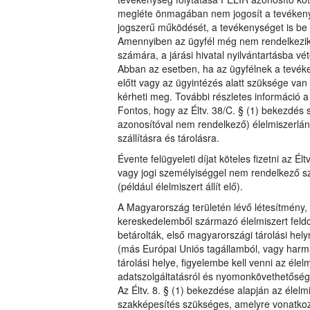
megléte önmagában nem jogosít a tevéken
jogszerű működését, a tevékenységet is be k
Amennyiben az ügyfél még nem rendelkezik F
számára, a járási hivatal nyilvántartásba vét
Abban az esetben, ha az ügyfélnek a tevéken
előtt vagy az ügyintézés alatt szüksége va
kérheti meg. További részletes információ 
Fontos, hogy az Éltv. 38/C. § (1) bekezdés 
azonosítóval nem rendelkező) élelmiszerlánc s
szállításra és tárolásra.
Évente felügyeleti díjat köteles fizetni az É
vagy jogi személyiséggel nem rendelkező sze
(például élelmiszert állít elő).
A Magyarország területén lévő létesítmény,
kereskedelemből származó élelmiszert feldol
betárolták, első magyarországi tárolási hel
(más Európai Uniós tagállamból, vagy harm
tárolási helye, figyelembe kell venni az élel
adatszolgáltatásról és nyomonkövethetőség
Az Éltv. 8. § (1) bekezdése alapján az élelm
szakképesítés szükséges, amelyre vonatkoz