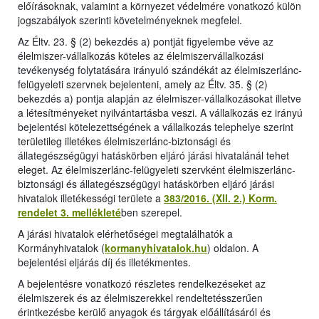
előírásoknak, valamint a környezet védelmére vonatkozó külön
jogszabályok szerinti követelményeknek megfelel.
Az Éltv. 23. § (2) bekezdés a) pontját figyelembe véve az
élelmiszer-vállalkozás köteles az élelmiszervállalkozási
tevékenység folytatására irányuló szándékát az élelmiszerlánc-
felügyeleti szervnek bejelenteni, amely az Éltv. 35. § (2)
bekezdés a) pontja alapján az élelmiszer-vállalkozásokat illetve
a létesítményeket nyilvántartásba veszi. A vállalkozás ez irányú
bejelentési kötelezettségének a vállalkozás telephelye szerint
területileg illetékes élelmiszerlánc-biztonsági és
állategészségügyi hatáskörben eljáró járási hivatalánál tehet
eleget. Az élelmiszerlánc-felügyeleti szervként élelmiszerlánc-
biztonsági és állategészségügyi hatáskörben eljáró járási
hivatalok illetékességi területe a
383/2016. (XII. 2.) Korm.
rendelet 3. mellékleté
ben szerepel.
A járási hivatalok elérhetőségei megtalálhatók a
Kormányhivatalok (
kormanyhivatalok.hu
) oldalon. A
bejelentési eljárás díj és illetékmentes.
A bejelentésre vonatkozó részletes rendelkezéseket az
élelmiszerek és az élelmiszerekkel rendeltetésszerűen
érintkezésbe kerülő anyagok és tárgyak előállításáról és