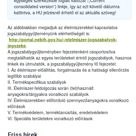
egységes szerkezetbe foglalt változat”/„Current
consolidated version”) linkje, így az ezt követő dátumra
kattintva, a HU jelzésnél érhető el az aktuális szöveg!
Az alábbiakban megadjuk az élelmiszerekkel kapcsolatos
jogszabálygyűjteményünk elérhetőségét is:
http://portal.nebih.gov.hu/-/elelmiszer-jogszabalyok-
jegyzeke
.
A jogszabálygyűjteményben fejezetenként csoportosítva
megtalálhatók az egyes területeket érintő jogszabályok, hasznos
linkek és útmutatók, a jogszabálygyűjtemény fő fejezetei:
I. Az élelmiszer-előállítás, forgalmazás és a hatósági ellenőrzés
legfőbb szabályai
II. Termékspecifikus szabályok
III. Élelmiszer-feldolgozás során (fel)használt
anyagokra/tárgyakra vonatkozó szabályok
IV. Élelmiszerekben előforduló szennyezőanyagokra vonatkozó
előírások
V. Termékvédelem, terméktanúsítás, eredetvédelem
VI. Speciális területekre vonatkozó előírások
Friss hírek