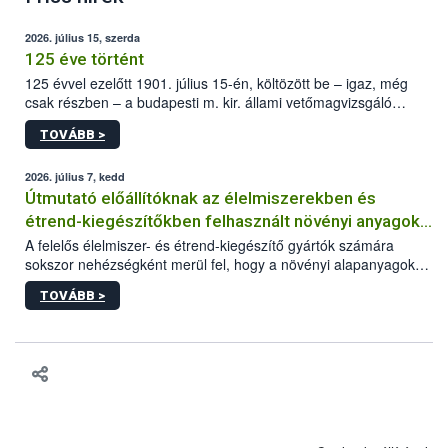
2026. július 15, szerda
125 éve történt
125 évvel ezelőtt 1901. július 15-én, költözött be – igaz, még
csak részben – a budapesti m. kir. állami vetőmagvizsgáló
állomás a Kis Rókus utca 15. szám alatti, Czigler Győző által
TOVÁBB >
tervezett új épületébe.
2026. július 7, kedd
Útmutató előállítóknak az élelmiszerekben és
étrend-kiegészítőkben felhasznált növényi anyagok,
növényi kivonatok élelmiszer-biztonsági
A felelős élelmiszer- és étrend-kiegészítő gyártók számára
sokszor nehézségként merül fel, hogy a növényi alapanyagok
kockázatértékeléséhez szükséges adatbázisokról
és kivonatok, melyek jelenleg uniós szinten nem szabályozottak,
TOVÁBB >
milyen tisztasági, minőségi és biztonsági paramétereknek
feleljenek meg. Mivel a termékért a gyártó a felelős, neki kell
minden adatot összevetve dönteni arról, hogy egy alapanyagot
végül felhasznál vagy nem a termékében. Ebben a döntési
folyamatban szeretnénk segítséget nyújtani a vállalkozásnak az
alábbi, adatbázisokat, útmutatókat, segédanyagokat tartalmazó
összefoglaló anyaggal.