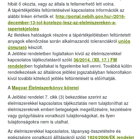
hibát ő okozta, vagy az általa is felismerhető lett volna.
A tápértékjelölés feltüntetésével kapcsolatos információk az
alábbi linken érhetők el:
http://portal.nebih.gov.hu/-/2016-
december-13-tol-kotelezo-lesz-az-elelmiszereken-a-
tapertekjeloles
Az illetékes hatóságok részére a tápértékjelölésben feltüntetett
anyagok ellenőrzése során alkalmazandó toleranciákról
uniós
útmutató
készült.
A Jelölési rendeletben foglaltakon kívül az élelmiszerekkel
kapcsolatos tájékoztatásról szóló
36/2014. (XII. 17.) FM
rendelet
ben foglaltakat is figyelembe kell venni. Továbbá külön
rendelkezések az általános jelölési jogszabályban felsoroltakon
kívül további kötelező jelölés feltüntetését is előírhatják.
A
Magyar Élelmiszerkönyv kötetei
A Jelölési rendelet 7. cikk (3) bekezdése szerint az
élelmiszerekkel kapcsolatos tájékoztatás nem tulajdoníthat az
élelmiszereknek emberi betegségek megelőzésére, kezelésére
vagy gyógyítására vonatkozó tulajdonságokat, és ilyen
tulajdonságokra nem is utalhat.
Az élelmiszerekkel kapcsolatos, tápanyag-összetételre és
egészségre vonatkozó állításokról szóló
1924/2006/EK rendelet