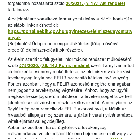
forgalomba hozataláról szóló
20/2021. (V. 17.) AM rendelet
tartalmazza.
A bejelentésre vonatkozó formanyomtatvány a Nébih honlapján
az alábbi linken érhető el:
https://portal.nebih.gov.hu/ugyintezes/elelmiszer/nyomtatv
anyok
(Bejelentési Űrlap a nem engedélyköteles (főleg növényi
eredetű) élelmiszer-előállítók részére).
Az élelmiszerlánc-felügyeleti információs rendszer működéséről
szóló
578/2020. (XII. 14.) Korm. rendelet
szerint a nyilvántartott
élelmiszer-létesítmény működtetése, az élelmiszer-vállalkozási
tevékenység folytatása FELIR azonosító köteles tevékenység.
Fontos azonban, hogy a FELIR azonosító megléte önmagában
nem jogosít a tevékenység végzésére. Ahhoz, hogy az ügyfél
megkezdhesse jogszerű működését, a tevékenységet is be kell
jelentenie az előzőekben részletezettek szerint. Amennyiben az
ügyfél még nem rendelkezik FELIR azonosítóval, a Nébih azt
hivatalból állapítja meg számára, a járási hivatal nyilvántartásba
vételi eljárásával egyidejűleg.
Abban az esetben, ha az ügyfélnek a tevékenység
nyilvántartásba vétele céljából történő bejelentése előtt vagy az