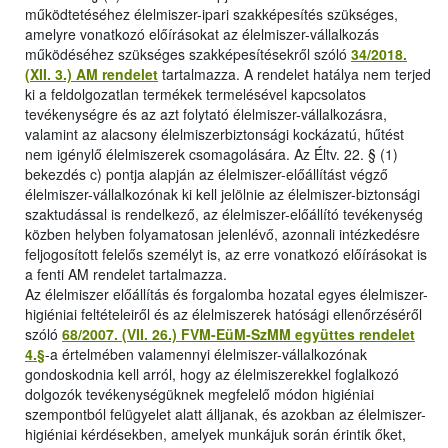
működtetéséhez élelmiszer-ipari szakképesítés szükséges,
amelyre vonatkozó előírásokat az élelmiszer-vállalkozás
működéséhez szükséges szakképesítésekről szóló
34/2018.
(XII. 3.) AM rendelet
tartalmazza. A rendelet hatálya nem terjed
ki a feldolgozatlan termékek termelésével kapcsolatos
tevékenységre és az azt folytató élelmiszer-vállalkozásra,
valamint az alacsony élelmiszerbiztonsági kockázatú, hűtést
nem igénylő élelmiszerek csomagolására. Az Éltv. 22. § (1)
bekezdés c) pontja alapján az élelmiszer-előállítást végző
élelmiszer-vállalkozónak ki kell jelölnie az élelmiszer-biztonsági
szaktudással is rendelkező, az élelmiszer-előállító tevékenység
közben helyben folyamatosan jelenlévő, azonnali intézkedésre
feljogosított felelős személyt is, az erre vonatkozó előírásokat is
a fenti AM rendelet tartalmazza.
Az élelmiszer előállítás és forgalomba hozatal egyes élelmiszer-
higiéniai feltételeiről és az élelmiszerek hatósági ellenőrzéséről
szóló
68/2007. (VII. 26.) FVM-EüM-SzMM együttes rendelet
4.§
-a értelmében valamennyi élelmiszer-vállalkozónak
gondoskodnia kell arról, hogy az élelmiszerekkel foglalkozó
dolgozók tevékenységüknek megfelelő módon higiéniai
szempontból felügyelet alatt álljanak, és azokban az élelmiszer-
higiéniai kérdésekben, amelyek munkájuk során érintik őket,