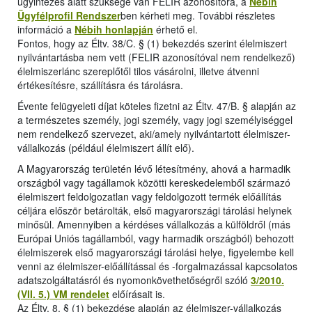
ügyintézés alatt szüksége van FELIR azonosítóra, a
Nébih
Ügyfélprofil Rendszer
ben kérheti meg. További részletes
információ a
Nébih honlapján
érhető el.
Fontos, hogy az Éltv. 38/C. § (1) bekezdés szerint élelmiszert
nyilvántartásba nem vett (FELIR azonosítóval nem rendelkező)
élelmiszerlánc szereplőtől tilos vásárolni, illetve átvenni
értékesítésre, szállításra és tárolásra.
Évente felügyeleti díjat köteles fizetni az Éltv. 47/B. § alapján az
a természetes személy, jogi személy, vagy jogi személyiséggel
nem rendelkező szervezet, aki/amely nyilvántartott élelmiszer-
vállalkozás (például élelmiszert állít elő).
A Magyarország területén lévő létesítmény, ahová a harmadik
országból vagy tagállamok közötti kereskedelemből származó
élelmiszert feldolgozatlan vagy feldolgozott termék előállítás
céljára először betárolták, első magyarországi tárolási helynek
minősül. Amennyiben a kérdéses vállalkozás a külföldről (más
Európai Uniós tagállamból, vagy harmadik országból) behozott
élelmiszerek első magyarországi tárolási helye, figyelembe kell
venni az élelmiszer-előállítással és -forgalmazással kapcsolatos
adatszolgáltatásról és nyomonkövethetőségről szóló
3/2010.
(VII. 5.) VM rendelet
előírásait is.
Az Éltv. 8. § (1) bekezdése alapján az élelmiszer-vállalkozás