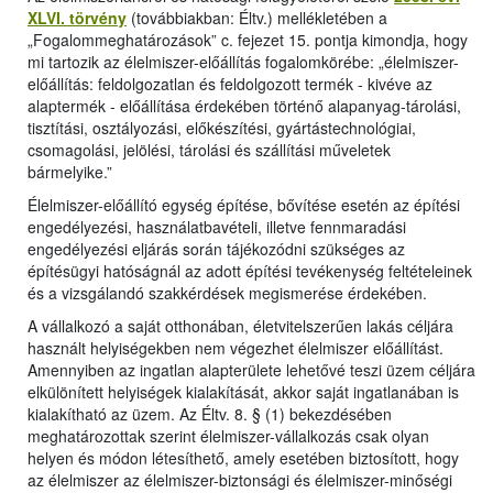
XLVI. törvény
(továbbiakban: Éltv.) mellékletében a
„Fogalommeghatározások” c. fejezet 15. pontja kimondja, hogy
mi tartozik az élelmiszer-előállítás fogalomkörébe: „élelmiszer-
előállítás: feldolgozatlan és feldolgozott termék - kivéve az
alaptermék - előállítása érdekében történő alapanyag-tárolási,
tisztítási, osztályozási, előkészítési, gyártástechnológiai,
csomagolási, jelölési, tárolási és szállítási műveletek
bármelyike.”
Élelmiszer-előállító egység építése, bővítése esetén az építési
engedélyezési, használatbavételi, illetve fennmaradási
engedélyezési eljárás során tájékozódni szükséges az
építésügyi hatóságnál az adott építési tevékenység feltételeinek
és a vizsgálandó szakkérdések megismerése érdekében.
A vállalkozó a saját otthonában, életvitelszerűen lakás céljára
használt helyiségekben nem végezhet élelmiszer előállítást.
Amennyiben az ingatlan alapterülete lehetővé teszi üzem céljára
elkülönített helyiségek kialakítását, akkor saját ingatlanában is
kialakítható az üzem. Az Éltv. 8. § (1) bekezdésében
meghatározottak szerint élelmiszer-vállalkozás csak olyan
helyen és módon létesíthető, amely esetében biztosított, hogy
az élelmiszer az élelmiszer-biztonsági és élelmiszer-minőségi