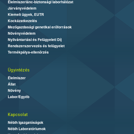
Élelmiszerlánc-biztonsági laborhálózat
Járványvédelem
Kiemelt ügyek, EUTR
Kockázatkezelés
Mezőgazdasági genetikai erőforrások
Növényvédelem
Nyilvántartási és Felügyeleti Díj
Rendszerszervezés és felügyelet
Termékpálya-ellenőrzés
Ügyintézés
Élelmiszer
Állat
Növény
Labor/Egyéb
Kapcsolat
Nébih Igazgatóságok
Nébih Laboratóriumok