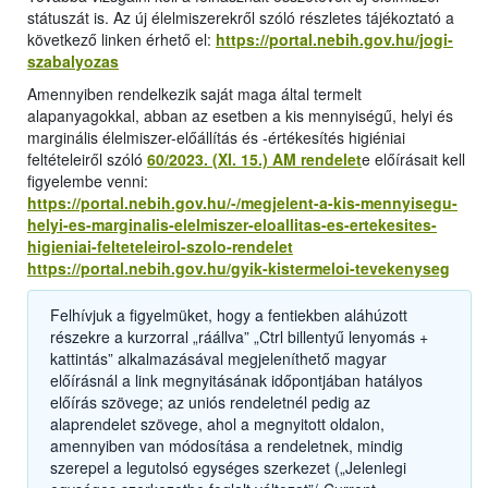
státuszát is. Az új élelmiszerekről szóló részletes tájékoztató a
következő linken érhető el:
https://portal.nebih.gov.hu/jogi-
szabalyozas
Amennyiben rendelkezik saját maga által termelt
alapanyagokkal, abban az esetben a kis mennyiségű, helyi és
marginális élelmiszer-előállítás és -értékesítés higiéniai
feltételeiről szóló
60/2023. (XI. 15.) AM rendelet
e előírásait kell
figyelembe venni:
https://portal.nebih.gov.hu/-/megjelent-a-kis-mennyisegu-
helyi-es-marginalis-elelmiszer-eloallitas-es-ertekesites-
higieniai-felteteleirol-szolo-rendelet
https://portal.nebih.gov.hu/gyik-kistermeloi-tevekenyseg
Felhívjuk a figyelmüket, hogy a fentiekben aláhúzott
részekre a kurzorral „ráállva” „Ctrl billentyű lenyomás +
kattintás” alkalmazásával megjeleníthető magyar
előírásnál a link megnyitásának időpontjában hatályos
előírás szövege; az uniós rendeletnél pedig az
alaprendelet szövege, ahol a megnyitott oldalon,
amennyiben van módosítása a rendeletnek, mindig
szerepel a legutolsó egységes szerkezet („Jelenlegi