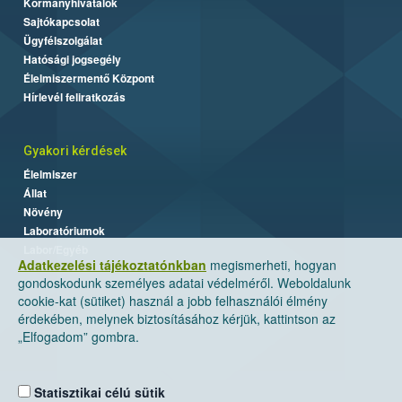
Kormányhivatalok
Sajtókapcsolat
Ügyfélszolgálat
Hatósági jogsegély
Élelmiszermentő Központ
Hírlevél feliratkozás
Gyakori kérdések
Élelmiszer
Állat
Növény
Laboratóriumok
Labor/Egyéb
Adatkezelési tájékoztatónkban
megismerheti, hogyan
gondoskodunk személyes adatai védelméről. Weboldalunk
cookie-kat (sütiket) használ a jobb felhasználói élmény
érdekében, melynek biztosításához kérjük, kattintson az
„Elfogadom” gombra.
Statisztikai célú sütik