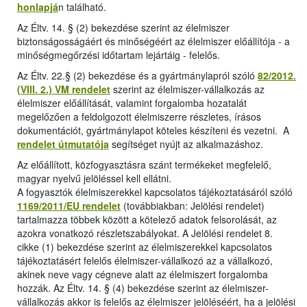
honlapjá
n található.
Az Éltv. 14. § (2) bekezdése szerint az élelmiszer
biztonságosságáért és minőségéért az élelmiszer előállítója - a
minőségmegőrzési időtartam lejártáig - felelős.
Az Éltv. 22.§ (2) bekezdése és a gyártmánylapról szóló
82/2012.
(VIII. 2.) VM rendelet
szerint az élelmiszer-vállalkozás az
élelmiszer előállítását, valamint forgalomba hozatalát
megelőzően a feldolgozott élelmiszerre részletes, írásos
dokumentációt, gyártmánylapot köteles készíteni és vezetni. A
rendelet útmutatója
segítséget nyújt az alkalmazáshoz.
Az előállított, közfogyasztásra szánt termékeket megfelelő,
magyar nyelvű jelöléssel kell ellátni.
A fogyasztók élelmiszerekkel kapcsolatos tájékoztatásáról szóló
1169/2011/EU rendelet
(továbbiakban: Jelölési rendelet)
tartalmazza többek között a kötelező adatok felsorolását, az
azokra vonatkozó részletszabályokat. A Jelölési rendelet 8.
cikke (1) bekezdése szerint az élelmiszerekkel kapcsolatos
tájékoztatásért felelős élelmiszer-vállalkozó az a vállalkozó,
akinek neve vagy cégneve alatt az élelmiszert forgalomba
hozzák. Az Éltv. 14. § (4) bekezdése szerint az élelmiszer-
vállalkozás akkor is felelős az élelmiszer jelöléséért, ha a jelölési