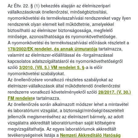
Az Éltv. 22. § (1) bekezdés alapján az élelmiszeripari
vállalkozásoknak önellenőrzési, minőségbiztosítási,
nyomonkövetési és termékvisszahívási rendszereket vagy ilyen
rendszerek olyan elemeit kell működtetnie, amelyekkel
biztosítható az élelmiszer biztonságossága, megfelelő
minősége, azonosíthatósága és nyomonkövethetősége.
A nyomonkövetési és termékvisszahívási előírások részleteit a
178/2002/EK rendelet, és annak útmutatója
tartalmazza,
valamint az élelmiszer-előállítással és -forgalmazással
kapcsolatos adatszolgáltatásról és nyomonkövethetőségről
szóló
3/2010. (VII. 5.) VM rendelet 5. §
-a is előír
nyomonkövetési szabályokat.
Az önellenőrzésre vonatkozó részletes szabályokat az
élelmiszer-vállalkozások által működtetendő önellenőrzési
rendszerre vonatkozó követelményekről szóló
28/2017. (V. 30.)
FM rendelet
e tartalmazza.
Az önellenőrzés során alkalmazott módszer lehet a mintavétel
és laboratóriumi vizsgálat, a biztonsági/minőségi/összetételi
jellemzők megismeréséhez az élelmiszert bármely, az adott
vizsgálatra akkreditált laboratóriumban saját költségére
megvizsgáltathatja. Az egyes laboratóriumok akkreditált
tevékenységeinek listája a
Nemzeti Akkreditáló Hatóság