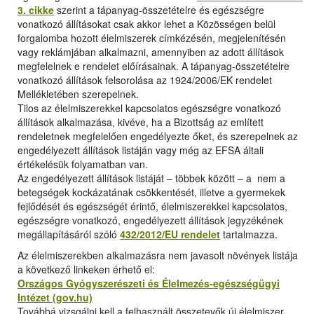
3. cikke
szerint a tápanyag-összetételre és egészségre
vonatkozó állításokat csak akkor lehet a Közösségen belül
forgalomba hozott élelmiszerek címkézésén, megjelenítésén
vagy reklámjában alkalmazni, amennyiben az adott állítások
megfelelnek e rendelet előírásainak. A tápanyag-összetételre
vonatkozó állítások felsorolása az 1924/2006/EK rendelet
Mellékletében szerepelnek.
Tilos az élelmiszerekkel kapcsolatos egészségre vonatkozó
állítások alkalmazása, kivéve, ha a Bizottság az említett
rendeletnek megfelelően engedélyezte őket, és szerepelnek az
engedélyezett állítások listáján vagy még az EFSA általi
értékelésük folyamatban van.
Az engedélyezett állítások listáját – többek között – a nem a
betegségek kockázatának csökkentését, illetve a gyermekek
fejlődését és egészségét érintő, élelmiszerekkel kapcsolatos,
egészségre vonatkozó, engedélyezett állítások jegyzékének
megállapításáról szóló
432/2012/EU rendelet
tartalmazza.
Az élelmiszerekben alkalmazásra nem javasolt növények listája
a következő linkeken érhető el:
Országos Gyógyszerészeti és Élelmezés-egészségügyi
Intézet (gov.hu)
Továbbá vizsgálni kell a felhasznált összetevők új élelmiszer