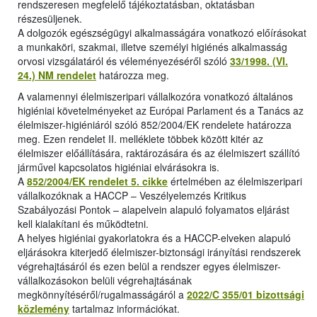
rendszeresen megfelelő tájékoztatásban, oktatásban
részesüljenek.
A dolgozók egészségügyi alkalmasságára vonatkozó előírásokat
a munkaköri, szakmai, illetve személyi higiénés alkalmasság
orvosi vizsgálatáról és véleményezéséről szóló
33/1998. (VI.
24.) NM rendelet
határozza meg.
A valamennyi élelmiszeripari vállalkozóra vonatkozó általános
higiéniai követelményeket az Európai Parlament és a Tanács az
élelmiszer-higiéniáról szóló 852/2004/EK rendelete határozza
meg. Ezen rendelet II. melléklete többek között kitér az
élelmiszer előállítására, raktározására és az élelmiszert szállító
járművel kapcsolatos higiéniai elvárásokra is.
A
852/2004/EK rendelet 5. cikke
értelmében az élelmiszeripari
vállalkozóknak a HACCP – Veszélyelemzés Kritikus
Szabályozási Pontok – alapelvein alapuló folyamatos eljárást
kell kialakítani és működtetni.
A helyes higiéniai gyakorlatokra és a HACCP-elveken alapuló
eljárásokra kiterjedő élelmiszer-biztonsági irányítási rendszerek
végrehajtásáról és ezen belül a rendszer egyes élelmiszer-
vállalkozásokon belüli végrehajtásának
megkönnyítéséről/rugalmasságáról a
2022/C 355/01 bizottsági
közlemény
tartalmaz információkat.