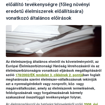
előállító tevékenységre (főleg növényi
eredetű élelmiszerek előállítására)
vonatkozó általános előírások
Az élelmiszerjog általános elveiről és követelményeiről, az
Európai Élelmiszerbiztonsági Hatóság létrehozásáról és az
élelmiszerbiztonságra vonatkozó eljárások megállapításáról
szóló
178/2002/EK rendelet 3. cikkének 2. pontjá
ban foglalt
meghatározás szerint élelmiszer-vállalkozásnak tekintjük
azt a nyereségérdekelt vagy nonprofit, köz- vagy
magánvállalkozást, amely az élelmiszerek termelésének,
feldolgozásának vagy forgalmazásának bármely
szakaszával összefüggő tevékenységet folytat.
Az élelmiszerláncról és hatósági felügyeletéről szóló
2008. évi