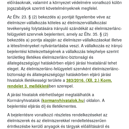
előírásoknak, valamint a környezet védelmére vonatkozó külön
jogszabályok szerinti követelményeknek megfelel.
Az Éltv. 23. § (2) bekezdés a) pontját figyelembe véve az
élelmiszer-vállalkozás köteles az élelmiszervállalkozási
tevékenység folytatására irányuló szándékát az élelmiszerlánc-
felügyeleti szervnek bejelenteni, amely az Éltv. 35. § (2)
bekezdés a) pontja alapján az élelmiszer-vállalkozásokat illetve
a létesítményeket nyilvántartásba veszi. A vállalkozás ez irányú
bejelentési kötelezettségének a vállalkozás telephelye szerint
területileg illetékes élelmiszerlánc-biztonsági és
állategészségügyi hatáskörben eljáró járási hivatalánál tehet
eleget. Az élelmiszerlánc-felügyeleti szervként élelmiszerlánc-
biztonsági és állategészségügyi hatáskörben eljáró járási
hivatalok illetékességi területe a
383/2016. (XII. 2.) Korm.
rendelet 3. mellékleté
ben szerepel.
A járási hivatalok elérhetőségei megtalálhatók a
Kormányhivatalok (
kormanyhivatalok.hu
) oldalon. A
bejelentési eljárás díj és illetékmentes.
A bejelentésre vonatkozó részletes rendelkezéseket az
élelmiszerek és az élelmiszerekkel rendeltetésszerűen
érintkezésbe kerülő anyagok és tárgyak előállításáról és