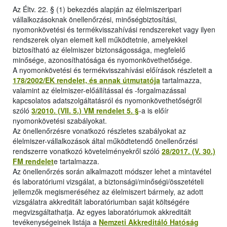
Az Éltv. 22. § (1) bekezdés alapján az élelmiszeripari
vállalkozásoknak önellenőrzési, minőségbiztosítási,
nyomonkövetési és termékvisszahívási rendszereket vagy ilyen
rendszerek olyan elemeit kell működtetnie, amelyekkel
biztosítható az élelmiszer biztonságossága, megfelelő
minősége, azonosíthatósága és nyomonkövethetősége.
A nyomonkövetési és termékvisszahívási előírások részleteit a
178/2002/EK rendelet, és annak útmutatója
tartalmazza,
valamint az élelmiszer-előállítással és -forgalmazással
kapcsolatos adatszolgáltatásról és nyomonkövethetőségről
szóló
3/2010. (VII. 5.) VM rendelet 5. §
-a is előír
nyomonkövetési szabályokat.
Az önellenőrzésre vonatkozó részletes szabályokat az
élelmiszer-vállalkozások által működtetendő önellenőrzési
rendszerre vonatkozó követelményekről szóló
28/2017. (V. 30.)
FM rendelet
e tartalmazza.
Az önellenőrzés során alkalmazott módszer lehet a mintavétel
és laboratóriumi vizsgálat, a biztonsági/minőségi/összetételi
jellemzők megismeréséhez az élelmiszert bármely, az adott
vizsgálatra akkreditált laboratóriumban saját költségére
megvizsgáltathatja. Az egyes laboratóriumok akkreditált
tevékenységeinek listája a
Nemzeti Akkreditáló Hatóság