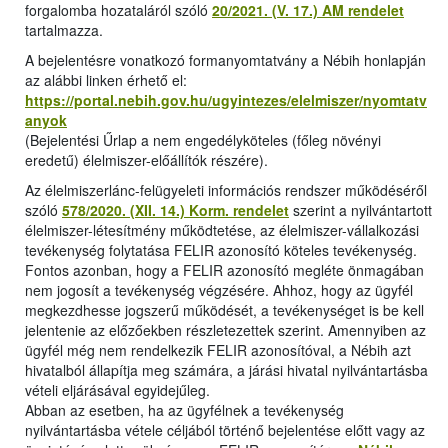
forgalomba hozataláról szóló
20/2021. (V. 17.) AM rendelet
tartalmazza.
A bejelentésre vonatkozó formanyomtatvány a Nébih honlapján
az alábbi linken érhető el:
https://portal.nebih.gov.hu/ugyintezes/elelmiszer/nyomtatv
anyok
(Bejelentési Űrlap a nem engedélyköteles (főleg növényi
eredetű) élelmiszer-előállítók részére).
Az élelmiszerlánc-felügyeleti információs rendszer működéséről
szóló
578/2020. (XII. 14.) Korm. rendelet
szerint a nyilvántartott
élelmiszer-létesítmény működtetése, az élelmiszer-vállalkozási
tevékenység folytatása FELIR azonosító köteles tevékenység.
Fontos azonban, hogy a FELIR azonosító megléte önmagában
nem jogosít a tevékenység végzésére. Ahhoz, hogy az ügyfél
megkezdhesse jogszerű működését, a tevékenységet is be kell
jelentenie az előzőekben részletezettek szerint. Amennyiben az
ügyfél még nem rendelkezik FELIR azonosítóval, a Nébih azt
hivatalból állapítja meg számára, a járási hivatal nyilvántartásba
vételi eljárásával egyidejűleg.
Abban az esetben, ha az ügyfélnek a tevékenység
nyilvántartásba vétele céljából történő bejelentése előtt vagy az