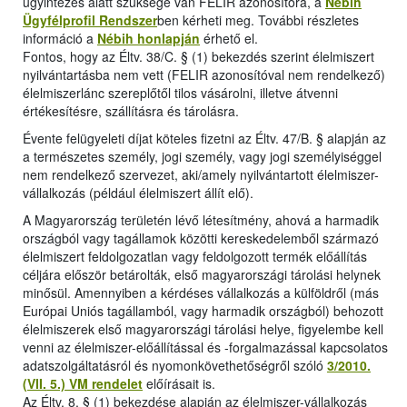
ügyintézés alatt szüksége van FELIR azonosítóra, a
Nébih
Ügyfélprofil Rendszer
ben kérheti meg. További részletes
információ a
Nébih honlapján
érhető el.
Fontos, hogy az Éltv. 38/C. § (1) bekezdés szerint élelmiszert
nyilvántartásba nem vett (FELIR azonosítóval nem rendelkező)
élelmiszerlánc szereplőtől tilos vásárolni, illetve átvenni
értékesítésre, szállításra és tárolásra.
Évente felügyeleti díjat köteles fizetni az Éltv. 47/B. § alapján az
a természetes személy, jogi személy, vagy jogi személyiséggel
nem rendelkező szervezet, aki/amely nyilvántartott élelmiszer-
vállalkozás (például élelmiszert állít elő).
A Magyarország területén lévő létesítmény, ahová a harmadik
országból vagy tagállamok közötti kereskedelemből származó
élelmiszert feldolgozatlan vagy feldolgozott termék előállítás
céljára először betárolták, első magyarországi tárolási helynek
minősül. Amennyiben a kérdéses vállalkozás a külföldről (más
Európai Uniós tagállamból, vagy harmadik országból) behozott
élelmiszerek első magyarországi tárolási helye, figyelembe kell
venni az élelmiszer-előállítással és -forgalmazással kapcsolatos
adatszolgáltatásról és nyomonkövethetőségről szóló
3/2010.
(VII. 5.) VM rendelet
előírásait is.
Az Éltv. 8. § (1) bekezdése alapján az élelmiszer-vállalkozás