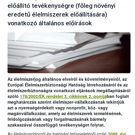
előállító tevékenységre (főleg növényi
eredetű élelmiszerek előállítására)
vonatkozó általános előírások
Az élelmiszerjog általános elveiről és követelményeiről, az
Európai Élelmiszerbiztonsági Hatóság létrehozásáról és az
élelmiszerbiztonságra vonatkozó eljárások megállapításáról
szóló
178/2002/EK rendelet 3. cikkének 2. pontjá
ban foglalt
meghatározás szerint élelmiszer-vállalkozásnak tekintjük
azt a nyereségérdekelt vagy nonprofit, köz- vagy
magánvállalkozást, amely az élelmiszerek termelésének,
feldolgozásának vagy forgalmazásának bármely
szakaszával összefüggő tevékenységet folytat.
Az élelmiszerláncról és hatósági felügyeletéről szóló
2008. évi