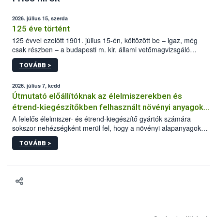
2026. július 15, szerda
125 éve történt
125 évvel ezelőtt 1901. július 15-én, költözött be – igaz, még
csak részben – a budapesti m. kir. állami vetőmagvizsgáló
állomás a Kis Rókus utca 15. szám alatti, Czigler Győző által
TOVÁBB >
tervezett új épületébe.
2026. július 7, kedd
Útmutató előállítóknak az élelmiszerekben és
étrend-kiegészítőkben felhasznált növényi anyagok,
növényi kivonatok élelmiszer-biztonsági
A felelős élelmiszer- és étrend-kiegészítő gyártók számára
sokszor nehézségként merül fel, hogy a növényi alapanyagok
kockázatértékeléséhez szükséges adatbázisokról
és kivonatok, melyek jelenleg uniós szinten nem szabályozottak,
TOVÁBB >
milyen tisztasági, minőségi és biztonsági paramétereknek
feleljenek meg. Mivel a termékért a gyártó a felelős, neki kell
minden adatot összevetve dönteni arról, hogy egy alapanyagot
végül felhasznál vagy nem a termékében. Ebben a döntési
folyamatban szeretnénk segítséget nyújtani a vállalkozásnak az
alábbi, adatbázisokat, útmutatókat, segédanyagokat tartalmazó
összefoglaló anyaggal.