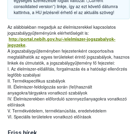
egységes szerkezetbe foglalt változat”/„Current
consolidated version”) linkje, így az ezt követő dátumra
kattintva, a HU jelzésnél érhető el az aktuális szöveg!
Az alábbiakban megadjuk az élelmiszerekkel kapcsolatos
jogszabálygyűjteményünk elérhetőségét is:
http://portal.nebih.gov.hu/-/elelmiszer-jogszabalyok-
jegyzeke
.
A jogszabálygyűjteményben fejezetenként csoportosítva
megtalálhatók az egyes területeket érintő jogszabályok, hasznos
linkek és útmutatók, a jogszabálygyűjtemény fő fejezetei:
I. Az élelmiszer-előállítás, forgalmazás és a hatósági ellenőrzés
legfőbb szabályai
II. Termékspecifikus szabályok
III. Élelmiszer-feldolgozás során (fel)használt
anyagokra/tárgyakra vonatkozó szabályok
IV. Élelmiszerekben előforduló szennyezőanyagokra vonatkozó
előírások
V. Termékvédelem, terméktanúsítás, eredetvédelem
VI. Speciális területekre vonatkozó előírások
Friss hírek