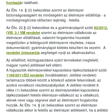
honlapjá
n található.
Az Éltv. 14. § (2) bekezdése szerint az élelmiszer
biztonságosságáért és minőségéért az élelmiszer előállítója - a
minőségmegőrzési időtartam lejártáig - felelős.
Az Éltv. 22.§ (2) bekezdése és a gyártmánylapról szóló
82/2012.
(VIII. 2.) VM rendelet
szerint az élelmiszer-vállalkozás az
élelmiszer előállítását, valamint forgalomba hozatalát
megelőzően a feldolgozott élelmiszerre részletes, írásos
dokumentációt, gyártmánylapot köteles készíteni és vezetni. A
rendelet útmutatója
segítséget nyújt az alkalmazáshoz.
Az előállított, közfogyasztásra szánt termékeket megfelelő,
magyar nyelvű jelöléssel kell ellátni.
A fogyasztók élelmiszerekkel kapcsolatos tájékoztatásáról szóló
1169/2011/EU rendelet
(továbbiakban: Jelölési rendelet)
tartalmazza többek között a kötelező adatok felsorolását, az
azokra vonatkozó részletszabályokat. A Jelölési rendelet 8.
cikke (1) bekezdése szerint az élelmiszerekkel kapcsolatos
tájékoztatásért felelős élelmiszer-vállalkozó az a vállalkozó,
akinek neve vagy cégneve alatt az élelmiszert forgalomba
hozzák. Az Éltv. 14. § (4) bekezdése szerint az élelmiszer-
vállalkozás akkor is felelős az élelmiszer jelöléséért, ha a jelölési