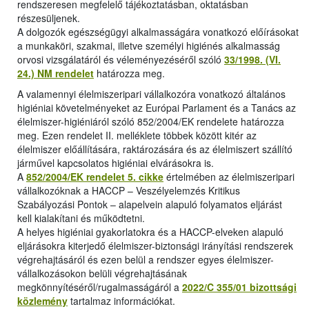
rendszeresen megfelelő tájékoztatásban, oktatásban
részesüljenek.
A dolgozók egészségügyi alkalmasságára vonatkozó előírásokat
a munkaköri, szakmai, illetve személyi higiénés alkalmasság
orvosi vizsgálatáról és véleményezéséről szóló
33/1998. (VI.
24.) NM rendelet
határozza meg.
A valamennyi élelmiszeripari vállalkozóra vonatkozó általános
higiéniai követelményeket az Európai Parlament és a Tanács az
élelmiszer-higiéniáról szóló 852/2004/EK rendelete határozza
meg. Ezen rendelet II. melléklete többek között kitér az
élelmiszer előállítására, raktározására és az élelmiszert szállító
járművel kapcsolatos higiéniai elvárásokra is.
A
852/2004/EK rendelet 5. cikke
értelmében az élelmiszeripari
vállalkozóknak a HACCP – Veszélyelemzés Kritikus
Szabályozási Pontok – alapelvein alapuló folyamatos eljárást
kell kialakítani és működtetni.
A helyes higiéniai gyakorlatokra és a HACCP-elveken alapuló
eljárásokra kiterjedő élelmiszer-biztonsági irányítási rendszerek
végrehajtásáról és ezen belül a rendszer egyes élelmiszer-
vállalkozásokon belüli végrehajtásának
megkönnyítéséről/rugalmasságáról a
2022/C 355/01 bizottsági
közlemény
tartalmaz információkat.