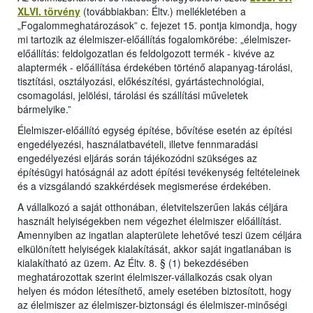
XLVI. törvény
(továbbiakban: Éltv.) mellékletében a
„Fogalommeghatározások” c. fejezet 15. pontja kimondja, hogy
mi tartozik az élelmiszer-előállítás fogalomkörébe: „élelmiszer-
előállítás: feldolgozatlan és feldolgozott termék - kivéve az
alaptermék - előállítása érdekében történő alapanyag-tárolási,
tisztítási, osztályozási, előkészítési, gyártástechnológiai,
csomagolási, jelölési, tárolási és szállítási műveletek
bármelyike.”
Élelmiszer-előállító egység építése, bővítése esetén az építési
engedélyezési, használatbavételi, illetve fennmaradási
engedélyezési eljárás során tájékozódni szükséges az
építésügyi hatóságnál az adott építési tevékenység feltételeinek
és a vizsgálandó szakkérdések megismerése érdekében.
A vállalkozó a saját otthonában, életvitelszerűen lakás céljára
használt helyiségekben nem végezhet élelmiszer előállítást.
Amennyiben az ingatlan alapterülete lehetővé teszi üzem céljára
elkülönített helyiségek kialakítását, akkor saját ingatlanában is
kialakítható az üzem. Az Éltv. 8. § (1) bekezdésében
meghatározottak szerint élelmiszer-vállalkozás csak olyan
helyen és módon létesíthető, amely esetében biztosított, hogy
az élelmiszer az élelmiszer-biztonsági és élelmiszer-minőségi