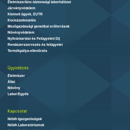
Élelmiszerlánc-biztonsági laborhálózat
Járványvédelem
Kiemelt ügyek, EUTR
Kockázatkezelés
Mezőgazdasági genetikai erőforrások
Növényvédelem
Nyilvántartási és Felügyeleti Díj
Rendszerszervezés és felügyelet
Termékpálya-ellenőrzés
Ügyintézés
Élelmiszer
Állat
Növény
Labor/Egyéb
Kapcsolat
Nébih Igazgatóságok
Nébih Laboratóriumok