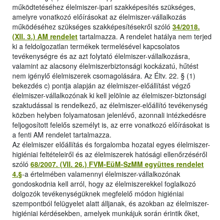
működtetéséhez élelmiszer-ipari szakképesítés szükséges,
amelyre vonatkozó előírásokat az élelmiszer-vállalkozás
működéséhez szükséges szakképesítésekről szóló
34/2018.
(XII. 3.) AM rendelet
tartalmazza. A rendelet hatálya nem terjed
ki a feldolgozatlan termékek termelésével kapcsolatos
tevékenységre és az azt folytató élelmiszer-vállalkozásra,
valamint az alacsony élelmiszerbiztonsági kockázatú, hűtést
nem igénylő élelmiszerek csomagolására. Az Éltv. 22. § (1)
bekezdés c) pontja alapján az élelmiszer-előállítást végző
élelmiszer-vállalkozónak ki kell jelölnie az élelmiszer-biztonsági
szaktudással is rendelkező, az élelmiszer-előállító tevékenység
közben helyben folyamatosan jelenlévő, azonnali intézkedésre
feljogosított felelős személyt is, az erre vonatkozó előírásokat is
a fenti AM rendelet tartalmazza.
Az élelmiszer előállítás és forgalomba hozatal egyes élelmiszer-
higiéniai feltételeiről és az élelmiszerek hatósági ellenőrzéséről
szóló
68/2007. (VII. 26.) FVM-EüM-SzMM együttes rendelet
4.§
-a értelmében valamennyi élelmiszer-vállalkozónak
gondoskodnia kell arról, hogy az élelmiszerekkel foglalkozó
dolgozók tevékenységüknek megfelelő módon higiéniai
szempontból felügyelet alatt álljanak, és azokban az élelmiszer-
higiéniai kérdésekben, amelyek munkájuk során érintik őket,