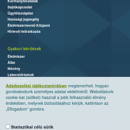
Kormányhivatalok
Sajtókapcsolat
Ügyfélszolgálat
Hatósági jogsegély
Élelmiszermentő Központ
Hírlevél feliratkozás
Gyakori kérdések
Élelmiszer
Állat
Növény
Laboratóriumok
Labor/Egyéb
Adatkezelési tájékoztatónkban
megismerheti, hogyan
gondoskodunk személyes adatai védelméről. Weboldalunk
cookie-kat (sütiket) használ a jobb felhasználói élmény
érdekében, melynek biztosításához kérjük, kattintson az
„Elfogadom” gombra.
Statisztikai célú sütik