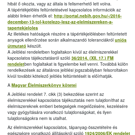
hibát ő okozta, vagy az általa is felismerhető lett volna.
A tápértékjelölés feltüntetésével kapcsolatos információk az
alábbi linken érhetők el:
http://portal.nebih.gov.hu/-/2016-
december-13-tol-kotelezo-lesz-az-elelmiszereken-a-
tapertekjeloles
Az illetékes hatóságok részére a tápértékjelölésben feltüntetett
anyagok ellenőrzése során alkalmazandó toleranciákról
uniós
útmutató
készült.
A Jelölési rendeletben foglaltakon kívül az élelmiszerekkel
kapcsolatos tájékoztatásról szóló
36/2014. (XII. 17.) FM
rendelet
ben foglaltakat is figyelembe kell venni. Továbbá külön
rendelkezések az általános jelölési jogszabályban felsoroltakon
kívül további kötelező jelölés feltüntetését is előírhatják.
A
Magyar Élelmiszerkönyv kötetei
A Jelölési rendelet 7. cikk (3) bekezdése szerint az
élelmiszerekkel kapcsolatos tájékoztatás nem tulajdoníthat az
élelmiszereknek emberi betegségek megelőzésére, kezelésére
vagy gyógyítására vonatkozó tulajdonságokat, és ilyen
tulajdonságokra nem is utalhat.
Az élelmiszerekkel kapcsolatos, tápanyag-összetételre és
egészségre vonatkozó állításokról szóló
1924/2006/EK rendelet