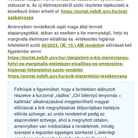
státuszát is. Az új élelmiszerekről szóló részletes tájékoztató a
következő linken érhető el:
https://portal.nebih.gov.hu/jogi-
szabalyozas
Amennyiben rendelkezik saját maga által termelt
alapanyagokkal, abban az esetben a kis mennyiségű, helyi és
marginális élelmiszer-előállítás és -értékesítés higiéniai
feltételeiről szóló
60/2023. (XI. 15.) AM rendelet
e előírásait kell
figyelembe venni:
https://portal.nebih.gov.hu/-/megjelent-a-kis-mennyisegu-
helyi-es-marginalis-elelmiszer-eloallitas-es-ertekesites-
higieniai-felteteleirol-szolo-rendelet
https://portal.nebih.gov.hu/gyik-kistermeloi-tevekenyseg
Felhívjuk a figyelmüket, hogy a fentiekben aláhúzott
részekre a kurzorral „ráállva” „Ctrl billentyű lenyomás +
kattintás” alkalmazásával megjeleníthető magyar
előírásnál a link megnyitásának időpontjában hatályos
előírás szövege; az uniós rendeletnél pedig az
alaprendelet szövege, ahol a megnyitott oldalon,
amennyiben van módosítása a rendeletnek, mindig
szerepel a legutolsó egységes szerkezet („Jelenlegi