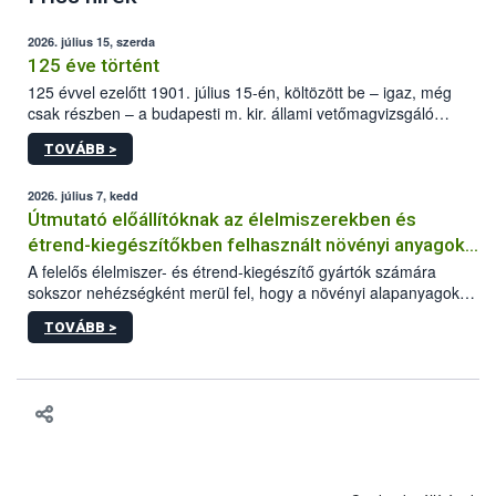
2026. július 15, szerda
125 éve történt
125 évvel ezelőtt 1901. július 15-én, költözött be – igaz, még
csak részben – a budapesti m. kir. állami vetőmagvizsgáló
állomás a Kis Rókus utca 15. szám alatti, Czigler Győző által
TOVÁBB >
tervezett új épületébe.
2026. július 7, kedd
Útmutató előállítóknak az élelmiszerekben és
étrend-kiegészítőkben felhasznált növényi anyagok,
növényi kivonatok élelmiszer-biztonsági
A felelős élelmiszer- és étrend-kiegészítő gyártók számára
sokszor nehézségként merül fel, hogy a növényi alapanyagok
kockázatértékeléséhez szükséges adatbázisokról
és kivonatok, melyek jelenleg uniós szinten nem szabályozottak,
TOVÁBB >
milyen tisztasági, minőségi és biztonsági paramétereknek
feleljenek meg. Mivel a termékért a gyártó a felelős, neki kell
minden adatot összevetve dönteni arról, hogy egy alapanyagot
végül felhasznál vagy nem a termékében. Ebben a döntési
folyamatban szeretnénk segítséget nyújtani a vállalkozásnak az
alábbi, adatbázisokat, útmutatókat, segédanyagokat tartalmazó
összefoglaló anyaggal.