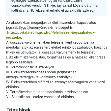
egységes szerkezetbe foglalt változat”/„Current
consolidated version”) linkje, így az ezt követő dátumra
kattintva, a HU jelzésnél érhető el az aktuális szöveg!
Az alábbiakban megadjuk az élelmiszerekkel kapcsolatos
jogszabálygyűjteményünk elérhetőségét is:
http://portal.nebih.gov.hu/-/elelmiszer-jogszabalyok-
jegyzeke
.
A jogszabálygyűjteményben fejezetenként csoportosítva
megtalálhatók az egyes területeket érintő jogszabályok, hasznos
linkek és útmutatók, a jogszabálygyűjtemény fő fejezetei:
I. Az élelmiszer-előállítás, forgalmazás és a hatósági ellenőrzés
legfőbb szabályai
II. Termékspecifikus szabályok
III. Élelmiszer-feldolgozás során (fel)használt
anyagokra/tárgyakra vonatkozó szabályok
IV. Élelmiszerekben előforduló szennyezőanyagokra vonatkozó
előírások
V. Termékvédelem, terméktanúsítás, eredetvédelem
VI. Speciális területekre vonatkozó előírások
Friss hírek