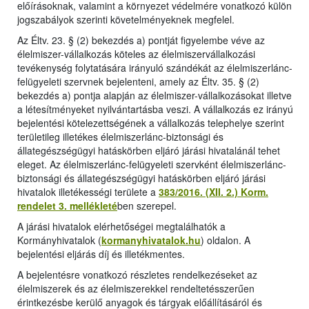
előírásoknak, valamint a környezet védelmére vonatkozó külön
jogszabályok szerinti követelményeknek megfelel.
Az Éltv. 23. § (2) bekezdés a) pontját figyelembe véve az
élelmiszer-vállalkozás köteles az élelmiszervállalkozási
tevékenység folytatására irányuló szándékát az élelmiszerlánc-
felügyeleti szervnek bejelenteni, amely az Éltv. 35. § (2)
bekezdés a) pontja alapján az élelmiszer-vállalkozásokat illetve
a létesítményeket nyilvántartásba veszi. A vállalkozás ez irányú
bejelentési kötelezettségének a vállalkozás telephelye szerint
területileg illetékes élelmiszerlánc-biztonsági és
állategészségügyi hatáskörben eljáró járási hivatalánál tehet
eleget. Az élelmiszerlánc-felügyeleti szervként élelmiszerlánc-
biztonsági és állategészségügyi hatáskörben eljáró járási
hivatalok illetékességi területe a
383/2016. (XII. 2.) Korm.
rendelet 3. mellékleté
ben szerepel.
A járási hivatalok elérhetőségei megtalálhatók a
Kormányhivatalok (
kormanyhivatalok.hu
) oldalon. A
bejelentési eljárás díj és illetékmentes.
A bejelentésre vonatkozó részletes rendelkezéseket az
élelmiszerek és az élelmiszerekkel rendeltetésszerűen
érintkezésbe kerülő anyagok és tárgyak előállításáról és