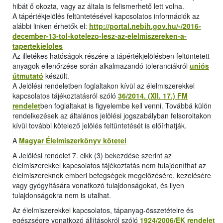
hibát ő okozta, vagy az általa is felismerhető lett volna.
A tápértékjelölés feltüntetésével kapcsolatos információk az
alábbi linken érhetők el:
http://portal.nebih.gov.hu/-/2016-
december-13-tol-kotelezo-lesz-az-elelmiszereken-a-
tapertekjeloles
Az illetékes hatóságok részére a tápértékjelölésben feltüntetett
anyagok ellenőrzése során alkalmazandó toleranciákról
uniós
útmutató
készült.
A Jelölési rendeletben foglaltakon kívül az élelmiszerekkel
kapcsolatos tájékoztatásról szóló
36/2014. (XII. 17.) FM
rendelet
ben foglaltakat is figyelembe kell venni. Továbbá külön
rendelkezések az általános jelölési jogszabályban felsoroltakon
kívül további kötelező jelölés feltüntetését is előírhatják.
A
Magyar Élelmiszerkönyv kötetei
A Jelölési rendelet 7. cikk (3) bekezdése szerint az
élelmiszerekkel kapcsolatos tájékoztatás nem tulajdoníthat az
élelmiszereknek emberi betegségek megelőzésére, kezelésére
vagy gyógyítására vonatkozó tulajdonságokat, és ilyen
tulajdonságokra nem is utalhat.
Az élelmiszerekkel kapcsolatos, tápanyag-összetételre és
egészségre vonatkozó állításokról szóló
1924/2006/EK rendelet