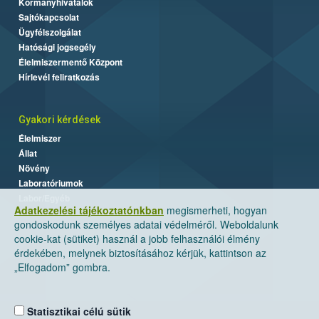
Kormányhivatalok
Sajtókapcsolat
Ügyfélszolgálat
Hatósági jogsegély
Élelmiszermentő Központ
Hírlevél feliratkozás
Gyakori kérdések
Élelmiszer
Állat
Növény
Laboratóriumok
Labor/Egyéb
Adatkezelési tájékoztatónkban
megismerheti, hogyan
gondoskodunk személyes adatai védelméről. Weboldalunk
cookie-kat (sütiket) használ a jobb felhasználói élmény
érdekében, melynek biztosításához kérjük, kattintson az
„Elfogadom” gombra.
Statisztikai célú sütik