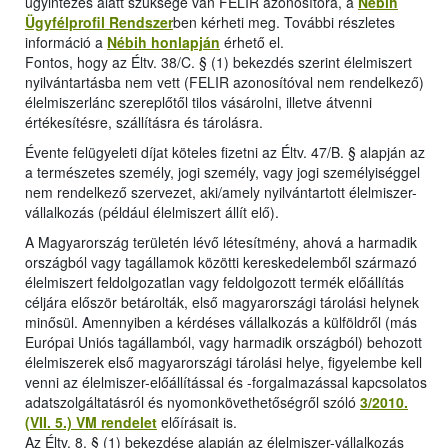
ügyintézés alatt szüksége van FELIR azonosítóra, a
Nébih
Ügyfélprofil Rendszer
ben kérheti meg. További részletes
információ a
Nébih honlapján
érhető el.
Fontos, hogy az Éltv. 38/C. § (1) bekezdés szerint élelmiszert
nyilvántartásba nem vett (FELIR azonosítóval nem rendelkező)
élelmiszerlánc szereplőtől tilos vásárolni, illetve átvenni
értékesítésre, szállításra és tárolásra.
Évente felügyeleti díjat köteles fizetni az Éltv. 47/B. § alapján az
a természetes személy, jogi személy, vagy jogi személyiséggel
nem rendelkező szervezet, aki/amely nyilvántartott élelmiszer-
vállalkozás (például élelmiszert állít elő).
A Magyarország területén lévő létesítmény, ahová a harmadik
országból vagy tagállamok közötti kereskedelemből származó
élelmiszert feldolgozatlan vagy feldolgozott termék előállítás
céljára először betárolták, első magyarországi tárolási helynek
minősül. Amennyiben a kérdéses vállalkozás a külföldről (más
Európai Uniós tagállamból, vagy harmadik országból) behozott
élelmiszerek első magyarországi tárolási helye, figyelembe kell
venni az élelmiszer-előállítással és -forgalmazással kapcsolatos
adatszolgáltatásról és nyomonkövethetőségről szóló
3/2010.
(VII. 5.) VM rendelet
előírásait is.
Az Éltv. 8. § (1) bekezdése alapján az élelmiszer-vállalkozás