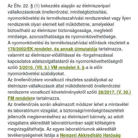
Az Éltv. 22. § (1) bekezdés alapján az élelmiszeripari
vállalkozásoknak önellenőrzési, minőségbiztosítási,
nyomonkövetési és termékvisszahívási rendszereket vagy ilyen
rendszerek olyan elemeit kell működtetnie, amelyekkel
biztosítható az élelmiszer biztonságossága, megfelelő
minősége, azonosíthatósága és nyomonkövethetősége.
A nyomonkövetési és termékvisszahívási előírások részleteit a
178/2002/EK rendelet, és annak útmutatója
tartalmazza,
valamint az élelmiszer-előállítással és -forgalmazással
kapcsolatos adatszolgáltatásról és nyomonkövethetőségről
szóló
3/2010. (VII. 5.) VM rendelet 5. §
-a is előír
nyomonkövetési szabályokat.
Az önellenőrzésre vonatkozó részletes szabályokat az
élelmiszer-vállalkozások által működtetendő önellenőrzési
rendszerre vonatkozó követelményekről szóló
28/2017. (V. 30.)
FM rendelet
e tartalmazza.
Az önellenőrzés során alkalmazott módszer lehet a mintavétel
és laboratóriumi vizsgálat, a biztonsági/minőségi/összetételi
jellemzők megismeréséhez az élelmiszert bármely, az adott
vizsgálatra akkreditált laboratóriumban saját költségére
megvizsgáltathatja. Az egyes laboratóriumok akkreditált
tevékenységeinek listája a
Nemzeti Akkreditáló Hatóság