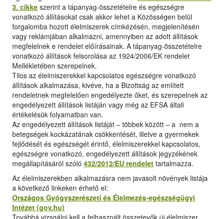
3. cikke
szerint a tápanyag-összetételre és egészségre
vonatkozó állításokat csak akkor lehet a Közösségen belül
forgalomba hozott élelmiszerek címkézésén, megjelenítésén
vagy reklámjában alkalmazni, amennyiben az adott állítások
megfelelnek e rendelet előírásainak. A tápanyag-összetételre
vonatkozó állítások felsorolása az 1924/2006/EK rendelet
Mellékletében szerepelnek.
Tilos az élelmiszerekkel kapcsolatos egészségre vonatkozó
állítások alkalmazása, kivéve, ha a Bizottság az említett
rendeletnek megfelelően engedélyezte őket, és szerepelnek az
engedélyezett állítások listáján vagy még az EFSA általi
értékelésük folyamatban van.
Az engedélyezett állítások listáját – többek között – a nem a
betegségek kockázatának csökkentését, illetve a gyermekek
fejlődését és egészségét érintő, élelmiszerekkel kapcsolatos,
egészségre vonatkozó, engedélyezett állítások jegyzékének
megállapításáról szóló
432/2012/EU rendelet
tartalmazza.
Az élelmiszerekben alkalmazásra nem javasolt növények listája
a következő linkeken érhető el:
Országos Gyógyszerészeti és Élelmezés-egészségügyi
Intézet (gov.hu)
Továbbá vizsgálni kell a felhasznált összetevők új élelmiszer