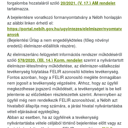
forgalomba hozataláról szóló
20/2021. (V. 17.) AM rendelet
tartalmazza.
A bejelentésre vonatkozó formanyomtatvány a Nébih honlapján
az alábbi linken érhető el:
https://portal.nebih.gov.hu/ugyintezes/elelmiszer/nyomtatv
anyok
(Bejelentési Űrlap a nem engedélyköteles (főleg növényi
eredetű) élelmiszer-előállítók részére).
Az élelmiszerlánc-felügyeleti információs rendszer működéséről
szóló
578/2020. (XII. 14.) Korm. rendelet
szerint a nyilvántartott
élelmiszer-létesítmény működtetése, az élelmiszer-vállalkozási
tevékenység folytatása FELIR azonosító köteles tevékenység.
Fontos azonban, hogy a FELIR azonosító megléte önmagában
nem jogosít a tevékenység végzésére. Ahhoz, hogy az ügyfél
megkezdhesse jogszerű működését, a tevékenységet is be kell
jelentenie az előzőekben részletezettek szerint. Amennyiben az
ügyfél még nem rendelkezik FELIR azonosítóval, a Nébih azt
hivatalból állapítja meg számára, a járási hivatal nyilvántartásba
vételi eljárásával egyidejűleg.
Abban az esetben, ha az ügyfélnek a tevékenység
nyilvántartásba vétele céljából történő bejelentése előtt vagy az