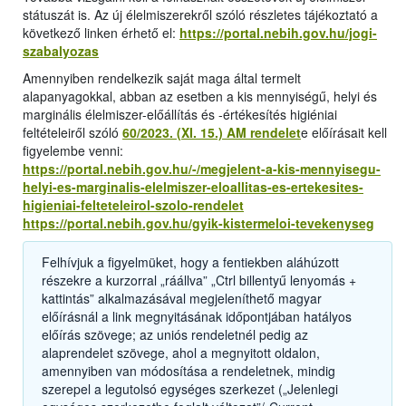
státuszát is. Az új élelmiszerekről szóló részletes tájékoztató a
következő linken érhető el:
https://portal.nebih.gov.hu/jogi-
szabalyozas
Amennyiben rendelkezik saját maga által termelt
alapanyagokkal, abban az esetben a kis mennyiségű, helyi és
marginális élelmiszer-előállítás és -értékesítés higiéniai
feltételeiről szóló
60/2023. (XI. 15.) AM rendelet
e előírásait kell
figyelembe venni:
https://portal.nebih.gov.hu/-/megjelent-a-kis-mennyisegu-
helyi-es-marginalis-elelmiszer-eloallitas-es-ertekesites-
higieniai-felteteleirol-szolo-rendelet
https://portal.nebih.gov.hu/gyik-kistermeloi-tevekenyseg
Felhívjuk a figyelmüket, hogy a fentiekben aláhúzott
részekre a kurzorral „ráállva” „Ctrl billentyű lenyomás +
kattintás” alkalmazásával megjeleníthető magyar
előírásnál a link megnyitásának időpontjában hatályos
előírás szövege; az uniós rendeletnél pedig az
alaprendelet szövege, ahol a megnyitott oldalon,
amennyiben van módosítása a rendeletnek, mindig
szerepel a legutolsó egységes szerkezet („Jelenlegi