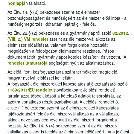
honlapjá
n található.
Az Éltv. 14. § (2) bekezdése szerint az élelmiszer
biztonságosságáért és minőségéért az élelmiszer előállítója - a
minőségmegőrzési időtartam lejártáig - felelős.
Az Éltv. 22.§ (2) bekezdése és a gyártmánylapról szóló
82/2012.
(VIII. 2.) VM rendelet
szerint az élelmiszer-vállalkozás az
élelmiszer előállítását, valamint forgalomba hozatalát
megelőzően a feldolgozott élelmiszerre részletes, írásos
dokumentációt, gyártmánylapot köteles készíteni és vezetni. A
rendelet útmutatója
segítséget nyújt az alkalmazáshoz.
Az előállított, közfogyasztásra szánt termékeket megfelelő,
magyar nyelvű jelöléssel kell ellátni.
A fogyasztók élelmiszerekkel kapcsolatos tájékoztatásáról szóló
1169/2011/EU rendelet
(továbbiakban: Jelölési rendelet)
tartalmazza többek között a kötelező adatok felsorolását, az
azokra vonatkozó részletszabályokat. A Jelölési rendelet 8.
cikke (1) bekezdése szerint az élelmiszerekkel kapcsolatos
tájékoztatásért felelős élelmiszer-vállalkozó az a vállalkozó,
akinek neve vagy cégneve alatt az élelmiszert forgalomba
hozzák. Az Éltv. 14. § (4) bekezdése szerint az élelmiszer-
vállalkozás akkor is felelős az élelmiszer jelöléséért, ha a jelölési