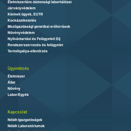
Élelmiszerlánc-biztonsági laborhálózat
Járványvédelem
Kiemelt ügyek, EUTR
Kockázatkezelés
Mezőgazdasági genetikai erőforrások
Növényvédelem
Nyilvántartási és Felügyeleti Díj
Rendszerszervezés és felügyelet
Termékpálya-ellenőrzés
Ügyintézés
Élelmiszer
Állat
Növény
Labor/Egyéb
Kapcsolat
Nébih Igazgatóságok
Nébih Laboratóriumok