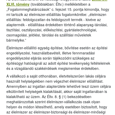
XLVI. törvény
(továbbiakban: Éltv.) mellékletében a
„Fogalommeghatározások” c. fejezet 15. pontja kimondja, hogy
mi tartozik az élelmiszer-előállítás fogalomkörébe: „élelmiszer-
előállítás: feldolgozatlan és feldolgozott termék - kivéve az
alaptermék - előállítása érdekében történő alapanyag-tárolási,
tisztítási, osztályozási, előkészítési, gyártástechnológiai,
csomagolási, jelölési, tárolási és szállítási műveletek
bármelyike.”
Élelmiszer-előállító egység építése, bővítése esetén az építési
engedélyezési, használatbavételi, illetve fennmaradási
engedélyezési eljárás során tájékozódni szükséges az
építésügyi hatóságnál az adott építési tevékenység feltételeinek
és a vizsgálandó szakkérdések megismerése érdekében.
A vállalkozó a saját otthonában, életvitelszerűen lakás céljára
használt helyiségekben nem végezhet élelmiszer előállítást.
Amennyiben az ingatlan alapterülete lehetővé teszi üzem céljára
elkülönített helyiségek kialakítását, akkor saját ingatlanában is
kialakítható az üzem. Az Éltv. 8. § (1) bekezdésében
meghatározottak szerint élelmiszer-vállalkozás csak olyan
helyen és módon létesíthető, amely esetében biztosított, hogy
az élelmiszer az élelmiszer-biztonsági és élelmiszer-minőségi