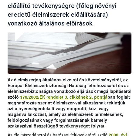
előállító tevékenységre (főleg növényi
eredetű élelmiszerek előállítására)
vonatkozó általános előírások
Az élelmiszerjog általános elveiről és követelményeiről, az
Európai Élelmiszerbiztonsági Hatóság létrehozásáról és az
élelmiszerbiztonságra vonatkozó eljárások megállapításáról
szóló
178/2002/EK rendelet 3. cikkének 2. pontjá
ban foglalt
meghatározás szerint élelmiszer-vállalkozásnak tekintjük
azt a nyereségérdekelt vagy nonprofit, köz- vagy
magánvállalkozást, amely az élelmiszerek termelésének,
feldolgozásának vagy forgalmazásának bármely
szakaszával összefüggő tevékenységet folytat.
Az élelmiszerláncról és hatósági felügyeletéről szóló
2008. évi