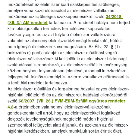
működtetéséhez élelmiszer-ipari szakképesítés szükséges,
amelyre vonatkozó előírásokat az élelmiszer-vállalkozás
működéséhez szükséges szakképesítésekről szóló
34/2018.
(XII. 3.) AM rendelet
tartalmazza. A rendelet hatálya nem terjed
ki a feldolgozatlan termékek termelésével kapcsolatos
tevékenységre és az azt folytató élelmiszer-vállalkozásra,
valamint az alacsony élelmiszerbiztonsági kockázatú, hűtést
nem igénylő élelmiszerek csomagolására. Az Éltv. 22. § (1)
bekezdés c) pontja alapján az élelmiszer-előállítást végző
élelmiszer-vállalkozónak ki kell jelölnie az élelmiszer-biztonsági
szaktudással is rendelkező, az élelmiszer-előállító tevékenység
közben helyben folyamatosan jelenlévő, azonnali intézkedésre
feljogosított felelős személyt is, az erre vonatkozó előírásokat is
a fenti AM rendelet tartalmazza.
Az élelmiszer előállítás és forgalomba hozatal egyes élelmiszer-
higiéniai feltételeiről és az élelmiszerek hatósági ellenőrzéséről
szóló
68/2007. (VII. 26.) FVM-EüM-SzMM együttes rendelet
4.§
-a értelmében valamennyi élelmiszer-vállalkozónak
gondoskodnia kell arról, hogy az élelmiszerekkel foglalkozó
dolgozók tevékenységüknek megfelelő módon higiéniai
szempontból felügyelet alatt álljanak, és azokban az élelmiszer-
higiéniai kérdésekben, amelyek munkájuk során érintik őket,