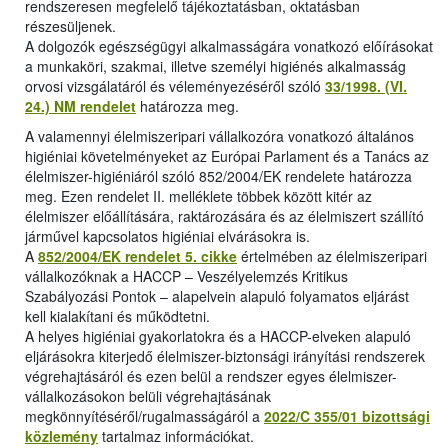
rendszeresen megfelelő tájékoztatásban, oktatásban
részesüljenek.
A dolgozók egészségügyi alkalmasságára vonatkozó előírásokat
a munkaköri, szakmai, illetve személyi higiénés alkalmasság
orvosi vizsgálatáról és véleményezéséről szóló
33/1998. (VI.
24.) NM rendelet
határozza meg.
A valamennyi élelmiszeripari vállalkozóra vonatkozó általános
higiéniai követelményeket az Európai Parlament és a Tanács az
élelmiszer-higiéniáról szóló 852/2004/EK rendelete határozza
meg. Ezen rendelet II. melléklete többek között kitér az
élelmiszer előállítására, raktározására és az élelmiszert szállító
járművel kapcsolatos higiéniai elvárásokra is.
A
852/2004/EK rendelet 5. cikke
értelmében az élelmiszeripari
vállalkozóknak a HACCP – Veszélyelemzés Kritikus
Szabályozási Pontok – alapelvein alapuló folyamatos eljárást
kell kialakítani és működtetni.
A helyes higiéniai gyakorlatokra és a HACCP-elveken alapuló
eljárásokra kiterjedő élelmiszer-biztonsági irányítási rendszerek
végrehajtásáról és ezen belül a rendszer egyes élelmiszer-
vállalkozásokon belüli végrehajtásának
megkönnyítéséről/rugalmasságáról a
2022/C 355/01 bizottsági
közlemény
tartalmaz információkat.