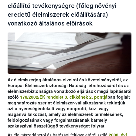
előállító tevékenységre (főleg növényi
eredetű élelmiszerek előállítására)
vonatkozó általános előírások
Az élelmiszerjog általános elveiről és követelményeiről, az
Európai Élelmiszerbiztonsági Hatóság létrehozásáról és az
élelmiszerbiztonságra vonatkozó eljárások megállapításáról
szóló
178/2002/EK rendelet 3. cikkének 2. pontjá
ban foglalt
meghatározás szerint élelmiszer-vállalkozásnak tekintjük
azt a nyereségérdekelt vagy nonprofit, köz- vagy
magánvállalkozást, amely az élelmiszerek termelésének,
feldolgozásának vagy forgalmazásának bármely
szakaszával összefüggő tevékenységet folytat.
Az élelmiszerláncról és hatósági felügyeletéről szóló
2008. évi