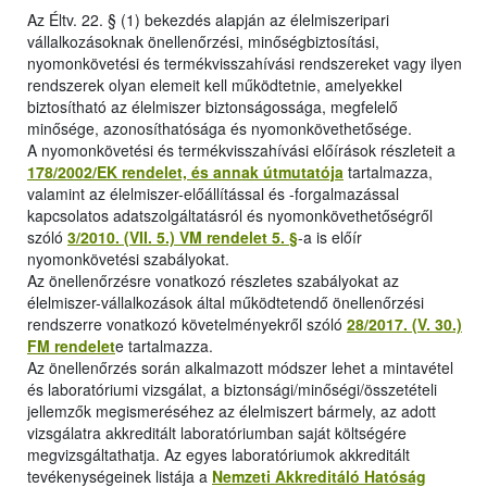
Az Éltv. 22. § (1) bekezdés alapján az élelmiszeripari
vállalkozásoknak önellenőrzési, minőségbiztosítási,
nyomonkövetési és termékvisszahívási rendszereket vagy ilyen
rendszerek olyan elemeit kell működtetnie, amelyekkel
biztosítható az élelmiszer biztonságossága, megfelelő
minősége, azonosíthatósága és nyomonkövethetősége.
A nyomonkövetési és termékvisszahívási előírások részleteit a
178/2002/EK rendelet, és annak útmutatója
tartalmazza,
valamint az élelmiszer-előállítással és -forgalmazással
kapcsolatos adatszolgáltatásról és nyomonkövethetőségről
szóló
3/2010. (VII. 5.) VM rendelet 5. §
-a is előír
nyomonkövetési szabályokat.
Az önellenőrzésre vonatkozó részletes szabályokat az
élelmiszer-vállalkozások által működtetendő önellenőrzési
rendszerre vonatkozó követelményekről szóló
28/2017. (V. 30.)
FM rendelet
e tartalmazza.
Az önellenőrzés során alkalmazott módszer lehet a mintavétel
és laboratóriumi vizsgálat, a biztonsági/minőségi/összetételi
jellemzők megismeréséhez az élelmiszert bármely, az adott
vizsgálatra akkreditált laboratóriumban saját költségére
megvizsgáltathatja. Az egyes laboratóriumok akkreditált
tevékenységeinek listája a
Nemzeti Akkreditáló Hatóság