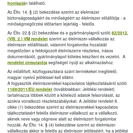
honlapjá
n található.
Az Éltv. 14. § (2) bekezdése szerint az élelmiszer
biztonságosságáért és minőségéért az élelmiszer előállítója - a
minőségmegőrzési időtartam lejártáig - felelős.
Az Éltv. 22.§ (2) bekezdése és a gyártmánylapról szóló
82/2012.
(VIII. 2.) VM rendelet
szerint az élelmiszer-vállalkozás az
élelmiszer előállítását, valamint forgalomba hozatalát
megelőzően a feldolgozott élelmiszerre részletes, írásos
dokumentációt, gyártmánylapot köteles készíteni és vezetni. A
rendelet útmutatója
segítséget nyújt az alkalmazáshoz.
Az előállított, közfogyasztásra szánt termékeket megfelelő,
magyar nyelvű jelöléssel kell ellátni.
A fogyasztók élelmiszerekkel kapcsolatos tájékoztatásáról szóló
1169/2011/EU rendelet
(továbbiakban: Jelölési rendelet)
tartalmazza többek között a kötelező adatok felsorolását, az
azokra vonatkozó részletszabályokat. A Jelölési rendelet 8.
cikke (1) bekezdése szerint az élelmiszerekkel kapcsolatos
tájékoztatásért felelős élelmiszer-vállalkozó az a vállalkozó,
akinek neve vagy cégneve alatt az élelmiszert forgalomba
hozzák. Az Éltv. 14. § (4) bekezdése szerint az élelmiszer-
vállalkozás akkor is felelős az élelmiszer jelöléséért, ha a jelölési