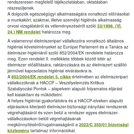
rendszeresen megfelelő tájékoztatásban, oktatásban
részesüljenek.
A dolgozók egészségügyi alkalmasságára vonatkozó előírásokat
a munkaköri, szakmai, illetve személyi higiénés alkalmasság
orvosi vizsgálatáról és véleményezéséről szóló
33/1998. (VI.
24.) NM rendelet
határozza meg.
A valamennyi élelmiszeripari vállalkozóra vonatkozó általános
higiéniai követelményeket az Európai Parlament és a Tanács az
élelmiszer-higiéniáról szóló 852/2004/EK rendelete határozza
meg. Ezen rendelet II. melléklete többek között kitér az
élelmiszer előállítására, raktározására és az élelmiszert szállító
járművel kapcsolatos higiéniai elvárásokra is.
A
852/2004/EK rendelet 5. cikke
értelmében az élelmiszeripari
vállalkozóknak a HACCP – Veszélyelemzés Kritikus
Szabályozási Pontok – alapelvein alapuló folyamatos eljárást
kell kialakítani és működtetni.
A helyes higiéniai gyakorlatokra és a HACCP-elveken alapuló
eljárásokra kiterjedő élelmiszer-biztonsági irányítási rendszerek
végrehajtásáról és ezen belül a rendszer egyes élelmiszer-
vállalkozásokon belüli végrehajtásának
megkönnyítéséről/rugalmasságáról a
2022/C 355/01 bizottsági
közlemény
tartalmaz információkat.