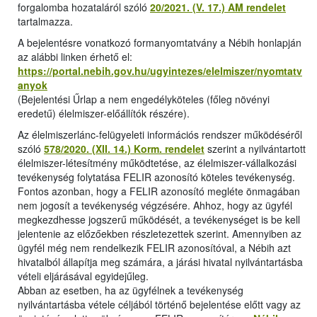
forgalomba hozataláról szóló
20/2021. (V. 17.) AM rendelet
tartalmazza.
A bejelentésre vonatkozó formanyomtatvány a Nébih honlapján
az alábbi linken érhető el:
https://portal.nebih.gov.hu/ugyintezes/elelmiszer/nyomtatv
anyok
(Bejelentési Űrlap a nem engedélyköteles (főleg növényi
eredetű) élelmiszer-előállítók részére).
Az élelmiszerlánc-felügyeleti információs rendszer működéséről
szóló
578/2020. (XII. 14.) Korm. rendelet
szerint a nyilvántartott
élelmiszer-létesítmény működtetése, az élelmiszer-vállalkozási
tevékenység folytatása FELIR azonosító köteles tevékenység.
Fontos azonban, hogy a FELIR azonosító megléte önmagában
nem jogosít a tevékenység végzésére. Ahhoz, hogy az ügyfél
megkezdhesse jogszerű működését, a tevékenységet is be kell
jelentenie az előzőekben részletezettek szerint. Amennyiben az
ügyfél még nem rendelkezik FELIR azonosítóval, a Nébih azt
hivatalból állapítja meg számára, a járási hivatal nyilvántartásba
vételi eljárásával egyidejűleg.
Abban az esetben, ha az ügyfélnek a tevékenység
nyilvántartásba vétele céljából történő bejelentése előtt vagy az