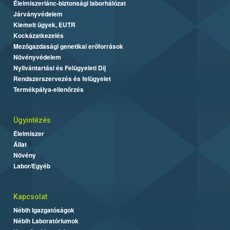
Élelmiszerlánc-biztonsági laborhálózat
Járványvédelem
Kiemelt ügyek, EUTR
Kockázatkezelés
Mezőgazdasági genetikai erőforrások
Növényvédelem
Nyilvántartási és Felügyeleti Díj
Rendszerszervezés és felügyelet
Termékpálya-ellenőrzés
Ügyintézés
Élelmiszer
Állat
Növény
Labor/Egyéb
Kapcsolat
Nébih Igazgatóságok
Nébih Laboratóriumok