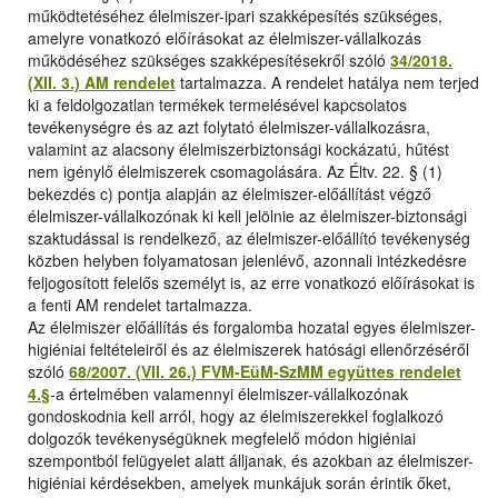
működtetéséhez élelmiszer-ipari szakképesítés szükséges,
amelyre vonatkozó előírásokat az élelmiszer-vállalkozás
működéséhez szükséges szakképesítésekről szóló
34/2018.
(XII. 3.) AM rendelet
tartalmazza. A rendelet hatálya nem terjed
ki a feldolgozatlan termékek termelésével kapcsolatos
tevékenységre és az azt folytató élelmiszer-vállalkozásra,
valamint az alacsony élelmiszerbiztonsági kockázatú, hűtést
nem igénylő élelmiszerek csomagolására. Az Éltv. 22. § (1)
bekezdés c) pontja alapján az élelmiszer-előállítást végző
élelmiszer-vállalkozónak ki kell jelölnie az élelmiszer-biztonsági
szaktudással is rendelkező, az élelmiszer-előállító tevékenység
közben helyben folyamatosan jelenlévő, azonnali intézkedésre
feljogosított felelős személyt is, az erre vonatkozó előírásokat is
a fenti AM rendelet tartalmazza.
Az élelmiszer előállítás és forgalomba hozatal egyes élelmiszer-
higiéniai feltételeiről és az élelmiszerek hatósági ellenőrzéséről
szóló
68/2007. (VII. 26.) FVM-EüM-SzMM együttes rendelet
4.§
-a értelmében valamennyi élelmiszer-vállalkozónak
gondoskodnia kell arról, hogy az élelmiszerekkel foglalkozó
dolgozók tevékenységüknek megfelelő módon higiéniai
szempontból felügyelet alatt álljanak, és azokban az élelmiszer-
higiéniai kérdésekben, amelyek munkájuk során érintik őket,