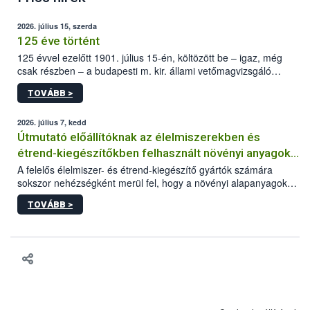
2026. július 15, szerda
125 éve történt
125 évvel ezelőtt 1901. július 15-én, költözött be – igaz, még
csak részben – a budapesti m. kir. állami vetőmagvizsgáló
állomás a Kis Rókus utca 15. szám alatti, Czigler Győző által
TOVÁBB >
tervezett új épületébe.
2026. július 7, kedd
Útmutató előállítóknak az élelmiszerekben és
étrend-kiegészítőkben felhasznált növényi anyagok,
növényi kivonatok élelmiszer-biztonsági
A felelős élelmiszer- és étrend-kiegészítő gyártók számára
sokszor nehézségként merül fel, hogy a növényi alapanyagok
kockázatértékeléséhez szükséges adatbázisokról
és kivonatok, melyek jelenleg uniós szinten nem szabályozottak,
TOVÁBB >
milyen tisztasági, minőségi és biztonsági paramétereknek
feleljenek meg. Mivel a termékért a gyártó a felelős, neki kell
minden adatot összevetve dönteni arról, hogy egy alapanyagot
végül felhasznál vagy nem a termékében. Ebben a döntési
folyamatban szeretnénk segítséget nyújtani a vállalkozásnak az
alábbi, adatbázisokat, útmutatókat, segédanyagokat tartalmazó
összefoglaló anyaggal.