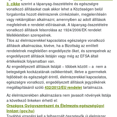
3. cikke
szerint a tápanyag-összetételre és egészségre
vonatkozó állításokat csak akkor lehet a Közösségen belül
forgalomba hozott élelmiszerek címkézésén, megjelenítésén
vagy reklámjában alkalmazni, amennyiben az adott állítások
megfelelnek e rendelet előírásainak. A tápanyag-összetételre
vonatkozó állítások felsorolása az 1924/2006/EK rendelet
Mellékletében szerepelnek.
Tilos az élelmiszerekkel kapcsolatos egészségre vonatkozó
állítások alkalmazása, kivéve, ha a Bizottság az említett
rendeletnek megfelelően engedélyezte őket, és szerepelnek az
engedélyezett állítások listáján vagy még az EFSA általi
értékelésük folyamatban van.
Az engedélyezett állítások listáját – többek között – a nem a
betegségek kockázatának csökkentését, illetve a gyermekek
fejlődését és egészségét érintő, élelmiszerekkel kapcsolatos,
egészségre vonatkozó, engedélyezett állítások jegyzékének
megállapításáról szóló
432/2012/EU rendelet
tartalmazza.
Az élelmiszerekben alkalmazásra nem javasolt növények listája
a következő linkeken érhető el:
Országos Gyógyszerészeti és Élelmezés-egészségügyi
Intézet (gov.hu)
Továbbá vizsgálni kell a felhasznált összetevők új élelmiszer