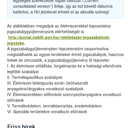
egységes szerkezetbe foglalt változat”/„Current
consolidated version”) linkje, így az ezt követő dátumra
kattintva, a HU jelzésnél érhető el az aktuális szöveg!
Az alábbiakban megadjuk az élelmiszerekkel kapcsolatos
jogszabálygyűjteményünk elérhetőségét is:
http://portal.nebih.gov.hu/-/elelmiszer-jogszabalyok-
jegyzeke
.
A jogszabálygyűjteményben fejezetenként csoportosítva
megtalálhatók az egyes területeket érintő jogszabályok, hasznos
linkek és útmutatók, a jogszabálygyűjtemény fő fejezetei:
I. Az élelmiszer-előállítás, forgalmazás és a hatósági ellenőrzés
legfőbb szabályai
II. Termékspecifikus szabályok
III. Élelmiszer-feldolgozás során (fel)használt
anyagokra/tárgyakra vonatkozó szabályok
IV. Élelmiszerekben előforduló szennyezőanyagokra vonatkozó
előírások
V. Termékvédelem, terméktanúsítás, eredetvédelem
VI. Speciális területekre vonatkozó előírások
Friss hírek