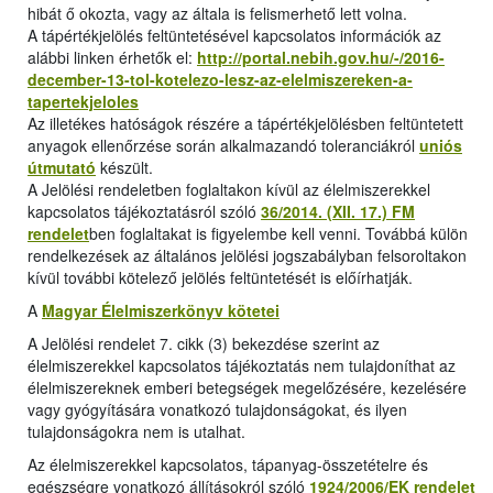
hibát ő okozta, vagy az általa is felismerhető lett volna.
A tápértékjelölés feltüntetésével kapcsolatos információk az
alábbi linken érhetők el:
http://portal.nebih.gov.hu/-/2016-
december-13-tol-kotelezo-lesz-az-elelmiszereken-a-
tapertekjeloles
Az illetékes hatóságok részére a tápértékjelölésben feltüntetett
anyagok ellenőrzése során alkalmazandó toleranciákról
uniós
útmutató
készült.
A Jelölési rendeletben foglaltakon kívül az élelmiszerekkel
kapcsolatos tájékoztatásról szóló
36/2014. (XII. 17.) FM
rendelet
ben foglaltakat is figyelembe kell venni. Továbbá külön
rendelkezések az általános jelölési jogszabályban felsoroltakon
kívül további kötelező jelölés feltüntetését is előírhatják.
A
Magyar Élelmiszerkönyv kötetei
A Jelölési rendelet 7. cikk (3) bekezdése szerint az
élelmiszerekkel kapcsolatos tájékoztatás nem tulajdoníthat az
élelmiszereknek emberi betegségek megelőzésére, kezelésére
vagy gyógyítására vonatkozó tulajdonságokat, és ilyen
tulajdonságokra nem is utalhat.
Az élelmiszerekkel kapcsolatos, tápanyag-összetételre és
egészségre vonatkozó állításokról szóló
1924/2006/EK rendelet