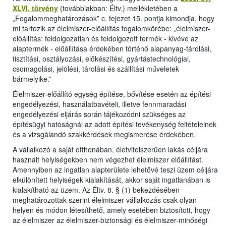
XLVI. törvény
(továbbiakban: Éltv.) mellékletében a
„Fogalommeghatározások” c. fejezet 15. pontja kimondja, hogy
mi tartozik az élelmiszer-előállítás fogalomkörébe: „élelmiszer-
előállítás: feldolgozatlan és feldolgozott termék - kivéve az
alaptermék - előállítása érdekében történő alapanyag-tárolási,
tisztítási, osztályozási, előkészítési, gyártástechnológiai,
csomagolási, jelölési, tárolási és szállítási műveletek
bármelyike.”
Élelmiszer-előállító egység építése, bővítése esetén az építési
engedélyezési, használatbavételi, illetve fennmaradási
engedélyezési eljárás során tájékozódni szükséges az
építésügyi hatóságnál az adott építési tevékenység feltételeinek
és a vizsgálandó szakkérdések megismerése érdekében.
A vállalkozó a saját otthonában, életvitelszerűen lakás céljára
használt helyiségekben nem végezhet élelmiszer előállítást.
Amennyiben az ingatlan alapterülete lehetővé teszi üzem céljára
elkülönített helyiségek kialakítását, akkor saját ingatlanában is
kialakítható az üzem. Az Éltv. 8. § (1) bekezdésében
meghatározottak szerint élelmiszer-vállalkozás csak olyan
helyen és módon létesíthető, amely esetében biztosított, hogy
az élelmiszer az élelmiszer-biztonsági és élelmiszer-minőségi