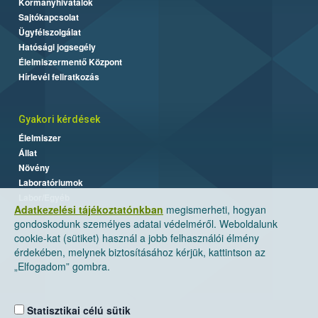
Kormányhivatalok
Sajtókapcsolat
Ügyfélszolgálat
Hatósági jogsegély
Élelmiszermentő Központ
Hírlevél feliratkozás
Gyakori kérdések
Élelmiszer
Állat
Növény
Laboratóriumok
Labor/Egyéb
Adatkezelési tájékoztatónkban
megismerheti, hogyan
gondoskodunk személyes adatai védelméről. Weboldalunk
cookie-kat (sütiket) használ a jobb felhasználói élmény
érdekében, melynek biztosításához kérjük, kattintson az
„Elfogadom” gombra.
Statisztikai célú sütik