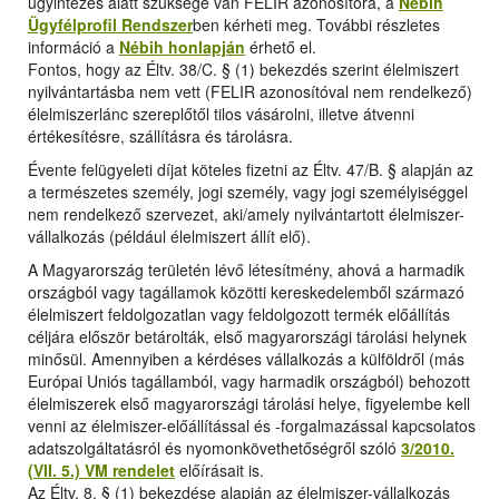
ügyintézés alatt szüksége van FELIR azonosítóra, a
Nébih
Ügyfélprofil Rendszer
ben kérheti meg. További részletes
információ a
Nébih honlapján
érhető el.
Fontos, hogy az Éltv. 38/C. § (1) bekezdés szerint élelmiszert
nyilvántartásba nem vett (FELIR azonosítóval nem rendelkező)
élelmiszerlánc szereplőtől tilos vásárolni, illetve átvenni
értékesítésre, szállításra és tárolásra.
Évente felügyeleti díjat köteles fizetni az Éltv. 47/B. § alapján az
a természetes személy, jogi személy, vagy jogi személyiséggel
nem rendelkező szervezet, aki/amely nyilvántartott élelmiszer-
vállalkozás (például élelmiszert állít elő).
A Magyarország területén lévő létesítmény, ahová a harmadik
országból vagy tagállamok közötti kereskedelemből származó
élelmiszert feldolgozatlan vagy feldolgozott termék előállítás
céljára először betárolták, első magyarországi tárolási helynek
minősül. Amennyiben a kérdéses vállalkozás a külföldről (más
Európai Uniós tagállamból, vagy harmadik országból) behozott
élelmiszerek első magyarországi tárolási helye, figyelembe kell
venni az élelmiszer-előállítással és -forgalmazással kapcsolatos
adatszolgáltatásról és nyomonkövethetőségről szóló
3/2010.
(VII. 5.) VM rendelet
előírásait is.
Az Éltv. 8. § (1) bekezdése alapján az élelmiszer-vállalkozás