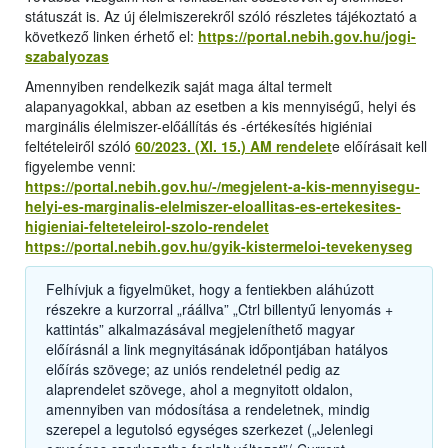
státuszát is. Az új élelmiszerekről szóló részletes tájékoztató a
következő linken érhető el:
https://portal.nebih.gov.hu/jogi-
szabalyozas
Amennyiben rendelkezik saját maga által termelt
alapanyagokkal, abban az esetben a kis mennyiségű, helyi és
marginális élelmiszer-előállítás és -értékesítés higiéniai
feltételeiről szóló
60/2023. (XI. 15.) AM rendelet
e előírásait kell
figyelembe venni:
https://portal.nebih.gov.hu/-/megjelent-a-kis-mennyisegu-
helyi-es-marginalis-elelmiszer-eloallitas-es-ertekesites-
higieniai-felteteleirol-szolo-rendelet
https://portal.nebih.gov.hu/gyik-kistermeloi-tevekenyseg
Felhívjuk a figyelmüket, hogy a fentiekben aláhúzott
részekre a kurzorral „ráállva” „Ctrl billentyű lenyomás +
kattintás” alkalmazásával megjeleníthető magyar
előírásnál a link megnyitásának időpontjában hatályos
előírás szövege; az uniós rendeletnél pedig az
alaprendelet szövege, ahol a megnyitott oldalon,
amennyiben van módosítása a rendeletnek, mindig
szerepel a legutolsó egységes szerkezet („Jelenlegi