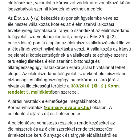
előírásoknak, valamint a környezet védelmére vonatkozó külön
jogszabályok szerinti követelményeknek megfelel.
Az Éltv. 23. § (2) bekezdés a) pontját figyelembe véve az
élelmiszer-vállalkozás köteles az élelmiszervállalkozási
tevékenység folytatására irányuló szándékát az élelmiszerlánc-
felügyeleti szervnek bejelenteni, amely az Éltv. 35. § (2)
bekezdés a) pontja alapján az élelmiszer-vállalkozásokat illetve
a létesítményeket nyilvántartásba veszi. A vállalkozás ez irányú
bejelentési kötelezettségének a vállalkozás telephelye szerint
területileg illetékes élelmiszerlánc-biztonsági és
állategészségügyi hatáskörben eljáró járási hivatalánál tehet
eleget. Az élelmiszerlánc-felügyeleti szervként élelmiszerlánc-
biztonsági és állategészségügyi hatáskörben eljáró járási
hivatalok illetékességi területe a
383/2016. (XII. 2.) Korm.
rendelet 3. mellékleté
ben szerepel.
A járási hivatalok elérhetőségei megtalálhatók a
Kormányhivatalok (
kormanyhivatalok.hu
) oldalon. A
bejelentési eljárás díj és illetékmentes.
A bejelentésre vonatkozó részletes rendelkezéseket az
élelmiszerek és az élelmiszerekkel rendeltetésszerűen
érintkezésbe kerülő anyagok és tárgyak előállításáról és