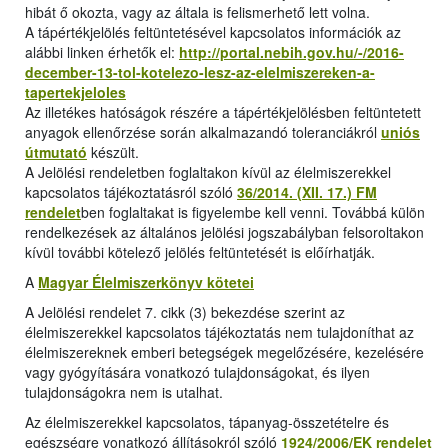
hibát ő okozta, vagy az általa is felismerhető lett volna.
A tápértékjelölés feltüntetésével kapcsolatos információk az
alábbi linken érhetők el:
http://portal.nebih.gov.hu/-/2016-
december-13-tol-kotelezo-lesz-az-elelmiszereken-a-
tapertekjeloles
Az illetékes hatóságok részére a tápértékjelölésben feltüntetett
anyagok ellenőrzése során alkalmazandó toleranciákról
uniós
útmutató
készült.
A Jelölési rendeletben foglaltakon kívül az élelmiszerekkel
kapcsolatos tájékoztatásról szóló
36/2014. (XII. 17.) FM
rendelet
ben foglaltakat is figyelembe kell venni. Továbbá külön
rendelkezések az általános jelölési jogszabályban felsoroltakon
kívül további kötelező jelölés feltüntetését is előírhatják.
A
Magyar Élelmiszerkönyv kötetei
A Jelölési rendelet 7. cikk (3) bekezdése szerint az
élelmiszerekkel kapcsolatos tájékoztatás nem tulajdoníthat az
élelmiszereknek emberi betegségek megelőzésére, kezelésére
vagy gyógyítására vonatkozó tulajdonságokat, és ilyen
tulajdonságokra nem is utalhat.
Az élelmiszerekkel kapcsolatos, tápanyag-összetételre és
egészségre vonatkozó állításokról szóló
1924/2006/EK rendelet