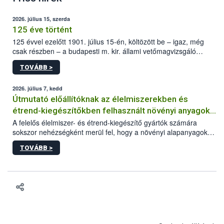
2026. július 15, szerda
125 éve történt
125 évvel ezelőtt 1901. július 15-én, költözött be – igaz, még
csak részben – a budapesti m. kir. állami vetőmagvizsgáló
állomás a Kis Rókus utca 15. szám alatti, Czigler Győző által
TOVÁBB >
tervezett új épületébe.
2026. július 7, kedd
Útmutató előállítóknak az élelmiszerekben és
étrend-kiegészítőkben felhasznált növényi anyagok,
növényi kivonatok élelmiszer-biztonsági
A felelős élelmiszer- és étrend-kiegészítő gyártók számára
sokszor nehézségként merül fel, hogy a növényi alapanyagok
kockázatértékeléséhez szükséges adatbázisokról
és kivonatok, melyek jelenleg uniós szinten nem szabályozottak,
TOVÁBB >
milyen tisztasági, minőségi és biztonsági paramétereknek
feleljenek meg. Mivel a termékért a gyártó a felelős, neki kell
minden adatot összevetve dönteni arról, hogy egy alapanyagot
végül felhasznál vagy nem a termékében. Ebben a döntési
folyamatban szeretnénk segítséget nyújtani a vállalkozásnak az
alábbi, adatbázisokat, útmutatókat, segédanyagokat tartalmazó
összefoglaló anyaggal.