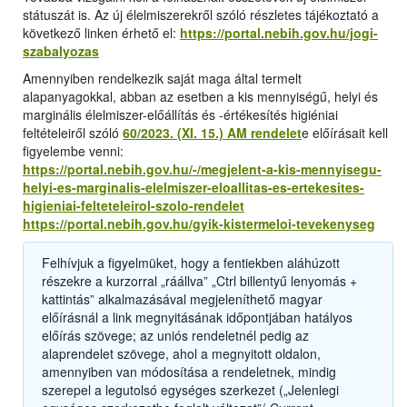
státuszát is. Az új élelmiszerekről szóló részletes tájékoztató a
következő linken érhető el:
https://portal.nebih.gov.hu/jogi-
szabalyozas
Amennyiben rendelkezik saját maga által termelt
alapanyagokkal, abban az esetben a kis mennyiségű, helyi és
marginális élelmiszer-előállítás és -értékesítés higiéniai
feltételeiről szóló
60/2023. (XI. 15.) AM rendelet
e előírásait kell
figyelembe venni:
https://portal.nebih.gov.hu/-/megjelent-a-kis-mennyisegu-
helyi-es-marginalis-elelmiszer-eloallitas-es-ertekesites-
higieniai-felteteleirol-szolo-rendelet
https://portal.nebih.gov.hu/gyik-kistermeloi-tevekenyseg
Felhívjuk a figyelmüket, hogy a fentiekben aláhúzott
részekre a kurzorral „ráállva” „Ctrl billentyű lenyomás +
kattintás” alkalmazásával megjeleníthető magyar
előírásnál a link megnyitásának időpontjában hatályos
előírás szövege; az uniós rendeletnél pedig az
alaprendelet szövege, ahol a megnyitott oldalon,
amennyiben van módosítása a rendeletnek, mindig
szerepel a legutolsó egységes szerkezet („Jelenlegi