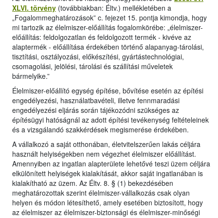
XLVI. törvény
(továbbiakban: Éltv.) mellékletében a
„Fogalommeghatározások” c. fejezet 15. pontja kimondja, hogy
mi tartozik az élelmiszer-előállítás fogalomkörébe: „élelmiszer-
előállítás: feldolgozatlan és feldolgozott termék - kivéve az
alaptermék - előállítása érdekében történő alapanyag-tárolási,
tisztítási, osztályozási, előkészítési, gyártástechnológiai,
csomagolási, jelölési, tárolási és szállítási műveletek
bármelyike.”
Élelmiszer-előállító egység építése, bővítése esetén az építési
engedélyezési, használatbavételi, illetve fennmaradási
engedélyezési eljárás során tájékozódni szükséges az
építésügyi hatóságnál az adott építési tevékenység feltételeinek
és a vizsgálandó szakkérdések megismerése érdekében.
A vállalkozó a saját otthonában, életvitelszerűen lakás céljára
használt helyiségekben nem végezhet élelmiszer előállítást.
Amennyiben az ingatlan alapterülete lehetővé teszi üzem céljára
elkülönített helyiségek kialakítását, akkor saját ingatlanában is
kialakítható az üzem. Az Éltv. 8. § (1) bekezdésében
meghatározottak szerint élelmiszer-vállalkozás csak olyan
helyen és módon létesíthető, amely esetében biztosított, hogy
az élelmiszer az élelmiszer-biztonsági és élelmiszer-minőségi