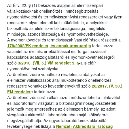
Az Éltv. 22. § (1) bekezdés alapján az élelmiszeripari
vállalkozásoknak önellenőrzési, minőségbiztosítási,
nyomonkövetési és termékvisszahívási rendszereket vagy ilyen
rendszerek olyan elemeit kell működtetnie, amelyekkel
biztosítható az élelmiszer biztonságossága, megfelelő
minősége, azonosíthatósága és nyomonkövethetősége.
A nyomonkövetési és termékvisszahívási előírások részleteit a
178/2002/EK rendelet, és annak útmutatója
tartalmazza,
valamint az élelmiszer-előállítással és -forgalmazással
kapcsolatos adatszolgáltatásról és nyomonkövethetőségről
szóló
3/2010. (VII. 5.) VM rendelet 5. §
-a is előír
nyomonkövetési szabályokat.
Az önellenőrzésre vonatkozó részletes szabályokat az
élelmiszer-vállalkozások által működtetendő önellenőrzési
rendszerre vonatkozó követelményekről szóló
28/2017. (V. 30.)
FM rendelet
e tartalmazza.
Az önellenőrzés során alkalmazott módszer lehet a mintavétel
és laboratóriumi vizsgálat, a biztonsági/minőségi/összetételi
jellemzők megismeréséhez az élelmiszert bármely, az adott
vizsgálatra akkreditált laboratóriumban saját költségére
megvizsgáltathatja. Az egyes laboratóriumok akkreditált
tevékenységeinek listája a
Nemzeti Akkreditáló Hatóság