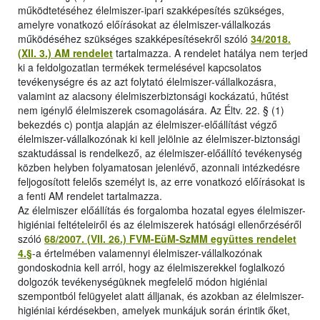
működtetéséhez élelmiszer-ipari szakképesítés szükséges,
amelyre vonatkozó előírásokat az élelmiszer-vállalkozás
működéséhez szükséges szakképesítésekről szóló
34/2018.
(XII. 3.) AM rendelet
tartalmazza. A rendelet hatálya nem terjed
ki a feldolgozatlan termékek termelésével kapcsolatos
tevékenységre és az azt folytató élelmiszer-vállalkozásra,
valamint az alacsony élelmiszerbiztonsági kockázatú, hűtést
nem igénylő élelmiszerek csomagolására. Az Éltv. 22. § (1)
bekezdés c) pontja alapján az élelmiszer-előállítást végző
élelmiszer-vállalkozónak ki kell jelölnie az élelmiszer-biztonsági
szaktudással is rendelkező, az élelmiszer-előállító tevékenység
közben helyben folyamatosan jelenlévő, azonnali intézkedésre
feljogosított felelős személyt is, az erre vonatkozó előírásokat is
a fenti AM rendelet tartalmazza.
Az élelmiszer előállítás és forgalomba hozatal egyes élelmiszer-
higiéniai feltételeiről és az élelmiszerek hatósági ellenőrzéséről
szóló
68/2007. (VII. 26.) FVM-EüM-SzMM együttes rendelet
4.§
-a értelmében valamennyi élelmiszer-vállalkozónak
gondoskodnia kell arról, hogy az élelmiszerekkel foglalkozó
dolgozók tevékenységüknek megfelelő módon higiéniai
szempontból felügyelet alatt álljanak, és azokban az élelmiszer-
higiéniai kérdésekben, amelyek munkájuk során érintik őket,