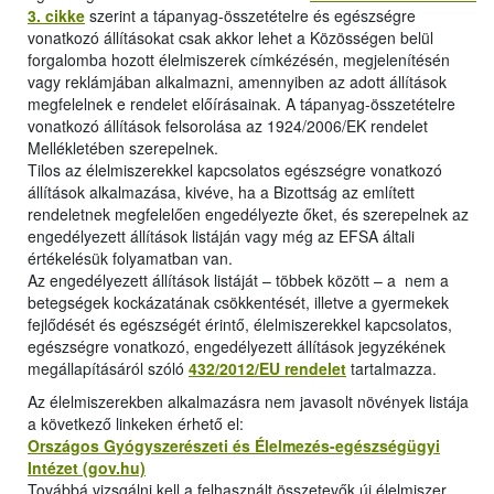
3. cikke
szerint a tápanyag-összetételre és egészségre
vonatkozó állításokat csak akkor lehet a Közösségen belül
forgalomba hozott élelmiszerek címkézésén, megjelenítésén
vagy reklámjában alkalmazni, amennyiben az adott állítások
megfelelnek e rendelet előírásainak. A tápanyag-összetételre
vonatkozó állítások felsorolása az 1924/2006/EK rendelet
Mellékletében szerepelnek.
Tilos az élelmiszerekkel kapcsolatos egészségre vonatkozó
állítások alkalmazása, kivéve, ha a Bizottság az említett
rendeletnek megfelelően engedélyezte őket, és szerepelnek az
engedélyezett állítások listáján vagy még az EFSA általi
értékelésük folyamatban van.
Az engedélyezett állítások listáját – többek között – a nem a
betegségek kockázatának csökkentését, illetve a gyermekek
fejlődését és egészségét érintő, élelmiszerekkel kapcsolatos,
egészségre vonatkozó, engedélyezett állítások jegyzékének
megállapításáról szóló
432/2012/EU rendelet
tartalmazza.
Az élelmiszerekben alkalmazásra nem javasolt növények listája
a következő linkeken érhető el:
Országos Gyógyszerészeti és Élelmezés-egészségügyi
Intézet (gov.hu)
Továbbá vizsgálni kell a felhasznált összetevők új élelmiszer