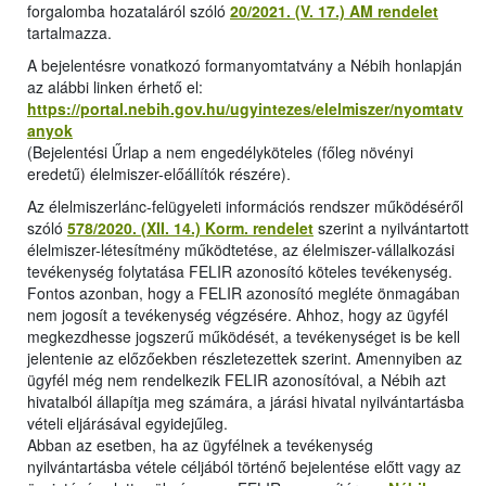
forgalomba hozataláról szóló
20/2021. (V. 17.) AM rendelet
tartalmazza.
A bejelentésre vonatkozó formanyomtatvány a Nébih honlapján
az alábbi linken érhető el:
https://portal.nebih.gov.hu/ugyintezes/elelmiszer/nyomtatv
anyok
(Bejelentési Űrlap a nem engedélyköteles (főleg növényi
eredetű) élelmiszer-előállítók részére).
Az élelmiszerlánc-felügyeleti információs rendszer működéséről
szóló
578/2020. (XII. 14.) Korm. rendelet
szerint a nyilvántartott
élelmiszer-létesítmény működtetése, az élelmiszer-vállalkozási
tevékenység folytatása FELIR azonosító köteles tevékenység.
Fontos azonban, hogy a FELIR azonosító megléte önmagában
nem jogosít a tevékenység végzésére. Ahhoz, hogy az ügyfél
megkezdhesse jogszerű működését, a tevékenységet is be kell
jelentenie az előzőekben részletezettek szerint. Amennyiben az
ügyfél még nem rendelkezik FELIR azonosítóval, a Nébih azt
hivatalból állapítja meg számára, a járási hivatal nyilvántartásba
vételi eljárásával egyidejűleg.
Abban az esetben, ha az ügyfélnek a tevékenység
nyilvántartásba vétele céljából történő bejelentése előtt vagy az