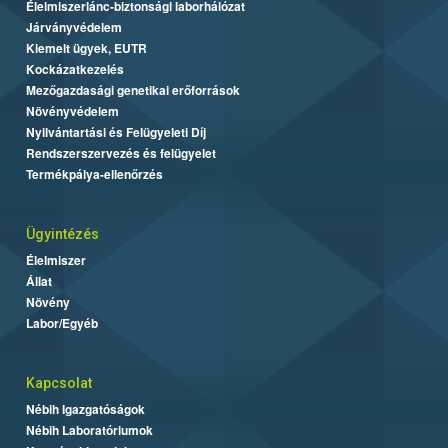
Élelmiszerlánc-biztonsági laborhálózat
Járványvédelem
Kiemelt ügyek, EUTR
Kockázatkezelés
Mezőgazdasági genetikai erőforrások
Növényvédelem
Nyilvántartási és Felügyeleti Díj
Rendszerszervezés és felügyelet
Termékpálya-ellenőrzés
Ügyintézés
Élelmiszer
Állat
Növény
Labor/Egyéb
Kapcsolat
Nébih Igazgatóságok
Nébih Laboratóriumok