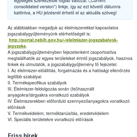
egységes szerkezetbe foglalt változat”/„Current
consolidated version”) linkje, így az ezt követő dátumra
kattintva, a HU jelzésnél érhető el az aktuális szöveg!
Az alábbiakban megadjuk az élelmiszerekkel kapcsolatos
jogszabálygyűjteményünk elérhetőségét is:
http://portal.nebih.gov.hu/-/elelmiszer-jogszabalyok-
jegyzeke
.
A jogszabálygyűjteményben fejezetenként csoportosítva
megtalálhatók az egyes területeket érintő jogszabályok, hasznos
linkek és útmutatók, a jogszabálygyűjtemény fő fejezetei:
I. Az élelmiszer-előállítás, forgalmazás és a hatósági ellenőrzés
legfőbb szabályai
II. Termékspecifikus szabályok
III. Élelmiszer-feldolgozás során (fel)használt
anyagokra/tárgyakra vonatkozó szabályok
IV. Élelmiszerekben előforduló szennyezőanyagokra vonatkozó
előírások
V. Termékvédelem, terméktanúsítás, eredetvédelem
VI. Speciális területekre vonatkozó előírások
Friss hírek