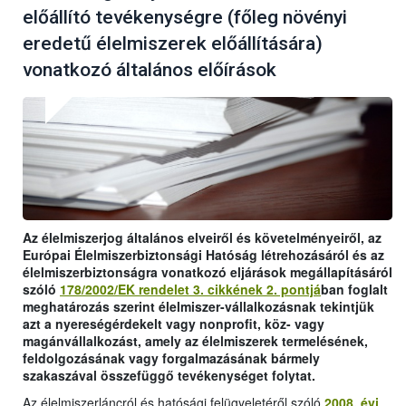
előállító tevékenységre (főleg növényi
eredetű élelmiszerek előállítására)
vonatkozó általános előírások
Az élelmiszerjog általános elveiről és követelményeiről, az
Európai Élelmiszerbiztonsági Hatóság létrehozásáról és az
élelmiszerbiztonságra vonatkozó eljárások megállapításáról
szóló
178/2002/EK rendelet 3. cikkének 2. pontjá
ban foglalt
meghatározás szerint élelmiszer-vállalkozásnak tekintjük
azt a nyereségérdekelt vagy nonprofit, köz- vagy
magánvállalkozást, amely az élelmiszerek termelésének,
feldolgozásának vagy forgalmazásának bármely
szakaszával összefüggő tevékenységet folytat.
Az élelmiszerláncról és hatósági felügyeletéről szóló
2008. évi