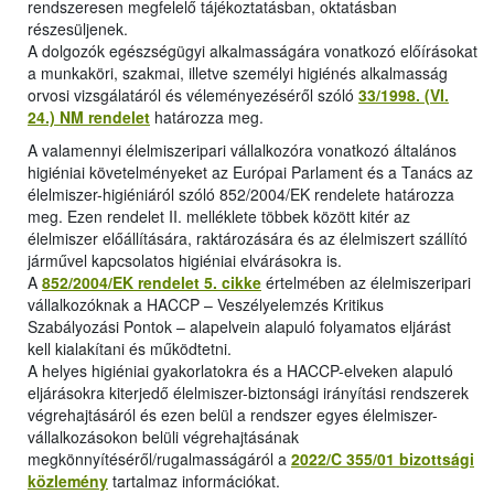
rendszeresen megfelelő tájékoztatásban, oktatásban
részesüljenek.
A dolgozók egészségügyi alkalmasságára vonatkozó előírásokat
a munkaköri, szakmai, illetve személyi higiénés alkalmasság
orvosi vizsgálatáról és véleményezéséről szóló
33/1998. (VI.
24.) NM rendelet
határozza meg.
A valamennyi élelmiszeripari vállalkozóra vonatkozó általános
higiéniai követelményeket az Európai Parlament és a Tanács az
élelmiszer-higiéniáról szóló 852/2004/EK rendelete határozza
meg. Ezen rendelet II. melléklete többek között kitér az
élelmiszer előállítására, raktározására és az élelmiszert szállító
járművel kapcsolatos higiéniai elvárásokra is.
A
852/2004/EK rendelet 5. cikke
értelmében az élelmiszeripari
vállalkozóknak a HACCP – Veszélyelemzés Kritikus
Szabályozási Pontok – alapelvein alapuló folyamatos eljárást
kell kialakítani és működtetni.
A helyes higiéniai gyakorlatokra és a HACCP-elveken alapuló
eljárásokra kiterjedő élelmiszer-biztonsági irányítási rendszerek
végrehajtásáról és ezen belül a rendszer egyes élelmiszer-
vállalkozásokon belüli végrehajtásának
megkönnyítéséről/rugalmasságáról a
2022/C 355/01 bizottsági
közlemény
tartalmaz információkat.