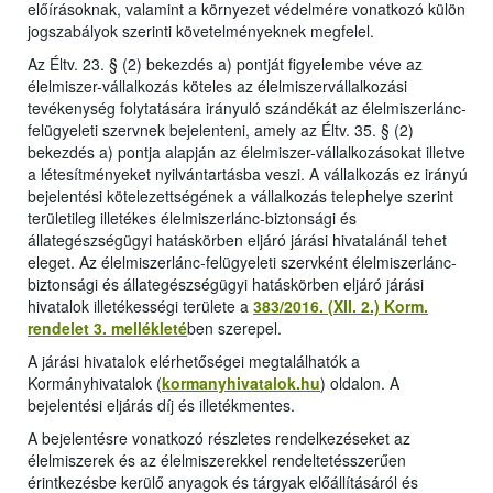
előírásoknak, valamint a környezet védelmére vonatkozó külön
jogszabályok szerinti követelményeknek megfelel.
Az Éltv. 23. § (2) bekezdés a) pontját figyelembe véve az
élelmiszer-vállalkozás köteles az élelmiszervállalkozási
tevékenység folytatására irányuló szándékát az élelmiszerlánc-
felügyeleti szervnek bejelenteni, amely az Éltv. 35. § (2)
bekezdés a) pontja alapján az élelmiszer-vállalkozásokat illetve
a létesítményeket nyilvántartásba veszi. A vállalkozás ez irányú
bejelentési kötelezettségének a vállalkozás telephelye szerint
területileg illetékes élelmiszerlánc-biztonsági és
állategészségügyi hatáskörben eljáró járási hivatalánál tehet
eleget. Az élelmiszerlánc-felügyeleti szervként élelmiszerlánc-
biztonsági és állategészségügyi hatáskörben eljáró járási
hivatalok illetékességi területe a
383/2016. (XII. 2.) Korm.
rendelet 3. mellékleté
ben szerepel.
A járási hivatalok elérhetőségei megtalálhatók a
Kormányhivatalok (
kormanyhivatalok.hu
) oldalon. A
bejelentési eljárás díj és illetékmentes.
A bejelentésre vonatkozó részletes rendelkezéseket az
élelmiszerek és az élelmiszerekkel rendeltetésszerűen
érintkezésbe kerülő anyagok és tárgyak előállításáról és