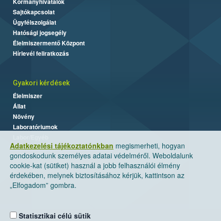
Kormányhivatalok
Sajtókapcsolat
Ügyfélszolgálat
Hatósági jogsegély
Élelmiszermentő Központ
Hírlevél feliratkozás
Gyakori kérdések
Élelmiszer
Állat
Növény
Laboratóriumok
Labor/Egyéb
Adatkezelési tájékoztatónkban
megismerheti, hogyan
gondoskodunk személyes adatai védelméről. Weboldalunk
cookie-kat (sütiket) használ a jobb felhasználói élmény
érdekében, melynek biztosításához kérjük, kattintson az
„Elfogadom” gombra.
Statisztikai célú sütik