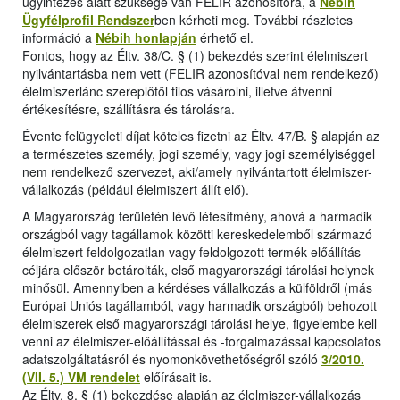
ügyintézés alatt szüksége van FELIR azonosítóra, a
Nébih
Ügyfélprofil Rendszer
ben kérheti meg. További részletes
információ a
Nébih honlapján
érhető el.
Fontos, hogy az Éltv. 38/C. § (1) bekezdés szerint élelmiszert
nyilvántartásba nem vett (FELIR azonosítóval nem rendelkező)
élelmiszerlánc szereplőtől tilos vásárolni, illetve átvenni
értékesítésre, szállításra és tárolásra.
Évente felügyeleti díjat köteles fizetni az Éltv. 47/B. § alapján az
a természetes személy, jogi személy, vagy jogi személyiséggel
nem rendelkező szervezet, aki/amely nyilvántartott élelmiszer-
vállalkozás (például élelmiszert állít elő).
A Magyarország területén lévő létesítmény, ahová a harmadik
országból vagy tagállamok közötti kereskedelemből származó
élelmiszert feldolgozatlan vagy feldolgozott termék előállítás
céljára először betárolták, első magyarországi tárolási helynek
minősül. Amennyiben a kérdéses vállalkozás a külföldről (más
Európai Uniós tagállamból, vagy harmadik országból) behozott
élelmiszerek első magyarországi tárolási helye, figyelembe kell
venni az élelmiszer-előállítással és -forgalmazással kapcsolatos
adatszolgáltatásról és nyomonkövethetőségről szóló
3/2010.
(VII. 5.) VM rendelet
előírásait is.
Az Éltv. 8. § (1) bekezdése alapján az élelmiszer-vállalkozás