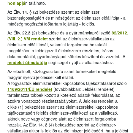
honlapjá
n található.
Az Éltv. 14. § (2) bekezdése szerint az élelmiszer
biztonságosságáért és minőségéért az élelmiszer előállítója - a
minőségmegőrzési időtartam lejártáig - felelős.
Az Éltv. 22.§ (2) bekezdése és a gyártmánylapról szóló
82/2012.
(VIII. 2.) VM rendelet
szerint az élelmiszer-vállalkozás az
élelmiszer előállítását, valamint forgalomba hozatalát
megelőzően a feldolgozott élelmiszerre részletes, írásos
dokumentációt, gyártmánylapot köteles készíteni és vezetni. A
rendelet útmutatója
segítséget nyújt az alkalmazáshoz.
Az előállított, közfogyasztásra szánt termékeket megfelelő,
magyar nyelvű jelöléssel kell ellátni.
A fogyasztók élelmiszerekkel kapcsolatos tájékoztatásáról szóló
1169/2011/EU rendelet
(továbbiakban: Jelölési rendelet)
tartalmazza többek között a kötelező adatok felsorolását, az
azokra vonatkozó részletszabályokat. A Jelölési rendelet 8.
cikke (1) bekezdése szerint az élelmiszerekkel kapcsolatos
tájékoztatásért felelős élelmiszer-vállalkozó az a vállalkozó,
akinek neve vagy cégneve alatt az élelmiszert forgalomba
hozzák. Az Éltv. 14. § (4) bekezdése szerint az élelmiszer-
vállalkozás akkor is felelős az élelmiszer jelöléséért, ha a jelölési