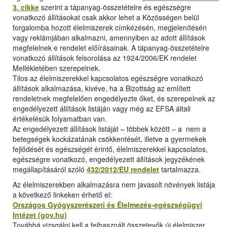
3. cikke
szerint a tápanyag-összetételre és egészségre
vonatkozó állításokat csak akkor lehet a Közösségen belül
forgalomba hozott élelmiszerek címkézésén, megjelenítésén
vagy reklámjában alkalmazni, amennyiben az adott állítások
megfelelnek e rendelet előírásainak. A tápanyag-összetételre
vonatkozó állítások felsorolása az 1924/2006/EK rendelet
Mellékletében szerepelnek.
Tilos az élelmiszerekkel kapcsolatos egészségre vonatkozó
állítások alkalmazása, kivéve, ha a Bizottság az említett
rendeletnek megfelelően engedélyezte őket, és szerepelnek az
engedélyezett állítások listáján vagy még az EFSA általi
értékelésük folyamatban van.
Az engedélyezett állítások listáját – többek között – a nem a
betegségek kockázatának csökkentését, illetve a gyermekek
fejlődését és egészségét érintő, élelmiszerekkel kapcsolatos,
egészségre vonatkozó, engedélyezett állítások jegyzékének
megállapításáról szóló
432/2012/EU rendelet
tartalmazza.
Az élelmiszerekben alkalmazásra nem javasolt növények listája
a következő linkeken érhető el:
Országos Gyógyszerészeti és Élelmezés-egészségügyi
Intézet (gov.hu)
Továbbá vizsgálni kell a felhasznált összetevők új élelmiszer