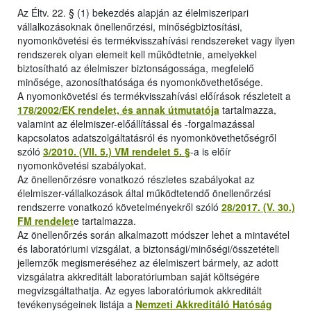
Az Éltv. 22. § (1) bekezdés alapján az élelmiszeripari
vállalkozásoknak önellenőrzési, minőségbiztosítási,
nyomonkövetési és termékvisszahívási rendszereket vagy ilyen
rendszerek olyan elemeit kell működtetnie, amelyekkel
biztosítható az élelmiszer biztonságossága, megfelelő
minősége, azonosíthatósága és nyomonkövethetősége.
A nyomonkövetési és termékvisszahívási előírások részleteit a
178/2002/EK rendelet, és annak útmutatója
tartalmazza,
valamint az élelmiszer-előállítással és -forgalmazással
kapcsolatos adatszolgáltatásról és nyomonkövethetőségről
szóló
3/2010. (VII. 5.) VM rendelet 5. §
-a is előír
nyomonkövetési szabályokat.
Az önellenőrzésre vonatkozó részletes szabályokat az
élelmiszer-vállalkozások által működtetendő önellenőrzési
rendszerre vonatkozó követelményekről szóló
28/2017. (V. 30.)
FM rendelet
e tartalmazza.
Az önellenőrzés során alkalmazott módszer lehet a mintavétel
és laboratóriumi vizsgálat, a biztonsági/minőségi/összetételi
jellemzők megismeréséhez az élelmiszert bármely, az adott
vizsgálatra akkreditált laboratóriumban saját költségére
megvizsgáltathatja. Az egyes laboratóriumok akkreditált
tevékenységeinek listája a
Nemzeti Akkreditáló Hatóság