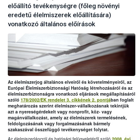
előállító tevékenységre (főleg növényi
eredetű élelmiszerek előállítására)
vonatkozó általános előírások
Az élelmiszerjog általános elveiről és követelményeiről, az
Európai Élelmiszerbiztonsági Hatóság létrehozásáról és az
élelmiszerbiztonságra vonatkozó eljárások megállapításáról
szóló
178/2002/EK rendelet 3. cikkének 2. pontjá
ban foglalt
meghatározás szerint élelmiszer-vállalkozásnak tekintjük
azt a nyereségérdekelt vagy nonprofit, köz- vagy
magánvállalkozást, amely az élelmiszerek termelésének,
feldolgozásának vagy forgalmazásának bármely
szakaszával összefüggő tevékenységet folytat.
Az élelmiszerláncról és hatósági felügyeletéről szóló
2008. évi