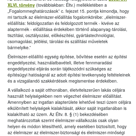
XLVI. törvény
(továbbiakban: Éltv.) mellékletében a
„Fogalommeghatározások” c. fejezet 15. pontja kimondja, hogy
mi tartozik az élelmiszer-előállítás fogalomkörébe: „élelmiszer-
előállítás: feldolgozatlan és feldolgozott termék - kivéve az
alaptermék - előállítása érdekében történő alapanyag-tárolási,
tisztítási, osztályozási, előkészítési, gyártástechnológiai,
csomagolási, jelölési, tárolási és szállítási műveletek
bármelyike.”
Élelmiszer-előállító egység építése, bővítése esetén az építési
engedélyezési, használatbavételi, illetve fennmaradási
engedélyezési eljárás során tájékozódni szükséges az
építésügyi hatóságnál az adott építési tevékenység feltételeinek
és a vizsgálandó szakkérdések megismerése érdekében.
A vállalkozó a saját otthonában, életvitelszerűen lakás céljára
használt helyiségekben nem végezhet élelmiszer előállítást.
Amennyiben az ingatlan alapterülete lehetővé teszi üzem céljára
elkülönített helyiségek kialakítását, akkor saját ingatlanában is
kialakítható az üzem. Az Éltv. 8. § (1) bekezdésében
meghatározottak szerint élelmiszer-vállalkozás csak olyan
helyen és módon létesíthető, amely esetében biztosított, hogy
az élelmiszer az élelmiszer-biztonsági és élelmiszer-minőségi