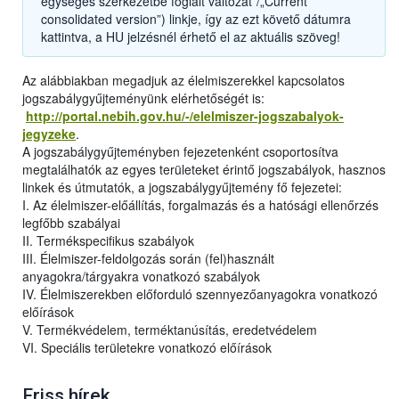
egységes szerkezetbe foglalt változat”/„Current
consolidated version”) linkje, így az ezt követő dátumra
kattintva, a HU jelzésnél érhető el az aktuális szöveg!
Az alábbiakban megadjuk az élelmiszerekkel kapcsolatos
jogszabálygyűjteményünk elérhetőségét is:
http://portal.nebih.gov.hu/-/elelmiszer-jogszabalyok-
jegyzeke
.
A jogszabálygyűjteményben fejezetenként csoportosítva
megtalálhatók az egyes területeket érintő jogszabályok, hasznos
linkek és útmutatók, a jogszabálygyűjtemény fő fejezetei:
I. Az élelmiszer-előállítás, forgalmazás és a hatósági ellenőrzés
legfőbb szabályai
II. Termékspecifikus szabályok
III. Élelmiszer-feldolgozás során (fel)használt
anyagokra/tárgyakra vonatkozó szabályok
IV. Élelmiszerekben előforduló szennyezőanyagokra vonatkozó
előírások
V. Termékvédelem, terméktanúsítás, eredetvédelem
VI. Speciális területekre vonatkozó előírások
Friss hírek