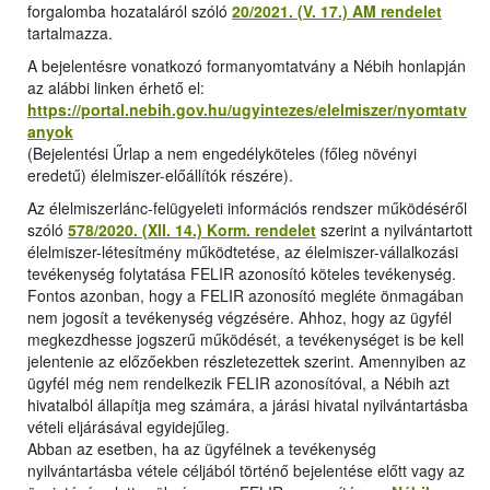
forgalomba hozataláról szóló
20/2021. (V. 17.) AM rendelet
tartalmazza.
A bejelentésre vonatkozó formanyomtatvány a Nébih honlapján
az alábbi linken érhető el:
https://portal.nebih.gov.hu/ugyintezes/elelmiszer/nyomtatv
anyok
(Bejelentési Űrlap a nem engedélyköteles (főleg növényi
eredetű) élelmiszer-előállítók részére).
Az élelmiszerlánc-felügyeleti információs rendszer működéséről
szóló
578/2020. (XII. 14.) Korm. rendelet
szerint a nyilvántartott
élelmiszer-létesítmény működtetése, az élelmiszer-vállalkozási
tevékenység folytatása FELIR azonosító köteles tevékenység.
Fontos azonban, hogy a FELIR azonosító megléte önmagában
nem jogosít a tevékenység végzésére. Ahhoz, hogy az ügyfél
megkezdhesse jogszerű működését, a tevékenységet is be kell
jelentenie az előzőekben részletezettek szerint. Amennyiben az
ügyfél még nem rendelkezik FELIR azonosítóval, a Nébih azt
hivatalból állapítja meg számára, a járási hivatal nyilvántartásba
vételi eljárásával egyidejűleg.
Abban az esetben, ha az ügyfélnek a tevékenység
nyilvántartásba vétele céljából történő bejelentése előtt vagy az