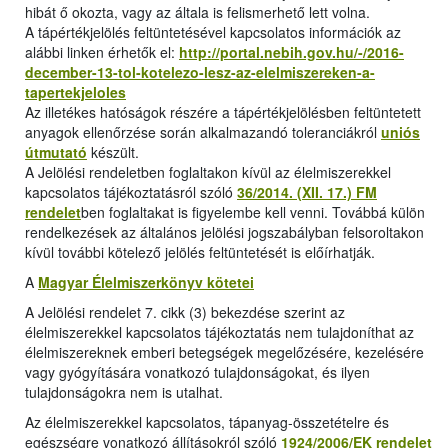
hibát ő okozta, vagy az általa is felismerhető lett volna.
A tápértékjelölés feltüntetésével kapcsolatos információk az
alábbi linken érhetők el:
http://portal.nebih.gov.hu/-/2016-
december-13-tol-kotelezo-lesz-az-elelmiszereken-a-
tapertekjeloles
Az illetékes hatóságok részére a tápértékjelölésben feltüntetett
anyagok ellenőrzése során alkalmazandó toleranciákról
uniós
útmutató
készült.
A Jelölési rendeletben foglaltakon kívül az élelmiszerekkel
kapcsolatos tájékoztatásról szóló
36/2014. (XII. 17.) FM
rendelet
ben foglaltakat is figyelembe kell venni. Továbbá külön
rendelkezések az általános jelölési jogszabályban felsoroltakon
kívül további kötelező jelölés feltüntetését is előírhatják.
A
Magyar Élelmiszerkönyv kötetei
A Jelölési rendelet 7. cikk (3) bekezdése szerint az
élelmiszerekkel kapcsolatos tájékoztatás nem tulajdoníthat az
élelmiszereknek emberi betegségek megelőzésére, kezelésére
vagy gyógyítására vonatkozó tulajdonságokat, és ilyen
tulajdonságokra nem is utalhat.
Az élelmiszerekkel kapcsolatos, tápanyag-összetételre és
egészségre vonatkozó állításokról szóló
1924/2006/EK rendelet