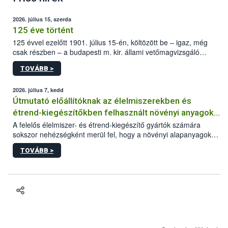
2026. július 15, szerda
125 éve történt
125 évvel ezelőtt 1901. július 15-én, költözött be – igaz, még
csak részben – a budapesti m. kir. állami vetőmagvizsgáló
állomás a Kis Rókus utca 15. szám alatti, Czigler Győző által
TOVÁBB >
tervezett új épületébe.
2026. július 7, kedd
Útmutató előállítóknak az élelmiszerekben és
étrend-kiegészítőkben felhasznált növényi anyagok,
növényi kivonatok élelmiszer-biztonsági
A felelős élelmiszer- és étrend-kiegészítő gyártók számára
sokszor nehézségként merül fel, hogy a növényi alapanyagok
kockázatértékeléséhez szükséges adatbázisokról
és kivonatok, melyek jelenleg uniós szinten nem szabályozottak,
TOVÁBB >
milyen tisztasági, minőségi és biztonsági paramétereknek
feleljenek meg. Mivel a termékért a gyártó a felelős, neki kell
minden adatot összevetve dönteni arról, hogy egy alapanyagot
végül felhasznál vagy nem a termékében. Ebben a döntési
folyamatban szeretnénk segítséget nyújtani a vállalkozásnak az
alábbi, adatbázisokat, útmutatókat, segédanyagokat tartalmazó
összefoglaló anyaggal.