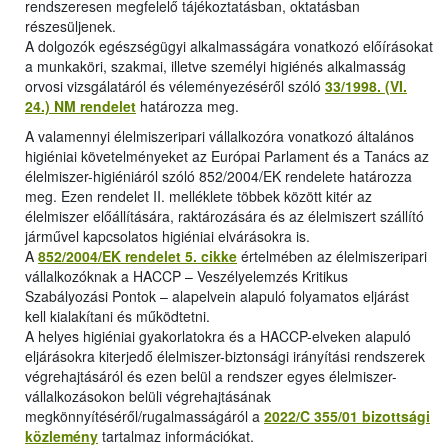
rendszeresen megfelelő tájékoztatásban, oktatásban
részesüljenek.
A dolgozók egészségügyi alkalmasságára vonatkozó előírásokat
a munkaköri, szakmai, illetve személyi higiénés alkalmasság
orvosi vizsgálatáról és véleményezéséről szóló
33/1998. (VI.
24.) NM rendelet
határozza meg.
A valamennyi élelmiszeripari vállalkozóra vonatkozó általános
higiéniai követelményeket az Európai Parlament és a Tanács az
élelmiszer-higiéniáról szóló 852/2004/EK rendelete határozza
meg. Ezen rendelet II. melléklete többek között kitér az
élelmiszer előállítására, raktározására és az élelmiszert szállító
járművel kapcsolatos higiéniai elvárásokra is.
A
852/2004/EK rendelet 5. cikke
értelmében az élelmiszeripari
vállalkozóknak a HACCP – Veszélyelemzés Kritikus
Szabályozási Pontok – alapelvein alapuló folyamatos eljárást
kell kialakítani és működtetni.
A helyes higiéniai gyakorlatokra és a HACCP-elveken alapuló
eljárásokra kiterjedő élelmiszer-biztonsági irányítási rendszerek
végrehajtásáról és ezen belül a rendszer egyes élelmiszer-
vállalkozásokon belüli végrehajtásának
megkönnyítéséről/rugalmasságáról a
2022/C 355/01 bizottsági
közlemény
tartalmaz információkat.