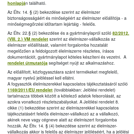
honlapjá
n található.
Az Éltv. 14. § (2) bekezdése szerint az élelmiszer
biztonságosságáért és minőségéért az élelmiszer előállítója - a
minőségmegőrzési időtartam lejártáig - felelős.
Az Éltv. 22.§ (2) bekezdése és a gyártmánylapról szóló
82/2012.
(VIII. 2.) VM rendelet
szerint az élelmiszer-vállalkozás az
élelmiszer előállítását, valamint forgalomba hozatalát
megelőzően a feldolgozott élelmiszerre részletes, írásos
dokumentációt, gyártmánylapot köteles készíteni és vezetni. A
rendelet útmutatója
segítséget nyújt az alkalmazáshoz.
Az előállított, közfogyasztásra szánt termékeket megfelelő,
magyar nyelvű jelöléssel kell ellátni.
A fogyasztók élelmiszerekkel kapcsolatos tájékoztatásáról szóló
1169/2011/EU rendelet
(továbbiakban: Jelölési rendelet)
tartalmazza többek között a kötelező adatok felsorolását, az
azokra vonatkozó részletszabályokat. A Jelölési rendelet 8.
cikke (1) bekezdése szerint az élelmiszerekkel kapcsolatos
tájékoztatásért felelős élelmiszer-vállalkozó az a vállalkozó,
akinek neve vagy cégneve alatt az élelmiszert forgalomba
hozzák. Az Éltv. 14. § (4) bekezdése szerint az élelmiszer-
vállalkozás akkor is felelős az élelmiszer jelöléséért, ha a jelölési