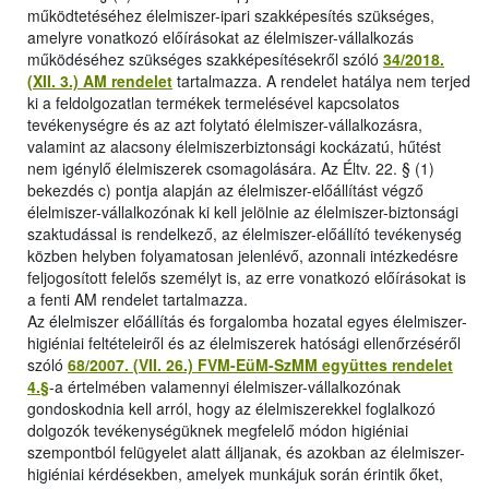
működtetéséhez élelmiszer-ipari szakképesítés szükséges,
amelyre vonatkozó előírásokat az élelmiszer-vállalkozás
működéséhez szükséges szakképesítésekről szóló
34/2018.
(XII. 3.) AM rendelet
tartalmazza. A rendelet hatálya nem terjed
ki a feldolgozatlan termékek termelésével kapcsolatos
tevékenységre és az azt folytató élelmiszer-vállalkozásra,
valamint az alacsony élelmiszerbiztonsági kockázatú, hűtést
nem igénylő élelmiszerek csomagolására. Az Éltv. 22. § (1)
bekezdés c) pontja alapján az élelmiszer-előállítást végző
élelmiszer-vállalkozónak ki kell jelölnie az élelmiszer-biztonsági
szaktudással is rendelkező, az élelmiszer-előállító tevékenység
közben helyben folyamatosan jelenlévő, azonnali intézkedésre
feljogosított felelős személyt is, az erre vonatkozó előírásokat is
a fenti AM rendelet tartalmazza.
Az élelmiszer előállítás és forgalomba hozatal egyes élelmiszer-
higiéniai feltételeiről és az élelmiszerek hatósági ellenőrzéséről
szóló
68/2007. (VII. 26.) FVM-EüM-SzMM együttes rendelet
4.§
-a értelmében valamennyi élelmiszer-vállalkozónak
gondoskodnia kell arról, hogy az élelmiszerekkel foglalkozó
dolgozók tevékenységüknek megfelelő módon higiéniai
szempontból felügyelet alatt álljanak, és azokban az élelmiszer-
higiéniai kérdésekben, amelyek munkájuk során érintik őket,