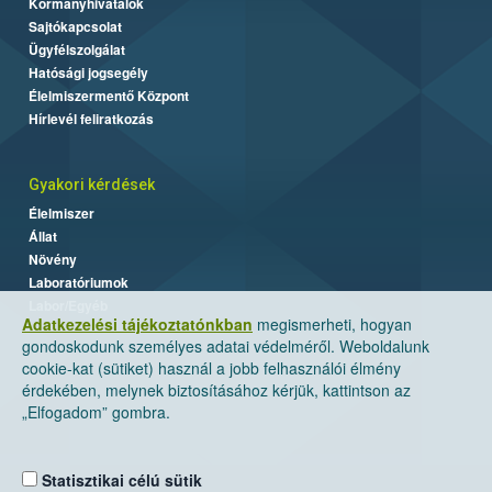
Kormányhivatalok
Sajtókapcsolat
Ügyfélszolgálat
Hatósági jogsegély
Élelmiszermentő Központ
Hírlevél feliratkozás
Gyakori kérdések
Élelmiszer
Állat
Növény
Laboratóriumok
Labor/Egyéb
Adatkezelési tájékoztatónkban
megismerheti, hogyan
gondoskodunk személyes adatai védelméről. Weboldalunk
cookie-kat (sütiket) használ a jobb felhasználói élmény
érdekében, melynek biztosításához kérjük, kattintson az
„Elfogadom” gombra.
Statisztikai célú sütik