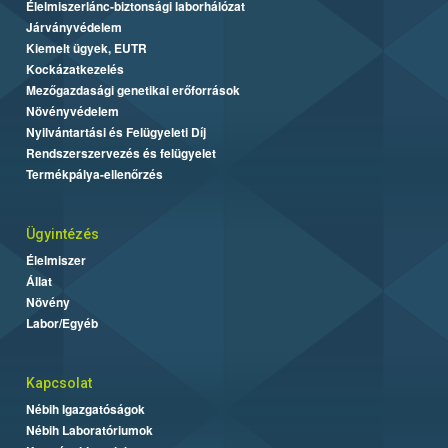
Élelmiszerlánc-biztonsági laborhálózat
Járványvédelem
Kiemelt ügyek, EUTR
Kockázatkezelés
Mezőgazdasági genetikai erőforrások
Növényvédelem
Nyilvántartási és Felügyeleti Díj
Rendszerszervezés és felügyelet
Termékpálya-ellenőrzés
Ügyintézés
Élelmiszer
Állat
Növény
Labor/Egyéb
Kapcsolat
Nébih Igazgatóságok
Nébih Laboratóriumok