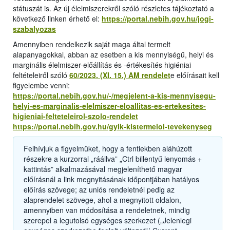
státuszát is. Az új élelmiszerekről szóló részletes tájékoztató a
következő linken érhető el:
https://portal.nebih.gov.hu/jogi-
szabalyozas
Amennyiben rendelkezik saját maga által termelt
alapanyagokkal, abban az esetben a kis mennyiségű, helyi és
marginális élelmiszer-előállítás és -értékesítés higiéniai
feltételeiről szóló
60/2023. (XI. 15.) AM rendelet
e előírásait kell
figyelembe venni:
https://portal.nebih.gov.hu/-/megjelent-a-kis-mennyisegu-
helyi-es-marginalis-elelmiszer-eloallitas-es-ertekesites-
higieniai-felteteleirol-szolo-rendelet
https://portal.nebih.gov.hu/gyik-kistermeloi-tevekenyseg
Felhívjuk a figyelmüket, hogy a fentiekben aláhúzott
részekre a kurzorral „ráállva” „Ctrl billentyű lenyomás +
kattintás” alkalmazásával megjeleníthető magyar
előírásnál a link megnyitásának időpontjában hatályos
előírás szövege; az uniós rendeletnél pedig az
alaprendelet szövege, ahol a megnyitott oldalon,
amennyiben van módosítása a rendeletnek, mindig
szerepel a legutolsó egységes szerkezet („Jelenlegi