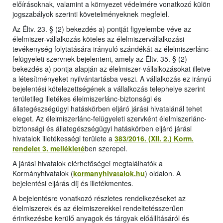
előírásoknak, valamint a környezet védelmére vonatkozó külön
jogszabályok szerinti követelményeknek megfelel.
Az Éltv. 23. § (2) bekezdés a) pontját figyelembe véve az
élelmiszer-vállalkozás köteles az élelmiszervállalkozási
tevékenység folytatására irányuló szándékát az élelmiszerlánc-
felügyeleti szervnek bejelenteni, amely az Éltv. 35. § (2)
bekezdés a) pontja alapján az élelmiszer-vállalkozásokat illetve
a létesítményeket nyilvántartásba veszi. A vállalkozás ez irányú
bejelentési kötelezettségének a vállalkozás telephelye szerint
területileg illetékes élelmiszerlánc-biztonsági és
állategészségügyi hatáskörben eljáró járási hivatalánál tehet
eleget. Az élelmiszerlánc-felügyeleti szervként élelmiszerlánc-
biztonsági és állategészségügyi hatáskörben eljáró járási
hivatalok illetékességi területe a
383/2016. (XII. 2.) Korm.
rendelet 3. mellékleté
ben szerepel.
A járási hivatalok elérhetőségei megtalálhatók a
Kormányhivatalok (
kormanyhivatalok.hu
) oldalon. A
bejelentési eljárás díj és illetékmentes.
A bejelentésre vonatkozó részletes rendelkezéseket az
élelmiszerek és az élelmiszerekkel rendeltetésszerűen
érintkezésbe kerülő anyagok és tárgyak előállításáról és