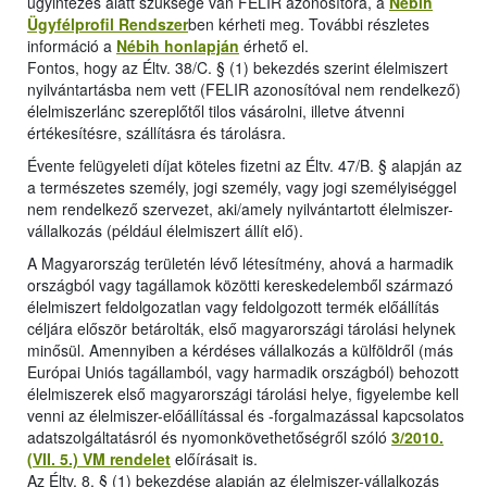
ügyintézés alatt szüksége van FELIR azonosítóra, a
Nébih
Ügyfélprofil Rendszer
ben kérheti meg. További részletes
információ a
Nébih honlapján
érhető el.
Fontos, hogy az Éltv. 38/C. § (1) bekezdés szerint élelmiszert
nyilvántartásba nem vett (FELIR azonosítóval nem rendelkező)
élelmiszerlánc szereplőtől tilos vásárolni, illetve átvenni
értékesítésre, szállításra és tárolásra.
Évente felügyeleti díjat köteles fizetni az Éltv. 47/B. § alapján az
a természetes személy, jogi személy, vagy jogi személyiséggel
nem rendelkező szervezet, aki/amely nyilvántartott élelmiszer-
vállalkozás (például élelmiszert állít elő).
A Magyarország területén lévő létesítmény, ahová a harmadik
országból vagy tagállamok közötti kereskedelemből származó
élelmiszert feldolgozatlan vagy feldolgozott termék előállítás
céljára először betárolták, első magyarországi tárolási helynek
minősül. Amennyiben a kérdéses vállalkozás a külföldről (más
Európai Uniós tagállamból, vagy harmadik országból) behozott
élelmiszerek első magyarországi tárolási helye, figyelembe kell
venni az élelmiszer-előállítással és -forgalmazással kapcsolatos
adatszolgáltatásról és nyomonkövethetőségről szóló
3/2010.
(VII. 5.) VM rendelet
előírásait is.
Az Éltv. 8. § (1) bekezdése alapján az élelmiszer-vállalkozás