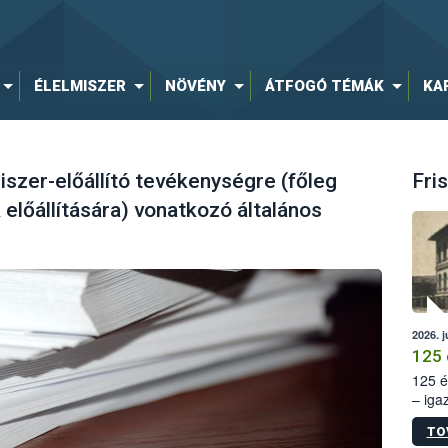
ÉLELMISZER
NÖVÉNY
ÁTFOGÓ TÉMÁK
KA
szer-előállító tevékenységre (főleg
Fris
előállítására) vonatkozó általános
2026. j
125 
125 é
– iga
állam
TO
15. sz