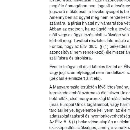
megléte önmagában nem jogosít a tevéken
jogszerű működését, a tevékenységet is be k
Amennyiben az ügyfél még nem rendelkezik F
számára, a járási hivatal nyilvántartásba vét
Abban az esetben, ha az ügyfélnek a tevéken
előtt vagy az ügyintézés alatt szüksége va
kérheti meg. További részletes információ 
Fontos, hogy az Éltv. 38/C. § (1) bekezdés 
azonosítóval nem rendelkező) élelmiszerlánc s
szállításra és tárolásra.
Évente felügyeleti díjat köteles fizetni az É
vagy jogi személyiséggel nem rendelkező sze
(például élelmiszert állít elő).
A Magyarország területén lévő létesítmény,
kereskedelemből származó élelmiszert feldol
betárolták, első magyarországi tárolási hel
(más Európai Uniós tagállamból, vagy harm
tárolási helye, figyelembe kell venni az élel
adatszolgáltatásról és nyomonkövethetőség
Az Éltv. 8. § (1) bekezdése alapján az élelm
szakképesítés szükséges, amelyre vonatkoz