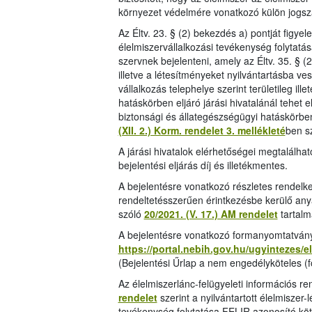
környezet védelmére vonatkozó külön jogsz
Az Éltv. 23. § (2) bekezdés a) pontját figye
élelmiszervállalkozási tevékenység folytatás
szervnek bejelenteni, amely az Éltv. 35. § (
illetve a létesítményeket nyilvántartásba ves
vállalkozás telephelye szerint területileg il
hatáskörben eljáró járási hivatalánál tehet e
biztonsági és állategészségügyi hatáskörben e
(XII. 2.) Korm. rendelet 3. mellékleté
ben s
A járási hivatalok elérhetőségei megtalálha
bejelentési eljárás díj és illetékmentes.
A bejelentésre vonatkozó részletes rendelk
rendeltetésszerűen érintkezésbe kerülő anya
szóló
20/2021. (V. 17.) AM rendelet
tartalm
A bejelentésre vonatkozó formanyomtatvány 
https://portal.nebih.gov.hu/ugyintezes/
(Bejelentési Űrlap a nem engedélyköteles (fő
Az élelmiszerlánc-felügyeleti információs 
rendelet
szerint a nyilvántartott élelmiszer
tevékenység folytatása FELIR azonosító kö