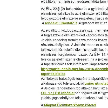
előállítója - a minőségmegőrzési időtartam le
Az Éltv. 22.§ (2) bekezdése és a gyártmány
élelmiszer-vállalkozás az élelmiszer előáll
feldolgozott élelmiszerre részletes, írásos 
A
rendelet útmutatója
segítséget nyújt az
Az előállított, közfogyasztásra szánt terméke
A fogyasztók élelmiszerekkel kapcsolatos tá
Jelölési rendelet) tartalmazza többek között
részletszabályokat. A Jelölési rendelet 8. c
tájékoztatásért felelős élelmiszer-vállalkoz
élelmiszert forgalomba hozzák. Az Éltv. 14. 
felelős az élelmiszer jelöléséért, ha a jelölés
A tápértékjelölés feltüntetésével kapcsolatos
http://portal.nebih.gov.hu/-/2016-decemb
tapertekjeloles
Az illetékes hatóságok részére a tápértékje
alkalmazandó toleranciákról
uniós útmutat
A Jelölési rendeletben foglaltakon kívül az 
(XII. 17.) FM rendelet
ben foglaltakat is fi
jelölési jogszabályban felsoroltakon kívül tov
A
Magyar Élelmiszerkönyv kötetei