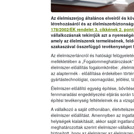
Az élelmiszerjog általános elveiről és k
létrehozásáról és az élelmiszerbiztonság
178/2002/EK rendelet 3. cikkének 2. pont
vállalkozásnak tekintjük azt a nyereségé
amely az élelmiszerek termelésének, fe
szakaszával összefüggő tevékenységet f
Az élelmiszerláncról és hatósági felügyeleté
mellékletében a „Fogalommeghatározások” c.
élelmiszer-előállítás fogalomkörébe: „élelmis
az alaptermék - előállítása érdekében történő
gyártástechnológiai, csomagolási, jelölési, t
Élelmiszer-előállító egység építése, bővítés
fennmaradási engedélyezési eljárás során t
építési tevékenység feltételeinek és a vi
A vállalkozó a saját otthonában, életvitels
élelmiszer előállítást. Amennyiben az ingatla
helyiségek kialakítását, akkor saját ingatla
meghatározottak szerint élelmiszer-vállalk
biztosított, hogy az élelmiszer az élelmisze