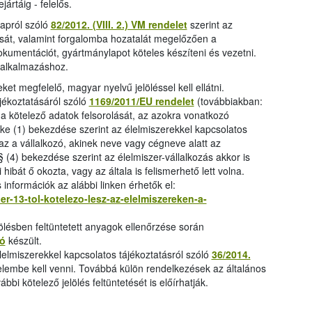
jártáig - felelős.
lapról szóló
82/2012. (VIII. 2.) VM rendelet
szerint az
ítását, valamint forgalomba hozatalát megelőzően a
dokumentációt, gyártmánylapot köteles készíteni és vezetni.
 alkalmazáshoz.
ket megfelelő, magyar nyelvű jelöléssel kell ellátni.
jékoztatásáról szóló
1169/2011/EU rendelet
(továbbiakban:
 a kötelező adatok felsorolását, az azokra vonatkozó
ikke (1) bekezdése szerint az élelmiszerekkel kapcsolatos
ó az a vállalkozó, akinek neve vagy cégneve alatt az
§ (4) bekezdése szerint az élelmiszer-vállalkozás akkor is
i hibát ő okozta, vagy az általa is felismerhető lett volna.
 információk az alábbi linken érhetők el:
er-13-tol-kotelezo-lesz-az-elelmiszereken-a-
lölésben feltüntetett anyagok ellenőrzése során
ó
készült.
élelmiszerekkel kapcsolatos tájékoztatásról szóló
36/2014.
gyelembe kell venni. Továbbá külön rendelkezések az általános
ábbi kötelező jelölés feltüntetését is előírhatják.