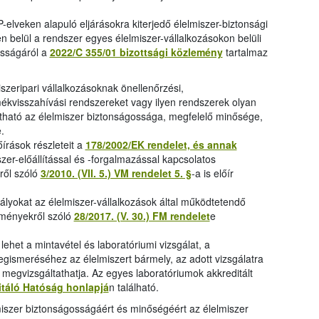
-elveken alapuló eljárásokra kiterjedő élelmiszer-biztonsági
n belül a rendszer egyes élelmiszer-vállalkozásokon belüli
sságáról a
2022/C 355/01 bizottsági közlemény
tartalmaz
iszeripari vállalkozásoknak önellenőrzési,
ékvisszahívási rendszereket vagy ilyen rendszerek olyan
ítható az élelmiszer biztonságossága, megfelelő minősége,
.
írások részleteit a
178/2002/EK rendelet, és annak
zer-előállítással és -forgalmazással kapcsolatos
ről szóló
3/2010. (VII. 5.) VM rendelet 5. §
-a is előír
ályokat az élelmiszer-vállalkozások által működtetendő
lményekről szóló
28/2017. (V. 30.) FM rendelet
e
ehet a mintavétel és laboratóriumi vizsgálat, a
egismeréséhez az élelmiszert bármely, az adott vizsgálatra
e megvizsgáltathatja. Az egyes laboratóriumok akkreditált
itáló Hatóság honlapjá
n található.
lmiszer biztonságosságáért és minőségéért az élelmiszer