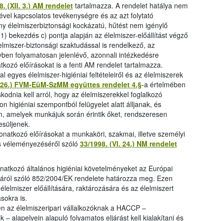
. (XII. 3.) AM rendelet
tartalmazza. A rendelet hatálya nem
sével kapcsolatos tevékenységre és az azt folytató
ony élelmiszerbiztonsági kockázatú, hűtést nem igénylő
1) bekezdés c) pontja alapján az élelmiszer-előállítást végző
élelmiszer-biztonsági szaktudással is rendelkező, az
yben folyamatosan jelenlévő, azonnali intézkedésre
natkozó előírásokat is a fenti AM rendelet tartalmazza.
l egyes élelmiszer-higiéniai feltételeiről és az élelmiszerek
I. 26.) FVM-EüM-SzMM együttes rendelet 4.§
-a értelmében
odnia kell arról, hogy az élelmiszerekkel foglalkozó
higiéniai szempontból felügyelet alatt álljanak, és
n, amelyek munkájuk során érintik őket, rendszeresen
esüljenek.
atkozó előírásokat a munkaköri, szakmai, illetve személyi
és véleményezéséről szóló
33/1998. (VI. 24.) NM rendelet
onatkozó általános higiéniai követelményeket az Európai
iáról szóló 852/2004/EK rendelete határozza meg. Ezen
z élelmiszer előállítására, raktározására és az élelmiszert
ásokra is.
n az élelmiszeripari vállalkozóknak a HACCP –
– alapelvein alapuló folyamatos eljárást kell kialakítani és