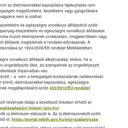
erint az élelmiszerekkel kapcsolatos tájékoztatás nem
etegségek megelőzésére, kezelésére vagy gyógyítására
nságokra nem is utalhat.
szetételre és egészségre vonatkozó állításokról szóló
tápanyag-összetételre és egészségre vonatkozó állításokat
lomba hozott élelmiszerek címkézésén, megjelenítésén vagy
 állítások megfelelnek e rendelet előírásainak. A
felsorolása az 1924/2006/EK rendelet Mellékletében
égre vonatkozó állítások alkalmazása, kivéve, ha a
ően engedélyezte őket, és szerepelnek az engedélyezett
értékelésük folyamatban van.
ek között – a nem a betegségek kockázatának csökkentését,
t érintő, élelmiszerekkel kapcsolatos, egészségre
ének megállapításáról szóló
432/2012/EU rendelet
t növények listája a következő linkeken érhető el:
egészségügyi Intézet (gov.hu)
ők új élelmiszer státuszát is. Az új élelmiszerekről szóló
ető el:
https://portal.nebih.gov.hu/jogi-szabalyozas
ermelt alapanyagokkal, abban az esetben a kis mennyiségű,