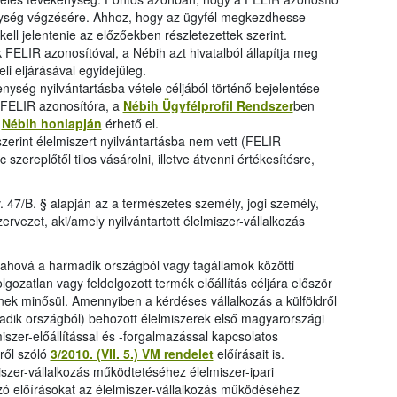
ység végzésére. Ahhoz, hogy az ügyfél megkezdhesse
ell jelentenie az előzőekben részletezettek szerint.
ELIR azonosítóval, a Nébih azt hivatalból állapítja meg
eli eljárásával egyidejűleg.
ység nyilvántartásba vétele céljából történő bejelentése
n FELIR azonosítóra, a
Nébih Ügyfélprofil Rendszer
ben
a
Nébih honlapján
érhető el.
szerint élelmiszert nyilvántartásba nem vett (FELIR
zereplőtől tilos vásárolni, illetve átvenni értékesítésre,
ltv. 47/B. § alapján az a természetes személy, jogi személy,
rvezet, aki/amely nyilvántartott élelmiszer-vállalkozás
 ahová a harmadik országból vagy tagállamok közötti
gozatlan vagy feldolgozott termék előállítás céljára először
ynek minősül. Amennyiben a kérdéses vállalkozás a külföldről
adik országból) behozott élelmiszerek első magyarországi
miszer-előállítással és -forgalmazással kapcsolatos
ről szóló
3/2010. (VII. 5.) VM rendelet
előírásait is.
iszer-vállalkozás működtetéséhez élelmiszer-ipari
ó előírásokat az élelmiszer-vállalkozás működéséhez