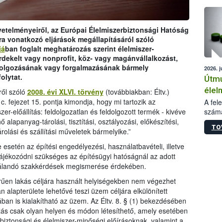
épüle
övetelményeiről, az Európai Élelmiszerbiztonsági Hatóság
ra vonatkozó eljárások megállapításáról szóló
já
ban foglalt meghatározás szerint élelmiszer-
rdekelt vagy nonprofit, köz- vagy magánvállalkozást,
ldolgozásának vagy forgalmazásának bármely
2026. j
olytat.
Útmu
élel
ről szóló
2008. évi XLVI. törvény
(továbbiakban: Éltv.)
kieg
 fejezet 15. pontja kimondja, hogy mi tartozik az
A fel
számá
zer-előállítás: feldolgozatlan és feldolgozott termék - kivéve
anya
növén
 alapanyag-tárolási, tisztítási, osztályozási, előkészítési,
bizt
TO
jelen
árolási és szállítási műveletek bármelyike.”
szük
tiszt
e esetén az építési engedélyezési, használatbavételi, illetve
param
ájékozódni szükséges az építésügyi hatóságnál az adott
termé
zsgálandó szakkérdések megismerése érdekében.
adato
alapa
zerűen lakás céljára használt helyiségekben nem végezhet
termé
n alapterülete lehetővé teszi üzem céljára elkülönített
szere
nában is kialakítható az üzem. Az Éltv. 8. § (1) bekezdésében
az al
ozás csak olyan helyen és módon létesíthető, amely esetében
segéd
r-biztonsági és élelmiszer-minőségi előírásoknak, valamint a