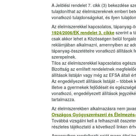
A Jelölési rendelet 7. cikk (3) bekezdése sz
tulajdoníthat az élelmiszereknek emberi b
vonatkozó tulajdonságokat, és ilyen tulajdo
Az élelmiszerekkel kapcsolatos, tápanyag-ös
1924/2006/EK rendelet 3. cikke
szerint a 
csak akkor lehet a Közösségen belül forga
reklámjában alkalmazni, amennyiben az adott
tápanyag-összetételre vonatkozó állítások 
szerepelnek.
Tilos az élelmiszerekkel kapcsolatos egészs
Bizottság az említett rendeletnek megfelel
állítások listáján vagy még az EFSA általi 
Az engedélyezett állítások listáját – több
illetve a gyermekek fejlődését és egészségé
vonatkozó, engedélyezett állítások jegyzék
tartalmazza.
Az élelmiszerekben alkalmazásra nem javasol
Országos Gyógyszerészeti és Élelmezés-
Továbbá vizsgálni kell a felhasznált összetev
részletes tájékoztató a következő linken érh
Amennyiben rendelkezik saját maga által t