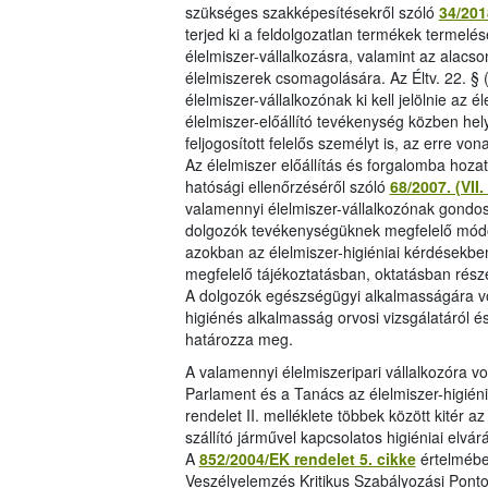
szükséges szakképesítésekről szóló
34/2018
terjed ki a feldolgozatlan termékek termelé
élelmiszer-vállalkozásra, valamint az alacs
élelmiszerek csomagolására. Az Éltv. 22. § (
élelmiszer-vállalkozónak ki kell jelölnie az 
élelmiszer-előállító tevékenység közben hel
feljogosított felelős személyt is, az erre vo
Az élelmiszer előállítás és forgalomba hozata
hatósági ellenőrzéséről szóló
68/2007. (VI
valamennyi élelmiszer-vállalkozónak gondosk
dolgozók tevékenységüknek megfelelő módon 
azokban az élelmiszer-higiéniai kérdésekbe
megfelelő tájékoztatásban, oktatásban rész
A dolgozók egészségügyi alkalmasságára von
higiénés alkalmasság orvosi vizsgálatáról 
határozza meg.
A valamennyi élelmiszeripari vállalkozóra v
Parlament és a Tanács az élelmiszer-higién
rendelet II. melléklete többek között kitér a
szállító járművel kapcsolatos higiéniai elvár
A
852/2004/EK rendelet 5. cikke
értelmébe
Veszélyelemzés Kritikus Szabályozási Pontok 