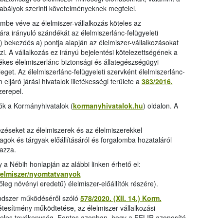
anyag
abályok szerinti követelményeknek megfelel.
lembe véve az élelmiszer-vállalkozás köteles az
ára irányuló szándékát az élelmiszerlánc-felügyeleti
2) bekezdés a) pontja alapján az élelmiszer-vállalkozásokat
zi. A vállalkozás ez irányú bejelentési kötelezettségének a
letékes élelmiszerlánc-biztonsági és állategészségügyi
leget. Az élelmiszerlánc-felügyeleti szervként élelmiszerlánc-
ljáró járási hivatalok illetékességi területe a
383/2016.
zerepel.
tók a Kormányhivatalok (
kormanyhivatalok.hu
) oldalon. A
ezéseket az élelmiszerek és az élelmiszerekkel
gok és tárgyak előállításáról és forgalomba hozataláról
azza.
a Nébih honlapján az alábbi linken érhető el:
elelmiszer/nyomtatvanyok
leg növényi eredetű) élelmiszer-előállítók részére).
rendszer működéséről szóló
578/2020. (XII. 14.) Korm.
-létesítmény működtetése, az élelmiszer-vállalkozási
teles tevékenység. Fontos azonban, hogy a FELIR azonosító