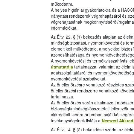
működtetni.
A helyes higiéniai gyakorlatokra és a HACCP
irányítási rendszerek végrehajtásáról és eze
végrehajtásának megkönnyítéséről/rugalma
információkat.
Az Éltv. 22. § (1) bekezdés alapján az élelm
minőségbiztosítási, nyomonkövetési és term
elemeit kell működtetnie, amelyekkel biztos
azonosíthatósága és nyomonkövethetősége
A nyomonkövetési és termékvisszahívási elő
útmutatója
tartalmazza, valamint az élelmis
adatszolgáltatásról és nyomonkövethetőség
nyomonkövetési szabályokat.
Az önellenőrzésre vonatkozó részletes szab
önellenőrzési rendszerre vonatkozó követe
tartalmazza.
Az önellenőrzés során alkalmazott módszer l
biztonsági/minőségi/összetételi jellemzők m
akkreditált laboratóriumban saját költségér
tevékenységeinek listája a
Nemzeti Akkred
Az Éltv. 14. § (2) bekezdése szerint az éle