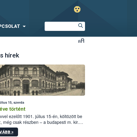
PCSOLAT
s hírek
úlius 15, szerda
éve történt
vvel ezelőtt 1901. július 15-én, költözött be
z, még csak részben – a budapesti m. kir.
i vetőmagvizsgáló állomás a Kis Rókus utca
VÁBB >
ám alatti, Czigler Győző által tervezett új