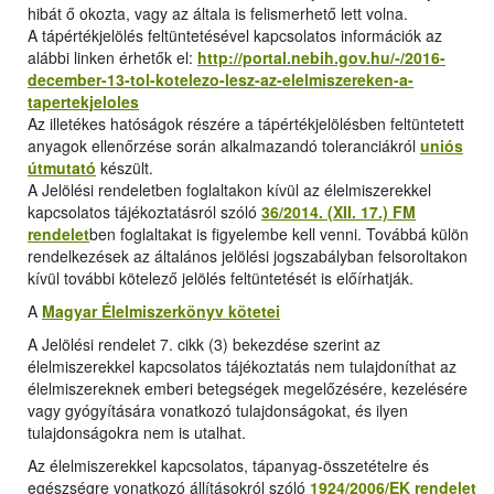
hibát ő okozta, vagy az általa is felismerhető lett volna.
A tápértékjelölés feltüntetésével kapcsolatos információk az
alábbi linken érhetők el:
http://portal.nebih.gov.hu/-/2016-
december-13-tol-kotelezo-lesz-az-elelmiszereken-a-
tapertekjeloles
Az illetékes hatóságok részére a tápértékjelölésben feltüntetett
anyagok ellenőrzése során alkalmazandó toleranciákról
uniós
útmutató
készült.
A Jelölési rendeletben foglaltakon kívül az élelmiszerekkel
kapcsolatos tájékoztatásról szóló
36/2014. (XII. 17.) FM
rendelet
ben foglaltakat is figyelembe kell venni. Továbbá külön
rendelkezések az általános jelölési jogszabályban felsoroltakon
kívül további kötelező jelölés feltüntetését is előírhatják.
A
Magyar Élelmiszerkönyv kötetei
A Jelölési rendelet 7. cikk (3) bekezdése szerint az
élelmiszerekkel kapcsolatos tájékoztatás nem tulajdoníthat az
élelmiszereknek emberi betegségek megelőzésére, kezelésére
vagy gyógyítására vonatkozó tulajdonságokat, és ilyen
tulajdonságokra nem is utalhat.
Az élelmiszerekkel kapcsolatos, tápanyag-összetételre és
egészségre vonatkozó állításokról szóló
1924/2006/EK rendelet