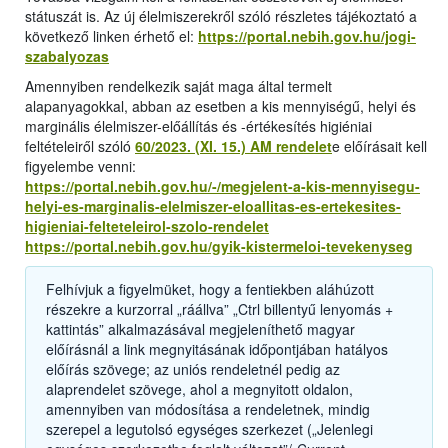
státuszát is. Az új élelmiszerekről szóló részletes tájékoztató a
következő linken érhető el:
https://portal.nebih.gov.hu/jogi-
szabalyozas
Amennyiben rendelkezik saját maga által termelt
alapanyagokkal, abban az esetben a kis mennyiségű, helyi és
marginális élelmiszer-előállítás és -értékesítés higiéniai
feltételeiről szóló
60/2023. (XI. 15.) AM rendelet
e előírásait kell
figyelembe venni:
https://portal.nebih.gov.hu/-/megjelent-a-kis-mennyisegu-
helyi-es-marginalis-elelmiszer-eloallitas-es-ertekesites-
higieniai-felteteleirol-szolo-rendelet
https://portal.nebih.gov.hu/gyik-kistermeloi-tevekenyseg
Felhívjuk a figyelmüket, hogy a fentiekben aláhúzott
részekre a kurzorral „ráállva” „Ctrl billentyű lenyomás +
kattintás” alkalmazásával megjeleníthető magyar
előírásnál a link megnyitásának időpontjában hatályos
előírás szövege; az uniós rendeletnél pedig az
alaprendelet szövege, ahol a megnyitott oldalon,
amennyiben van módosítása a rendeletnek, mindig
szerepel a legutolsó egységes szerkezet („Jelenlegi