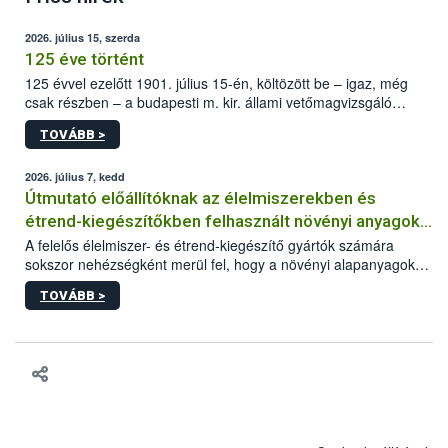
2026. július 15, szerda
125 éve történt
125 évvel ezelőtt 1901. július 15-én, költözött be – igaz, még
csak részben – a budapesti m. kir. állami vetőmagvizsgáló
állomás a Kis Rókus utca 15. szám alatti, Czigler Győző által
TOVÁBB >
tervezett új épületébe.
2026. július 7, kedd
Útmutató előállítóknak az élelmiszerekben és
étrend-kiegészítőkben felhasznált növényi anyagok,
növényi kivonatok élelmiszer-biztonsági
A felelős élelmiszer- és étrend-kiegészítő gyártók számára
sokszor nehézségként merül fel, hogy a növényi alapanyagok
kockázatértékeléséhez szükséges adatbázisokról
és kivonatok, melyek jelenleg uniós szinten nem szabályozottak,
TOVÁBB >
milyen tisztasági, minőségi és biztonsági paramétereknek
feleljenek meg. Mivel a termékért a gyártó a felelős, neki kell
minden adatot összevetve dönteni arról, hogy egy alapanyagot
végül felhasznál vagy nem a termékében. Ebben a döntési
folyamatban szeretnénk segítséget nyújtani a vállalkozásnak az
alábbi, adatbázisokat, útmutatókat, segédanyagokat tartalmazó
összefoglaló anyaggal.