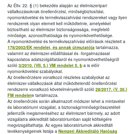
Az Éltv. 22. § (1) bekezdés alapján az élelmiszeripari
vállalkozásoknak önellenőrzési, minőségbiztosítási,
nyomonkövetési és termékvisszahívási rendszereket vagy ilyen
rendszerek olyan elemeit kell működtetnie, amelyekkel
biztosítható az élelmiszer biztonságossága, megfelelő
minősége, azonosíthatósága és nyomonkövethetősége.
A nyomonkövetési és termékvisszahívási előírások részleteit a
178/2002/EK rendelet, és annak útmutatója
tartalmazza,
valamint az élelmiszer-előállítással és -forgalmazással
kapcsolatos adatszolgáltatásról és nyomonkövethetőségről
szóló
3/2010. (VII. 5.) VM rendelet 5. §
-a is előír
nyomonkövetési szabályokat.
Az önellenőrzésre vonatkozó részletes szabályokat az
élelmiszer-vállalkozások által működtetendő önellenőrzési
rendszerre vonatkozó követelményekről szóló
28/2017. (V. 30.)
FM rendelet
e tartalmazza.
Az önellenőrzés során alkalmazott módszer lehet a mintavétel
és laboratóriumi vizsgálat, a biztonsági/minőségi/összetételi
jellemzők megismeréséhez az élelmiszert bármely, az adott
vizsgálatra akkreditált laboratóriumban saját költségére
megvizsgáltathatja. Az egyes laboratóriumok akkreditált
tevékenységeinek listája a
Nemzeti Akkreditáló Hatóság