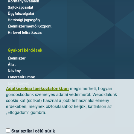
Kormányhivatalok
Sajtókapcsolat
Ügyfélszolgálat
Hatósági jogsegély
Élelmiszermentő Központ
Hírlevél feliratkozás
Gyakori kérdések
Élelmiszer
Állat
Növény
Laboratóriumok
Labor/Egyéb
Adatkezelési tájékoztatónkban
megismerheti, hogyan
gondoskodunk személyes adatai védelméről. Weboldalunk
cookie-kat (sütiket) használ a jobb felhasználói élmény
érdekében, melynek biztosításához kérjük, kattintson az
„Elfogadom” gombra.
Statisztikai célú sütik