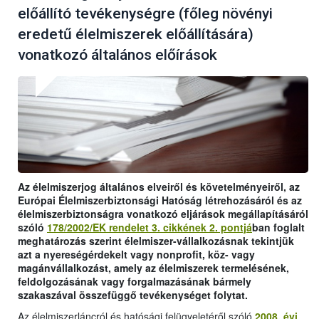
előállító tevékenységre (főleg növényi
eredetű élelmiszerek előállítására)
vonatkozó általános előírások
Az élelmiszerjog általános elveiről és követelményeiről, az
Európai Élelmiszerbiztonsági Hatóság létrehozásáról és az
élelmiszerbiztonságra vonatkozó eljárások megállapításáról
szóló
178/2002/EK rendelet 3. cikkének 2. pontjá
ban foglalt
meghatározás szerint élelmiszer-vállalkozásnak tekintjük
azt a nyereségérdekelt vagy nonprofit, köz- vagy
magánvállalkozást, amely az élelmiszerek termelésének,
feldolgozásának vagy forgalmazásának bármely
szakaszával összefüggő tevékenységet folytat.
Az élelmiszerláncról és hatósági felügyeletéről szóló
2008. évi