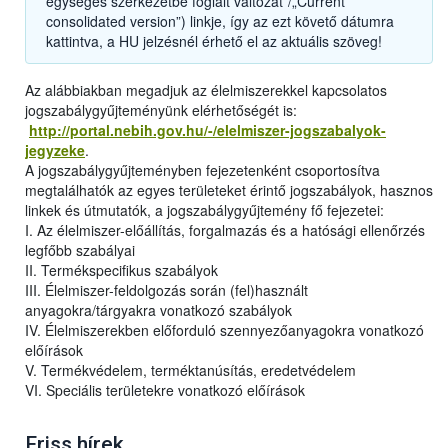
egységes szerkezetbe foglalt változat”/„Current
consolidated version”) linkje, így az ezt követő dátumra
kattintva, a HU jelzésnél érhető el az aktuális szöveg!
Az alábbiakban megadjuk az élelmiszerekkel kapcsolatos
jogszabálygyűjteményünk elérhetőségét is:
http://portal.nebih.gov.hu/-/elelmiszer-jogszabalyok-
jegyzeke
.
A jogszabálygyűjteményben fejezetenként csoportosítva
megtalálhatók az egyes területeket érintő jogszabályok, hasznos
linkek és útmutatók, a jogszabálygyűjtemény fő fejezetei:
I. Az élelmiszer-előállítás, forgalmazás és a hatósági ellenőrzés
legfőbb szabályai
II. Termékspecifikus szabályok
III. Élelmiszer-feldolgozás során (fel)használt
anyagokra/tárgyakra vonatkozó szabályok
IV. Élelmiszerekben előforduló szennyezőanyagokra vonatkozó
előírások
V. Termékvédelem, terméktanúsítás, eredetvédelem
VI. Speciális területekre vonatkozó előírások
Friss hírek