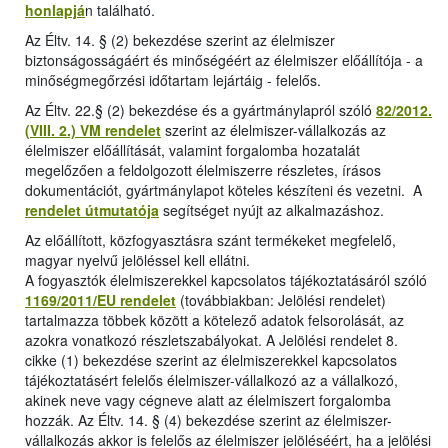
honlapjá
n található.
Az Éltv. 14. § (2) bekezdése szerint az élelmiszer
biztonságosságáért és minőségéért az élelmiszer előállítója - a
minőségmegőrzési időtartam lejártáig - felelős.
Az Éltv. 22.§ (2) bekezdése és a gyártmánylapról szóló
82/2012.
(VIII. 2.) VM rendelet
szerint az élelmiszer-vállalkozás az
élelmiszer előállítását, valamint forgalomba hozatalát
megelőzően a feldolgozott élelmiszerre részletes, írásos
dokumentációt, gyártmánylapot köteles készíteni és vezetni. A
rendelet útmutatója
segítséget nyújt az alkalmazáshoz.
Az előállított, közfogyasztásra szánt termékeket megfelelő,
magyar nyelvű jelöléssel kell ellátni.
A fogyasztók élelmiszerekkel kapcsolatos tájékoztatásáról szóló
1169/2011/EU rendelet
(továbbiakban: Jelölési rendelet)
tartalmazza többek között a kötelező adatok felsorolását, az
azokra vonatkozó részletszabályokat. A Jelölési rendelet 8.
cikke (1) bekezdése szerint az élelmiszerekkel kapcsolatos
tájékoztatásért felelős élelmiszer-vállalkozó az a vállalkozó,
akinek neve vagy cégneve alatt az élelmiszert forgalomba
hozzák. Az Éltv. 14. § (4) bekezdése szerint az élelmiszer-
vállalkozás akkor is felelős az élelmiszer jelöléséért, ha a jelölési