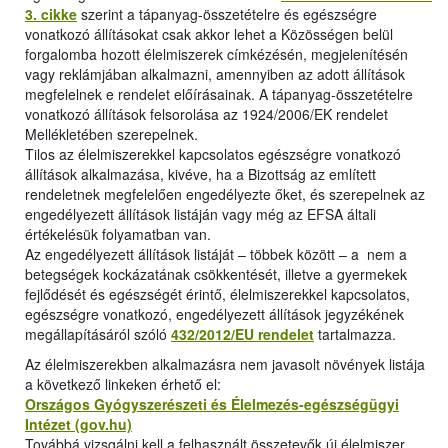
3. cikke
szerint a tápanyag-összetételre és egészségre
vonatkozó állításokat csak akkor lehet a Közösségen belül
forgalomba hozott élelmiszerek címkézésén, megjelenítésén
vagy reklámjában alkalmazni, amennyiben az adott állítások
megfelelnek e rendelet előírásainak. A tápanyag-összetételre
vonatkozó állítások felsorolása az 1924/2006/EK rendelet
Mellékletében szerepelnek.
Tilos az élelmiszerekkel kapcsolatos egészségre vonatkozó
állítások alkalmazása, kivéve, ha a Bizottság az említett
rendeletnek megfelelően engedélyezte őket, és szerepelnek az
engedélyezett állítások listáján vagy még az EFSA általi
értékelésük folyamatban van.
Az engedélyezett állítások listáját – többek között – a nem a
betegségek kockázatának csökkentését, illetve a gyermekek
fejlődését és egészségét érintő, élelmiszerekkel kapcsolatos,
egészségre vonatkozó, engedélyezett állítások jegyzékének
megállapításáról szóló
432/2012/EU rendelet
tartalmazza.
Az élelmiszerekben alkalmazásra nem javasolt növények listája
a következő linkeken érhető el:
Országos Gyógyszerészeti és Élelmezés-egészségügyi
Intézet (gov.hu)
Továbbá vizsgálni kell a felhasznált összetevők új élelmiszer