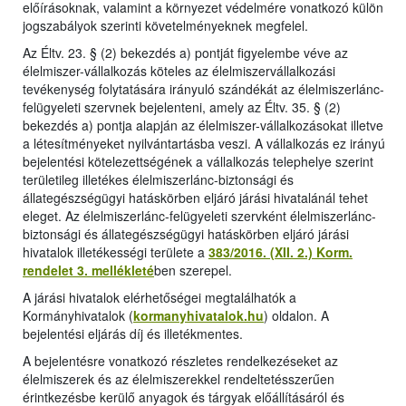
előírásoknak, valamint a környezet védelmére vonatkozó külön
jogszabályok szerinti követelményeknek megfelel.
Az Éltv. 23. § (2) bekezdés a) pontját figyelembe véve az
élelmiszer-vállalkozás köteles az élelmiszervállalkozási
tevékenység folytatására irányuló szándékát az élelmiszerlánc-
felügyeleti szervnek bejelenteni, amely az Éltv. 35. § (2)
bekezdés a) pontja alapján az élelmiszer-vállalkozásokat illetve
a létesítményeket nyilvántartásba veszi. A vállalkozás ez irányú
bejelentési kötelezettségének a vállalkozás telephelye szerint
területileg illetékes élelmiszerlánc-biztonsági és
állategészségügyi hatáskörben eljáró járási hivatalánál tehet
eleget. Az élelmiszerlánc-felügyeleti szervként élelmiszerlánc-
biztonsági és állategészségügyi hatáskörben eljáró járási
hivatalok illetékességi területe a
383/2016. (XII. 2.) Korm.
rendelet 3. mellékleté
ben szerepel.
A járási hivatalok elérhetőségei megtalálhatók a
Kormányhivatalok (
kormanyhivatalok.hu
) oldalon. A
bejelentési eljárás díj és illetékmentes.
A bejelentésre vonatkozó részletes rendelkezéseket az
élelmiszerek és az élelmiszerekkel rendeltetésszerűen
érintkezésbe kerülő anyagok és tárgyak előállításáról és