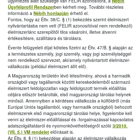
ügyintézés alatt szüksége van FELIR azonosítóra, a
Nébih
Ügyfélprofil Rendszer
ben kérheti meg. További részletes
információ a
Nébih honlapján
érhető el.
Fontos, hogy az Éltv. 38/C. § (1) bekezdés szerint élelmiszert
nyilvántartásba nem vett (FELIR azonosítóval nem rendelkező)
élelmiszerlánc szereplőtől tilos vásárolni, illetve átvenni
értékesítésre, szállításra és tárolásra.
Évente felügyeleti díjat köteles fizetni az Éltv. 47/B. § alapján az
a természetes személy, jogi személy, vagy jogi személyiséggel
nem rendelkező szervezet, aki/amely nyilvántartott élelmiszer-
vállalkozás (például élelmiszert állít elő).
A Magyarország területén lévő létesítmény, ahová a harmadik
országból vagy tagállamok közötti kereskedelemből származó
élelmiszert feldolgozatlan vagy feldolgozott termék előállítás
céljára először betárolták, első magyarországi tárolási helynek
minősül. Amennyiben a kérdéses vállalkozás a külföldről (más
Európai Uniós tagállamból, vagy harmadik országból) behozott
élelmiszerek első magyarországi tárolási helye, figyelembe kell
venni az élelmiszer-előállítással és -forgalmazással kapcsolatos
adatszolgáltatásról és nyomonkövethetőségről szóló
3/2010.
(VII. 5.) VM rendelet
előírásait is.
Az Éltv. 8. § (1) bekezdése alapján az élelmiszer-vállalkozás