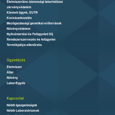
Élelmiszerlánc-biztonsági laborhálózat
Járványvédelem
Kiemelt ügyek, EUTR
Kockázatkezelés
Mezőgazdasági genetikai erőforrások
Növényvédelem
Nyilvántartási és Felügyeleti Díj
Rendszerszervezés és felügyelet
Termékpálya-ellenőrzés
Ügyintézés
Élelmiszer
Állat
Növény
Labor/Egyéb
Kapcsolat
Nébih Igazgatóságok
Nébih Laboratóriumok