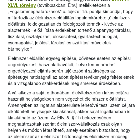
XLVI. törvény
(továbbiakban: Éltv.) mellékletében a
„Fogalommeghatározások” c. fejezet 15. pontja kimondja, hogy
mi tartozik az élelmiszer-előállítás fogalomkörébe: „élelmiszer-
előállítás: feldolgozatlan és feldolgozott termék - kivéve az
alaptermék - előállítása érdekében történő alapanyag-tárolási,
tisztítási, osztályozási, előkészítési, gyártástechnológiai,
csomagolási, jelölési, tárolási és szállítási műveletek
bármelyike.”
Élelmiszer-előállító egység építése, bővítése esetén az építési
engedélyezési, használatbavételi, illetve fennmaradási
engedélyezési eljárás során tájékozódni szükséges az
építésügyi hatóságnál az adott építési tevékenység feltételeinek
és a vizsgálandó szakkérdések megismerése érdekében.
A vállalkozó a saját otthonában, életvitelszerűen lakás céljára
használt helyiségekben nem végezhet élelmiszer előállítást.
Amennyiben az ingatlan alapterülete lehetővé teszi üzem céljára
elkülönített helyiségek kialakítását, akkor saját ingatlanában is
kialakítható az üzem. Az Éltv. 8. § (1) bekezdésében
meghatározottak szerint élelmiszer-vállalkozás csak olyan
helyen és módon létesíthető, amely esetében biztosított, hogy
az élelmiszer az élelmiszer-biztonsági és élelmiszer-minőségi