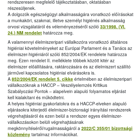
rendszeresen megfelelő tájékoztatásban, oktatásban
részesüljenek.
A dolgozók egészségügyi alkalmasságára vonatkozó előírásokat
a munkaköri, szakmai, illetve személyi higiénés alkalmasság
orvosi vizsgálatáról és véleményezéséről szóló
33/1998. (VI.
24.) NM rendelet
határozza meg.
A valamennyi élelmiszeripari vállalkozóra vonatkozó általános
higiéniai követelményeket az Európai Parlament és a Tanács az
élelmiszer-higiéniáról szóló 852/2004/EK rendelete határozza
meg. Ezen rendelet II. melléklete többek között kitér az
élelmiszer előállítására, raktározására és az élelmiszert szállító
járművel kapcsolatos higiéniai elvárásokra is.
A
852/2004/EK rendelet 5. cikke
értelmében az élelmiszeripari
vállalkozóknak a HACCP – Veszélyelemzés Kritikus
Szabályozási Pontok – alapelvein alapuló folyamatos eljárást
kell kialakítani és működtetni.
A helyes higiéniai gyakorlatokra és a HACCP-elveken alapuló
eljárásokra kiterjedő élelmiszer-biztonsági irányítási rendszerek
végrehajtásáról és ezen belül a rendszer egyes élelmiszer-
vállalkozásokon belüli végrehajtásának
megkönnyítéséről/rugalmasságáról a
2022/C 355/01 bizottsági
közlemény
tartalmaz információkat.