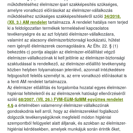
működtetéséhez élelmiszer-ipari szakképesítés szükséges,
amelyre vonatkozó előírásokat az élelmiszer-vállalkozás
működéséhez szükséges szakképesítésekről szóló
34/2018.
(XII. 3.) AM rendelet
tartalmazza. A rendelet hatálya nem terjed
ki a feldolgozatlan termékek termelésével kapcsolatos
tevékenységre és az azt folytató élelmiszer-vállalkozásra,
valamint az alacsony élelmiszerbiztonsági kockázatú, hűtést
nem igénylő élelmiszerek csomagolására. Az Éltv. 22. § (1)
bekezdés c) pontja alapján az élelmiszer-előállítást végző
élelmiszer-vállalkozónak ki kell jelölnie az élelmiszer-biztonsági
szaktudással is rendelkező, az élelmiszer-előállító tevékenység
közben helyben folyamatosan jelenlévő, azonnali intézkedésre
feljogosított felelős személyt is, az erre vonatkozó előírásokat is
a fenti AM rendelet tartalmazza.
Az élelmiszer előállítás és forgalomba hozatal egyes élelmiszer-
higiéniai feltételeiről és az élelmiszerek hatósági ellenőrzéséről
szóló
68/2007. (VII. 26.) FVM-EüM-SzMM együttes rendelet
4.§
-a értelmében valamennyi élelmiszer-vállalkozónak
gondoskodnia kell arról, hogy az élelmiszerekkel foglalkozó
dolgozók tevékenységüknek megfelelő módon higiéniai
szempontból felügyelet alatt álljanak, és azokban az élelmiszer-
higiéniai kérdésekben, amelyek munkájuk során érintik őket,