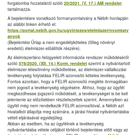
forgalomba hozataláról szóló
20/2021. (V. 17.) AM rendelet
tartalmazza.
A bejelentésre vonatkozó formanyomtatvány a Nébih honlapján
az alábbi linken érhető el:
https://portal.nebih.gov.hu/ugyintezes/elelmiszer/nyomtatv
anyok
(Bejelentési Űrlap a nem engedélyköteles (főleg növényi
eredetű) élelmiszer-előállítók részére).
Az élelmiszerlánc-felügyeleti információs rendszer működéséről
szóló
578/2020. (XII. 14.) Korm. rendelet
szerint a nyilvántartott
élelmiszer-létesítmény működtetése, az élelmiszer-vállalkozási
tevékenység folytatása FELIR azonosító köteles tevékenység.
Fontos azonban, hogy a FELIR azonosító megléte önmagában
nem jogosít a tevékenység végzésére. Ahhoz, hogy az ügyfél
megkezdhesse jogszerű működését, a tevékenységet is be kell
jelentenie az előzőekben részletezettek szerint. Amennyiben az
ügyfél még nem rendelkezik FELIR azonosítóval, a Nébih azt
hivatalból állapítja meg számára, a járási hivatal nyilvántartásba
vételi eljárásával egyidejűleg.
Abban az esetben, ha az ügyfélnek a tevékenység
nyilvántartásba vétele céljából történő bejelentése előtt vagy az