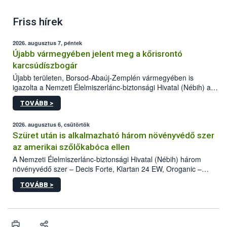
Friss hírek
2026. augusztus 7, péntek
Újabb vármegyében jelent meg a kőrisrontó
karcsúdíszbogár
Újabb területen, Borsod-Abaúj-Zemplén vármegyében is
igazolta a Nemzeti Élelmiszerlánc-biztonsági Hivatal (Nébih) a
kőrisrontó karcsúdíszbogár (Agrilus planipennis) jelenlétét. A
TOVÁBB >
kártevőt nem csak színcsapdában találták meg, de már fertőzött
fában is azonosították. A növényvédelmi szakemberek folytatják
az intenzív felderítést, emellett az intézkedéseket a szlovák
2026. augusztus 6, csütörtök
hatósággal is összehangolják a terjedés megállítása érdekében.
Szüret után is alkalmazható három növényvédő szer
az amerikai szőlőkabóca ellen
A Nemzeti Élelmiszerlánc-biztonsági Hivatal (Nébih) három
növényvédő szer – Decis Forte, Klartan 24 EW, Oroganic –
engedélyokiratát módosította, így azok a szüretet követően,
TOVÁBB >
egészen a vesszőérettség (BBCH 91) stádiumáig
felhasználhatóak a szőlőben. A kiterjesztések célja, hogy a korai
érésű szőlőkben is legyen lehetőség a károsító elleni további
védekezésre. Az Oroganic készítmény kis kiszerelésben kiskerti
felhasználók számára is elérhető és ökológiai termesztésben is