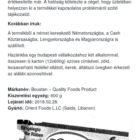
értékesítette már. A hatóság kötelezte a céget, hogy üzletében
helyezzen ki a termékkel kapcsolatos problémáról szóló
tájékozatót.
Korábban írtuk:
A termékből a német kereskedő Németországba, a Cseh
Köztársaságba, Lengyelországba és Magyarországra is
szállított.
Hazánkba egy budapesti vállalkozáshoz két alkalommal,
összesen 6 karton (12x600g) színes címkével, zöld,
lecsavarható fedéllel ellátott, kerek, átlátszó üvegben érkezett
az alábbi azonosítóval:
Márkanév:
Boustan – Quality Foods Product
Kiszerelési egység:
600 g
Lejárati idő:
2018.02.28.
Gyártó:
Orient Foods L.LC (Saida, Libanon)