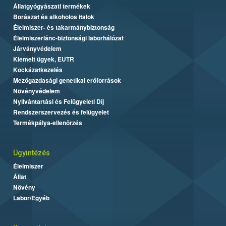
Állatgyógyászati termékek
Borászat és alkoholos italok
Élelmiszer- és takarmánybiztonság
Élelmiszerlánc-biztonsági laborhálózat
Járványvédelem
Kiemelt ügyek, EUTR
Kockázatkezelés
Mezőgazdasági genetikai erőforrások
Növényvédelem
Nyilvántartási és Felügyeleti Díj
Rendszerszervezés és felügyelet
Termékpálya-ellenőrzés
Ügyintézés
Élelmiszer
Állat
Növény
Labor/Egyéb