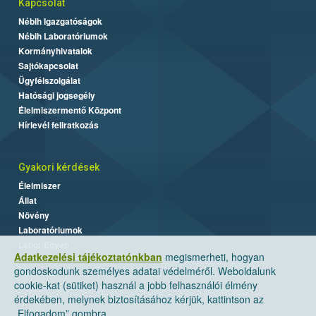
Kapcsolat
Nébih Igazgatóságok
Nébih Laboratóriumok
Kormányhivatalok
Sajtókapcsolat
Ügyfélszolgálat
Hatósági jogsegély
Élelmiszermentő Központ
Hírlevél feliratkozás
Gyakori kérdések
Élelmiszer
Állat
Növény
Laboratóriumok
Labor/Egyéb
Adatkezelési tájékoztatónkban
megismerheti, hogyan
gondoskodunk személyes adatai védelméről. Weboldalunk
cookie-kat (sütiket) használ a jobb felhasználói élmény
érdekében, melynek biztosításához kérjük, kattintson az
„Elfogadom” gombra.