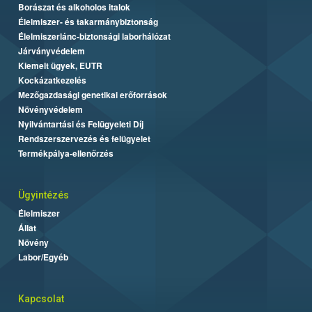
Borászat és alkoholos italok
Élelmiszer- és takarmánybiztonság
Élelmiszerlánc-biztonsági laborhálózat
Járványvédelem
Kiemelt ügyek, EUTR
Kockázatkezelés
Mezőgazdasági genetikai erőforrások
Növényvédelem
Nyilvántartási és Felügyeleti Díj
Rendszerszervezés és felügyelet
Termékpálya-ellenőrzés
Ügyintézés
Élelmiszer
Állat
Növény
Labor/Egyéb
Kapcsolat