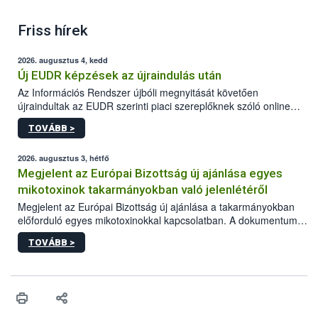
Friss hírek
2026. augusztus 4, kedd
Új EUDR képzések az újraindulás után
Az Információs Rendszer újbóli megnyitását követően
újraindultak az EUDR szerinti piaci szereplőknek szóló online
képzések.
TOVÁBB >
2026. augusztus 3, hétfő
Megjelent az Európai Bizottság új ajánlása egyes
mikotoxinok takarmányokban való jelenlétéről
Megjelent az Európai Bizottság új ajánlása a takarmányokban
előforduló egyes mikotoxinokkal kapcsolatban. A dokumentum
2027-től új irányértékek alkalmazását írja elő, és a jelenleg
TOVÁBB >
hatályos uniós ajánlások helyébe lép.