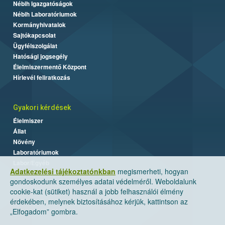
Nébih Igazgatóságok
Nébih Laboratóriumok
Kormányhivatalok
Sajtókapcsolat
Ügyfélszolgálat
Hatósági jogsegély
Élelmiszermentő Központ
Hírlevél feliratkozás
Gyakori kérdések
Élelmiszer
Állat
Növény
Laboratóriumok
Labor/Egyéb
Adatkezelési tájékoztatónkban
megismerheti, hogyan
gondoskodunk személyes adatai védelméről. Weboldalunk
cookie-kat (sütiket) használ a jobb felhasználói élmény
érdekében, melynek biztosításához kérjük, kattintson az
„Elfogadom” gombra.