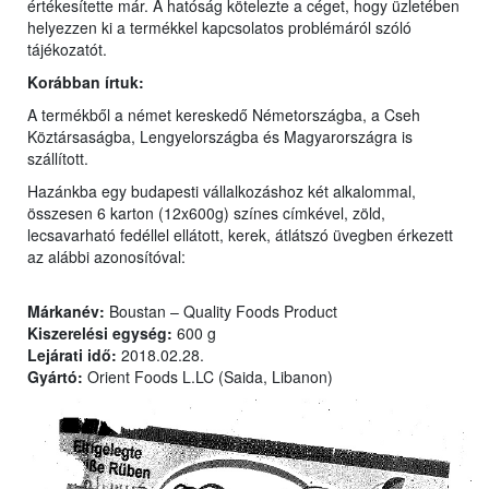
értékesítette már. A hatóság kötelezte a céget, hogy üzletében
helyezzen ki a termékkel kapcsolatos problémáról szóló
tájékozatót.
Korábban írtuk:
A termékből a német kereskedő Németországba, a Cseh
Köztársaságba, Lengyelországba és Magyarországra is
szállított.
Hazánkba egy budapesti vállalkozáshoz két alkalommal,
összesen 6 karton (12x600g) színes címkével, zöld,
lecsavarható fedéllel ellátott, kerek, átlátszó üvegben érkezett
az alábbi azonosítóval:
Márkanév:
Boustan – Quality Foods Product
Kiszerelési egység:
600 g
Lejárati idő:
2018.02.28.
Gyártó:
Orient Foods L.LC (Saida, Libanon)