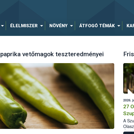
ÉLELMISZER
NÖVÉNY
ÁTFOGÓ TÉMÁK
KA
 paprika vetőmagok teszteredményei
Fris
2026. j
27 O
Szup
A Szu
Olasz
Élelm