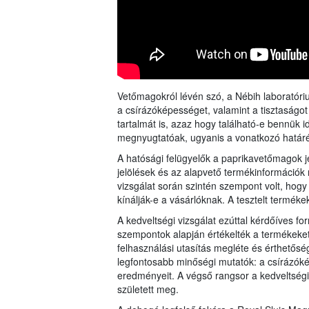
Vetőmagokról lévén szó, a Nébih laboratóri
a csírázóképességet, valamint a tisztaságot
tartalmát is, azaz hogy található-e bennük 
megnyugtatóak, ugyanis a vonatkozó határé
A hatósági felügyelők a paprikavetőmagok jel
jelölések és az alapvető termékinformációk m
vizsgálat során szintén szempont volt, ho
kínálják-e a vásárlóknak. A tesztelt termék
A kedveltségi vizsgálat ezúttal kérdőíves fo
szempontok alapján értékelték a termékeket,
felhasználási utasítás megléte és érthetőség
legfontosabb minőségi mutatók: a csírázóké
eredményeit. A végső rangsor a kedveltségi 
született meg.