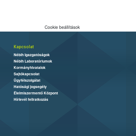
Cookie beállítások
Kapcsolat
Nébih Igazgatóságok
Nébih Laboratóriumok
Kormányhivatalok
Sajtókapcsolat
Ügyfélszolgálat
Hatósági jogsegély
Élelmiszermentő Központ
Hírlevél feliratkozás