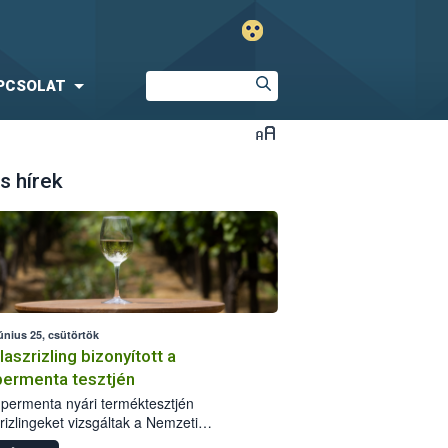
PCSOLAT
s hírek
únius 25, csütörtök
laszrizling bizonyított a
ermenta tesztjén
permenta nyári terméktesztjén
rizlingeket vizsgáltak a Nemzeti
iszerlánc-biztonsági Hivatal (Nébih)