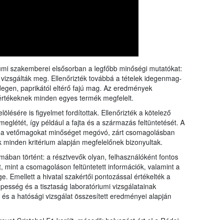
rangs
össze
a Nébi
a növ
umi szakemberei elsősorban a legfőbb minőségi mutatókat:
 vizsgálták meg. Ellenőrizték továbbá a tételek idegenmag-
idegen, paprikától eltérő fajú mag. Az eredmények
rtékeknek minden egyes termék megfelelt.
ölésére is figyelmet fordítottak. Ellenőrizték a kötelező
eglétét, így például a fajta és a származás feltüntetését. A
gy a vetőmagokat minőséget megóvó, zárt csomagolásban
ek minden kritérium alapján megfelelőnek bizonyultak.
rmában történt: a résztvevők olyan, felhasználóként fontos
 mint a csomagoláson feltüntetett információk, valamint a
e. Emellett a hivatal szakértői pontozással értékelték a
pesség és a tisztaság laboratóriumi vizsgálatainak
és a hatósági vizsgálat összesített eredményei alapján