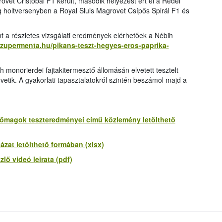
ovet Cristobal F1 került, második helyezést ért el a Rédei
 holtversenyben a Royal Sluis Magrovet Csípős Spirál F1 és
t a részletes vizsgálati eredmények elérhetőek a Nébih
szupermenta.hu/pikans-teszt-hegyes-eros-paprika-
h monorierdei fajtakitermesztő állomásán elvetett tesztelt
ik. A gyakorlati tapasztalatokról szintén beszámol majd a
tőmagok teszteredményei című közlemény letölthető
zat letölthető formában (xlsx)
ő videó leirata (pdf)