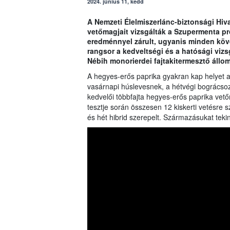
2024. június 11, kedd
A Nemzeti Élelmiszerlánc-biztonsági Hiv
vetőmagjait vizsgálták a Szupermenta p
eredménnyel zárult, ugyanis minden köv
rangsor a kedveltségi és a hatósági vizsg
Nébih monorierdei fajtakitermesztő állom
A hegyes-erős paprika gyakran kap helyet a 
vasárnapi húslevesnek, a hétvégi bográcsoz
kedvelői többfajta hegyes-erős paprika vet
tesztje során összesen 12 kiskerti vetésre 
és hét hibrid szerepelt. Származásukat tekint