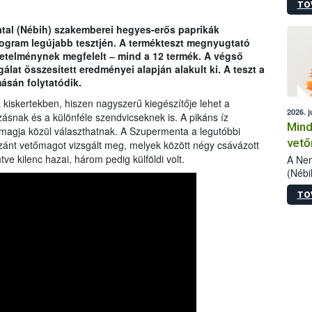
TO
szake
alá”,
atal (Nébih) szakemberei hegyes-erős paprikák
vizsg
rogram legújabb tesztjén. A termékteszt megnyugtató
szemp
etelménynek megfelelt ‒ mind a 12 termék. A végső
vizsgá
álat összesített eredményei alapján alakult ki. A teszt a
legke
ásán folytatódik.
kiskertekben, hiszen nagyszerű kiegészítője lehet a
2026. j
ásnak és a különféle szendvicseknek is. A pikáns íz
Mind
őmagja közül választhatnak. A Szupermenta a legutóbbi
vető
szánt vetőmagot vizsgált meg, melyek között négy csávázott
ve kilenc hazai, három pedig külföldi volt.
A Nem
(Nébi
termé
TO
fókus
szake
kapha
vetőm
jogsz
pedig
elege
esetb
termé