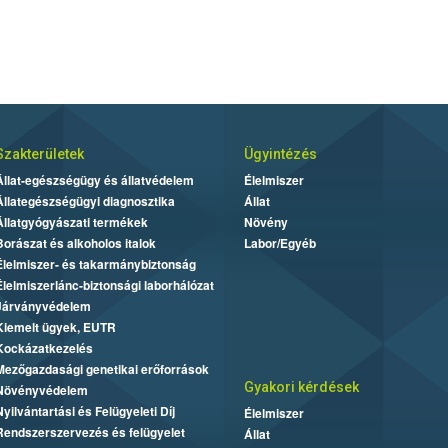
Szakterületek
Ügyintézés
Állat-egészségügy és állatvédelem
Élelmiszer
Állategészségügyi diagnosztika
Állat
Állatgyógyászati termékek
Növény
Borászat és alkoholos italok
Labor/Egyéb
Élelmiszer- és takarmánybiztonság
Élelmiszerlánc-biztonsági laborhálózat
Járványvédelem
Kiemelt ügyek, EUTR
Kockázatkezelés
Mezőgazdasági genetikai erőforrások
Gyakori kérdések
Növényvédelem
Nyilvántartási és Felügyeleti Díj
Élelmiszer
Rendszerszervezés és felügyelet
Állat