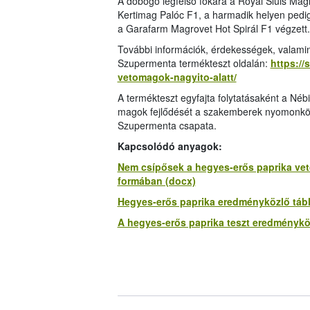
A dobogó legfelső fokára a Royal Sluis Magr
Kertimag Palóc F1, a harmadik helyen pedig
a Garafarm Magrovet Hot Spirál F1 végzett.
További információk, érdekességek, valamin
Szupermenta termékteszt oldalán:
https://
vetomagok-nagyito-alatt/
A termékteszt egyfajta folytatásaként a Nébi
magok fejlődését a szakemberek nyomonkövet
Szupermenta csapata.
Kapcsolódó anyagok:
Nem csípősek a hegyes-erős paprika ve
formában (docx)
Hegyes-erős paprika eredményközlő táblá
A hegyes-erős paprika teszt eredményközl