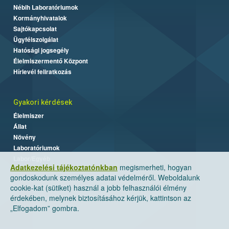
Nébih Laboratóriumok
Kormányhivatalok
Sajtókapcsolat
Ügyfélszolgálat
Hatósági jogsegély
Élelmiszermentő Központ
Hírlevél feliratkozás
Gyakori kérdések
Élelmiszer
Állat
Növény
Laboratóriumok
Labor/Egyéb
Adatkezelési tájékoztatónkban
megismerheti, hogyan
gondoskodunk személyes adatai védelméről. Weboldalunk
cookie-kat (sütiket) használ a jobb felhasználói élmény
érdekében, melynek biztosításához kérjük, kattintson az
„Elfogadom” gombra.