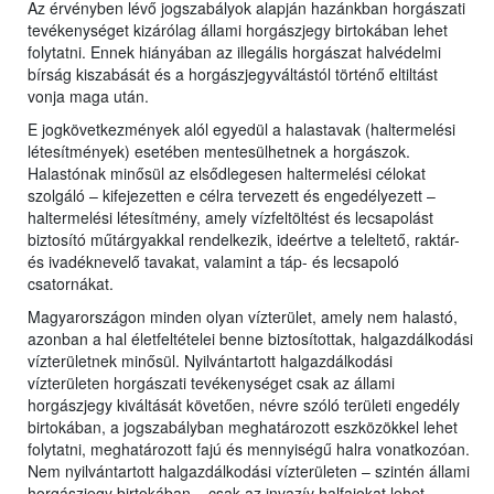
Az érvényben lévő jogszabályok alapján hazánkban horgászati
tevékenységet kizárólag állami horgászjegy birtokában lehet
folytatni. Ennek hiányában az illegális horgászat halvédelmi
bírság kiszabását és a horgászjegyváltástól történő eltiltást
vonja maga után.
E jogkövetkezmények alól egyedül a halastavak (haltermelési
létesítmények) esetében mentesülhetnek a horgászok.
Halastónak minősül az elsődlegesen haltermelési célokat
szolgáló – kifejezetten e célra tervezett és engedélyezett –
haltermelési létesítmény, amely vízfeltöltést és lecsapolást
biztosító műtárgyakkal rendelkezik, ideértve a teleltető, raktár-
és ivadéknevelő tavakat, valamint a táp- és lecsapoló
csatornákat.
Magyarországon minden olyan vízterület, amely nem halastó,
azonban a hal életfeltételei benne biztosítottak, halgazdálkodási
vízterületnek minősül. Nyilvántartott halgazdálkodási
vízterületen horgászati tevékenységet csak az állami
horgászjegy kiváltását követően, névre szóló területi engedély
birtokában, a jogszabályban meghatározott eszközökkel lehet
folytatni, meghatározott fajú és mennyiségű halra vonatkozóan.
Nem nyilvántartott halgazdálkodási vízterületen – szintén állami
horgászjegy birtokában – csak az invazív halfajokat lehet