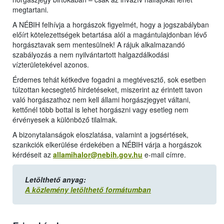
megtartani.
A NÉBIH felhívja a horgászok figyelmét, hogy a jogszabályban
előírt kötelezettségek betartása alól a magántulajdonban lévő
horgásztavak sem mentesülnek! A rájuk alkalmazandó
szabályozás a nem nyilvántartott halgazdálkodási
vízterületekével azonos.
Érdemes tehát kétkedve fogadni a megtévesztő, sok esetben
túlzottan kecsegtető hirdetéseket, miszerint az érintett tavon
való horgászathoz nem kell állami horgászjegyet váltani,
kettőnél több bottal is lehet horgászni vagy esetleg nem
érvényesek a különböző tilalmak.
A bizonytalanságok eloszlatása, valamint a jogsértések,
szankciók elkerülése érdekében a NÉBIH várja a horgászok
kérdéseit az
allamihalor@nebih.gov.hu
e-mail címre.
Letölthető anyag:
A közlemény letölthető formátumban