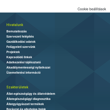
Cookie beállítások
Hivatalunk
Bemutatkozás
Szervezeti felépítés
Gazdálkodási adatok
Felügyeleti szervünk
Projektek
Kapcsolódó linkek
Adatkezelési tájékoztató
Akadálymentességi nyilatkozat
Üzemeltetési információ
Szakterületek
Állat-egészségügy és állatvédelem
Állategészségügyi diagnosztika
Állatgyógyászati termékek
Borászat és alkoholos italok