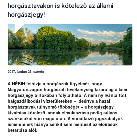
horgásztavakon is kötelező az állami
horgászjegy!
2017. június 28, szerda
A NÉBIH felhívja a horgászok figyelmét, hogy
Magyarországon horgászati tevékenység kizárólag állami
horgászjegy birtokában folytatható. A nem nyilvántartott
halgazdálkodási vízterületeken – ideértve a hazai
horgásztavak túlnyomó többségét – a horgászjegy
kiváltása kötelező, annak elmulasztása pedig súlyos
szankciókat von maga után. A vonatkozó jogszabályok
ismeretének hiánya senkit sem mentesít az előírások
betartása alól.