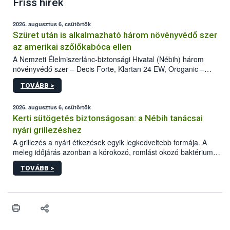
Friss hírek
2026. augusztus 6, csütörtök
Szüret után is alkalmazható három növényvédő szer
az amerikai szőlőkabóca ellen
A Nemzeti Élelmiszerlánc-biztonsági Hivatal (Nébih) három
növényvédő szer – Decis Forte, Klartan 24 EW, Oroganic –
engedélyokiratát módosította, így azok a szüretet követően,
TOVÁBB >
egészen a vesszőérettség (BBCH 91) stádiumáig
felhasználhatóak a szőlőben. A kiterjesztések célja, hogy a korai
érésű szőlőkben is legyen lehetőség a károsító elleni további
2026. augusztus 6, csütörtök
védekezésre. Az Oroganic készítmény kis kiszerelésben kiskerti
Kerti sütögetés biztonságosan: a Nébih tanácsai
felhasználók számára is elérhető és ökológiai termesztésben is
nyári grillezéshez
engedélyezett.
A grillezés a nyári étkezések egyik legkedveltebb formája. A
meleg időjárás azonban a kórokozó, romlást okozó baktériumok
gyorsabb szaporodásának is kedvez. A szabadtéri sütögetés
TOVÁBB >
ezért nem csupán a megfelelő sütési technikáról szól: legalább
ilyen fontos az alapanyagok biztonságos kezelése, az alapvető
higiéniai szabályok betartása, a megfelelő hőkezelés, valamint a
maradékok szakszerű tárolása. A Nemzeti Élelmiszerlánc-
biztonsági Hivatal (Nébih) Oktatási Programja összegyűjtötte a
biztonságos grillezés legfontosabb tudnivalóit.