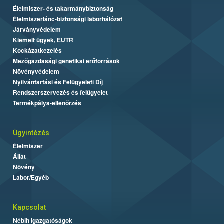
Élelmiszer- és takarmánybiztonság
Élelmiszerlánc-biztonsági laborhálózat
Járványvédelem
Kiemelt ügyek, EUTR
Kockázatkezelés
Mezőgazdasági genetikai erőforrások
Növényvédelem
Nyilvántartási és Felügyeleti Díj
Rendszerszervezés és felügyelet
Termékpálya-ellenőrzés
Ügyintézés
Élelmiszer
Állat
Növény
Labor/Egyéb
Kapcsolat
Nébih Igazgatóságok