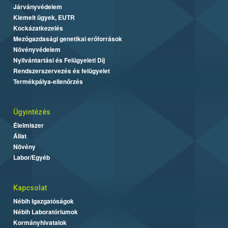
Járványvédelem
Kiemelt ügyek, EUTR
Kockázatkezelés
Mezőgazdasági genetikai erőforrások
Növényvédelem
Nyilvántartási és Felügyeleti Díj
Rendszerszervezés és felügyelet
Termékpálya-ellenőrzés
Ügyintézés
Élelmiszer
Állat
Növény
Labor/Egyéb
Kapcsolat
Nébih Igazgatóságok
Nébih Laboratóriumok
Kormányhivatalok