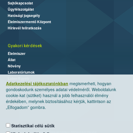
Sajtókapcsolat
Ügyfélszolgálat
Hatósági jogsegély
Élelmiszermentő Központ
Hírlevél feliratkozás
Gyakori kérdések
Élelmiszer
Állat
Növény
Laboratóriumok
Labor/Egyéb
Adatkezelési tájékoztatónkban
megismerheti, hogyan
gondoskodunk személyes adatai védelméről. Weboldalunk
cookie-kat (sütiket) használ a jobb felhasználói élmény
érdekében, melynek biztosításához kérjük, kattintson az
„Elfogadom” gombra.
Statisztikai célú sütik
Nemzeti Élelmiszerlánc-biztonsági Hivatal