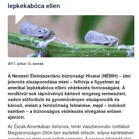
lepkekabóca ellen
2017. július 12, szerda
A Nemzeti Élelmiszerlánc-biztonsági Hivatal (NÉBIH) – idei
jelentős elszaporodása miatt – felhívja a figyelmet az
amerikai lepkekabóca elleni védekezés fontosságára. A
rendkívül sok tápnövényű kártevő rengeteg termesztett,
vadon előforduló és gyomnövényen elszaporodik és
károsít, emiatt a fertőzöttség felmérése, majd – indokolt
esetben – a biztonságos védekezés elvégzése erősen
ajánlott.
Az Észak-Amerikában őshonos, fehér viaszbevonatú ízeltlábút
Magyarországon 2004-ben észlelték először, súlyos kártételével
azonban ez idáig nem kellett számolni. A parányi élősködő idei