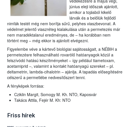
védekezésre a május végi,
június eleji időszak ajánlott,
amikor a tojásból kikelő
lárvák és a belőlük fejlődő
nimfák testét még nem borítja sűrű, pelyhes viaszbevonat. A
védelmet jelentő viaszréteg kialakulása után a permetezés már
nem maradéktalanul eredményes, de – ha korábban nem
történt meg – még ekkor is ajánlott elvégezni.
Figyelembe véve a kártevő biológiai sajátosságait, a NÉBIH a
permetezésre felhasználható rovarölő hatóanyagok közül a
felszívódó hatású készítményeket – így például tiametoxam,
acetamiprid –, valamint a kontakt hatóanyagú szereket – pl.
deltametrin, lambda-cihalotrin – ajánlja. A tapadás elősegítésére
célszerű a permetlébe nedvesítőszert tenni.
A fényképek forrása:
Cziklin Margit, Somogy M. Kh. NTO, Kaposvár
Takács Attila, Fejér M. Kh: NTO
Friss hírek