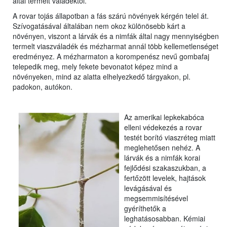
által termelt váladéktól.
A rovar tojás állapotban a fás szárú növények kérgén telel át.
Szívogatásával általában nem okoz különösebb kárt a
növényen, viszont a lárvák és a nimfák által nagy mennyiségben
termelt viaszváladék és mézharmat annál több kellemetlenséget
eredményez. A mézharmaton a korompenész nevű gombafaj
telepedik meg, mely fekete bevonatot képez mind a
növényeken, mind az alatta elhelyezkedő tárgyakon, pl.
padokon, autókon.
Az amerikai lepkekabóca
elleni védekezés a rovar
testét borító viaszréteg miatt
meglehetősen nehéz. A
lárvák és a nimfák korai
fejlődési szakaszukban, a
fertőzött levelek, hajtások
levágásával és
megsemmisítésével
gyéríthetők a
leghatásosabban. Kémiai