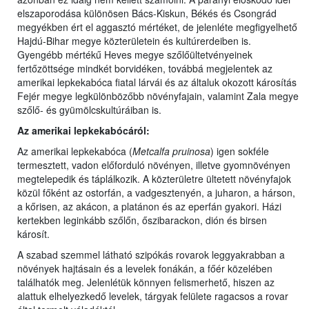
elszaporodása különösen Bács-Kiskun, Békés és Csongrád
megyékben ért el aggasztó mértéket, de jelenléte megfigyelhető
Hajdú-Bihar megye közterületein és kultúrerdeiben is.
Gyengébb mértékű Heves megye szőlőültetvényeinek
fertőzöttsége mindkét borvidéken, továbbá megjelentek az
amerikai lepkekabóca fiatal lárvái és az általuk okozott károsítás
Fejér megye legkülönbözőbb növényfajain, valamint Zala megye
szőlő- és gyümölcskultúráiban is.
Az amerikai lepkekabócáról:
Az amerikai lepkekabóca (
Metcalfa pruinosa
) igen sokféle
termesztett, vadon előforduló növényen, illetve gyomnövényen
megtelepedik és táplálkozik. A közterületre ültetett növényfajok
közül főként az ostorfán, a vadgesztenyén, a juharon, a hárson,
a kőrisen, az akácon, a platánon és az eperfán gyakori. Házi
kertekben leginkább szőlőn, őszibarackon, dión és birsen
károsít.
A szabad szemmel látható szipókás rovarok leggyakrabban a
növények hajtásain és a levelek fonákán, a főér közelében
találhatók meg. Jelenlétük könnyen felismerhető, hiszen az
alattuk elhelyezkedő levelek, tárgyak felülete ragacsos a rovar