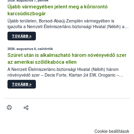
2026. augusztus 7, péntek
Újabb vármegyében jelent meg a kőrisrontó
karcsúdíszbogár
Újabb területen, Borsod-Abaúj-Zemplén vármegyében is
igazolta a Nemzeti Élelmiszerlánc-biztonsági Hivatal (Nébih) a
kőrisrontó karcsúdíszbogár (Agrilus planipennis) jelenlétét. A
TOVÁBB >
kártevőt nem csak színcsapdában találták meg, de már fertőzött
fában is azonosították. A növényvédelmi szakemberek folytatják
az intenzív felderítést, emellett az intézkedéseket a szlovák
2026. augusztus 6, csütörtök
hatósággal is összehangolják a terjedés megállítása érdekében.
Szüret után is alkalmazható három növényvédő szer
az amerikai szőlőkabóca ellen
A Nemzeti Élelmiszerlánc-biztonsági Hivatal (Nébih) három
növényvédő szer – Decis Forte, Klartan 24 EW, Oroganic –
engedélyokiratát módosította, így azok a szüretet követően,
TOVÁBB >
egészen a vesszőérettség (BBCH 91) stádiumáig
felhasználhatóak a szőlőben. A kiterjesztések célja, hogy a korai
érésű szőlőkben is legyen lehetőség a károsító elleni további
védekezésre. Az Oroganic készítmény kis kiszerelésben kiskerti
felhasználók számára is elérhető és ökológiai termesztésben is
engedélyezett.
Cookie beállítások