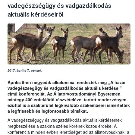
vadegészségügy és vadgazdálkodás
aktuális kérdéseiről
2017. április 7, péntek
Április 5-én negyedik alkalommal rendezték meg „A hazai
vadegészségügy és vadgazdálkodás aktuális kérdései”
című konferenciát. Az Állatorvostudományi Egyetemen
mintegy 400 érdeklődő részvételével tartott rendezvényen
ezúttal is a szakterület legkiválóbb szakemberei ismertették
a legfrissebb és legfontosabb témákat.
A vadegészségügy és vadgazdálkodás aktuális kérdéseinek
megbeszélése a szakma széles körének közös érdeke. A
konferencia minden évben lehetőséget ad az állatorvosoknak, a