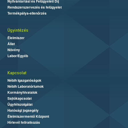
Nyilvántartási és Felügyeleti Díj
Rendszerszervezés és felügyelet
Termékpálya-ellenőrzés
Ügyintézés
Élelmiszer
Állat
Növény
Labor/Egyéb
Kapcsolat
Nébih Igazgatóságok
Nébih Laboratóriumok
Kormányhivatalok
Sajtókapcsolat
Ügyfélszolgálat
Hatósági jogsegély
Élelmiszermentő Központ
Hírlevél feliratkozás