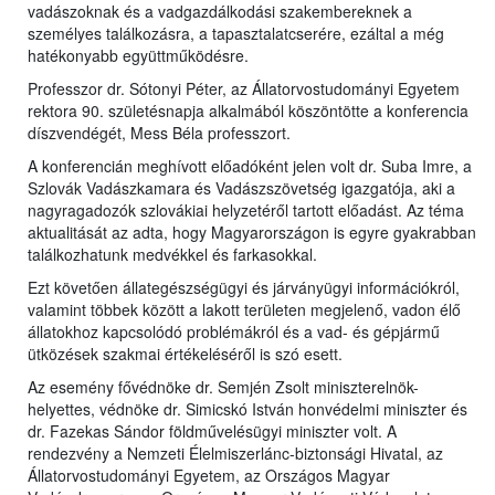
vadászoknak és a vadgazdálkodási szakembereknek a
személyes találkozásra, a tapasztalatcserére, ezáltal a még
hatékonyabb együttműködésre.
Professzor dr. Sótonyi Péter, az Állatorvostudományi Egyetem
rektora 90. születésnapja alkalmából köszöntötte a konferencia
díszvendégét, Mess Béla professzort.
A konferencián meghívott előadóként jelen volt dr. Suba Imre, a
Szlovák Vadászkamara és Vadászszövetség igazgatója, aki a
nagyragadozók szlovákiai helyzetéről tartott előadást. Az téma
aktualitását az adta, hogy Magyarországon is egyre gyakrabban
találkozhatunk medvékkel és farkasokkal.
Ezt követően állategészségügyi és járványügyi információkról,
valamint többek között a lakott területen megjelenő, vadon élő
állatokhoz kapcsolódó problémákról és a vad- és gépjármű
ütközések szakmai értékeléséről is szó esett.
Az esemény fővédnöke dr. Semjén Zsolt miniszterelnök-
helyettes, védnöke dr. Simicskó István honvédelmi miniszter és
dr. Fazekas Sándor földművelésügyi miniszter volt. A
rendezvény a Nemzeti Élelmiszerlánc-biztonsági Hivatal, az
Állatorvostudományi Egyetem, az Országos Magyar