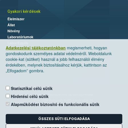
Gyakori kérdések
Élelmiszer
Állat
Növény
Laboratóriumok
Labor/Egyéb
Adatkezelési tájékoztatónkban
megismerheti, hogyan
gondoskodunk személyes adatai védelméről. Weboldalunk
cookie-kat (sütiket) használ a jobb felhasználói élmény
érdekében, melynek biztosításához kérjük, kattintson az
„Elfogadom” gombra.
Statisztikai célú sütik
Nemzeti Élelmiszerlánc-biztonsági Hivatal
Hirdetési célú sütik
Cím: 1024 Budapest, Keleti Károly utca. 24.
Alapműködést biztosító és funkcionális sütik
Levelezési cím: 1525 Budapest. Pf. 30.
ÖSSZES SÜTI ELFOGADÁSA
E-mail:
ugyfelszolgalat@nebih.gov.hu
Zöld szám: 06-80/263-244