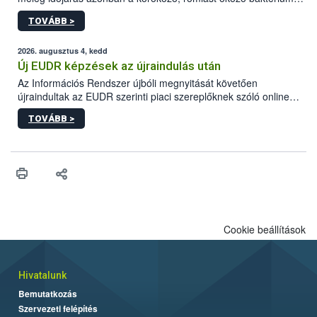
gyorsabb szaporodásának is kedvez. A szabadtéri sütögetés
TOVÁBB >
ezért nem csupán a megfelelő sütési technikáról szól: legalább
ilyen fontos az alapanyagok biztonságos kezelése, az alapvető
higiéniai szabályok betartása, a megfelelő hőkezelés, valamint a
2026. augusztus 4, kedd
maradékok szakszerű tárolása. A Nemzeti Élelmiszerlánc-
Új EUDR képzések az újraindulás után
biztonsági Hivatal (Nébih) Oktatási Programja összegyűjtötte a
Az Információs Rendszer újbóli megnyitását követően
biztonságos grillezés legfontosabb tudnivalóit.
újraindultak az EUDR szerinti piaci szereplőknek szóló online
képzések.
TOVÁBB >
Cookie beállítások
Hivatalunk
Bemutatkozás
Szervezeti felépítés