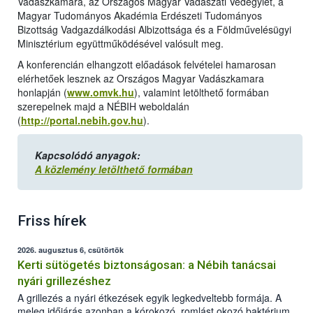
Vadászkamara, az Országos Magyar Vadászati Védegylet, a
Magyar Tudományos Akadémia Erdészeti Tudományos
Bizottság Vadgazdálkodási Albizottsága és a Földművelésügyi
Minisztérium együttműködésével valósult meg.
A konferencián elhangzott előadások felvételei hamarosan
elérhetőek lesznek az Országos Magyar Vadászkamara
honlapján (
www.omvk.hu
), valamint letölthető formában
szerepelnek majd a NÉBIH weboldalán
(
http://portal.nebih.gov.hu
).
Kapcsolódó anyagok:
A közlemény letölthető formában
Friss hírek
2026. augusztus 6, csütörtök
Kerti sütögetés biztonságosan: a Nébih tanácsai
nyári grillezéshez
A grillezés a nyári étkezések egyik legkedveltebb formája. A
meleg időjárás azonban a kórokozó, romlást okozó baktériumok