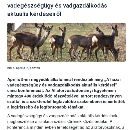
vadegészségügy és vadgazdálkodás
aktuális kérdéseiről
2017. április 7, péntek
Április 5-én negyedik alkalommal rendezték meg „A hazai
vadegészségügy és vadgazdálkodás aktuális kérdései”
című konferenciát. Az Állatorvostudományi Egyetemen
mintegy 400 érdeklődő részvételével tartott rendezvényen
ezúttal is a szakterület legkiválóbb szakemberei ismertették
a legfrissebb és legfontosabb témákat.
A vadegészségügy és vadgazdálkodás aktuális kérdéseinek
megbeszélése a szakma széles körének közös érdeke. A
konferencia minden évben lehetőséget ad az állatorvosoknak, a