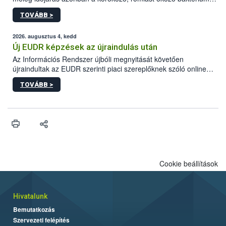
gyorsabb szaporodásának is kedvez. A szabadtéri sütögetés
TOVÁBB >
ezért nem csupán a megfelelő sütési technikáról szól: legalább
ilyen fontos az alapanyagok biztonságos kezelése, az alapvető
higiéniai szabályok betartása, a megfelelő hőkezelés, valamint a
2026. augusztus 4, kedd
maradékok szakszerű tárolása. A Nemzeti Élelmiszerlánc-
Új EUDR képzések az újraindulás után
biztonsági Hivatal (Nébih) Oktatási Programja összegyűjtötte a
Az Információs Rendszer újbóli megnyitását követően
biztonságos grillezés legfontosabb tudnivalóit.
újraindultak az EUDR szerinti piaci szereplőknek szóló online
képzések.
TOVÁBB >
Cookie beállítások
Hivatalunk
Bemutatkozás
Szervezeti felépítés