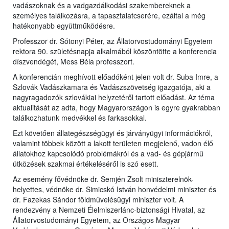
vadászoknak és a vadgazdálkodási szakembereknek a
személyes találkozásra, a tapasztalatcserére, ezáltal a még
hatékonyabb együttműködésre.
Professzor dr. Sótonyi Péter, az Állatorvostudományi Egyetem
rektora 90. születésnapja alkalmából köszöntötte a konferencia
díszvendégét, Mess Béla professzort.
A konferencián meghívott előadóként jelen volt dr. Suba Imre, a
Szlovák Vadászkamara és Vadászszövetség igazgatója, aki a
nagyragadozók szlovákiai helyzetéről tartott előadást. Az téma
aktualitását az adta, hogy Magyarországon is egyre gyakrabban
találkozhatunk medvékkel és farkasokkal.
Ezt követően állategészségügyi és járványügyi információkról,
valamint többek között a lakott területen megjelenő, vadon élő
állatokhoz kapcsolódó problémákról és a vad- és gépjármű
ütközések szakmai értékeléséről is szó esett.
Az esemény fővédnöke dr. Semjén Zsolt miniszterelnök-
helyettes, védnöke dr. Simicskó István honvédelmi miniszter és
dr. Fazekas Sándor földművelésügyi miniszter volt. A
rendezvény a Nemzeti Élelmiszerlánc-biztonsági Hivatal, az
Állatorvostudományi Egyetem, az Országos Magyar