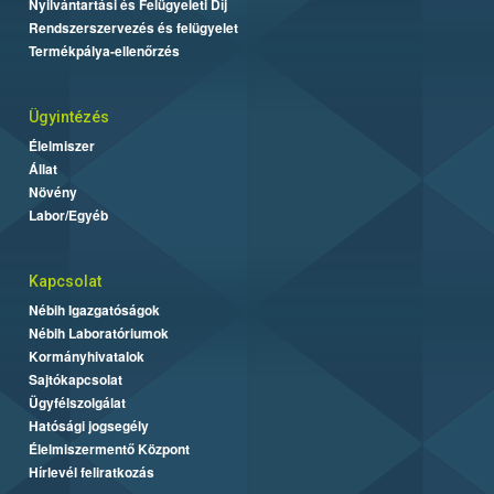
Nyilvántartási és Felügyeleti Díj
Rendszerszervezés és felügyelet
Termékpálya-ellenőrzés
Ügyintézés
Élelmiszer
Állat
Növény
Labor/Egyéb
Kapcsolat
Nébih Igazgatóságok
Nébih Laboratóriumok
Kormányhivatalok
Sajtókapcsolat
Ügyfélszolgálat
Hatósági jogsegély
Élelmiszermentő Központ
Hírlevél feliratkozás