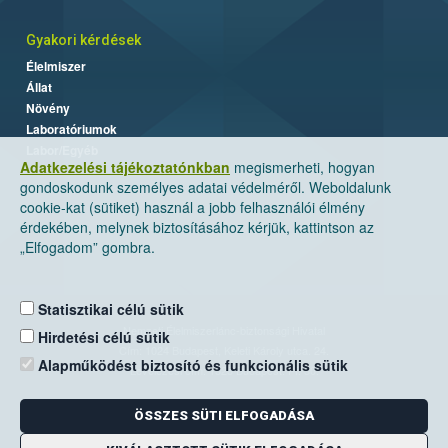
Gyakori kérdések
Élelmiszer
Állat
Növény
Laboratóriumok
Labor/Egyéb
Adatkezelési tájékoztatónkban
megismerheti, hogyan
gondoskodunk személyes adatai védelméről. Weboldalunk
cookie-kat (sütiket) használ a jobb felhasználói élmény
érdekében, melynek biztosításához kérjük, kattintson az
„Elfogadom” gombra.
Statisztikai célú sütik
Nemzeti Élelmiszerlánc-biztonsági Hivatal
Hirdetési célú sütik
Cím: 1024 Budapest, Keleti Károly utca. 24.
Alapműködést biztosító és funkcionális sütik
Levelezési cím: 1525 Budapest. Pf. 30.
ÖSSZES SÜTI ELFOGADÁSA
E-mail:
ugyfelszolgalat@nebih.gov.hu
Zöld szám: 06-80/263-244