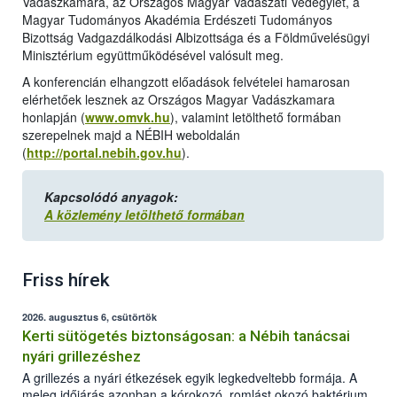
Vadászkamara, az Országos Magyar Vadászati Védegylet, a
Magyar Tudományos Akadémia Erdészeti Tudományos
Bizottság Vadgazdálkodási Albizottsága és a Földművelésügyi
Minisztérium együttműködésével valósult meg.
A konferencián elhangzott előadások felvételei hamarosan
elérhetőek lesznek az Országos Magyar Vadászkamara
honlapján (
www.omvk.hu
), valamint letölthető formában
szerepelnek majd a NÉBIH weboldalán
(
http://portal.nebih.gov.hu
).
Kapcsolódó anyagok:
A közlemény letölthető formában
Friss hírek
2026. augusztus 6, csütörtök
Kerti sütögetés biztonságosan: a Nébih tanácsai
nyári grillezéshez
A grillezés a nyári étkezések egyik legkedveltebb formája. A
meleg időjárás azonban a kórokozó, romlást okozó baktériumok