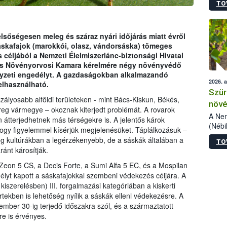
TO
kőris
jelen
talál
azono
sőségesen meleg és száraz nyári időjárás miatt évről
folyta
áskafajok (marokkói, olasz, vándorsáska) tömeges
intéz
 céljából a Nemzeti Élelmiszerlánc-biztonsági Hivatal
össze
és Növényorvosi Kamara kérelmére négy növényvédő
érdek
elyzeti engedélyt. A gazdaságokban alkalmazandó
2026. 
elhasználható.
Szür
zályosabb alföldi területeken - mint Bács-Kiskun, Békés,
növé
g vármegye – okoznak kiterjedt problémát. A rovarok
szől
A Nem
 átterjedhetnek más térségekre is. A jelentős károk
(Nébi
gy figyelemmel kísérjük megjelenésüket. Táplálkozásuk –
Klart
ég kultúrákban a legérzékenyebb, de a sáskák általában a
TO
módos
ránt károsítják.
egész
felha
 Zeon 5 CS, a Decis Forte, a Sumi Alfa 5 EC, és a Mospilan
célja
lyt kapott a sáskafajokkal szembeni védekezés céljára. A
lehet
iszerelésben) III. forgalmazási kategóriában a kiskerti
Az Or
ertekben is lehetőség nyílik a sáskák elleni védekezésre. A
felha
ember 30-ig terjedő időszakra szól, és a származtatott
terme
re is érvényes.