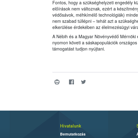
Fontos, hogy a szükséghelyzeti engedély kiz
előírások nem változnak, ezért a készítmény
védősávok, méhkímélő technológiák) minden
nem szabad túllépni – tehát azt a szükséghe
elkerülése érdekében az élelmezésügyi vára
A Nébih és a Magyar Növényvédő Mérnöki és
nyomon követi a sáskapopulációk országos 
támogatást tudjon nyújtani.
Hivatalunk
Bemutatkozás