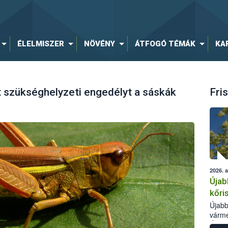
ÉLELMISZER
NÖVÉNY
ÁTFOGÓ TÉMÁK
KA
 szükséghelyzeti engedélyt a sáskák
Fris
2026. 
Újab
kőri
Újabb
várme
Élelm