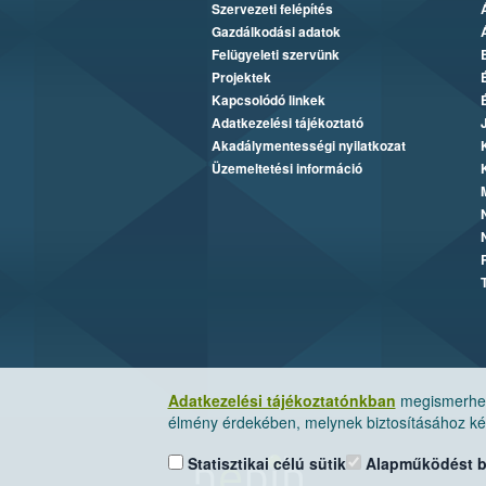
Szervezeti felépítés
Gazdálkodási adatok
Felügyeleti szervünk
Projektek
Kapcsolódó linkek
Adatkezelési tájékoztató
Akadálymentességi nyilatkozat
Üzemeltetési információ
Adatkezelési tájékoztatónkban
megismerheti
élmény érdekében, melynek biztosításához kér
Statisztikai célú sütik
Alapműködést biz