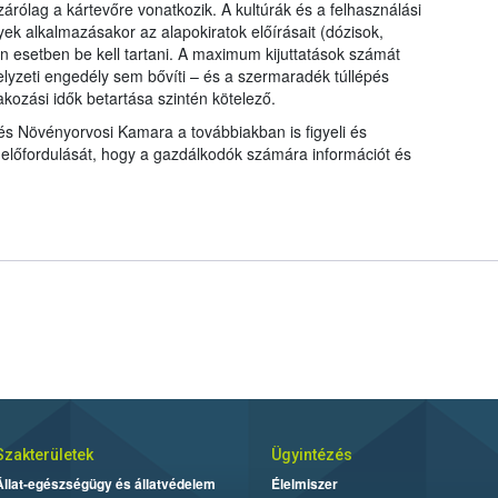
árólag a kártevőre vonatkozik. A kultúrák és a felhasználási
ek alkalmazásakor az alapokiratok előírásait (dózisok,
 esetben be kell tartani. A maximum kijuttatások számát
lyzeti engedély sem bővíti – és a szermaradék túllépés
kozási idők betartása szintén kötelező.
 Növényorvosi Kamara a továbbiakban is figyeli és
előfordulását, hogy a gazdálkodók számára információt és
Szakterületek
Ügyintézés
Állat-egészségügy és állatvédelem
Élelmiszer