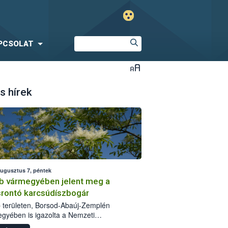
PCSOLAT
s hírek
augusztus 7, péntek
b vármegyében jelent meg a
srontó karcsúdíszbogár
 területen, Borsod-Abaúj-Zemplén
gyében is igazolta a Nemzeti
iszerlánc-biztonsági Hivatal (Nébih) a