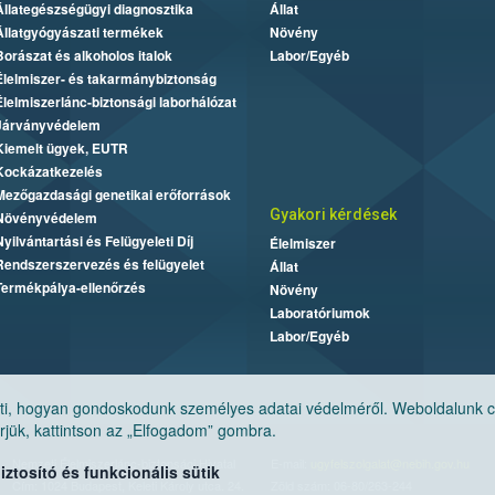
Állategészségügyi diagnosztika
Állat
Állatgyógyászati termékek
Növény
Borászat és alkoholos italok
Labor/Egyéb
Élelmiszer- és takarmánybiztonság
Élelmiszerlánc-biztonsági laborhálózat
Járványvédelem
Kiemelt ügyek, EUTR
Kockázatkezelés
Mezőgazdasági genetikai erőforrások
Gyakori kérdések
Növényvédelem
Nyilvántartási és Felügyeleti Díj
Élelmiszer
Rendszerszervezés és felügyelet
Állat
Termékpálya-ellenőrzés
Növény
Laboratóriumok
Labor/Egyéb
, hogyan gondoskodunk személyes adatai védelméről. Weboldalunk cook
jük, kattintson az „Elfogadom” gombra.
Nemzeti Élelmiszerlánc-biztonsági Hivatal
E-mail:
ugyfelszolgalat@nebih.gov.hu
tosító és funkcionális sütik
Cím: 1024 Budapest, Keleti Károly utca. 24.
Zöld szám: 06-80/263-244