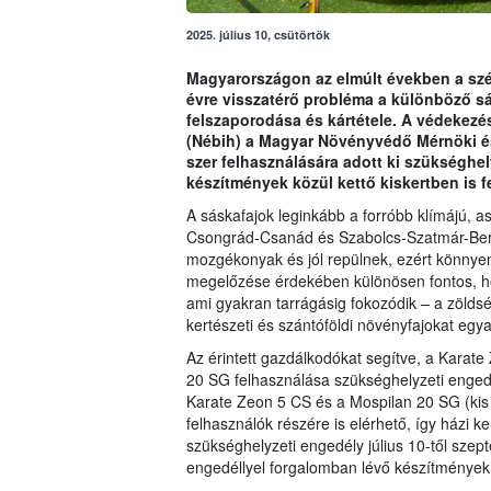
2025. július 10, csütörtök
Magyarországon az elmúlt években a szél
évre visszatérő probléma a különböző s
felszaporodása és kártétele. A védekezés
(Nébih) a Magyar Növényvédő Mérnöki 
szer felhasználására adott ki szükségh
készítmények közül kettő kiskertben is f
A sáskafajok leginkább a forróbb klímájú, as
Csongrád-Csanád és Szabolcs-Szatmár-Bere
mozgékonyak és jól repülnek, ezért könnyen
megelőzése érdekében különösen fontos, ho
ami gyakran tarrágásig fokozódik – a zölds
kertészeti és szántóföldi növényfajokat egya
Az érintett gazdálkodókat segítve, a Karate
20 SG felhasználása szükséghelyzeti engedé
Karate Zeon 5 CS és a Mospilan 20 SG (kis k
felhasználók részére is elérhető, így házi k
szükséghelyzeti engedély július 10-től szept
engedéllyel forgalomban lévő készítmények