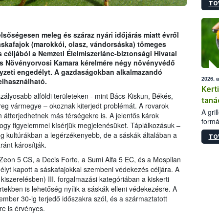
TO
módos
egész
felha
célja
sőségesen meleg és száraz nyári időjárás miatt évről
lehet
áskafajok (marokkói, olasz, vándorsáska) tömeges
Az Or
 céljából a Nemzeti Élelmiszerlánc-biztonsági Hivatal
felha
és Növényorvosi Kamara kérelmére négy növényvédő
terme
elyzeti engedélyt. A gazdaságokban alkalmazandó
2026. 
elhasználható.
Kert
zályosabb alföldi területeken - mint Bács-Kiskun, Békés,
taná
g vármegye – okoznak kiterjedt problémát. A rovarok
A gri
 átterjedhetnek más térségekre is. A jelentős károk
formá
gy figyelemmel kísérjük megjelenésüket. Táplálkozásuk –
romlá
ég kultúrákban a legérzékenyebb, de a sáskák általában a
TO
szapo
ránt károsítják.
sütög
techni
 Zeon 5 CS, a Decis Forte, a Sumi Alfa 5 EC, és a Mospilan
alapa
lyt kapott a sáskafajokkal szembeni védekezés céljára. A
higié
iszerelésben) III. forgalmazási kategóriában a kiskerti
hőkez
ertekben is lehetőség nyílik a sáskák elleni védekezésre. A
tárol
ember 30-ig terjedő időszakra szól, és a származtatott
Hivat
re is érvényes.
a biz