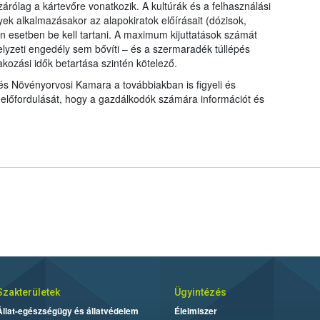
árólag a kártevőre vonatkozik. A kultúrák és a felhasználási
ek alkalmazásakor az alapokiratok előírásait (dózisok,
 esetben be kell tartani. A maximum kijuttatások számát
lyzeti engedély sem bővíti – és a szermaradék túllépés
kozási idők betartása szintén kötelező.
 Növényorvosi Kamara a továbbiakban is figyeli és
előfordulását, hogy a gazdálkodók számára információt és
Szakterületek
Ügyintézés
Állat-egészségügy és állatvédelem
Élelmiszer