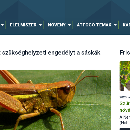
ÉLELMISZER
NÖVÉNY
ÁTFOGÓ TÉMÁK
KA
 szükséghelyzeti engedélyt a sáskák
Fris
2026. 
Szür
növé
szől
A Nem
(Nébi
Klart