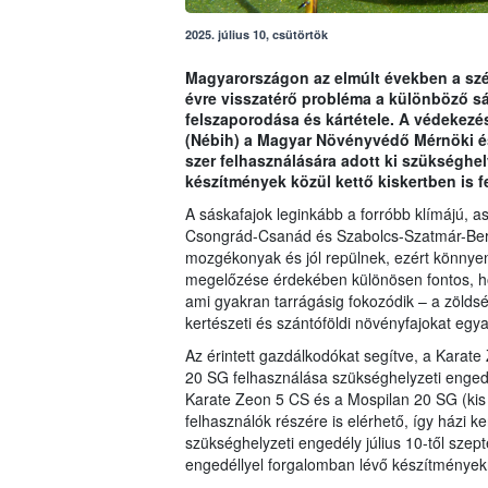
2025. július 10, csütörtök
Magyarországon az elmúlt években a szél
évre visszatérő probléma a különböző s
felszaporodása és kártétele. A védekezés
(Nébih) a Magyar Növényvédő Mérnöki 
szer felhasználására adott ki szükségh
készítmények közül kettő kiskertben is f
A sáskafajok leginkább a forróbb klímájú, as
Csongrád-Csanád és Szabolcs-Szatmár-Bere
mozgékonyak és jól repülnek, ezért könnyen
megelőzése érdekében különösen fontos, ho
ami gyakran tarrágásig fokozódik – a zölds
kertészeti és szántóföldi növényfajokat egya
Az érintett gazdálkodókat segítve, a Karate
20 SG felhasználása szükséghelyzeti engedé
Karate Zeon 5 CS és a Mospilan 20 SG (kis k
felhasználók részére is elérhető, így házi k
szükséghelyzeti engedély július 10-től szept
engedéllyel forgalomban lévő készítmények