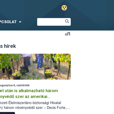
PCSOLAT
s hírek
augusztus 6, csütörtök
et után is alkalmazható három
nyvédő szer az amerikai
őkabóca ellen
zeti Élelmiszerlánc-biztonsági Hivatal
h) három növényvédő szer – Decis Forte,
an 24 EW, Oroganic – engedélyokiratát