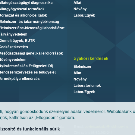
Állategészségügyi diagnosztika
Állat
Állatgyógyászati termékek
Növény
Borászat és alkoholos italok
Labor/Egyéb
Élelmiszer- és takarmánybiztonság
Élelmiszerlánc-biztonsági laborhálózat
Járványvédelem
Kiemelt ügyek, EUTR
Kockázatkezelés
Mezőgazdasági genetikai erőforrások
Gyakori kérdések
Növényvédelem
Nyilvántartási és Felügyeleti Díj
Élelmiszer
Rendszerszervezés és felügyelet
Állat
Termékpálya-ellenőrzés
Növény
Laboratóriumok
Labor/Egyéb
, hogyan gondoskodunk személyes adatai védelméről. Weboldalunk cook
jük, kattintson az „Elfogadom” gombra.
Nemzeti Élelmiszerlánc-biztonsági Hivatal
E-mail:
ugyfelszolgalat@nebih.gov.hu
tosító és funkcionális sütik
Cím: 1024 Budapest, Keleti Károly utca. 24.
Zöld szám: 06-80/263-244