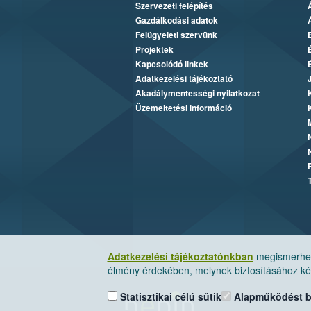
Szervezeti felépítés
Gazdálkodási adatok
Felügyeleti szervünk
Projektek
Kapcsolódó linkek
Adatkezelési tájékoztató
Akadálymentességi nyilatkozat
Üzemeltetési információ
Adatkezelési tájékoztatónkban
megismerheti
élmény érdekében, melynek biztosításához kér
Statisztikai célú sütik
Alapműködést biz