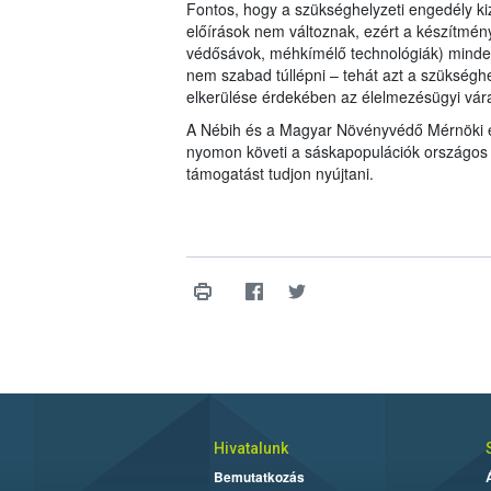
Fontos, hogy a szükséghelyzeti engedély kiz
előírások nem változnak, ezért a készítmény
védősávok, méhkímélő technológiák) minden
nem szabad túllépni – tehát azt a szükséghe
elkerülése érdekében az élelmezésügyi vára
A Nébih és a Magyar Növényvédő Mérnöki és
nyomon követi a sáskapopulációk országos 
támogatást tudjon nyújtani.
Hivatalunk
Bemutatkozás