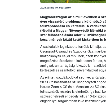
2025. július 10, csütörtök
Magyarországon az elmúlt években a szél
évre visszatérő probléma a különböző s
felszaporodása és kártétele. A védekezés
(Nébih) a Magyar Növényvédő Mérnöki 
szer felhasználására adott ki szükségh
készítmények közül kettő kiskertben is f
A sáskafajok leginkább a forróbb klímájú, as
Csongrád-Csanád és Szabolcs-Szatmár-Bere
mozgékonyak és jól repülnek, ezért könnyen
megelőzése érdekében különösen fontos, ho
ami gyakran tarrágásig fokozódik – a zölds
kertészeti és szántóföldi növényfajokat egya
Az érintett gazdálkodókat segítve, a Karate
20 SG felhasználása szükséghelyzeti engedé
Karate Zeon 5 CS és a Mospilan 20 SG (kis k
felhasználók részére is elérhető, így házi k
szükséghelyzeti engedély július 10-től szept
engedéllyel forgalomban lévő készítmények