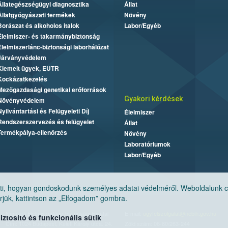
Állategészségügyi diagnosztika
Állat
Állatgyógyászati termékek
Növény
Borászat és alkoholos italok
Labor/Egyéb
Élelmiszer- és takarmánybiztonság
Élelmiszerlánc-biztonsági laborhálózat
Járványvédelem
Kiemelt ügyek, EUTR
Kockázatkezelés
Mezőgazdasági genetikai erőforrások
Gyakori kérdések
Növényvédelem
Nyilvántartási és Felügyeleti Díj
Élelmiszer
Rendszerszervezés és felügyelet
Állat
Termékpálya-ellenőrzés
Növény
Laboratóriumok
Labor/Egyéb
, hogyan gondoskodunk személyes adatai védelméről. Weboldalunk cook
jük, kattintson az „Elfogadom” gombra.
Nemzeti Élelmiszerlánc-biztonsági Hivatal
E-mail:
ugyfelszolgalat@nebih.gov.hu
tosító és funkcionális sütik
Cím: 1024 Budapest, Keleti Károly utca. 24.
Zöld szám: 06-80/263-244