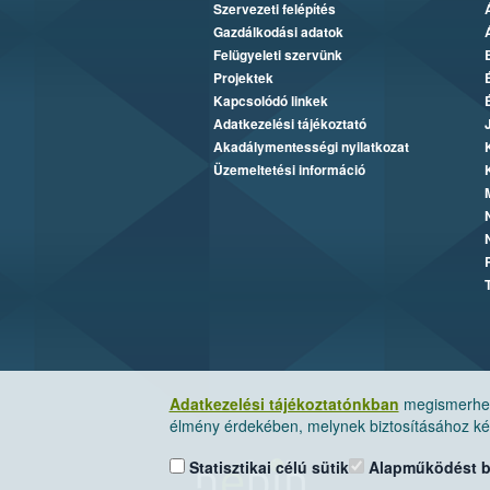
Szervezeti felépítés
Gazdálkodási adatok
Felügyeleti szervünk
Projektek
Kapcsolódó linkek
Adatkezelési tájékoztató
Akadálymentességi nyilatkozat
Üzemeltetési információ
Adatkezelési tájékoztatónkban
megismerheti
élmény érdekében, melynek biztosításához kér
Statisztikai célú sütik
Alapműködést biz