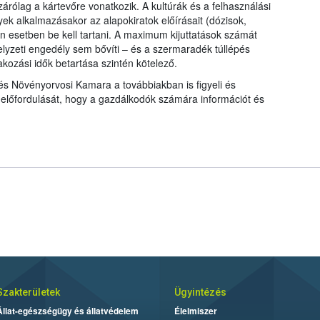
árólag a kártevőre vonatkozik. A kultúrák és a felhasználási
ek alkalmazásakor az alapokiratok előírásait (dózisok,
 esetben be kell tartani. A maximum kijuttatások számát
lyzeti engedély sem bővíti – és a szermaradék túllépés
kozási idők betartása szintén kötelező.
 Növényorvosi Kamara a továbbiakban is figyeli és
előfordulását, hogy a gazdálkodók számára információt és
Szakterületek
Ügyintézés
Állat-egészségügy és állatvédelem
Élelmiszer