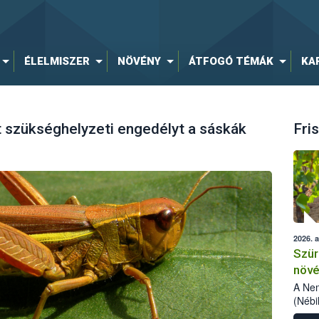
ÉLELMISZER
NÖVÉNY
ÁTFOGÓ TÉMÁK
KA
 szükséghelyzeti engedélyt a sáskák
Fris
2026. 
Szür
növé
szől
A Nem
(Nébi
Klart