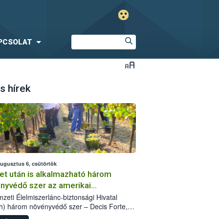
PCSOLAT
s hírek
augusztus 6, csütörtök
et után is alkalmazható három
nyvédő szer az amerikai
őkabóca ellen
zeti Élelmiszerlánc-biztonsági Hivatal
h) három növényvédő szer – Decis Forte,
an 24 EW, Oroganic – engedélyokiratát