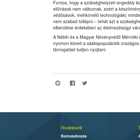
Fontos, hogy a szükséghelyzeti engedély kiz
előírások nem változnak, ezért a készítmény
védősávok, méhkímélő technológiák) minden
nem szabad túllépni – tehát azt a szükséghe
elkerülése érdekében az élelmezésügyi vára
A Nébih és a Magyar Növényvédő Mérnöki és
nyomon követi a sáskapopulációk országos 
támogatást tudjon nyújtani.
Hivatalunk
Bemutatkozás