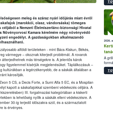
TO
módos
egész
felha
célja
sőségesen meleg és száraz nyári időjárás miatt évről
lehet
áskafajok (marokkói, olasz, vándorsáska) tömeges
Az Or
 céljából a Nemzeti Élelmiszerlánc-biztonsági Hivatal
felha
és Növényorvosi Kamara kérelmére négy növényvédő
terme
elyzeti engedélyt. A gazdaságokban alkalmazandó
2026. 
elhasználható.
Kert
zályosabb alföldi területeken - mint Bács-Kiskun, Békés,
taná
g vármegye – okoznak kiterjedt problémát. A rovarok
A gri
 átterjedhetnek más térségekre is. A jelentős károk
formá
gy figyelemmel kísérjük megjelenésüket. Táplálkozásuk –
romlá
ég kultúrákban a legérzékenyebb, de a sáskák általában a
TO
szapo
ránt károsítják.
sütög
techni
 Zeon 5 CS, a Decis Forte, a Sumi Alfa 5 EC, és a Mospilan
alapa
lyt kapott a sáskafajokkal szembeni védekezés céljára. A
higié
iszerelésben) III. forgalmazási kategóriában a kiskerti
hőkez
ertekben is lehetőség nyílik a sáskák elleni védekezésre. A
tárol
ember 30-ig terjedő időszakra szól, és a származtatott
Hivat
re is érvényes.
a biz