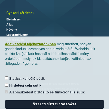
Gyakori kérdések
Élelmiszer
Állat
Növény
Laboratóriumok
Labor/Egyéb
Adatkezelési tájékoztatónkban
megismerheti, hogyan
gondoskodunk személyes adatai védelméről. Weboldalunk
cookie-kat (sütiket) használ a jobb felhasználói élmény
érdekében, melynek biztosításához kérjük, kattintson az
„Elfogadom” gombra.
Statisztikai célú sütik
Nemzeti Élelmiszerlánc-biztonsági Hivatal
Hirdetési célú sütik
Cím: 1024 Budapest, Keleti Károly utca. 24.
Alapműködést biztosító és funkcionális sütik
Levelezési cím: 1525 Budapest. Pf. 30.
ÖSSZES SÜTI ELFOGADÁSA
E-mail:
ugyfelszolgalat@nebih.gov.hu