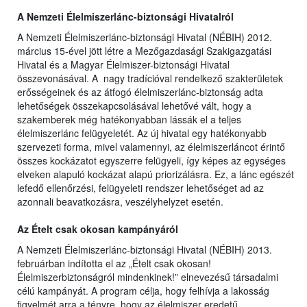
A Nemzeti Élelmiszerlánc-biztonsági Hivatalról
A Nemzeti Élelmiszerlánc-biztonsági Hivatal (NÉBIH) 2012.
március 15-ével jött létre a Mezőgazdasági Szakigazgatási
Hivatal és a Magyar Élelmiszer-biztonsági Hivatal
összevonásával. A nagy tradícióval rendelkező szakterületek
erősségeinek és az átfogó élelmiszerlánc-biztonság adta
lehetőségek összekapcsolásával lehetővé vált, hogy a
szakemberek még hatékonyabban lássák el a teljes
élelmiszerlánc felügyeletét. Az új hivatal egy hatékonyabb
szervezeti forma, mivel valamennyi, az élelmiszerláncot érintő
összes kockázatot egyszerre felügyeli, így képes az egységes
elveken alapuló kockázat alapú priorizálásra. Ez, a lánc egészét
lefedő ellenőrzési, felügyeleti rendszer lehetőséget ad az
azonnali beavatkozásra, veszélyhelyzet esetén.
Az Ételt csak okosan kampányáról
A Nemzeti Élelmiszerlánc-biztonsági Hivatal (NÉBIH) 2013.
februárban indította el az „Ételt csak okosan!
Élelmiszerbiztonságról mindenkinek!” elnevezésű társadalmi
célú kampányát. A program célja, hogy felhívja a lakosság
figyelmét arra a tényre, hogy az élelmiszer eredetű