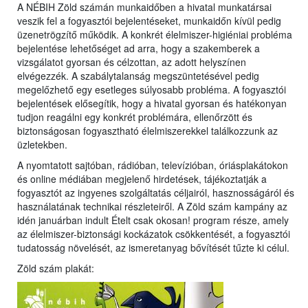
A NÉBIH Zöld számán munkaidőben a hivatal munkatársai
veszik fel a fogyasztói bejelentéseket, munkaidőn kívül pedig
üzenetrögzítő működik. A konkrét élelmiszer-higiéniai probléma
bejelentése lehetőséget ad arra, hogy a szakemberek a
vizsgálatot gyorsan és célzottan, az adott helyszínen
elvégezzék. A szabálytalanság megszüntetésével pedig
megelőzhető egy esetleges súlyosabb probléma. A fogyasztói
bejelentések elősegítik, hogy a hivatal gyorsan és hatékonyan
tudjon reagálni egy konkrét problémára, ellenőrzött és
biztonságosan fogyasztható élelmiszerekkel találkozzunk az
üzletekben.
A nyomtatott sajtóban, rádióban, televízióban, óriásplakátokon
és online médiában megjelenő hirdetések, tájékoztatják a
fogyasztót az ingyenes szolgáltatás céljairól, hasznosságáról és
használatának technikai részleteiről. A Zöld szám kampány az
idén januárban indult Ételt csak okosan! program része, amely
az élelmiszer-biztonsági kockázatok csökkentését, a fogyasztói
tudatosság növelését, az ismeretanyag bővítését tűzte ki célul.
Zöld szám plakát: