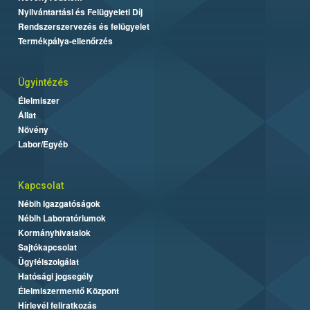
Nyilvántartási és Felügyeleti Díj
Rendszerszervezés és felügyelet
Termékpálya-ellenőrzés
Ügyintézés
Élelmiszer
Állat
Növény
Labor/Egyéb
Kapcsolat
Nébih Igazgatóságok
Nébih Laboratóriumok
Kormányhivatalok
Sajtókapcsolat
Ügyfélszolgálat
Hatósági jogsegély
Élelmiszermentő Központ
Hírlevél feliratkozás