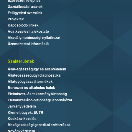
Szervezeti felépítés
Gazdálkodási adatok
Felügyeleti szervünk
Projektek
Kapcsolódó linkek
Adatkezelési tájékoztató
Akadálymentességi nyilatkozat
Üzemeltetési információ
Szakterületek
Állat-egészségügy és állatvédelem
Állategészségügyi diagnosztika
Állatgyógyászati termékek
Borászat és alkoholos italok
Élelmiszer- és takarmánybiztonság
Élelmiszerlánc-biztonsági laborhálózat
Járványvédelem
Kiemelt ügyek, EUTR
Kockázatkezelés
Mezőgazdasági genetikai erőforrások
Növényvédelem