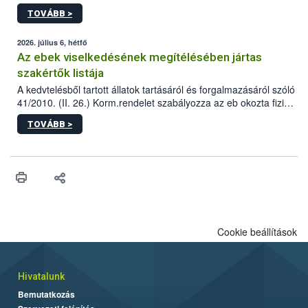
állomás a Kis Rókus utca 15. szám alatti, Czigler Győző által
TOVÁBB >
tervezett új épületébe.
2026. július 6, hétfő
Az ebek viselkedésének megítélésében jártas
szakértők listája
A kedvtelésből tartott állatok tartásáról és forgalmazásáról szóló
41/2010. (II. 26.) Korm.rendelet szabályozza az eb okozta fizikai
sérülés, illetve ennek veszélye keletkezésekor felmerülő
TOVÁBB >
hatósági feladatokat, valamint a veszélyes eb tartását és annak
engedélyezését. Ezen eljárások során szükség esetén be kell
vonni az ebek viselkedésének megítélésében jártas szakértőt.
Cookie beállítások
Hivatalunk
Bemutatkozás