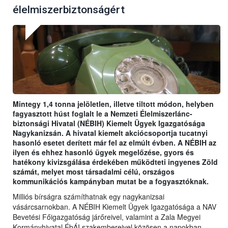
élelmiszerbiztonságért
Mintegy 1,4 tonna jelöletlen, illetve tiltott módon, helyben
fagyasztott húst foglalt le a Nemzeti Élelmiszerlánc-
biztonsági Hivatal (NÉBIH) Kiemelt Ügyek Igazgatósága
Nagykanizsán. A hivatal kiemelt akciócsoportja tucatnyi
hasonló esetet derített már fel az elmúlt évben. A NÉBIH az
ilyen és ehhez hasonló ügyek megelőzése, gyors és
hatékony kivizsgálása érdekében működteti ingyenes Zöld
számát, melyet most társadalmi célú, országos
kommunikációs kampányban mutat be a fogyasztóknak.
Milliós bírságra számíthatnak egy nagykanizsai
vásárcsarnokban. A NÉBIH Kiemelt Ügyek Igazgatósága a NAV
Bevetési Főigazgatóság járőreivel, valamint a Zala Megyei
Kormányhivatal ÉbÁI szakembereivel közösen a napokban