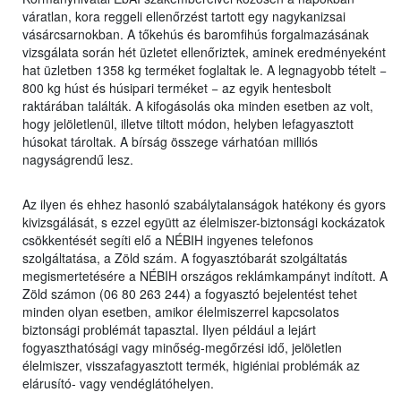
váratlan, kora reggeli ellenőrzést tartott egy nagykanizsai
vásárcsarnokban. A tőkehús és baromfihús forgalmazásának
vizsgálata során hét üzletet ellenőriztek, aminek eredményeként
hat üzletben 1358 kg terméket foglaltak le. A legnagyobb tételt −
800 kg húst és húsipari terméket − az egyik hentesbolt
raktárában találták. A kifogásolás oka minden esetben az volt,
hogy jelöletlenül, illetve tiltott módon, helyben lefagyasztott
húsokat tároltak. A bírság összege várhatóan milliós
nagyságrendű lesz.
Az ilyen és ehhez hasonló szabálytalanságok hatékony és gyors
kivizsgálását, s ezzel együtt az élelmiszer-biztonsági kockázatok
csökkentését segíti elő a NÉBIH ingyenes telefonos
szolgáltatása, a Zöld szám. A fogyasztóbarát szolgáltatás
megismertetésére a NÉBIH országos reklámkampányt indított. A
Zöld számon (06 80 263 244) a fogyasztó bejelentést tehet
minden olyan esetben, amikor élelmiszerrel kapcsolatos
biztonsági problémát tapasztal. Ilyen például a lejárt
fogyaszthatósági vagy minőség-megőrzési idő, jelöletlen
élelmiszer, visszafagyasztott termék, higiéniai problémák az
elárusító- vagy vendéglátóhelyen.