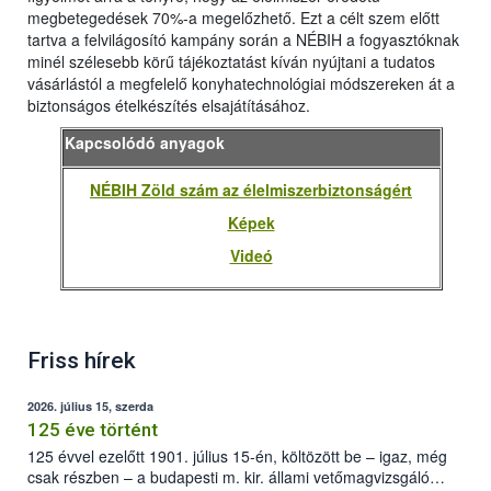
megbetegedések 70%-a megelőzhető. Ezt a célt szem előtt
tartva a felvilágosító kampány során a NÉBIH a fogyasztóknak
minél szélesebb körű tájékoztatást kíván nyújtani a tudatos
vásárlástól a megfelelő konyhatechnológiai módszereken át a
biztonságos ételkészítés elsajátításához.
Kapcsolódó anyagok
NÉBIH Zöld szám az élelmiszerbiztonságért
Képek
Videó
Friss hírek
2026. július 15, szerda
125 éve történt
125 évvel ezelőtt 1901. július 15-én, költözött be – igaz, még
csak részben – a budapesti m. kir. állami vetőmagvizsgáló