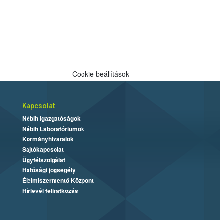
Cookie beállítások
Kapcsolat
Nébih Igazgatóságok
Nébih Laboratóriumok
Kormányhivatalok
Sajtókapcsolat
Ügyfélszolgálat
Hatósági jogsegély
Élelmiszermentő Központ
Hírlevél feliratkozás