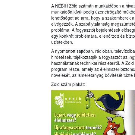
A NÉBIH Zöld számán munkaidőben a hivatal 
munkaidőn kívül pedig üzenetrögzítő működi
lehetőséget ad arra, hogy a szakemberek a v
elvégezzék. A szabálytalanság megszüntet
probléma. A fogyasztói bejelentések elősegí
egy konkrét problémára, ellenőrzött és bizt
üzletekben.
A nyomtatott sajtóban, rádióban, televízió
hirdetések, tájékoztatják a fogyasztót az in
használatának technikai részleteiről. A Zöl
program része, amely az élelmiszer-biztons
növelését, az ismeretanyag bővítését tűzte k
Zöld szám plakát: