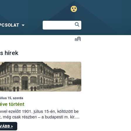
PCSOLAT
s hírek
úlius 15, szerda
éve történt
vvel ezelőtt 1901. július 15-én, költözött be
z, még csak részben – a budapesti m. kir.
i vetőmagvizsgáló állomás a Kis Rókus utca
VÁBB >
ám alatti, Czigler Győző által tervezett új