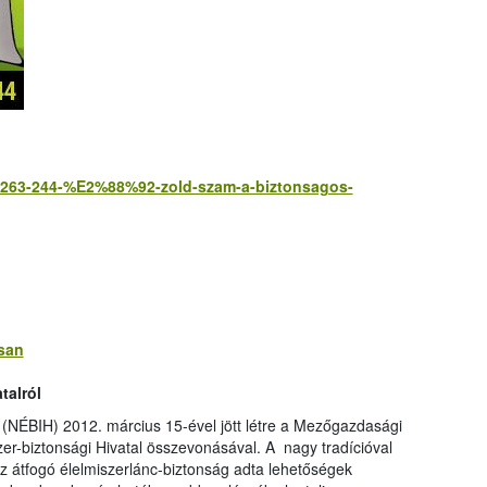
80-263-244-%E2%88%92-zold-szam-a-biztonsagos-
san
talról
l (NÉBIH) 2012. március 15-ével jött létre a Mezőgazdasági
er-biztonsági Hivatal összevonásával. A nagy tradícióval
z átfogó élelmiszerlánc-biztonság adta lehetőségek