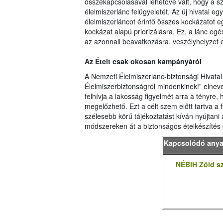
összekapcsolásával lehetővé vált, hogy a 
élelmiszerlánc felügyeletét. Az új hivatal e
élelmiszerláncot érintő összes kockázatot e
kockázat alapú priorizálásra. Ez, a lánc egé
az azonnali beavatkozásra, veszélyhelyzet 
Az Ételt csak okosan kampányáról
A Nemzeti Élelmiszerlánc-biztonsági Hivatal
Élelmiszerbiztonságról mindenkinek!” elnev
felhívja a lakosság figyelmét arra a tényr
megelőzhető. Ezt a célt szem előtt tartva a
szélesebb körű tájékoztatást kíván nyújtani
módszereken át a biztonságos ételkészítés 
Kapcsolódó any
NÉBIH Zöld sz