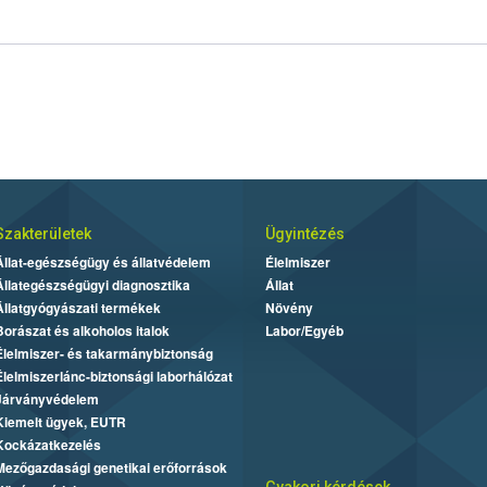
Szakterületek
Ügyintézés
Állat-egészségügy és állatvédelem
Élelmiszer
Állategészségügyi diagnosztika
Állat
Állatgyógyászati termékek
Növény
Borászat és alkoholos italok
Labor/Egyéb
Élelmiszer- és takarmánybiztonság
Élelmiszerlánc-biztonsági laborhálózat
Járványvédelem
Kiemelt ügyek, EUTR
Kockázatkezelés
Mezőgazdasági genetikai erőforrások