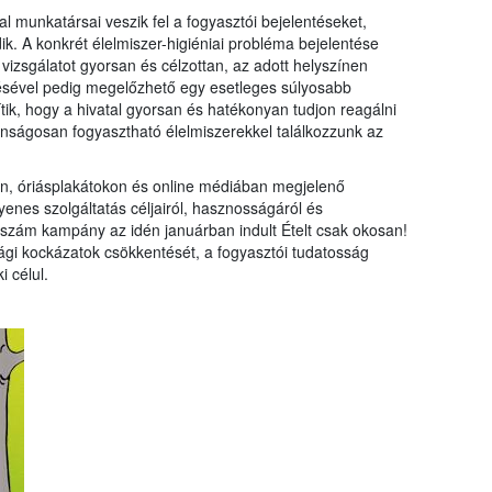
munkatársai veszik fel a fogyasztói bejelentéseket,
k. A konkrét élelmiszer-higiéniai probléma bejelentése
izsgálatot gyorsan és célzottan, az adott helyszínen
ésével pedig megelőzhető egy esetleges súlyosabb
tik, hogy a hivatal gyorsan és hatékonyan tudjon reagálni
onságosan fogyasztható élelmiszerekkel találkozzunk az
ban, óriásplakátokon és online médiában megjelenő
gyenes szolgáltatás céljairól, hasznosságáról és
d szám kampány az idén januárban indult Ételt csak okosan!
ági kockázatok csökkentését, a fogyasztói tudatosság
i célul.