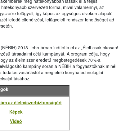
szakemberek még hatékonyabban lássák el a teljes
gy hatékonyabb szervezeti forma, mivel valamennyi, az
gyszerre felügyeli, így képes az egységes elveken alapuló
szét lefedő ellenőrzési, felügyeleti rendszer lehetőséget ad
esetén.
 (NÉBIH) 2013. februárban indította el az „Ételt csak okosan!
ezésű társadalmi célú kampányát. A program célja, hogy
e, hogy az élelmiszer eredetű megbetegedések 70%-a
 felvilágosító kampány során a NÉBIH a fogyasztóknak minél
 a tudatos vásárlástól a megfelelő konyhatechnológiai
elsajátításához.
agok
ám az élelmiszerbiztonságért
Képek
Videó