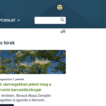
PCSOLAT
s hírek
augusztus 7, péntek
b vármegyében jelent meg a
srontó karcsúdíszbogár
 területen, Borsod-Abaúj-Zemplén
gyében is igazolta a Nemzeti
iszerlánc-biztonsági Hivatal (Nébih) a