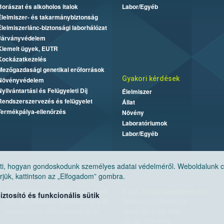
Borászat és alkoholos italok
Labor/Egyéb
Élelmiszer- és takarmánybiztonság
Élelmiszerlánc-biztonsági laborhálózat
Járványvédelem
Kiemelt ügyek, EUTR
Kockázatkezelés
Mezőgazdasági genetikai erőforrások
Gyakori kérdések
Növényvédelem
Nyilvántartási és Felügyeleti Díj
Élelmiszer
Rendszerszervezés és felügyelet
Állat
Termékpálya-ellenőrzés
Növény
Laboratóriumok
Labor/Egyéb
, hogyan gondoskodunk személyes adatai védelméről. Weboldalunk cook
jük, kattintson az „Elfogadom” gombra.
Nemzeti Élelmiszerlánc-biztonsági Hivatal
E-mail:
ugyfelszolgalat@nebih.gov.hu
tosító és funkcionális sütik
Cím: 1024 Budapest, Keleti Károly utca. 24.
Zöld szám: 06-80/263-244
Levelezési cím: 1525 Budapest. Pf. 30.
Telefon: 06-1/ 336-9000
Fax: 06-1/336-9479