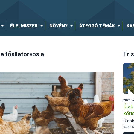
ÉLELMISZER
NÖVÉNY
ÁTFOGÓ TÉMÁK
KA
 a főállatorvos a
Fris
2026. 
Újab
kőri
Újabb
várme
Élelm