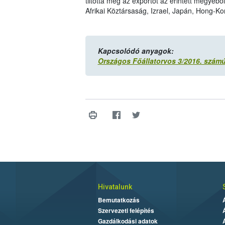
tiltotta meg az exportot az érintett megyéb
Afrikai Köztársaság, Izrael, Japán, Hong-Ko
Kapcsolódó anyagok:
Országos Főállatorvos 3/2016. számú
Hivatalunk
Bemutatkozás
Szervezeti felépítés
Gazdálkodási adatok