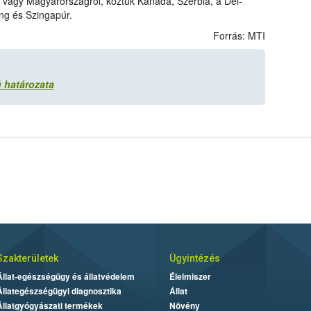
ől vagy Magyarországról, köztük Kanada, Szerbia, a Dél-
ng és Szingapúr.
Forrás: MTI
 határozata
Szakterületek
Ügyintézés
Állat-egészségügy és állatvédelem
Élelmiszer
Állategészségügyi diagnosztika
Állat
Állatgyógyászati termékek
Növény