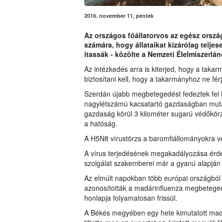
2016. november 11, péntek
Az országos főállatorvos az egész orszá
számára, hogy állataikat kizárólag teljese
itassák - közölte a Nemzeti Élelmiszerlán
Az intézkedés arra is kiterjed, hogy a takarm
biztosítani kell, hogy a takarmányhoz ne fé
Szerdán újabb megbetegedést fedeztek fel
nagylétszámú kacsatartó gazdaságban mutattá
gazdaság körül 3 kilométer sugarú védőkörze
a hatóság.
A H5N8 vírustörzs a baromfiállományokra 
A vírus terjedésének megakadályozása érdek
szolgálat szakemberei már a gyanú alapján
Az elmúlt napokban több európai országból i
azonosították a madárinfluenza megbetegedé
honlapja folyamatosan frissül.
A Békés megyében egy hete kimutatott madár