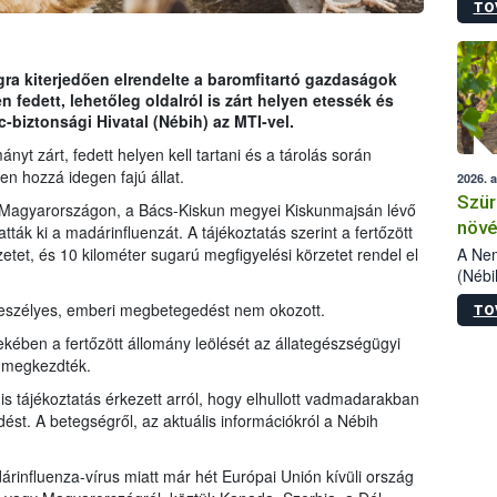
TO
kőris
jelen
talál
azono
gra kiterjedően elrendelte a baromfitartó gazdaságok
folyta
n fedett, lehetőleg oldalról is zárt helyen etessék és
intéz
c-biztonsági Hivatal (Nébih) az MTI-vel.
össze
ányt zárt, fedett helyen kell tartani és a tárolás során
érdek
rjen hozzá idegen fajú állat.
2026. 
Szür
 Magyarországon, a Bács-Kiskun megyei Kiskunmajsán lévő
növé
k ki a madárinfluenzát. A tájékoztatás szerint a fertőzött
szől
A Nem
tet, és 10 kilométer sugarú megfigyelési körzetet rendel el
(Nébi
Klart
veszélyes, emberi megbetegedést nem okozott.
TO
módos
egész
ében a fertőzött állomány leölését az állategészségügyi
felha
 megkezdték.
célja
s tájékoztatás érkezett arról, hogy elhullott vadmadarakban
lehet
st. A betegségről, az aktuális információkról a Nébih
Az Or
felha
terme
influenza-vírus miatt már hét Európai Unión kívüli ország