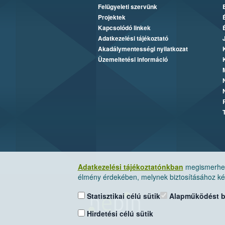
Felügyeleti szervünk
Projektek
Kapcsolódó linkek
Adatkezelési tájékoztató
Akadálymentességi nyilatkozat
Üzemeltetési információ
Adatkezelési tájékoztatónkban
megismerheti
élmény érdekében, melynek biztosításához kér
Statisztikai célú sütik
Alapműködést biz
Hirdetési célú sütik