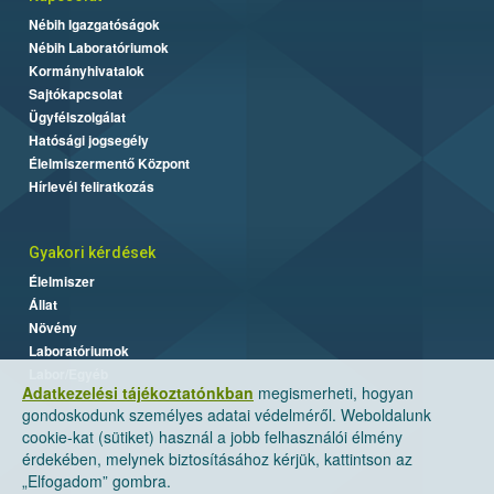
Nébih Igazgatóságok
Nébih Laboratóriumok
Kormányhivatalok
Sajtókapcsolat
Ügyfélszolgálat
Hatósági jogsegély
Élelmiszermentő Központ
Hírlevél feliratkozás
Gyakori kérdések
Élelmiszer
Állat
Növény
Laboratóriumok
Labor/Egyéb
Adatkezelési tájékoztatónkban
megismerheti, hogyan
gondoskodunk személyes adatai védelméről. Weboldalunk
cookie-kat (sütiket) használ a jobb felhasználói élmény
érdekében, melynek biztosításához kérjük, kattintson az
„Elfogadom” gombra.