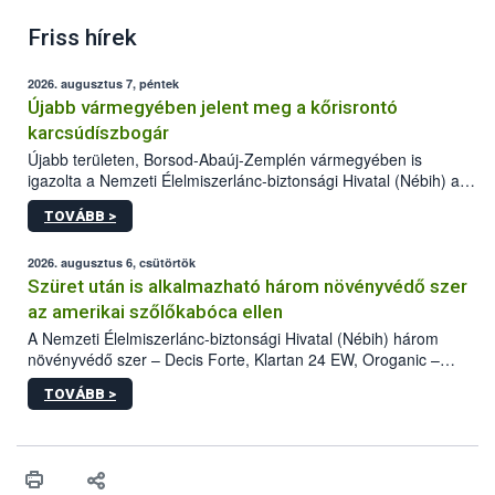
Friss hírek
2026. augusztus 7, péntek
Újabb vármegyében jelent meg a kőrisrontó
karcsúdíszbogár
Újabb területen, Borsod-Abaúj-Zemplén vármegyében is
igazolta a Nemzeti Élelmiszerlánc-biztonsági Hivatal (Nébih) a
kőrisrontó karcsúdíszbogár (Agrilus planipennis) jelenlétét. A
TOVÁBB >
kártevőt nem csak színcsapdában találták meg, de már fertőzött
fában is azonosították. A növényvédelmi szakemberek folytatják
az intenzív felderítést, emellett az intézkedéseket a szlovák
2026. augusztus 6, csütörtök
hatósággal is összehangolják a terjedés megállítása érdekében.
Szüret után is alkalmazható három növényvédő szer
az amerikai szőlőkabóca ellen
A Nemzeti Élelmiszerlánc-biztonsági Hivatal (Nébih) három
növényvédő szer – Decis Forte, Klartan 24 EW, Oroganic –
engedélyokiratát módosította, így azok a szüretet követően,
TOVÁBB >
egészen a vesszőérettség (BBCH 91) stádiumáig
felhasználhatóak a szőlőben. A kiterjesztések célja, hogy a korai
érésű szőlőkben is legyen lehetőség a károsító elleni további
védekezésre. Az Oroganic készítmény kis kiszerelésben kiskerti
felhasználók számára is elérhető és ökológiai termesztésben is