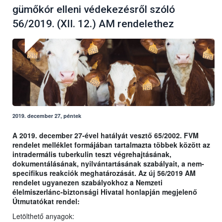
gümőkór elleni védekezésről szóló
56/2019. (XII. 12.) AM rendelethez
2019. december 27, péntek
A 2019. december 27-ével hatályát vesztő 65/2002. FVM
rendelet melléklet formájában tartalmazta többek között az
intradermális tuberkulin teszt végrehajtásának,
dokumentálásának, nyilvántartásának szabályait, a nem-
specifikus reakciók meghatározását. Az új 56/2019 AM
rendelet ugyanezen szabályokhoz a Nemzeti
élelmiszerlánc-biztonsági Hivatal honlapján megjelenő
Útmutatókat rendel:
Letölthető anyagok: