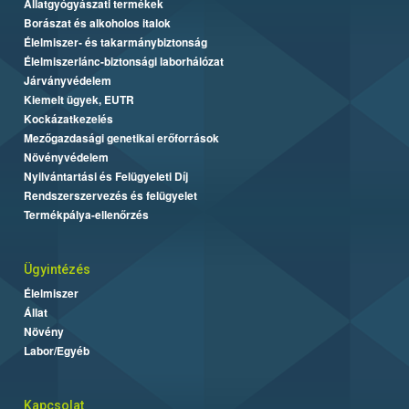
Állatgyógyászati termékek
Borászat és alkoholos italok
Élelmiszer- és takarmánybiztonság
Élelmiszerlánc-biztonsági laborhálózat
Járványvédelem
Kiemelt ügyek, EUTR
Kockázatkezelés
Mezőgazdasági genetikai erőforrások
Növényvédelem
Nyilvántartási és Felügyeleti Díj
Rendszerszervezés és felügyelet
Termékpálya-ellenőrzés
Ügyintézés
Élelmiszer
Állat
Növény
Labor/Egyéb
Kapcsolat