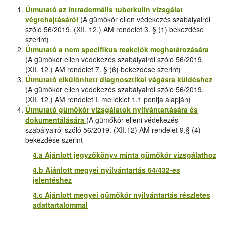
Útmutató az intradermális tuberkulin vizsgálat
végrehajtásáról
(A gümőkór ellen védekezés szabályairól
szóló 56/2019. (XII. 12.) AM rendelet 3. § (1) bekezdése
szerint)
Útmutató a nem specifikus reakciók meghatározására
(A gümőkór ellen védekezés szabályairól szóló 56/2019.
(XII. 12.) AM rendelet 7. § (6) bekezdése szerint)
Útmutató elkülönített diagnosztikai vágásra küldéshez
(A gümőkór ellen védekezés szabályairól szóló 56/2019.
(XII. 12.) AM rendelet I. melléklet 1.1 pontja alapján)
Útmutató gümőkór vizsgálatok nyilvántartására és
dokumentálására
(A gümőkór elleni védekezés
szabályairól szóló 56/2019. (XII.12) AM rendelet 9.§ (4)
bekezdése szerint
4.a Ajánlott jegyzőkönyv minta gümőkór vizsgálathoz
4.b Ajánlott megyei nyilvántartás 64/432-es
jelentéshez
4.c Ajánlott megyei gümőkór nyilvántartás részletes
adattartalommal