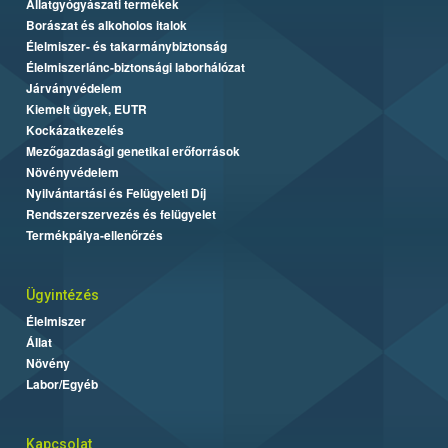
Állatgyógyászati termékek
Borászat és alkoholos italok
Élelmiszer- és takarmánybiztonság
Élelmiszerlánc-biztonsági laborhálózat
Járványvédelem
Kiemelt ügyek, EUTR
Kockázatkezelés
Mezőgazdasági genetikai erőforrások
Növényvédelem
Nyilvántartási és Felügyeleti Díj
Rendszerszervezés és felügyelet
Termékpálya-ellenőrzés
Ügyintézés
Élelmiszer
Állat
Növény
Labor/Egyéb
Kapcsolat