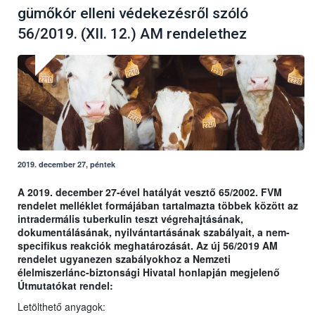
gümőkór elleni védekezésről szóló
56/2019. (XII. 12.) AM rendelethez
2019. december 27, péntek
A 2019. december 27-ével hatályát vesztő 65/2002. FVM
rendelet melléklet formájában tartalmazta többek között az
intradermális tuberkulin teszt végrehajtásának,
dokumentálásának, nyilvántartásának szabályait, a nem-
specifikus reakciók meghatározását. Az új 56/2019 AM
rendelet ugyanezen szabályokhoz a Nemzeti
élelmiszerlánc-biztonsági Hivatal honlapján megjelenő
Útmutatókat rendel:
Letölthető anyagok: