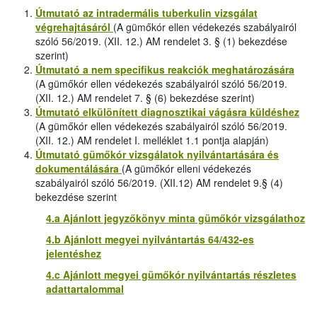
Útmutató az intradermális tuberkulin vizsgálat
végrehajtásáról
(A gümőkór ellen védekezés szabályairól
szóló 56/2019. (XII. 12.) AM rendelet 3. § (1) bekezdése
szerint)
Útmutató a nem specifikus reakciók meghatározására
(A gümőkór ellen védekezés szabályairól szóló 56/2019.
(XII. 12.) AM rendelet 7. § (6) bekezdése szerint)
Útmutató elkülönített diagnosztikai vágásra küldéshez
(A gümőkór ellen védekezés szabályairól szóló 56/2019.
(XII. 12.) AM rendelet I. melléklet 1.1 pontja alapján)
Útmutató gümőkór vizsgálatok nyilvántartására és
dokumentálására
(A gümőkór elleni védekezés
szabályairól szóló 56/2019. (XII.12) AM rendelet 9.§ (4)
bekezdése szerint
4.a Ajánlott jegyzőkönyv minta gümőkór vizsgálathoz
4.b Ajánlott megyei nyilvántartás 64/432-es
jelentéshez
4.c Ajánlott megyei gümőkór nyilvántartás részletes
adattartalommal