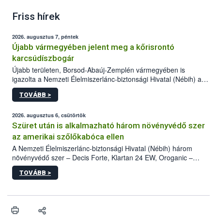
Friss hírek
2026. augusztus 7, péntek
Újabb vármegyében jelent meg a kőrisrontó
karcsúdíszbogár
Újabb területen, Borsod-Abaúj-Zemplén vármegyében is
igazolta a Nemzeti Élelmiszerlánc-biztonsági Hivatal (Nébih) a
kőrisrontó karcsúdíszbogár (Agrilus planipennis) jelenlétét. A
TOVÁBB >
kártevőt nem csak színcsapdában találták meg, de már fertőzött
fában is azonosították. A növényvédelmi szakemberek folytatják
az intenzív felderítést, emellett az intézkedéseket a szlovák
2026. augusztus 6, csütörtök
hatósággal is összehangolják a terjedés megállítása érdekében.
Szüret után is alkalmazható három növényvédő szer
az amerikai szőlőkabóca ellen
A Nemzeti Élelmiszerlánc-biztonsági Hivatal (Nébih) három
növényvédő szer – Decis Forte, Klartan 24 EW, Oroganic –
engedélyokiratát módosította, így azok a szüretet követően,
TOVÁBB >
egészen a vesszőérettség (BBCH 91) stádiumáig
felhasználhatóak a szőlőben. A kiterjesztések célja, hogy a korai
érésű szőlőkben is legyen lehetőség a károsító elleni további
védekezésre. Az Oroganic készítmény kis kiszerelésben kiskerti
felhasználók számára is elérhető és ökológiai termesztésben is