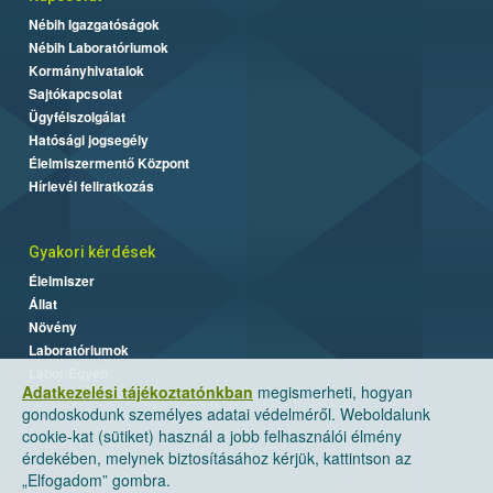
Nébih Igazgatóságok
Nébih Laboratóriumok
Kormányhivatalok
Sajtókapcsolat
Ügyfélszolgálat
Hatósági jogsegély
Élelmiszermentő Központ
Hírlevél feliratkozás
Gyakori kérdések
Élelmiszer
Állat
Növény
Laboratóriumok
Labor/Egyéb
Adatkezelési tájékoztatónkban
megismerheti, hogyan
gondoskodunk személyes adatai védelméről. Weboldalunk
cookie-kat (sütiket) használ a jobb felhasználói élmény
érdekében, melynek biztosításához kérjük, kattintson az
„Elfogadom” gombra.