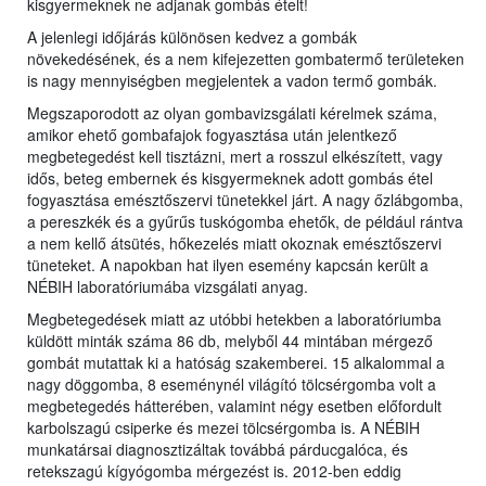
kisgyermeknek ne adjanak gombás ételt!
A jelenlegi időjárás különösen kedvez a gombák
növekedésének, és a nem kifejezetten gombatermő területeken
is nagy mennyiségben megjelentek a vadon termő gombák.
Megszaporodott az olyan gombavizsgálati kérelmek száma,
amikor ehető gombafajok fogyasztása után jelentkező
megbetegedést kell tisztázni, mert a rosszul elkészített, vagy
idős, beteg embernek és kisgyermeknek adott gombás étel
fogyasztása emésztőszervi tünetekkel járt. A nagy őzlábgomba,
a pereszkék és a gyűrűs tuskógomba ehetők, de például rántva
a nem kellő átsütés, hőkezelés miatt okoznak emésztőszervi
tüneteket. A napokban hat ilyen esemény kapcsán került a
NÉBIH laboratóriumába vizsgálati anyag.
Megbetegedések miatt az utóbbi hetekben a laboratóriumba
küldött minták száma 86 db, melyből 44 mintában mérgező
gombát mutattak ki a hatóság szakemberei. 15 alkalommal a
nagy döggomba, 8 eseménynél világító tölcsérgomba volt a
megbetegedés hátterében, valamint négy esetben előfordult
karbolszagú csiperke és mezei tölcsérgomba is. A NÉBIH
munkatársai diagnosztizáltak továbbá párducgalóca, és
retekszagú kígyógomba mérgezést is. 2012-ben eddig