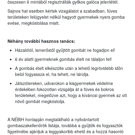
összesen 6 mintából regisztrálták gyilkos galóca jelenlétét.
Sajnos hat esetben kértek vizsgálatot a szabadban, füves
területeken felügyelet nélkül hagyott gyermekek nyers gomba
evése, megkóstolása miatt.
Néhány további hasznos tanács:
Házalótól, ismerőstől gyűjtött gombát ne fogadjon el!
6 év alatti gyermeknek gombás ételt ne tálaljon fel!
A gombás ételt elkészülte után a lehető legrövidebb időn
belül fogyassza el, ha teheti, ne tárolja.
Játszótereken, udvarokon a kisgyermekek védelme
érdekében fokozottan vizsgálja át a füves és bokros
területeket, megelőzve azt, hogy a kíváncsi gyermek az ott
növő gombát megkóstolja.
A NÉBIH honlapján megtalálható a nyilvántartott
gombaszakellenőrök listája, továbbá a gyűjtők és fogyasztók
figyelmébe ajánljuk a leggyakoribb ehető és a hozzá hasonló