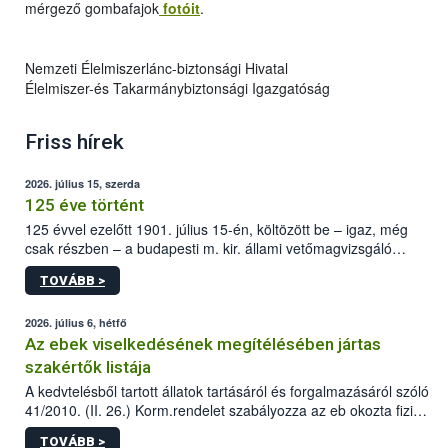
mérgező gombafajok
fotóit
.
Nemzeti Élelmiszerlánc-biztonsági Hivatal
Élelmiszer-és Takarmánybiztonsági Igazgatóság
Friss hírek
2026. július 15, szerda
125 éve történt
125 évvel ezelőtt 1901. július 15-én, költözött be – igaz, még
csak részben – a budapesti m. kir. állami vetőmagvizsgáló
állomás a Kis Rókus utca 15. szám alatti, Czigler Győző által
TOVÁBB >
tervezett új épületébe.
2026. július 6, hétfő
Az ebek viselkedésének megítélésében jártas
szakértők listája
A kedvtelésből tartott állatok tartásáról és forgalmazásáról szóló
41/2010. (II. 26.) Korm.rendelet szabályozza az eb okozta fizikai
sérülés, illetve ennek veszélye keletkezésekor felmerülő
TOVÁBB >
hatósági feladatokat, valamint a veszélyes eb tartását és annak