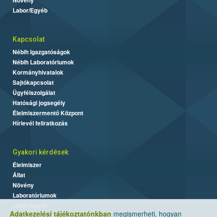
Labor/Egyéb
Kapcsolat
Nébih Igazgatóságok
Nébih Laboratóriumok
Kormányhivatalok
Sajtókapcsolat
Ügyfélszolgálat
Hatósági jogsegély
Élelmiszermentő Központ
Hírlevél feliratkozás
Gyakori kérdések
Élelmiszer
Állat
Növény
Laboratóriumok
Labor/Egyéb
Adatkezelési tájékoztatónkban
megismerheti, hogyan