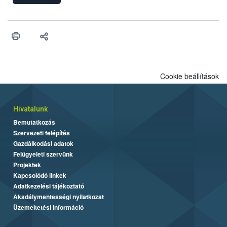
engedélyezését. Ezen eljárások során szükség esetén be kell
vonni az ebek viselkedésének megítélésében jártas szakértőt.
Cookie beállítások
Hivatalunk
Bemutatkozás
Szervezeti felépítés
Gazdálkodási adatok
Felügyeleti szervünk
Projektek
Kapcsolódó linkek
Adatkezelési tájékoztató
Akadálymentességi nyilatkozat
Üzemeltetési információ