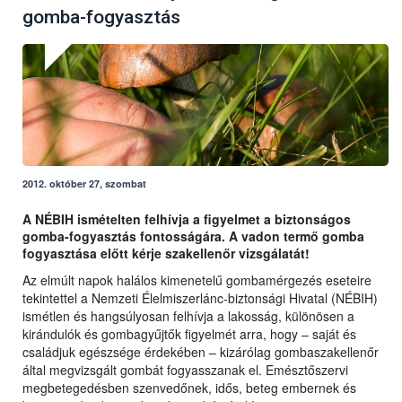
gomba-fogyasztás
2012. október 27, szombat
A NÉBIH ismételten felhívja a figyelmet a biztonságos
gomba-fogyasztás fontosságára. A vadon termő gomba
fogyasztása előtt kérje szakellenőr vizsgálatát!
Az elmúlt napok halálos kimenetelű gombamérgezés eseteire
tekintettel a Nemzeti Élelmiszerlánc-biztonsági Hivatal (NÉBIH)
ismétlen és hangsúlyosan felhívja a lakosság, különösen a
kirándulók és gombagyűjtők figyelmét arra, hogy – saját és
családjuk egészsége érdekében – kizárólag gombaszakellenőr
által megvizsgált gombát fogyasszanak el. Emésztőszervi
megbetegedésben szenvedőnek, idős, beteg embernek és