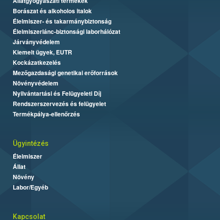
Állatgyógyászati termékek
Borászat és alkoholos italok
Élelmiszer- és takarmánybiztonság
Élelmiszerlánc-biztonsági laborhálózat
Járványvédelem
Kiemelt ügyek, EUTR
Kockázatkezelés
Mezőgazdasági genetikai erőforrások
Növényvédelem
Nyilvántartási és Felügyeleti Díj
Rendszerszervezés és felügyelet
Termékpálya-ellenőrzés
Ügyintézés
Élelmiszer
Állat
Növény
Labor/Egyéb
Kapcsolat