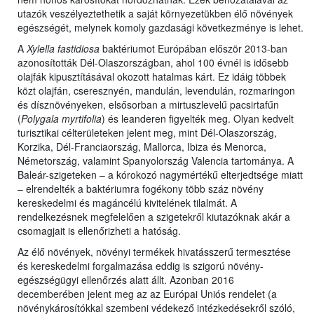
utazók veszélyeztethetik a saját környezetükben élő növények
egészségét, melynek komoly gazdasági következménye is lehet.
A
Xylella fastidiosa
baktériumot Európában először 2013-ban
azonosították Dél-Olaszországban, ahol 100 évnél is idősebb
olajfák kipusztításával okozott hatalmas kárt. Ez idáig többek
közt olajfán, cseresznyén, mandulán, levendulán, rozmaringon
és dísznövényeken, elsősorban a mirtuszlevelű pacsirtafűn
(
Polygala myrtifolia
) és leanderen figyelték meg. Olyan kedvelt
turisztikai célterületeken jelent meg, mint Dél-Olaszország,
Korzika, Dél-Franciaország, Mallorca, Ibiza és Menorca,
Németország, valamint Spanyolország Valencia tartománya. A
Baleár-szigeteken – a kórokozó nagymértékű elterjedtsége miatt
– elrendelték a baktériumra fogékony több száz növény
kereskedelmi és magáncélú kivitelének tilalmát. A
rendelkezésnek megfelelően a szigetekről kiutazóknak akár a
csomagjait is ellenőrizheti a hatóság.
Az élő növények, növényi termékek hivatásszerű termesztése
és kereskedelmi forgalmazása eddig is szigorú növény-
egészségügyi ellenőrzés alatt állt. Azonban 2016
decemberében jelent meg az az Európai Uniós rendelet (a
növénykárosítókkal szembeni védekező intézkedésekről szóló,