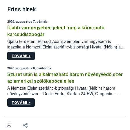
Friss hírek
2026. augusztus 7, péntek
Újabb vármegyében jelent meg a kőrisrontó
karcsúdíszbogár
Újabb területen, Borsod-Abaúj-Zemplén vármegyében is
igazolta a Nemzeti Élelmiszerlánc-biztonsági Hivatal (Nébih) a
kőrisrontó karcsúdíszbogár (Agrilus planipennis) jelenlétét. A
TOVÁBB >
kártevőt nem csak színcsapdában találták meg, de már fertőzött
fában is azonosították. A növényvédelmi szakemberek folytatják
az intenzív felderítést, emellett az intézkedéseket a szlovák
2026. augusztus 6, csütörtök
hatósággal is összehangolják a terjedés megállítása érdekében.
Szüret után is alkalmazható három növényvédő szer
az amerikai szőlőkabóca ellen
A Nemzeti Élelmiszerlánc-biztonsági Hivatal (Nébih) három
növényvédő szer – Decis Forte, Klartan 24 EW, Oroganic –
engedélyokiratát módosította, így azok a szüretet követően,
TOVÁBB >
egészen a vesszőérettség (BBCH 91) stádiumáig
felhasználhatóak a szőlőben. A kiterjesztések célja, hogy a korai
érésű szőlőkben is legyen lehetőség a károsító elleni további
védekezésre. Az Oroganic készítmény kis kiszerelésben kiskerti
felhasználók számára is elérhető és ökológiai termesztésben is