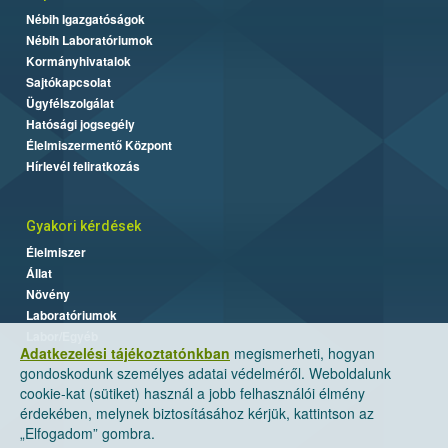
Nébih Igazgatóságok
Nébih Laboratóriumok
Kormányhivatalok
Sajtókapcsolat
Ügyfélszolgálat
Hatósági jogsegély
Élelmiszermentő Központ
Hírlevél feliratkozás
Gyakori kérdések
Élelmiszer
Állat
Növény
Laboratóriumok
Labor/Egyéb
Adatkezelési tájékoztatónkban
megismerheti, hogyan
gondoskodunk személyes adatai védelméről. Weboldalunk
cookie-kat (sütiket) használ a jobb felhasználói élmény
érdekében, melynek biztosításához kérjük, kattintson az
„Elfogadom” gombra.