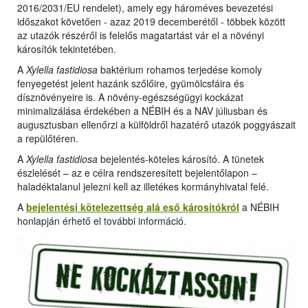
2016/2031/EU rendelet), amely egy hároméves bevezetési
időszakot követően - azaz 2019 decemberétől - többek között
az utazók részéről is felelős magatartást vár el a növényi
károsítók tekintetében.
A
Xylella fastidiosa
baktérium rohamos terjedése komoly
fenyegetést jelent hazánk szőlőire, gyümölcsfáira és
dísznövényeire is. A növény-egészségügyi kockázat
minimalizálása érdekében a NÉBIH és a NAV júliusban és
augusztusban ellenőrzi a külföldről hazatérő utazók poggyászait
a repülőtéren.
A
Xylella fastidiosa
bejelentés-köteles károsító. A tünetek
észlelését – az e célra rendszeresített bejelentőlapon –
haladéktalanul jelezni kell az illetékes kormányhivatal felé.
A
bejelentési kötelezettség alá eső károsítókról
a NÉBIH
honlapján érhető el további információ.