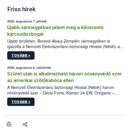
Friss hírek
2026. augusztus 7, péntek
Újabb vármegyében jelent meg a kőrisrontó
karcsúdíszbogár
Újabb területen, Borsod-Abaúj-Zemplén vármegyében is
igazolta a Nemzeti Élelmiszerlánc-biztonsági Hivatal (Nébih) a
kőrisrontó karcsúdíszbogár (Agrilus planipennis) jelenlétét. A
TOVÁBB >
kártevőt nem csak színcsapdában találták meg, de már fertőzött
fában is azonosították. A növényvédelmi szakemberek folytatják
az intenzív felderítést, emellett az intézkedéseket a szlovák
2026. augusztus 6, csütörtök
hatósággal is összehangolják a terjedés megállítása érdekében.
Szüret után is alkalmazható három növényvédő szer
az amerikai szőlőkabóca ellen
A Nemzeti Élelmiszerlánc-biztonsági Hivatal (Nébih) három
növényvédő szer – Decis Forte, Klartan 24 EW, Oroganic –
engedélyokiratát módosította, így azok a szüretet követően,
TOVÁBB >
egészen a vesszőérettség (BBCH 91) stádiumáig
felhasználhatóak a szőlőben. A kiterjesztések célja, hogy a korai
érésű szőlőkben is legyen lehetőség a károsító elleni további
védekezésre. Az Oroganic készítmény kis kiszerelésben kiskerti
felhasználók számára is elérhető és ökológiai termesztésben is