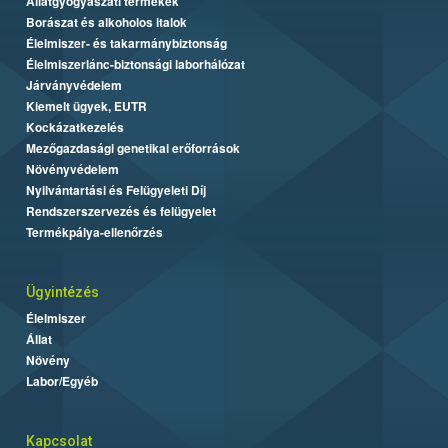
Állatgyógyászati termékek
Borászat és alkoholos italok
Élelmiszer- és takarmánybiztonság
Élelmiszerlánc-biztonsági laborhálózat
Járványvédelem
Kiemelt ügyek, EUTR
Kockázatkezelés
Mezőgazdasági genetikai erőforrások
Növényvédelem
Nyilvántartási és Felügyeleti Díj
Rendszerszervezés és felügyelet
Termékpálya-ellenőrzés
Ügyintézés
Élelmiszer
Állat
Növény
Labor/Egyéb
Kapcsolat