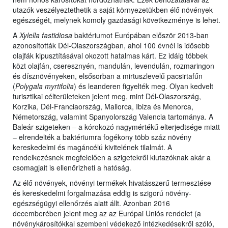
utazók veszélyeztethetik a saját környezetükben élő növények
egészségét, melynek komoly gazdasági következménye is lehet.
A
Xylella fastidiosa
baktériumot Európában először 2013-ban
azonosították Dél-Olaszországban, ahol 100 évnél is idősebb
olajfák kipusztításával okozott hatalmas kárt. Ez idáig többek
közt olajfán, cseresznyén, mandulán, levendulán, rozmaringon
és dísznövényeken, elsősorban a mirtuszlevelű pacsirtafűn
(
Polygala myrtifolia
) és leanderen figyelték meg. Olyan kedvelt
turisztikai célterületeken jelent meg, mint Dél-Olaszország,
Korzika, Dél-Franciaország, Mallorca, Ibiza és Menorca,
Németország, valamint Spanyolország Valencia tartománya. A
Baleár-szigeteken – a kórokozó nagymértékű elterjedtsége miatt
– elrendelték a baktériumra fogékony több száz növény
kereskedelmi és magáncélú kivitelének tilalmát. A
rendelkezésnek megfelelően a szigetekről kiutazóknak akár a
csomagjait is ellenőrizheti a hatóság.
Az élő növények, növényi termékek hivatásszerű termesztése
és kereskedelmi forgalmazása eddig is szigorú növény-
egészségügyi ellenőrzés alatt állt. Azonban 2016
decemberében jelent meg az az Európai Uniós rendelet (a
növénykárosítókkal szembeni védekező intézkedésekről szóló,