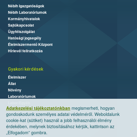
Nébih Igazgatóságok
Nébih Laboratóriumok
Kormányhivatalok
Sajtókapcsolat
Ügyfélszolgálat
Hatósági jogsegély
Élelmiszermentő Központ
Hírlevél feliratkozás
Gyakori kérdések
Élelmiszer
Állat
Növény
Laboratóriumok
Labor/Egyéb
Adatkezelési tájékoztatónkban
megismerheti, hogyan
gondoskodunk személyes adatai védelméről. Weboldalunk
cookie-kat (sütiket) használ a jobb felhasználói élmény
érdekében, melynek biztosításához kérjük, kattintson az
„Elfogadom” gombra.