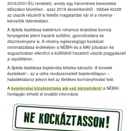
2016/2031/EU rendelet), amely egy hároméves bevezetési
időszakot követően - azaz 2019 decemberétől - többek között
az utazók részéről is felelős magatartást vár el a növényi
károsítók tekintetében.
A
Xylella fastidiosa
baktérium rohamos terjedése komoly
fenyegetést jelent hazánk szőlőire, gyümölcsfáira és
dísznövényeire is. A növény-egészségügyi kockázat
minimalizálása érdekében a NÉBIH és a NAV júliusban és
augusztusban ellenőrzi a külföldről hazatérő utazók poggyászait
a repülőtéren.
A
Xylella fastidiosa
bejelentés-köteles károsító. A tünetek
észlelését – az e célra rendszeresített bejelentőlapon –
haladéktalanul jelezni kell az illetékes kormányhivatal felé.
A
bejelentési kötelezettség alá eső károsítókról
a NÉBIH
honlapján érhető el további információ.