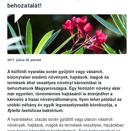
behozatalát!
2017. július 28, péntek
A külföldi nyaralás során gyűjtött vagy vásárolt,
bizonytalan eredetű növények, hajtások, magok és
termések által veszélyes növényi károsítókat is
behozhatunk Magyarországra. Egy fertőzött növény akár
már egyetlen, tünetmentes hajtásáról is átterjedhet a
károsító a hazai növényállományra. Ilyen lehet például az
utóbbi néhány év egyik legveszélyesebb kórokozója, a
Xylella fastidiosa
baktérium.
A nyaraláskor, utazás során gyűjtött vagy piacon vásárolt
növények, hajtások, magok és termések veszélyes, hazánkban
nem honos károsítókat hordozhatnak. Ezek behozatalával az