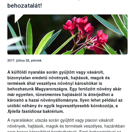
behozatalát!
2017. július 28, péntek
A külföldi nyaralás során gyűjtött vagy vásárolt,
bizonytalan eredetű növények, hajtások, magok és
termések által veszélyes növényi károsítókat is
behozhatunk Magyarországra. Egy fertőzött növény akár
már egyetlen, tünetmentes hajtásáról is átterjedhet a
károsító a hazai növényállományra. Ilyen lehet például az
utóbbi néhány év egyik legveszélyesebb kórokozója, a
Xylella fastidiosa
baktérium.
A nyaraláskor, utazás során gyűjtött vagy piacon vásárolt
növények, hajtások, magok és termések veszélyes, hazánkban
nem honos károsítókat hordozhatnak. Ezek behozatalával az