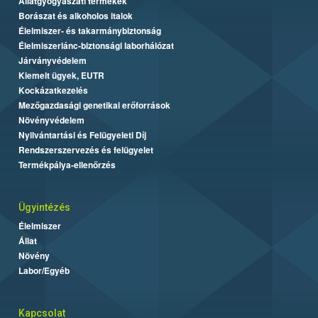
Állatgyógyászati termékek
Borászat és alkoholos italok
Élelmiszer- és takarmánybiztonság
Élelmiszerlánc-biztonsági laborhálózat
Járványvédelem
Kiemelt ügyek, EUTR
Kockázatkezelés
Mezőgazdasági genetikai erőforrások
Növényvédelem
Nyilvántartási és Felügyeleti Díj
Rendszerszervezés és felügyelet
Termékpálya-ellenőrzés
Ügyintézés
Élelmiszer
Állat
Növény
Labor/Egyéb
Kapcsolat