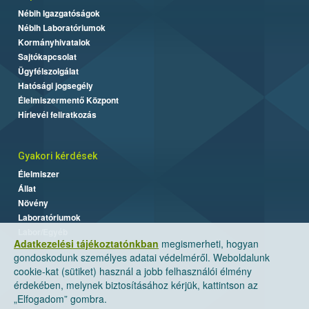
Nébih Igazgatóságok
Nébih Laboratóriumok
Kormányhivatalok
Sajtókapcsolat
Ügyfélszolgálat
Hatósági jogsegély
Élelmiszermentő Központ
Hírlevél feliratkozás
Gyakori kérdések
Élelmiszer
Állat
Növény
Laboratóriumok
Labor/Egyéb
Adatkezelési tájékoztatónkban
megismerheti, hogyan
gondoskodunk személyes adatai védelméről. Weboldalunk
cookie-kat (sütiket) használ a jobb felhasználói élmény
érdekében, melynek biztosításához kérjük, kattintson az
„Elfogadom” gombra.