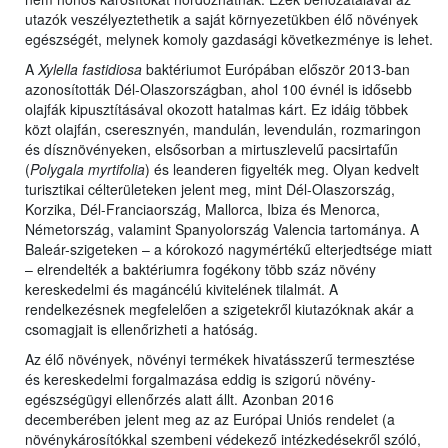
utazók veszélyeztethetik a saját környezetükben élő növények
egészségét, melynek komoly gazdasági következménye is lehet.
A
Xylella fastidiosa
baktériumot Európában először 2013-ban
azonosították Dél-Olaszországban, ahol 100 évnél is idősebb
olajfák kipusztításával okozott hatalmas kárt. Ez idáig többek
közt olajfán, cseresznyén, mandulán, levendulán, rozmaringon
és dísznövényeken, elsősorban a mirtuszlevelű pacsirtafűn
(
Polygala myrtifolia
) és leanderen figyelték meg. Olyan kedvelt
turisztikai célterületeken jelent meg, mint Dél-Olaszország,
Korzika, Dél-Franciaország, Mallorca, Ibiza és Menorca,
Németország, valamint Spanyolország Valencia tartománya. A
Baleár-szigeteken – a kórokozó nagymértékű elterjedtsége miatt
– elrendelték a baktériumra fogékony több száz növény
kereskedelmi és magáncélú kivitelének tilalmát. A
rendelkezésnek megfelelően a szigetekről kiutazóknak akár a
csomagjait is ellenőrizheti a hatóság.
Az élő növények, növényi termékek hivatásszerű termesztése
és kereskedelmi forgalmazása eddig is szigorú növény-
egészségügyi ellenőrzés alatt állt. Azonban 2016
decemberében jelent meg az az Európai Uniós rendelet (a
növénykárosítókkal szembeni védekező intézkedésekről szóló,