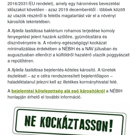
2016/2031/EU rendelet), amely egy hároméves bevezetési
időszakot követően - azaz 2019 decemberétől - többek között
az utazók részéről is felelős magatartást vár el a növényi
károsítók tekintetében.
A
Xylella fastidiosa
baktérium rohamos terjedése komoly
fenyegetést jelent hazánk szőlőire, gyümölcsfáira és
dísznövényeire is. A növény-egészségügyi kockázat
minimalizálása érdekében a NÉBIH és a NAV júliusban és
augusztusban ellenőrzi a külföldről hazatérő utazók poggyászait
a repülőtéren.
A
Xylella fastidiosa
bejelentés-köteles károsító. A tünetek
észlelését – az e célra rendszeresített bejelentőlapon –
haladéktalanul jelezni kell az illetékes kormányhivatal felé.
A
bejelentési kötelezettség alá eső károsítókról
a NÉBIH
honlapján érhető el további információ.