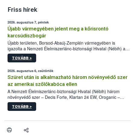
Friss hírek
2026. augusztus 7, péntek
Újabb vármegyében jelent meg a kőrisrontó
karcsúdíszbogár
Újabb területen, Borsod-Abaúj-Zemplén vármegyében is
igazolta a Nemzeti Élelmiszerlánc-biztonsági Hivatal (Nébih) a
kőrisrontó karcsúdíszbogár (Agrilus planipennis) jelenlétét. A
TOVÁBB >
kártevőt nem csak színcsapdában találták meg, de már fertőzött
fában is azonosították. A növényvédelmi szakemberek folytatják
az intenzív felderítést, emellett az intézkedéseket a szlovák
2026. augusztus 6, csütörtök
hatósággal is összehangolják a terjedés megállítása érdekében.
Szüret után is alkalmazható három növényvédő szer
az amerikai szőlőkabóca ellen
A Nemzeti Élelmiszerlánc-biztonsági Hivatal (Nébih) három
növényvédő szer – Decis Forte, Klartan 24 EW, Oroganic –
engedélyokiratát módosította, így azok a szüretet követően,
TOVÁBB >
egészen a vesszőérettség (BBCH 91) stádiumáig
felhasználhatóak a szőlőben. A kiterjesztések célja, hogy a korai
érésű szőlőkben is legyen lehetőség a károsító elleni további
védekezésre. Az Oroganic készítmény kis kiszerelésben kiskerti
felhasználók számára is elérhető és ökológiai termesztésben is