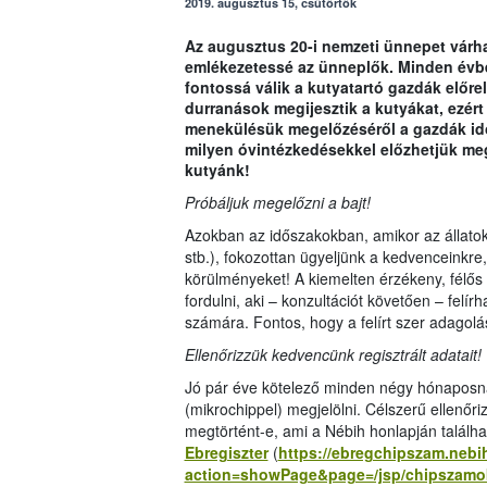
2019. augusztus 15, csütörtök
Az augusztus 20-i nemzeti ünnepet várha
emlékezetessé az ünneplők. Minden évbe
fontossá válik a kutyatartó gazdák előre
durranások megijesztik a kutyákat, ezér
menekülésük megelőzéséről a gazdák id
milyen óvintézkedésekkel előzhetjük meg a
kutyánk!
Próbáljuk megelőzni a bajt!
Azokban az időszakokban, amikor az állatokb
stb.), fokozottan ügyeljünk a kedvenceinkre
körülményeket! A kiemelten érzékeny, félős
fordulni, aki – konzultációt követően – felí
számára. Fontos, hogy a felírt szer adagolás
Ellenőrizzük kedvencünk regisztrált adatait!
Jó pár éve kötelező minden négy hónaposná
(mikrochippel) megjelölni. Célszerű ellenőriz
megtörtént-e, ami a Nébih honlapján találha
Ebregiszter
(
https://ebregchipszam.nebi
action=showPage&page=/jsp/chipszamo