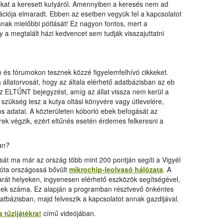
okat a keresett kutyáról. Amennyiben a keresés nem ad
ztrációja elmaradt. Ebben az esetben vegyük fel a kapcsolatot
nnak mielőbbi pótlását! Ez nagyon fontos, mert a
y a megtalált házi kedvencet sem tudják visszajuttatni
 és fórumokon tesznek közzé figyelemfelhívó cikkeket.
állatorvosát, hogy az általa elérhető adatbázisban az eb
z ELTŰNT bejegyzést, amíg az állat vissza nem kerül a
 szükség lesz a kutya oltási könyvére vagy útlevelére,
s adatai. A közterületen kóborló ebek befogását az
k végzik, ezért eltűnés esetén érdemes felkeresni a
an?
tását ma már az ország több mint 200 pontján segíti a Vigyél
zóta országossá bővült
mikrochip-leolvasó hálózata
. A
barát helyeken, ingyenesen elérhető eszközök segítségével,
ének száma. Ez alapján a programban résztvevő önkéntes
datbázisban, majd felveszik a kapcsolatot annak gazdijával.
a tűzijátékra!
című videójában.