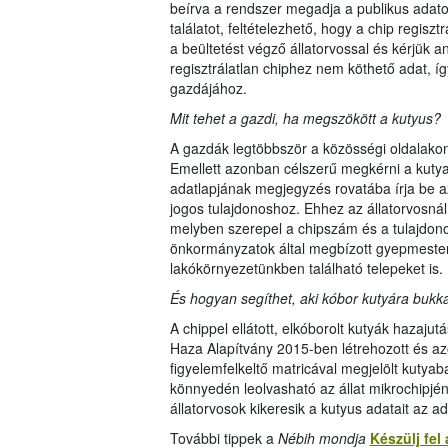
beírva a rendszer megadja a publikus adat
találatot, feltételezhető, hogy a chip regis
a beültetést végző állatorvossal és kérjük a
regisztrálatlan chiphez nem köthető adat, íg
gazdájához.
Mit tehet a gazdi, ha megszökött a kutyus?
A gazdák legtöbbször a közösségi oldalakon
Emellett azonban célszerű megkérni a kutya 
adatlapjának megjegyzés rovatába írja be a
jogos tulajdonoshoz. Ehhez az állatorvosnál
melyben szerepel a chipszám és a tulajdono
önkormányzatok által megbízott gyepmestere
lakókörnyezetünkben található telepeket is.
És hogyan segíthet, aki kóbor kutyára bukk
A chippel ellátott, elkóborolt kutyák hazaju
Haza Alapítvány 2015-ben létrehozott és a
figyelemfelkeltő matricával megjelölt kutya
könnyedén leolvasható az állat mikrochipj
állatorvosok kikeresik a kutyus adatait az a
További tippek a
Nébih mondja
Készülj fel 