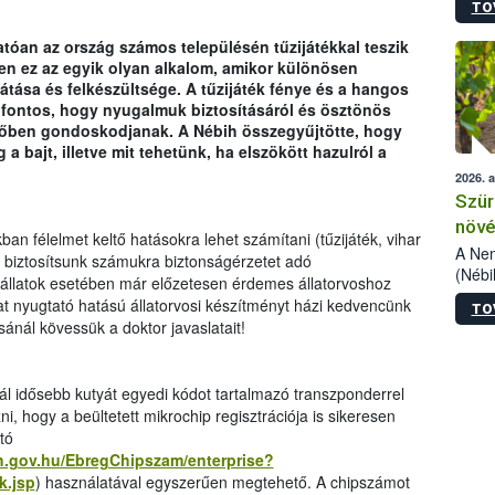
TO
kőris
jelen
tóan az ország számos településén tűzijátékkal teszik
talál
n ez az egyik olyan alkalom, amikor különösen
azono
látása és felkészültsége. A tűzijáték fénye és a hangos
folyta
t fontos, hogy nyugalmuk biztosításáról és ösztönös
intéz
őben gondoskodjanak. A Nébih összegyűjtötte, hogy
össze
 bajt, illetve mit tehetünk, ha elszökött hazulról a
érdek
2026. 
Szür
növé
an félelmet keltő hatásokra lehet számítani (tűzijáték, vihar
szől
A Nem
, biztosítsunk számukra biztonságérzetet adó
(Nébi
 állatok esetében már előzetesen érdemes állatorvoshoz
Klart
rhat nyugtató hatású állatorvosi készítményt házi kedvencünk
TO
módos
ánál kövessük a doktor javaslatait!
egész
felha
célja
l idősebb kutyát egyedi kódot tartalmazó transzponderrel
lehet
ni, hogy a beültetett mikrochip regisztrációja is sikeresen
Az Or
tó
felha
h.gov.hu/EbregChipszam/enterprise?
terme
k.jsp
) használatával egyszerűen megtehető. A chipszámot