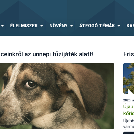
ÉLELMISZER
NÖVÉNY
ÁTFOGÓ TÉMÁK
KA
inkről az ünnepi tűzijáték alatt!
Fris
2026. 
Újab
kőri
Újabb
várme
Élelm