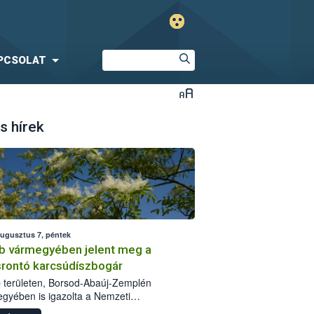
PCSOLAT
s hírek
augusztus 7, péntek
b vármegyében jelent meg a
srontó karcsúdíszbogár
 területen, Borsod-Abaúj-Zemplén
gyében is igazolta a Nemzeti
iszerlánc-biztonsági Hivatal (Nébih) a