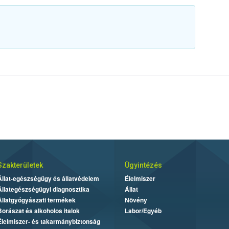
Szakterületek
Ügyintézés
Állat-egészségügy és állatvédelem
Élelmiszer
Állategészségügyi diagnosztika
Állat
Állatgyógyászati termékek
Növény
Borászat és alkoholos italok
Labor/Egyéb
Élelmiszer- és takarmánybiztonság