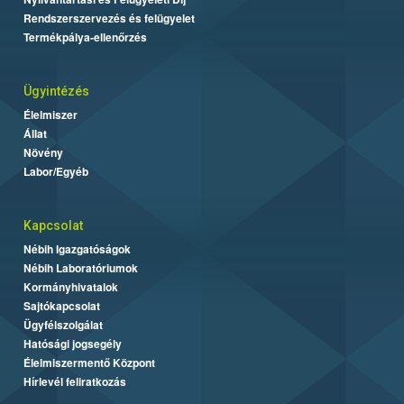
Rendszerszervezés és felügyelet
Termékpálya-ellenőrzés
Ügyintézés
Élelmiszer
Állat
Növény
Labor/Egyéb
Kapcsolat
Nébih Igazgatóságok
Nébih Laboratóriumok
Kormányhivatalok
Sajtókapcsolat
Ügyfélszolgálat
Hatósági jogsegély
Élelmiszermentő Központ
Hírlevél feliratkozás