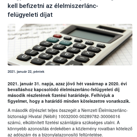
kell befizetni az élelmiszerlánc-
felügyeleti díjat
2021. január 22, péntek
2021. január 31. napja, azaz jövő hét vasárnap a 2020. évi
bevalláshoz kapcsolódó élelmiszerlánc-felügyeleti díj
második részletének fizetési határideje. Felhívjuk a
figyelmet, hogy a határidő minden kötelezettre vonatkozik.
A második díjrészlet teljes összegét a Nemzeti Élelmiszerlánc-
biztonsági Hivatal (Nébih) 10032000-00289782-30006016
számú, elkülönített fizetési számlájára szükséges utalni. A
könnyebb azonosítás érdekében a közlemény rovatban kötelező
az adószám és a bizonylatazonosító feltüntetése.