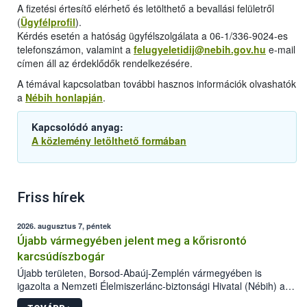
A fizetési értesítő elérhető és letölthető a bevallási felületről
(
Ügyfélprofil
).
Kérdés esetén a hatóság ügyfélszolgálata a 06-1/336-9024-es
telefonszámon, valamint a
felugyeletidij@nebih.gov.hu
e-mail
címen áll az érdeklődők rendelkezésére.
A témával kapcsolatban további hasznos információk olvashatók
a
Nébih honlapján
.
Kapcsolódó anyag:
A közlemény letölthető formában
Friss hírek
2026. augusztus 7, péntek
Újabb vármegyében jelent meg a kőrisrontó
karcsúdíszbogár
Újabb területen, Borsod-Abaúj-Zemplén vármegyében is
igazolta a Nemzeti Élelmiszerlánc-biztonsági Hivatal (Nébih) a
kőrisrontó karcsúdíszbogár (Agrilus planipennis) jelenlétét. A