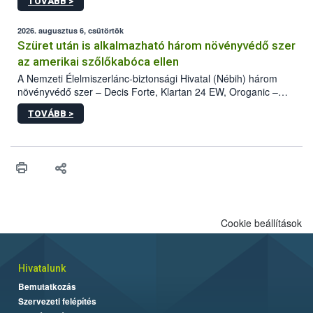
TOVÁBB >
kártevőt nem csak színcsapdában találták meg, de már fertőzött
fában is azonosították. A növényvédelmi szakemberek folytatják
az intenzív felderítést, emellett az intézkedéseket a szlovák
2026. augusztus 6, csütörtök
hatósággal is összehangolják a terjedés megállítása érdekében.
Szüret után is alkalmazható három növényvédő szer
az amerikai szőlőkabóca ellen
A Nemzeti Élelmiszerlánc-biztonsági Hivatal (Nébih) három
növényvédő szer – Decis Forte, Klartan 24 EW, Oroganic –
engedélyokiratát módosította, így azok a szüretet követően,
TOVÁBB >
egészen a vesszőérettség (BBCH 91) stádiumáig
felhasználhatóak a szőlőben. A kiterjesztések célja, hogy a korai
érésű szőlőkben is legyen lehetőség a károsító elleni további
védekezésre. Az Oroganic készítmény kis kiszerelésben kiskerti
felhasználók számára is elérhető és ökológiai termesztésben is
engedélyezett.
Cookie beállítások
Hivatalunk
Bemutatkozás
Szervezeti felépítés