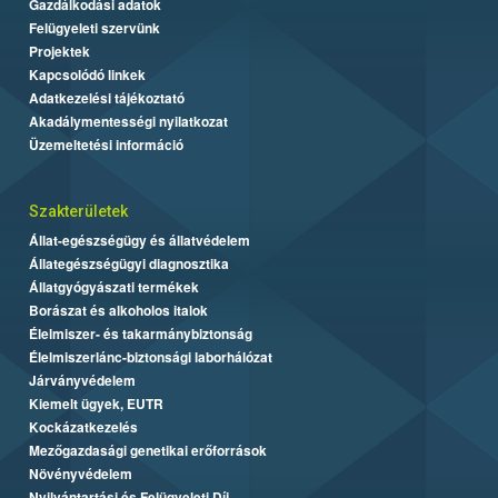
Gazdálkodási adatok
Felügyeleti szervünk
Projektek
Kapcsolódó linkek
Adatkezelési tájékoztató
Akadálymentességi nyilatkozat
Üzemeltetési információ
Szakterületek
Állat-egészségügy és állatvédelem
Állategészségügyi diagnosztika
Állatgyógyászati termékek
Borászat és alkoholos italok
Élelmiszer- és takarmánybiztonság
Élelmiszerlánc-biztonsági laborhálózat
Járványvédelem
Kiemelt ügyek, EUTR
Kockázatkezelés
Mezőgazdasági genetikai erőforrások
Növényvédelem
Nyilvántartási és Felügyeleti Díj