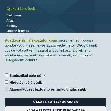
Gyakori kérdések
Élelmiszer
Állat
Növény
Laboratóriumok
Labor/Egyéb
Adatkezelési tájékoztatónkban
megismerheti, hogyan
gondoskodunk személyes adatai védelméről. Weboldalunk
cookie-kat (sütiket) használ a jobb felhasználói élmény
érdekében, melynek biztosításához kérjük, kattintson az
„Elfogadom” gombra.
Statisztikai célú sütik
Nemzeti Élelmiszerlánc-biztonsági Hivatal
Hirdetési célú sütik
Cím: 1024 Budapest, Keleti Károly utca. 24.
Alapműködést biztosító és funkcionális sütik
Levelezési cím: 1525 Budapest. Pf. 30.
ÖSSZES SÜTI ELFOGADÁSA
E-mail:
ugyfelszolgalat@nebih.gov.hu
Zöld szám: 06-80/263-244
KIVÁLASZTOTT SÜTIK ELFOGADÁSA