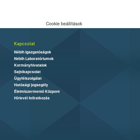
Cookie beállítások
Kapcsolat
Nébih Igazgatóságok
Nébih Laboratóriumok
Kormányhivatalok
Sajtókapcsolat
Ügyfélszolgálat
Hatósági jogsegély
Élelmiszermentő Központ
Hírlevél feliratkozás