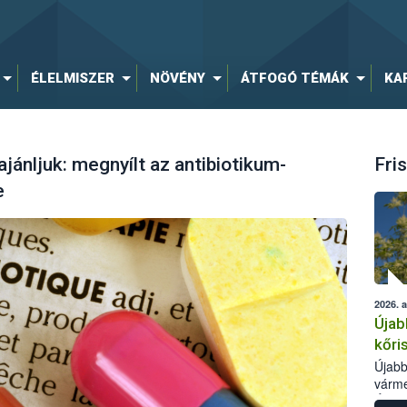
ÉLELMISZER
NÖVÉNY
ÁTFOGÓ TÉMÁK
KA
ánljuk: megnyílt az antibiotikum-
Fris
e
2026. 
Újab
kőri
Újabb
várme
Élelm