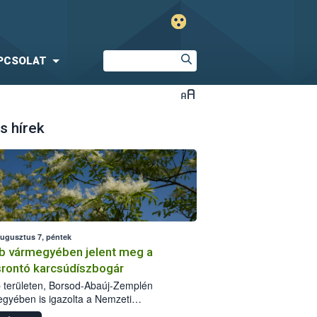
PCSOLAT
s hírek
augusztus 7, péntek
b vármegyében jelent meg a
srontó karcsúdíszbogár
 területen, Borsod-Abaúj-Zemplén
gyében is igazolta a Nemzeti
iszerlánc-biztonsági Hivatal (Nébih) a