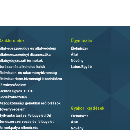
Szakterületek
Ügyintézés
Állat-egészségügy és állatvédelem
Élelmiszer
Állategészségügyi diagnosztika
Állat
Állatgyógyászati termékek
Növény
Borászat és alkoholos italok
Labor/Egyéb
Élelmiszer- és takarmánybiztonság
Élelmiszerlánc-biztonsági laborhálózat
Járványvédelem
Kiemelt ügyek, EUTR
Kockázatkezelés
Mezőgazdasági genetikai erőforrások
Gyakori kérdések
Növényvédelem
Nyilvántartási és Felügyeleti Díj
Élelmiszer
Rendszerszervezés és felügyelet
Állat
Termékpálya-ellenőrzés
Növény