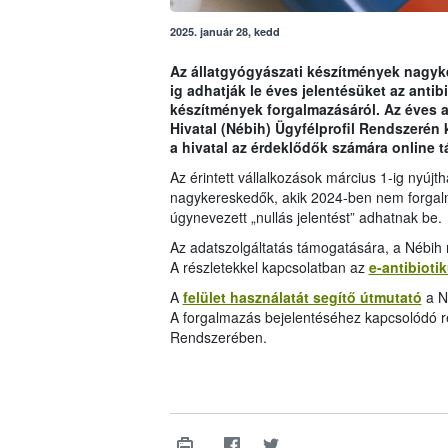
2025. január 28, kedd
Az állatgyógyászati készítmények nagyk
ig adhatják le éves jelentésüket az anti
készítmények forgalmazásáról. Az éves a
Hivatal (Nébih) Ügyfélprofil Rendszerén 
a hivatal az érdeklődők számára online tá
Az érintett vállalkozások március 1-ig nyújt
nagykereskedők, akik 2024-ben nem forgalma
úgynevezett „nullás jelentést” adhatnak be.
Az adatszolgáltatás támogatására, a Nébih m
A részletekkel kapcsolatban az
e-antibiot
A
felület használatát segítő útmutató
a Né
A forgalmazás bejelentéséhez kapcsolódó r
Rendszerében.