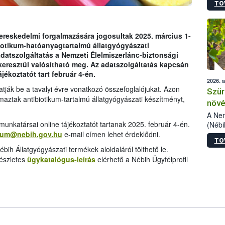
TO
kőris
jelen
talál
azono
ereskedelmi forgalmazására jogosultak 2025. március 1-
folyta
biotikum-hatóanyagtartalmú állatgyógyászati
intéz
datszolgáltatás a Nemzeti Élelmiszerlánc-biztonsági
össze
keresztül valósítható meg. Az adatszolgáltatás kapcsán
érdek
jékoztatót tart február 4-én.
2026. 
hatják be a tavalyi évre vonatkozó összefoglalójukat. Azon
Szür
ztak antibiotikum-tartalmú állatgyógyászati készítményt,
növé
szől
A Nem
unkatársai online tájékoztatót tartanak 2025. február 4-én.
(Nébi
Klart
ikum@nebih.gov.hu
e-mail címen lehet érdeklődni.
TO
módos
bih Állatgyógyászati termékek aloldaláról tölthető le.
egész
észletes
ügykatalógus-leírás
elérhető a Nébih Ügyfélprofil
felha
célja
lehet
Az Or
felha
terme