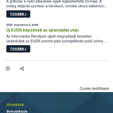
A grillezés a nyári étkezések egyik legkedveltebb formája. A
meleg időjárás azonban a kórokozó, romlást okozó baktériumok
gyorsabb szaporodásának is kedvez. A szabadtéri sütögetés
TOVÁBB >
ezért nem csupán a megfelelő sütési technikáról szól: legalább
ilyen fontos az alapanyagok biztonságos kezelése, az alapvető
higiéniai szabályok betartása, a megfelelő hőkezelés, valamint a
2026. augusztus 4, kedd
maradékok szakszerű tárolása. A Nemzeti Élelmiszerlánc-
Új EUDR képzések az újraindulás után
biztonsági Hivatal (Nébih) Oktatási Programja összegyűjtötte a
Az Információs Rendszer újbóli megnyitását követően
biztonságos grillezés legfontosabb tudnivalóit.
újraindultak az EUDR szerinti piaci szereplőknek szóló online
képzések.
TOVÁBB >
Cookie beállítások
Hivatalunk
Bemutatkozás