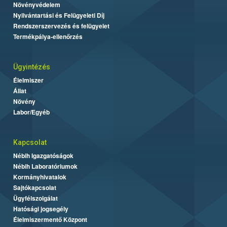
Növényvédelem
Nyilvántartási és Felügyeleti Díj
Rendszerszervezés és felügyelet
Termékpálya-ellenőrzés
Ügyintézés
Élelmiszer
Állat
Növény
Labor/Egyéb
Kapcsolat
Nébih Igazgatóságok
Nébih Laboratóriumok
Kormányhivatalok
Sajtókapcsolat
Ügyfélszolgálat
Hatósági jogsegély
Élelmiszermentő Központ