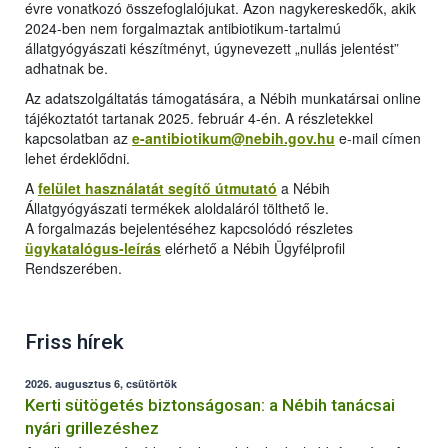
évre vonatkozó összefoglalójukat. Azon nagykereskedők, akik
2024-ben nem forgalmaztak antibiotikum-tartalmú
állatgyógyászati készítményt, úgynevezett „nullás jelentést”
adhatnak be.
Az adatszolgáltatás támogatására, a Nébih munkatársai online
tájékoztatót tartanak 2025. február 4-én. A részletekkel
kapcsolatban az
e-antibiotikum@nebih.gov.hu
e-mail címen
lehet érdeklődni.
A
felület használatát segítő útmutató
a Nébih
Állatgyógyászati termékek aloldaláról tölthető le.
A forgalmazás bejelentéséhez kapcsolódó részletes
ügykatalógus-leírás
elérhető a Nébih Ügyfélprofil
Rendszerében.
Friss hírek
2026. augusztus 6, csütörtök
Kerti sütögetés biztonságosan: a Nébih tanácsai
nyári grillezéshez