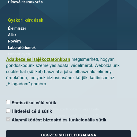
Hírlevél feliratkozás
Gyakori kérdések
Élelmiszer
Állat
Növény
Laboratóriumok
Labor/Egyéb
Adatkezelési tájékoztatónkban
megismerheti, hogyan
gondoskodunk személyes adatai védelméről. Weboldalunk
cookie-kat (sütiket) használ a jobb felhasználói élmény
érdekében, melynek biztosításához kérjük, kattintson az
„Elfogadom” gombra.
Statisztikai célú sütik
Nemzeti Élelmiszerlánc-biztonsági Hivatal
Hirdetési célú sütik
Cím: 1024 Budapest, Keleti Károly utca. 24.
Alapműködést biztosító és funkcionális sütik
Levelezési cím: 1525 Budapest. Pf. 30.
ÖSSZES SÜTI ELFOGADÁSA