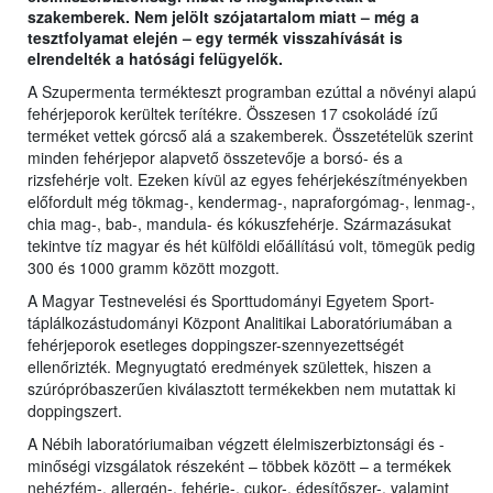
szakemberek. Nem jelölt szójatartalom miatt – még a
tesztfolyamat elején – egy termék visszahívását is
elrendelték a hatósági felügyelők.
A Szupermenta termékteszt programban ezúttal a növényi alapú
fehérjeporok kerültek terítékre. Összesen 17 csokoládé ízű
terméket vettek górcső alá a szakemberek. Összetételük szerint
minden fehérjepor alapvető összetevője a borsó- és a
rizsfehérje volt. Ezeken kívül az egyes fehérjekészítményekben
előfordult még tökmag-, kendermag-, napraforgómag-, lenmag-,
chia mag-, bab-, mandula- és kókuszfehérje. Származásukat
tekintve tíz magyar és hét külföldi előállítású volt, tömegük pedig
300 és 1000 gramm között mozgott.
A Magyar Testnevelési és Sporttudományi Egyetem Sport-
táplálkozástudományi Központ Analitikai Laboratóriumában a
fehérjeporok esetleges doppingszer-szennyezettségét
ellenőrizték. Megnyugtató eredmények születtek, hiszen a
szúrópróbaszerűen kiválasztott termékekben nem mutattak ki
doppingszert.
A Nébih laboratóriumaiban végzett élelmiszerbiztonsági és -
minőségi vizsgálatok részeként – többek között – a termékek
nehézfém-, allergén-, fehérje-, cukor-, édesítőszer-, valamint