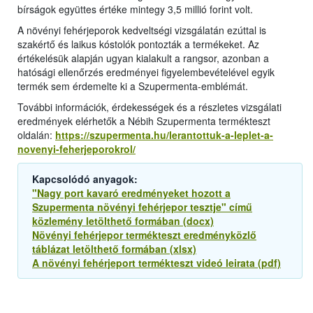
bírságok együttes értéke mintegy 3,5 millió forint volt.
A növényi fehérjeporok kedveltségi vizsgálatán ezúttal is
szakértő és laikus kóstolók pontozták a termékeket. Az
értékelésük alapján ugyan kialakult a rangsor, azonban a
hatósági ellenőrzés eredményei figyelembevételével egyik
termék sem érdemelte ki a Szupermenta-emblémát.
További információk, érdekességek és a részletes vizsgálati
eredmények elérhetők a Nébih Szupermenta termékteszt
oldalán:
https://szupermenta.hu/lerantottuk-a-leplet-a-
novenyi-feherjeporokrol/
Kapcsolódó anyagok:
"Nagy port kavaró eredményeket hozott a
Szupermenta növényi fehérjepor tesztje" című
közlemény letölthető formában (docx)
Növényi fehérjepor termékteszt eredményközlő
táblázat letölthető formában (xlsx)
A növényi fehérjeport termékteszt videó leirata (pdf)