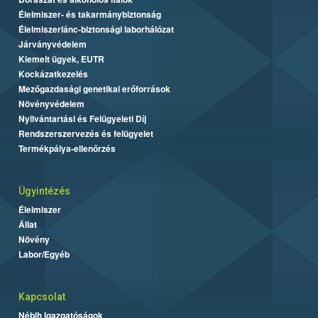
Élelmiszer- és takarmánybiztonság
Élelmiszerlánc-biztonsági laborhálózat
Járványvédelem
Kiemelt ügyek, EUTR
Kockázatkezelés
Mezőgazdasági genetikai erőforrások
Növényvédelem
Nyilvántartási és Felügyeleti Díj
Rendszerszervezés és felügyelet
Termékpálya-ellenőrzés
Ügyintézés
Élelmiszer
Állat
Növény
Labor/Egyéb
Kapcsolat
Nébih Igazgatóságok