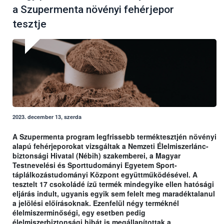
a Szupermenta növényi fehérjepor
tesztje
2023. december 13, szerda
A Szupermenta program legfrissebb terméktesztjén növényi
alapú fehérjeporokat vizsgáltak a Nemzeti Élelmiszerlánc-
biztonsági Hivatal (Nébih) szakemberei, a Magyar
Testnevelési és Sporttudományi Egyetem Sport-
táplálkozástudományi Központ együttműködésével. A
tesztelt 17 csokoládé ízű termék mindegyike ellen hatósági
eljárás indult, ugyanis egyik sem felelt meg maradéktalanul
a jelölési előírásoknak. Ezenfelül négy terméknél
élelmiszerminőségi, egy esetben pedig
élelmiszerbiztonsági hibát is megállapítottak a