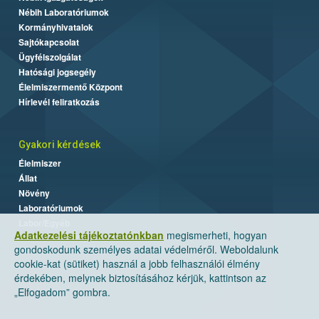
Nébih Laboratóriumok
Kormányhivatalok
Sajtókapcsolat
Ügyfélszolgálat
Hatósági jogsegély
Élelmiszermentő Központ
Hírlevél feliratkozás
Gyakori kérdések
Élelmiszer
Állat
Növény
Laboratóriumok
Labor/Egyéb
Adatkezelési tájékoztatónkban
megismerheti, hogyan
gondoskodunk személyes adatai védelméről. Weboldalunk
cookie-kat (sütiket) használ a jobb felhasználói élmény
érdekében, melynek biztosításához kérjük, kattintson az
„Elfogadom” gombra.