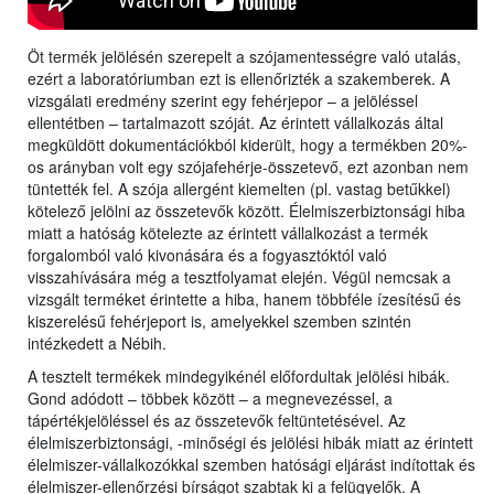
Öt termék jelölésén szerepelt a szójamentességre való utalás,
ezért a laboratóriumban ezt is ellenőrizték a szakemberek. A
vizsgálati eredmény szerint egy fehérjepor – a jelöléssel
ellentétben – tartalmazott szóját. Az érintett vállalkozás által
megküldött dokumentációkból kiderült, hogy a termékben 20%-
os arányban volt egy szójafehérje-összetevő, ezt azonban nem
tüntették fel. A szója allergént kiemelten (pl. vastag betűkkel)
kötelező jelölni az összetevők között. Élelmiszerbiztonsági hiba
miatt a hatóság kötelezte az érintett vállalkozást a termék
forgalomból való kivonására és a fogyasztóktól való
visszahívására még a tesztfolyamat elején. Végül nemcsak a
vizsgált terméket érintette a hiba, hanem többféle ízesítésű és
kiszerelésű fehérjeport is, amelyekkel szemben szintén
intézkedett a Nébih.
A tesztelt termékek mindegyikénél előfordultak jelölési hibák.
Gond adódott – többek között – a megnevezéssel, a
tápértékjelöléssel és az összetevők feltüntetésével. Az
élelmiszerbiztonsági, -minőségi és jelölési hibák miatt az érintett
élelmiszer-vállalkozókkal szemben hatósági eljárást indítottak és
élelmiszer-ellenőrzési bírságot szabtak ki a felügyelők. A