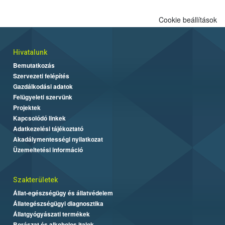
kedveltségi és a hatósági vizsgálat összesített eredményei
alapján alakult ki. A teszt a Nébih tordasi fajtakísérleti állomásán
Cookie beállítások
folytatódik a növények fejlődésének nyomonkövetésével.
Hivatalunk
Bemutatkozás
Szervezeti felépítés
Gazdálkodási adatok
Felügyeleti szervünk
Projektek
Kapcsolódó linkek
Adatkezelési tájékoztató
Akadálymentességi nyilatkozat
Üzemeltetési információ
Szakterületek
Állat-egészségügy és állatvédelem
Állategészségügyi diagnosztika
Állatgyógyászati termékek
Borászat és alkoholos italok