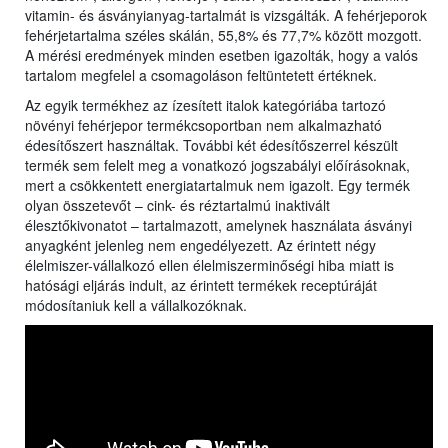
vitamin- és ásványianyag-tartalmát is vizsgálták. A fehérjeporok
fehérjetartalma széles skálán, 55,8% és 77,7% között mozgott.
A mérési eredmények minden esetben igazolták, hogy a valós
tartalom megfelel a csomagoláson feltüntetett értéknek.
Az egyik termékhez az ízesített italok kategóriába tartozó
növényi fehérjepor termékcsoportban nem alkalmazható
édesítőszert használtak. További két édesítőszerrel készült
termék sem felelt meg a vonatkozó jogszabályi előírásoknak,
mert a csökkentett energiatartalmuk nem igazolt. Egy termék
olyan összetevőt – cink- és réztartalmú inaktivált
élesztőkivonatot – tartalmazott, amelynek használata ásványi
anyagként jelenleg nem engedélyezett. Az érintett négy
élelmiszer-vállalkozó ellen élelmiszerminőségi hiba miatt is
hatósági eljárás indult, az érintett termékek receptúráját
módosítaniuk kell a vállalkozóknak.