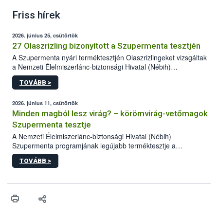
Friss hírek
2026. június 25, csütörtök
27 Olaszrizling bizonyított a Szupermenta tesztjén
A Szupermenta nyári terméktesztjén Olaszrizlingeket vizsgáltak
a Nemzeti Élelmiszerlánc-biztonsági Hivatal (Nébih)
szakemberei. Összesen 27 bor került „nagyító alá”, melyek az
TOVÁBB >
élelmiszerbiztonsági és -minőségi vizsgálatok, valamint a
jelölés-ellenőrzés szempontjából is megfeleltek. A kedveltségi
vizsgálaton az is kiderült, melyek a kóstolók által
2026. június 11, csütörtök
legkedveltebbnek ítélt Olaszrizlingek.
Minden magból lesz virág? – körömvirág-vetőmagok
Szupermenta tesztje
A Nemzeti Élelmiszerlánc-biztonsági Hivatal (Nébih)
Szupermenta programjának legújabb terméktesztje a
körömvirág-vetőmagokra fókuszált. A hatósági vizsgálatokon a
TOVÁBB >
szakemberek 16 kereskedelmi forgalomban kapható terméket
ellenőriztek. Három vetőmagtétel csírázóképessége nem felelt
meg a jogszabályi előírásoknak, egy további termék pedig a
tisztasági követelményeknek nem tett eleget. A hatósági
felügyelők mind a négy esetben eljárást indítottak és elrendelték
a termékek forgalomból történő kivonását. A végső rangsor a