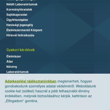
Nébih Laboratóriumok
Kormányhivatalok
Sajtókapcsolat
Ügyfélszolgálat
Hatósági jogsegély
Élelmiszermentő Központ
Hírlevél feliratkozás
Gyakori kérdések
Élelmiszer
Állat
Növény
Laboratóriumok
Labor/Egyéb
Adatkezelési tájékoztatónkban
megismerheti, hogyan
gondoskodunk személyes adatai védelméről. Weboldalunk
cookie-kat (sütiket) használ a jobb felhasználói élmény
érdekében, melynek biztosításához kérjük, kattintson az
„Elfogadom” gombra.