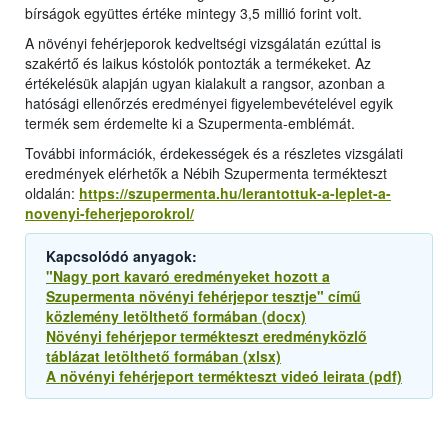
bírságok együttes értéke mintegy 3,5 millió forint volt.
A növényi fehérjeporok kedveltségi vizsgálatán ezúttal is
szakértő és laikus kóstolók pontozták a termékeket. Az
értékelésük alapján ugyan kialakult a rangsor, azonban a
hatósági ellenőrzés eredményei figyelembevételével egyik
termék sem érdemelte ki a Szupermenta-emblémát.
További információk, érdekességek és a részletes vizsgálati
eredmények elérhetők a Nébih Szupermenta termékteszt
oldalán:
https://szupermenta.hu/lerantottuk-a-leplet-a-
novenyi-feherjeporokrol/
Kapcsolódó anyagok:
"Nagy port kavaró eredményeket hozott a
Szupermenta növényi fehérjepor tesztje" című
közlemény letölthető formában (docx)
Növényi fehérjepor termékteszt eredményközlő
táblázat letölthető formában (xlsx)
A növényi fehérjeport termékteszt videó leirata (pdf)