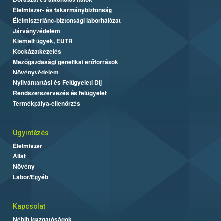
Élelmiszer- és takarmánybiztonság
Élelmiszerlánc-biztonsági laborhálózat
Járványvédelem
Kiemelt ügyek, EUTR
Kockázatkezelés
Mezőgazdasági genetikai erőforrások
Növényvédelem
Nyilvántartási és Felügyeleti Díj
Rendszerszervezés és felügyelet
Termékpálya-ellenőrzés
Ügyintézés
Élelmiszer
Állat
Növény
Labor/Egyéb
Kapcsolat
Nébih Igazgatóságok