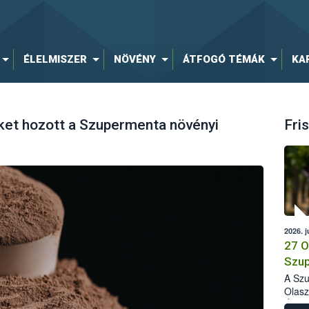
ÉLELMISZER
NÖVÉNY
ÁTFOGÓ TÉMÁK
KA
et hozott a Szupermenta növényi
Fris
2026. j
27 O
Szup
A Szu
Olasz
Élelm