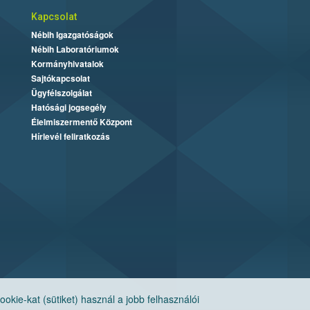
Kapcsolat
Nébih Igazgatóságok
Nébih Laboratóriumok
Kormányhivatalok
Sajtókapcsolat
Ügyfélszolgálat
Hatósági jogsegély
Élelmiszermentő Központ
Hírlevél feliratkozás
ie-kat (sütiket) használ a jobb felhasználói