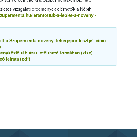
zletes vizsgálati eredmények elérhetők a Nébih
szupermenta.hu/lerantottuk-a-leplet-a-novenyi-
tt a Szupermenta növényi fehérjepor tesztje" című
)
ényközlő táblázat letölthető formában (xlsx)
ó leirata (pdf)