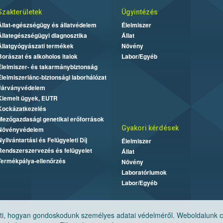
Szakterületek
Ügyintézés
Állat-egészségügy és állatvédelem
Élelmiszer
Állategészségügyi diagnosztika
Állat
Állatgyógyászati termékek
Növény
Borászat és alkoholos italok
Labor/Egyéb
Élelmiszer- és takarmánybiztonság
Élelmiszerlánc-biztonsági laborhálózat
Járványvédelem
Kiemelt ügyek, EUTR
Kockázatkezelés
Mezőgazdasági genetikai erőforrások
Gyakori kérdések
Növényvédelem
Nyilvántartási és Felügyeleti Díj
Élelmiszer
Rendszerszervezés és felügyelet
Állat
Termékpálya-ellenőrzés
Növény
Laboratóriumok
Labor/Egyéb
, hogyan gondoskodunk személyes adatai védelméről. Weboldalunk cook