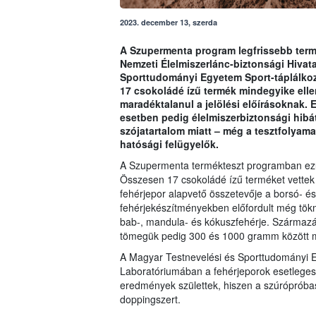
2023. december 13, szerda
A Szupermenta program legfrissebb termé
Nemzeti Élelmiszerlánc-biztonsági Hivat
Sporttudományi Egyetem Sport-táplálko
17 csokoládé ízű termék mindegyike ellen
maradéktalanul a jelölési előírásoknak. 
esetben pedig élelmiszerbiztonsági hibát
szójatartalom miatt – még a tesztfolyamat
hatósági felügyelők.
A Szupermenta termékteszt programban ezútt
Összesen 17 csokoládé ízű terméket vettek
fehérjepor alapvető összetevője a borsó- és 
fehérjekészítményekben előfordult még tök
bab-, mandula- és kókuszfehérje. Származásuk
tömegük pedig 300 és 1000 gramm között m
A Magyar Testnevelési és Sporttudományi E
Laboratóriumában a fehérjeporok esetleges
eredmények születtek, hiszen a szúrópróba
doppingszert.