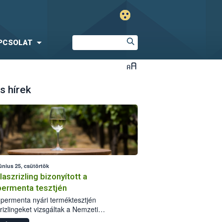
PCSOLAT
s hírek
únius 25, csütörtök
laszrizling bizonyított a
ermenta tesztjén
permenta nyári terméktesztjén
rizlingeket vizsgáltak a Nemzeti
iszerlánc-biztonsági Hivatal (Nébih)