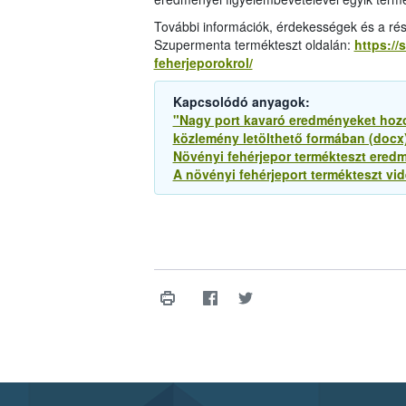
További információk, érdekességek és a rés
Szupermenta termékteszt oldalán:
https://
feherjeporokrol/
Kapcsolódó anyagok:
"Nagy port kavaró eredményeket hozo
közlemény letölthető formában (docx
Növényi fehérjepor termékteszt eredm
A növényi fehérjeport termékteszt vide