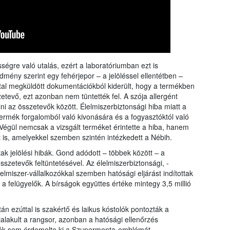
ségre való utalás, ezért a laboratóriumban ezt is
dmény szerint egy fehérjepor – a jelöléssel ellentétben –
 által megküldött dokumentációkból kiderült, hogy a termékben
tevő, ezt azonban nem tüntették fel. A szója allergént
lni az összetevők között. Élelmiszerbiztonsági hiba miatt a
 termék forgalomból való kivonására és a fogyasztóktól való
Végül nemcsak a vizsgált terméket érintette a hiba, hanem
t is, amelyekkel szemben szintén intézkedett a Nébih.
ak jelölési hibák. Gond adódott – többek között – a
szetevők feltüntetésével. Az élelmiszerbiztonsági, -
élelmiszer-vállalkozókkal szemben hatósági eljárást indítottak
i a felügyelők. A bírságok együttes értéke mintegy 3,5 millió
án ezúttal is szakértő és laikus kóstolók pontozták a
alakult a rangsor, azonban a hatósági ellenőrzés
mék sem érdemelte ki a Szupermenta-emblémát.