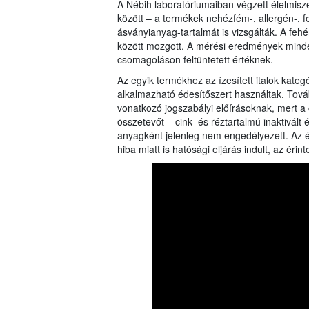
A Nébih laboratóriumaiban végzett élelmisz
között – a termékek nehézfém-, allergén-, fe
ásványianyag-tartalmát is vizsgálták. A feh
között mozgott. A mérési eredmények minden
csomagoláson feltüntetett értéknek.
Az egyik termékhez az ízesített italok kate
alkalmazható édesítőszert használtak. Továb
vonatkozó jogszabályi előírásoknak, mert a
összetevőt – cink- és réztartalmú inaktivált
anyagként jelenleg nem engedélyezett. Az ér
hiba miatt is hatósági eljárás indult, az éri