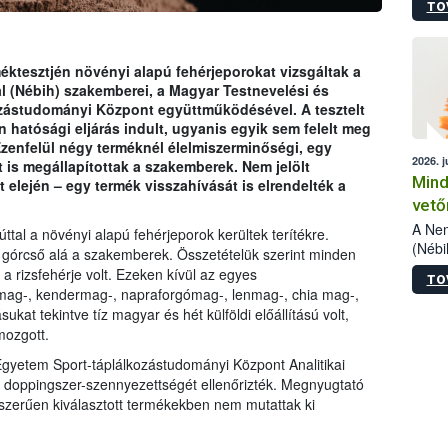
TO
szake
alá”,
vizsg
szemp
ktesztjén növényi alapú fehérjeporokat vizsgáltak a
vizsgá
al (Nébih) szakemberei, a Magyar Testnevelési és
legke
zástudományi Központ együttműködésével. A tesztelt
 hatósági eljárás indult, ugyanis egyik sem felelt meg
Ezenfelül négy terméknél élelmiszerminőségi, egy
2026. j
 is megállapítottak a szakemberek. Nem jelölt
Mind
 elején – egy termék visszahívását is elrendelték a
vető
A Nem
al a növényi alapú fehérjeporok kerültek terítékre.
(Nébi
 górcső alá a szakemberek. Összetételük szerint minden
termé
a rizsfehérje volt. Ezeken kívül az egyes
TO
fókus
mag-, kendermag-, napraforgómag-, lenmag-, chia mag-,
szake
at tekintve tíz magyar és hét külföldi előállítású volt,
kapha
ozgott.
vetőm
jogsz
gyetem Sport-táplálkozástudományi Központ Analitikai
pedig
 doppingszer-szennyezettségét ellenőrizték. Megnyugtató
elege
szerűen kiválasztott termékekben nem mutattak ki
esetb
termé