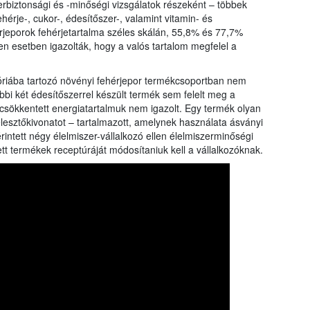
erbiztonsági és -minőségi vizsgálatok részeként – többek
rangs
hérje-, cukor-, édesítőszer-, valamint vitamin- és
össze
érjeporok fehérjetartalma széles skálán, 55,8% és 77,7%
a Nébi
a növ
 esetben igazolták, hogy a valós tartalom megfelel a
góriába tartozó növényi fehérjepor termékcsoportban nem
bi két édesítőszerrel készült termék sem felelt meg a
 csökkentett energiatartalmuk nem igazolt. Egy termék olyan
 élesztőkivonatot – tartalmazott, amelynek használata ásványi
intett négy élelmiszer-vállalkozó ellen élelmiszerminőségi
ntett termékek receptúráját módosítaniuk kell a vállalkozóknak.