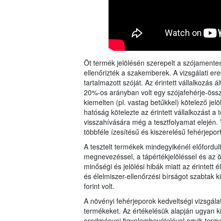
Öt termék jelölésén szerepelt a szójamentes
ellenőrizték a szakemberek. A vizsgálati ere
tartalmazott szóját. Az érintett vállalkozás
20%-os arányban volt egy szójafehérje-össze
kiemelten (pl. vastag betűkkel) kötelező jelö
hatóság kötelezte az érintett vállalkozást a
visszahívására még a tesztfolyamat elején. 
többféle ízesítésű és kiszerelésű fehérjepor
A tesztelt termékek mindegyikénél előfordult
megnevezéssel, a tápértékjelöléssel és az ös
minőségi és jelölési hibák miatt az érintett 
és élelmiszer-ellenőrzési bírságot szabtak k
forint volt.
A növényi fehérjeporok kedveltségi vizsgálat
termékeket. Az értékelésük alapján ugyan ki
eredményei figyelembevételével egyik ter