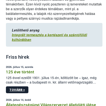
témakörben. Ezen kívül nyolc poszteren új ismereteket mutattak
be a szerzők olyan érdekes témákban, mint pl. a
batátatermesztés, a talajok réz-szennyezettségének hatása
vagy a pettyes szárnyú muslica rajzásdinamikája.
Letölthető anyag
Integrált termesztés a kertészeti és szántóföldi
kúltúrákban
Friss hírek
2026. július 15, szerda
125 éve történt
125 évvel ezelőtt 1901. július 15-én, költözött be – igaz, még
csak részben – a budapesti m. kir. állami vetőmagvizsgáló
állomás a Kis Rókus utca 15. szám alatti, Czigler Győző által
TOVÁBB >
tervezett új épületébe.
2026. július 14, kedd
Állategészségügyi Világszervezet állatjóléti ülése