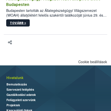
Budapesten
Budapesten tartották az Állategészségügyi Világszervezet
(WOAH) állatjólétért felelős szakértői találkozóját június 29. és
július 2. között. Az Agrár- és Élelmiszergazdaságért Felelős
TOVÁBB >
Minisztérium (AÉM) és a Nemzeti Élelmiszerlánc-biztonsági
Hivatal (Nébih) szervezésével megvalósult rendezvény célja a
gazdasági haszonállatok jólétének elősegítése volt az európai
régió országaiban. Az ülésen, több mint 50 résztvevő osztotta
meg tapasztalatait a gazdasági haszonállatok jólétének
fejlesztéséről.
Cookie beállítások
Hivatalunk
Bemutatkozás
Szervezeti felépítés
Gazdálkodási adatok
Felügyeleti szervünk
Projektek
Kapcsolódó linkek