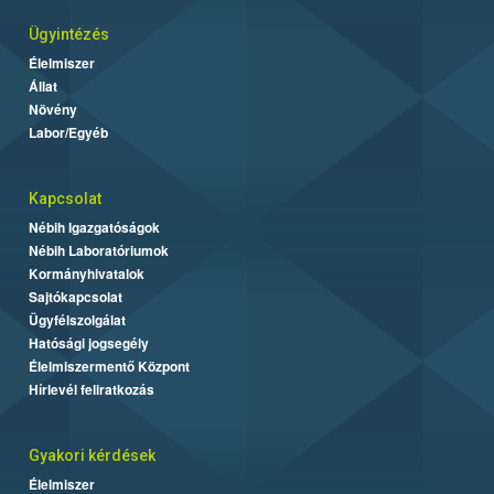
Ügyintézés
Élelmiszer
Állat
Növény
Labor/Egyéb
Kapcsolat
Nébih Igazgatóságok
Nébih Laboratóriumok
Kormányhivatalok
Sajtókapcsolat
Ügyfélszolgálat
Hatósági jogsegély
Élelmiszermentő Központ
Hírlevél feliratkozás
Gyakori kérdések
Élelmiszer