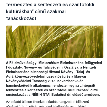
termesztés a kertészeti és szántóföldi
kultúrákban” című szakmai
tanácskozást
A Földművelésügyi Minisztérium Élelmiszerlánc-felügyeleti
Főosztály, Növény- és Talajvédelmi Osztálya, a Nemzeti
Élelmiszerlánc-biztonsági Hivatal Növény-, Talaj- és
Agrárkörnyezet-védelmi Igazgatóság és a Magyar
Növényvédelmi Társaság 2015. november 25-én
harminckettedik alkalommal rendezte meg az „Integrált
termesztés a kertészeti és szántóföldi kultúrákban” című
tanácskozást a NÉBIH NTAI Budaörsi úti előadótermében.
Az előadó ülésen tizenkét előadás hangzott el időszerű
növénykórtani, növényvédelmi állattani és gyomirtási