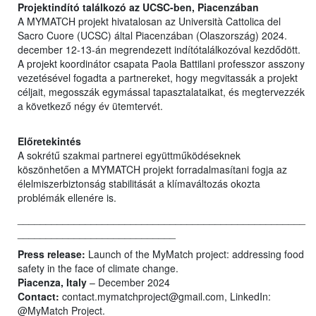
Projektindító találkozó az UCSC-ben, Piacenzában
A MYMATCH projekt hivatalosan az Università Cattolica del
Sacro Cuore (UCSC) által Piacenzában (Olaszország) 2024.
december 12-13-án megrendezett indítótalálkozóval kezdődött.
A projekt koordinátor csapata Paola Battilani professzor asszony
vezetésével fogadta a partnereket, hogy megvitassák a projekt
céljait, megosszák egymással tapasztalataikat, és megtervezzék
a következő négy év ütemtervét.
Előretekintés
A sokrétű szakmai partnerei együttműködéseknek
köszönhetően a MYMATCH projekt forradalmasítani fogja az
élelmiszerbiztonság stabilitását a klímaváltozás okozta
problémák ellenére is.
___________________________________________________
____________________________
Press release:
Launch of the MyMatch project: addressing food
safety in the face of climate change.
Piacenza, Italy
– December 2024
Contact:
contact.mymatchproject@gmail.com, LinkedIn:
@MyMatch Project.