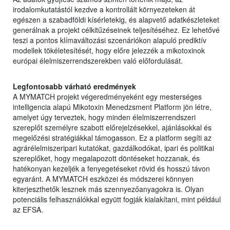
irodalomkutatástól kezdve a kontrollált környezeteken át
egészen a szabadföldi kísérletekig, és alapvető adatkészleteket
generálnak a projekt célkitűzéseinek teljesítéséhez. Ez lehetővé
teszi a pontos klímaváltozási szcenáriókon alapuló prediktív
modellek tökéletesítését, hogy előre jelezzék a mikotoxinok
európai élelmiszerrendszerekben való előfordulását.
Legfontosabb várható eredmények
A MYMATCH projekt végeredményeként egy mesterséges
intelligencia alapú Mikotoxin Menedzsment Platform jön létre,
amelyet úgy terveztek, hogy minden élelmiszerrendszeri
szereplőt személyre szabott előrejelzésekkel, ajánlásokkal és
megelőzési stratégiákkal támogasson. Ez a platform segíti az
agrárélelmiszeripari kutatókat, gazdálkodókat, ipari és politikai
szereplőket, hogy megalapozott döntéseket hozzanak, és
hatékonyan kezeljék a fenyegetéseket rövid és hosszú távon
egyaránt. A MYMATCH eszközei és módszerei könnyen
kiterjeszthetők lesznek más szennyezőanyagokra is. Olyan
potenciális felhasználókkal együtt fogják kialakítani, mint például
az EFSA.