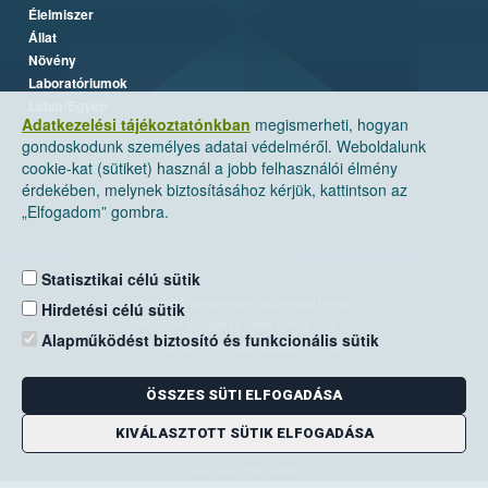
Élelmiszer
Állat
Növény
Laboratóriumok
Labor/Egyéb
Adatkezelési tájékoztatónkban
megismerheti, hogyan
gondoskodunk személyes adatai védelméről. Weboldalunk
cookie-kat (sütiket) használ a jobb felhasználói élmény
érdekében, melynek biztosításához kérjük, kattintson az
„Elfogadom” gombra.
Statisztikai célú sütik
Nemzeti Élelmiszerlánc-biztonsági Hivatal
Hirdetési célú sütik
Cím: 1024 Budapest, Keleti Károly utca. 24.
Alapműködést biztosító és funkcionális sütik
Levelezési cím: 1525 Budapest. Pf. 30.
ÖSSZES SÜTI ELFOGADÁSA
E-mail:
ugyfelszolgalat@nebih.gov.hu
Zöld szám: 06-80/263-244
KIVÁLASZTOTT SÜTIK ELFOGADÁSA
Telefon: 06-1/ 336-9000
Fax: 06-1/336-9479