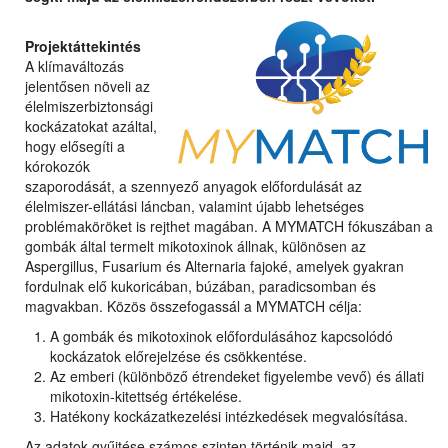
Projektáttekintés
A klímaváltozás
jelentősen növeli az
élelmiszerbiztonsági
kockázatokat azáltal,
hogy elősegíti a
kórokozók
szaporodását, a szennyező anyagok előfordulását az
élelmiszer-ellátási láncban, valamint újabb lehetséges
problémaköröket is rejthet magában. A MYMATCH fókuszában a
gombák által termelt mikotoxinok állnak, különösen az
Aspergillus, Fusarium és Alternaria fajoké, amelyek gyakran
fordulnak elő kukoricában, búzában, paradicsomban és
magvakban. Közös összefogassál a MYMATCH célja:
A gombák és mikotoxinok előfordulásához kapcsolódó
kockázatok előrejelzése és csökkentése.
Az emberi (különböző étrendeket figyelembe vevő) és állati
mikotoxin-kitettség értékelése.
Hatékony kockázatkezelési intézkedések megvalósítása.
Az adatok gyűjtése számos szinten történik majd, az