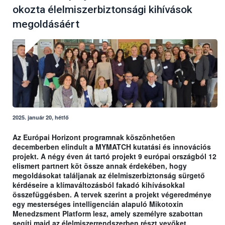
okozta élelmiszerbiztonsági kihívások
megoldásáért
2025. január 20, hétfő
Az Európai Horizont programnak köszönhetően
decemberben elindult a MYMATCH kutatási és innovációs
projekt. A négy éven át tartó projekt 9 európai országból 12
elismert partnert köt össze annak érdekében, hogy
megoldásokat találjanak az élelmiszerbiztonság sürgető
kérdéseire a klímaváltozásból fakadó kihívásokkal
összefüggésben. A tervek szerint a projekt végeredménye
egy mesterséges intelligencián alapuló Mikotoxin
Menedzsment Platform lesz, amely személyre szabottan
segíti majd az élelmiszerrendszerben részt vevőket.