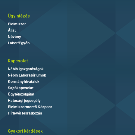
Ügyintézés
Élelmiszer
Állat
Növény
Labor/Egyéb
Kapcsolat
Nébih Igazgatóságok
Nébih Laboratóriumok
Kormányhivatalok
Sajtókapcsolat
Ügyfélszolgálat
Hatósági jogsegély
Élelmiszermentő Központ
Hírlevél feliratkozás
Gyakori kérdések