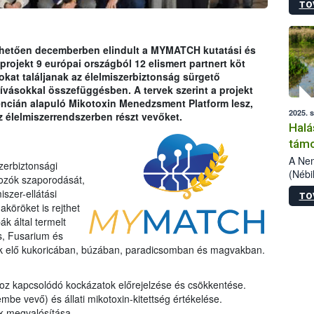
TO
hetően decemberben elindult a MYMATCH kutatási és
projekt 9 európai országból 12 elismert partnert köt
at találjanak az élelmiszerbiztonság sürgető
ívásokkal összefüggésben. A tervek szerint a projekt
ncián alapuló Mikotoxin Menedzsment Platform lesz,
2025. 
z élelmiszerrendszerben részt vevőket.
Halá
támo
A Nem
zerbiztonsági
(Nébi
kozók szaporodását,
indít
szer-ellátási
TO
Progr
köröket is rejthet
 által termelt
s, Fusarium és
nak elő kukoricában, búzában, paradicsomban és magvakban.
oz kapcsolódó kockázatok előrejelzése és csökkentése.
be vevő) és állati mikotoxin-kitettség értékelése.
k megvalósítása.