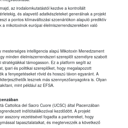
majd, az irodalomkutatástól kezdve a kontrollált
rletekig, és alapvető adatkészleteket generálnak a projekt
teszi a pontos klímaváltozási szcenáriókon alapuló prediktív
ék a mikotoxinok európai élelmiszerrendszerekben való
mesterséges intelligencia alapú Mikotoxin Menedzsment
hogy minden élelmiszerrendszeri szereplőt személyre szabott
i stratégiákkal támogasson. Ez a platform segíti az
t, ipari és politikai szereplőket, hogy megalapozott
k a fenyegetéseket rövid és hosszú távon egyaránt. A
terjeszthetők lesznek más szennyezőanyagokra is. Olyan
lakítani, mint például az EFSA.
acenzában
tà Cattolica del Sacro Cuore (UCSC) által Piacenzában
endezett indítótalálkozóval kezdődött. A projekt
zor asszony vezetésével fogadta a partnereket, hogy
gymással tapasztalataikat, és megtervezzék a következő