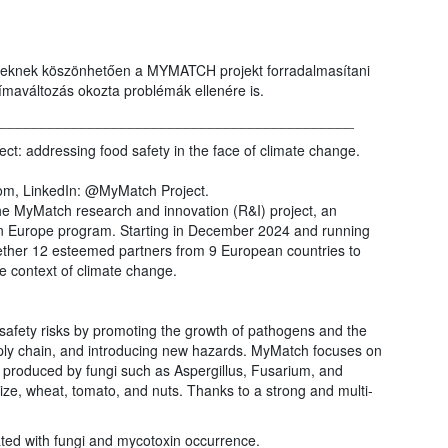
seknek köszönhetően a MYMATCH projekt forradalmasítani
klímaváltozás okozta problémák ellenére is.
_____________________________________________
t: addressing food safety in the face of climate change.
om, LinkedIn: @MyMatch Project.
he MyMatch research and innovation (R&I) project, an
zon Europe program. Starting in December 2024 and running
gether 12 esteemed partners from 9 European countries to
the context of climate change.
 safety risks by promoting the growth of pathogens and the
ply chain, and introducing new hazards. MyMatch focuses on
 produced by fungi such as Aspergillus, Fusarium, and
ze, wheat, tomato, and nuts. Thanks to a strong and multi-
ated with fungi and mycotoxin occurrence.