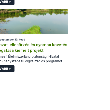
VÁBB >
szeptember 30, kedd
szati ellenőrzés és nyomon követés
gatása kiemelt projekt
zeti Élelmiszerlánc-biztonsági Hivatal
h) nagyszabású digitalizációs programot
ott a Magyar Halgazdálkodási Operatív
VÁBB >
am Plusz (MAHOP Plusz) részeként.