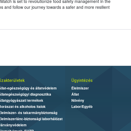
yMatch is set to revolutionize food safety management in the
es and follow our journey towards a safer and more resilient
Szakterületek
Ügyintézés
Állat-egészségügy és állatvédelem
Élelmiszer
Állategészségügyi diagnosztika
Állat
Állatgyógyászati termékek
Növény
Borászat és alkoholos italok
Labor/Egyéb
Élelmiszer- és takarmánybiztonság
Élelmiszerlánc-biztonsági laborhálózat
Járványvédelem