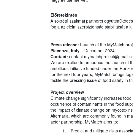
négy év ütemtervét.
Előretekintés
A sokrétű szakmai partnerei együttműködé
fogja az élelmiszerbiztonság stabilitását a 
__________________________________
Press release:
Launch of the MyMatch projec
Piacenza, Italy
– December 2024
Contact:
contact.mymatchproject@gmail.c
We are excited to announce the launch of t
ambitious initiative funded under the Hori
for the next four years, MyMatch brings to
tackle the pressing issue of food safety in 
Project overview
Climate change significantly increases food
occurrence of contaminants in the food sup
the impact of climate change on mycotoxins
Alternaria, which are commonly found in mai
actor partnership, MyMatch aims to:
1. Predict and mitigate risks associ