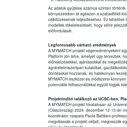
Az adatok gyűjtése számos szinten történik 
környezeteken át egészen a szabadföldi kísé
célkitűzéseinek teljesítéséhez. Ez lehetővé 
modellek tökéletesítését, hogy előre jelezz
előfordulását.
Legfontosabb várható eredmények
A MYMATCH projekt végeredményeként egy 
Platform jön létre, amelyet úgy terveztek, 
előrejelzésekkel, ajánlásokkal és megelőzés
agrárélelmiszeripari kutatókat, gazdálkodóka
döntéseket hozzanak, és hatékonyan kezeljé
MYMATCH eszközei és módszerei könnyen ki
potenciális felhasználókkal együtt fogják kia
Projektindító találkozó az UCSC-ben, Pi
A MYMATCH projekt hivatalosan az Universi
(Olaszország) 2024. december 12-13-án megr
koordinátor csapata Paola Battilani profess
megvitassák a projekt céljait, megosszák e