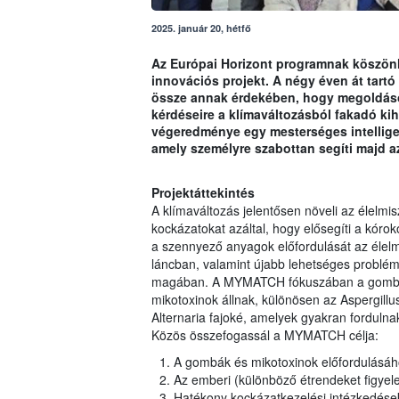
2025. január 20, hétfő
Az Európai Horizont programnak köszön
innovációs projekt. A négy éven át tartó 
össze annak érdekében, hogy megoldások
kérdéseire a klímaváltozásból fakadó kih
végeredménye egy mesterséges intellige
amely személyre szabottan segíti majd a
Projektáttekintés
A klímaváltozás jelentősen növeli az élelmis
kockázatokat azáltal, hogy elősegíti a kóro
a szennyező anyagok előfordulását az élelmi
láncban, valamint újabb lehetséges probléma
magában. A MYMATCH fókuszában a gombák
mikotoxinok állnak, különösen az Aspergillu
Alternaria fajoké, amelyek gyakran fordul
Közös összefogassál a MYMATCH célja:
A gombák és mikotoxinok előfordulásáh
Az emberi (különböző étrendeket figyelem
Hatékony kockázatkezelési intézkedése