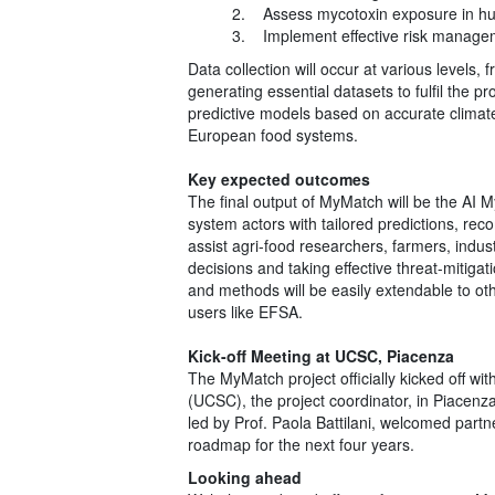
2. Assess mycotoxin exposure in huma
3. Implement effective risk manage
Data collection will occur at various levels, 
generating essential datasets to fulfil the pr
predictive models based on accurate climat
European food systems.
Key expected outcomes
The final output of MyMatch will be the AI 
system actors with tailored predictions, re
assist agri-food researchers, farmers, indu
decisions and taking effective threat-mitiga
and methods will be easily extendable to oth
users like EFSA.
Kick-off Meeting at UCSC, Piacenza
The MyMatch project officially kicked off wi
(UCSC), the project coordinator, in Piacenz
led by Prof. Paola Battilani, welcomed partne
roadmap for the next four years.
Looking ahead