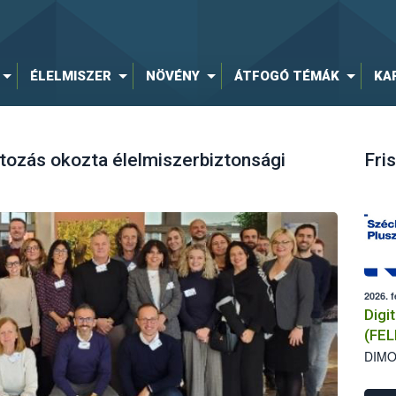
ÉLELMISZER
NÖVÉNY
ÁTFOGÓ TÉMÁK
KA
ozás okozta élelmiszerbiztonsági
Fris
2026. f
Digit
(FEL
DIMO