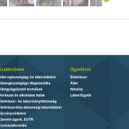
Szakterületek
Ügyintézés
Állat-egészségügy és állatvédelem
Élelmiszer
Állategészségügyi diagnosztika
Állat
Állatgyógyászati termékek
Növény
Borászat és alkoholos italok
Labor/Egyéb
Élelmiszer- és takarmánybiztonság
Élelmiszerlánc-biztonsági laborhálózat
Járványvédelem
Kiemelt ügyek, EUTR
Kockázatkezelés