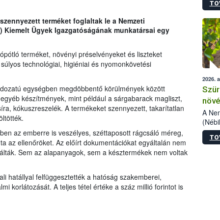
TO
kőris
jelen
 szennyezett terméket foglaltak le a Nemzeti
talál
IH) Kiemelt Ügyek Igazgatóságának munkatársai egy
azono
folyta
intéz
pótló terméket, növényi préselvényeket és liszteket
össze
l súlyos technológiai, higiéniai és nyomonkövetési
érdek
2026. 
s padozatú egységben megdöbbentő körülmények között
Szür
s egyéb készítmények, mint például a sárgabarack magliszt,
növé
síra, kókuszreszelék. A termékeket szennyezett, takarítatlan
szől
A Nem
ltötték.
(Nébi
Klart
égben az emberre is veszélyes, széttaposott rágcsáló méreg,
TO
módos
ta az ellenőröket. Az előírt dokumentációkat egyáltalán nem
egész
tálták. Sem az alapanyagok, sem a késztermékek nem voltak
felha
célja
i hatállyal felfüggesztették a hatóság szakemberei
,
lehet
 korlátozását. A teljes tétel értéke a száz millió forintot is
Az Or
felha
terme