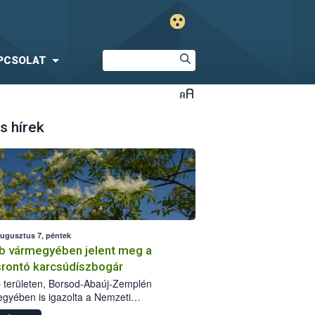
PCSOLAT
s hírek
augusztus 7, péntek
b vármegyében jelent meg a
srontó karcsúdíszbogár
 területen, Borsod-Abaúj-Zemplén
gyében is igazolta a Nemzeti
iszerlánc-biztonsági Hivatal (Nébih) a