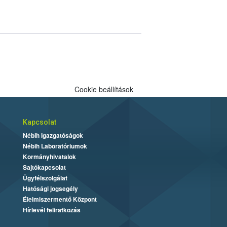
Cookie beállítások
Kapcsolat
Nébih Igazgatóságok
Nébih Laboratóriumok
Kormányhivatalok
Sajtókapcsolat
Ügyfélszolgálat
Hatósági jogsegély
Élelmiszermentő Központ
Hírlevél feliratkozás