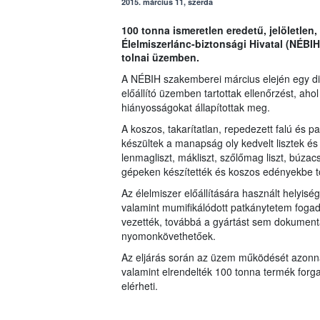
2015. március 11, szerda
100 tonna ismeretlen eredetű, jelöletlen,
Élelmiszerlánc-biztonsági Hivatal (NÉB
tolnai üzemben.
A NÉBIH szakemberei március elején egy dió
előállító üzemben tartottak ellenőrzést, aho
hiányosságokat állapítottak meg.
A koszos, takarítatlan, repedezett falú é
készültek a manapság oly kedvelt lisztek é
lenmagliszt, mákliszt, szőlőmag liszt, búzac
gépeken készítették és koszos edényekbe tö
Az élelmiszer előállítására használt helyis
valamint mumifikálódott patkánytetem fogad
vezették, továbbá a gyártást sem dokumen
nyomonkövethetőek.
Az eljárás során az üzem működését azonnal
valamint elrendelték 100 tonna termék forgalmi
elérheti.