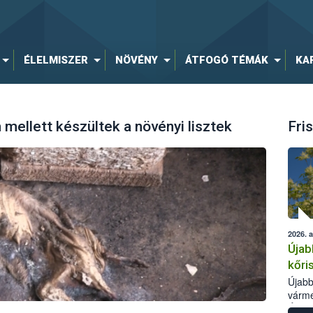
ÉLELMISZER
NÖVÉNY
ÁTFOGÓ TÉMÁK
KA
mellett készültek a növényi lisztek
Fris
2026. 
Újab
kőri
Újabb
várme
Élelm