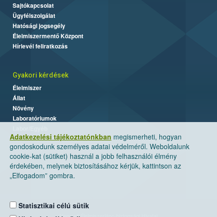
Sajtókapcsolat
Ügyfélszolgálat
Hatósági jogsegély
Élelmiszermentő Központ
Hírlevél feliratkozás
Gyakori kérdések
Élelmiszer
Állat
Növény
Laboratóriumok
Labor/Egyéb
Adatkezelési tájékoztatónkban
megismerheti, hogyan
gondoskodunk személyes adatai védelméről. Weboldalunk
cookie-kat (sütiket) használ a jobb felhasználói élmény
érdekében, melynek biztosításához kérjük, kattintson az
„Elfogadom” gombra.
Statisztikai célú sütik
Nemzeti Élelmiszerlánc-biztonsági Hivatal