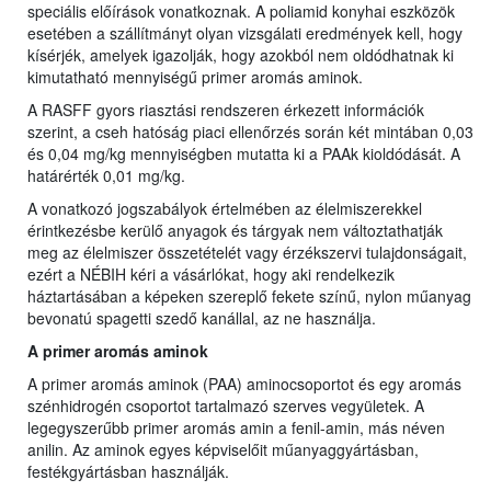
speciális előírások vonatkoznak. A poliamid konyhai eszközök
esetében a szállítmányt olyan vizsgálati eredmények kell, hogy
kísérjék, amelyek igazolják, hogy azokból nem oldódhatnak ki
kimutatható mennyiségű primer aromás aminok.
A RASFF gyors riasztási rendszeren érkezett információk
szerint, a cseh hatóság piaci ellenőrzés során két mintában 0,03
és 0,04 mg/kg mennyiségben mutatta ki a PAAk kioldódását. A
határérték 0,01 mg/kg.
A vonatkozó jogszabályok értelmében az élelmiszerekkel
érintkezésbe kerülő anyagok és tárgyak nem változtathatják
meg az élelmiszer összetételét vagy érzékszervi tulajdonságait,
ezért a NÉBIH kéri a vásárlókat, hogy aki rendelkezik
háztartásában a képeken szereplő fekete színű, nylon műanyag
bevonatú spagetti szedő kanállal, az ne használja.
A primer aromás aminok
A primer aromás aminok (PAA) aminocsoportot és egy aromás
szénhidrogén csoportot tartalmazó szerves vegyületek. A
legegyszerűbb primer aromás amin a fenil-amin, más néven
anilin. Az aminok egyes képviselőit műanyaggyártásban,
festékgyártásban használják.