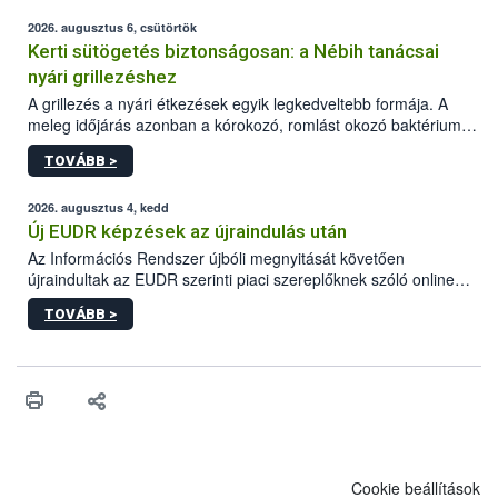
2026. augusztus 6, csütörtök
Kerti sütögetés biztonságosan: a Nébih tanácsai
nyári grillezéshez
A grillezés a nyári étkezések egyik legkedveltebb formája. A
meleg időjárás azonban a kórokozó, romlást okozó baktériumok
gyorsabb szaporodásának is kedvez. A szabadtéri sütögetés
TOVÁBB >
ezért nem csupán a megfelelő sütési technikáról szól: legalább
ilyen fontos az alapanyagok biztonságos kezelése, az alapvető
higiéniai szabályok betartása, a megfelelő hőkezelés, valamint a
2026. augusztus 4, kedd
maradékok szakszerű tárolása. A Nemzeti Élelmiszerlánc-
Új EUDR képzések az újraindulás után
biztonsági Hivatal (Nébih) Oktatási Programja összegyűjtötte a
Az Információs Rendszer újbóli megnyitását követően
biztonságos grillezés legfontosabb tudnivalóit.
újraindultak az EUDR szerinti piaci szereplőknek szóló online
képzések.
TOVÁBB >
Cookie beállítások