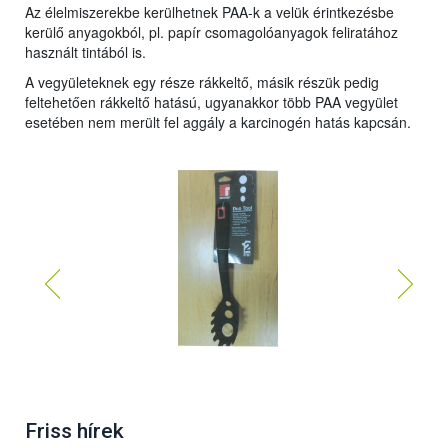
Az élelmiszerekbe kerülhetnek PAA-k a velük érintkezésbe
kerülő anyagokból, pl. papír csomagolóanyagok feliratához
használt tintából is.
A vegyületeknek egy része rákkeltő, másik részük pedig
feltehetően rákkeltő hatású, ugyanakkor több PAA vegyület
esetében nem merült fel aggály a karcinogén hatás kapcsán.
Friss hírek