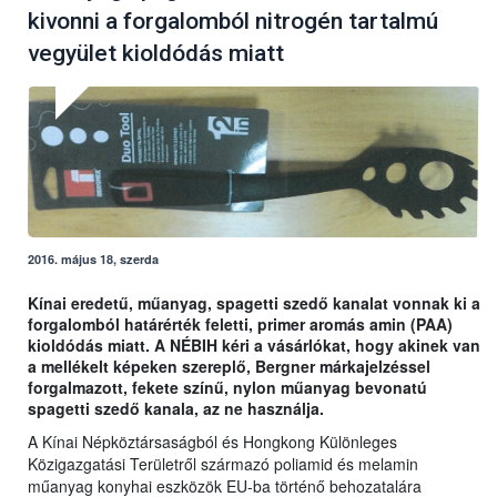
kivonni a forgalomból nitrogén tartalmú
vegyület kioldódás miatt
2016. május 18, szerda
Kínai eredetű, műanyag, spagetti szedő kanalat vonnak ki a
forgalomból határérték feletti, primer aromás amin (PAA)
kioldódás miatt. A NÉBIH kéri a vásárlókat, hogy akinek van
a mellékelt képeken szereplő, Bergner márkajelzéssel
forgalmazott, fekete színű, nylon műanyag bevonatú
spagetti szedő kanala, az ne használja.
A Kínai Népköztársaságból és Hongkong Különleges
Közigazgatási Területről származó poliamid és melamin
műanyag konyhai eszközök EU-ba történő behozatalára